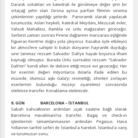
Daracık sokakları ve katedrali ile görülmeye değer şirin bir
Tercihleri Kaydet
ortaçağ şehri olan Girona ayrıca parfüm filminin sinema
çekimlerinin yapıldığı şehirdir. Panoramik olarak yapılacak
turumuzda; Aslan heykeli, Katedral Meydanı, Mezuzalı evler,
Yahudi Mahallesi, Rambla ve ünlü mağazaları göreceğiz.
Serbest zaman sonrası Pirene dağlarının manzarası eşliğinde
Figueras Kenti’ne doğru yola çıkıyoruz. Kasaba öyle etkileyici
bir atmosfere sahiptir ki bütün dünyanın hayranlık duyduğu
sınır tanımaz ressam Salvador Dali’ye hayatı boyunca ilham
kaynağı olmuştur. Burada Ünlü sürrealist ressam “Salvador
Dali’nin” kendi elleri ile dekore ettiği müze evi gezeceğiz. Her
bir eserinin değeri milyonlarca dolarla ifade edilen bu
müzede, ölümsüz aşkı Gala’yı resmettiği, zihinleri zorlayan
eserlerinin bulunduğu müzeyi ziyaretimiz sonrasında
otelimize transfer. Konaklama otelimizde.
8. GÜN BARCELONA – İSTANBUL
Sabah kahvaltısının ardından uçak saatine bağlı olarak
Barcelona Havalimanı’na transfer. Bagaj ve check-in
işlemlerinin tamamlanmasının ardından Pegasus Hava
Yollarının tarifeli seferi ile İstanbul'a hareket. İstanbul'a varış
ve turumuzun sonu.