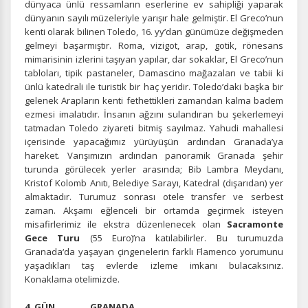
dünyaca ünlü ressamların eserlerine ev sahipliği yaparak
dünyanın sayılı müzeleriyle yarışır hale gelmiştir. El Greco’nun
kenti olarak bilinen Toledo, 16. yy’dan günümüze değişmeden
gelmeyi başarmıştır. Roma, vizigot, arap, gotik, rönesans
mimarisinin izlerini taşıyan yapılar, dar sokaklar, El Greco’nun
tabloları, tipik pastaneler, Damascino mağazaları ve tabii ki
ünlü katedrali ile turistik bir haç yeridir. Toledo’daki başka bir
gelenek Arapların kenti fethettikleri zamandan kalma badem
ezmesi imalatıdır. İnsanın ağzını sulandıran bu şekerlemeyi
tatmadan Toledo ziyareti bitmiş sayılmaz. Yahudi mahallesi
içerisinde yapacağımız yürüyüşün ardından Granada’ya
hareket. Varışımızın ardından panoramik Granada şehir
turunda görülecek yerler arasında; Bib Lambra Meydanı,
Kristof Kolomb Anıtı, Belediye Sarayı, Katedral (dışarıdan) yer
almaktadır. Turumuz sonrası otele transfer ve serbest
zaman. Akşamı eğlenceli bir ortamda geçirmek isteyen
misafirlerimiz ile ekstra düzenlenecek olan
Sacramonte
Gece Turu
(55 Euro)’na katılabilirler. Bu turumuzda
Granada‘da yaşayan çingenelerin farklı Flamenco yorumunu
yaşadıkları taş evlerde izleme imkanı bulacaksınız.
Konaklama otelimizde.
4. GÜN GRANADA