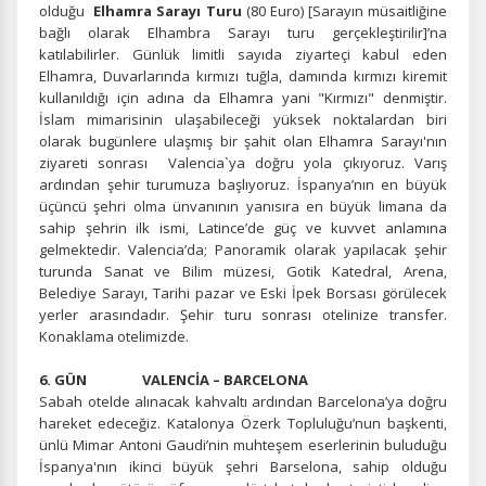
olduğu
Elhamra Sarayı Turu
(80 Euro) [Sarayın müsaitliğine
bağlı olarak Elhambra Sarayı turu gerçekleştirilir]’na
katılabilirler. Günlük limitli sayıda ziyarteçi kabul eden
Elhamra, Duvarlarında kırmızı tuğla, damında kırmızı kiremit
kullanıldığı için adına da Elhamra yani "Kırmızı" denmiştir.
İslam mimarisinin ulaşabileceği yüksek noktalardan biri
olarak bugünlere ulaşmış bir şahit olan Elhamra Sarayı'nın
ziyareti sonrası Valencia`ya doğru yola çıkıyoruz. Varış
ardından şehir turumuza başlıyoruz. İspanya’nın en büyük
üçüncü şehri olma ünvanının yanısıra en büyük limana da
ÇEREZ KULLANIM AYARLARINIZ
sahip şehrin ilk ismi, Latince’de güç ve kuvvet anlamına
Çerez tercihlerinizi
belirleyin
.
gelmektedir. Valencia’da; Panoramik olarak yapılacak şehir
turunda Sanat ve Bilim müzesi, Gotik Katedral, Arena,
Daha fazla bilgi için
KVKK bilgilendirmemizi
,
çerez kullanım
ve
Belediye Sarayı, Tarihi pazar ve Eski İpek Borsası görülecek
gizlilik koşullarını
inceleyebilirsiniz.
yerler arasındadır. Şehir turu sonrası otelinize transfer.
Konaklama otelimizde.
6. GÜN VALENCİA – BARCELONA
Zorunlu Çerezler
HER ZAMAN AKTIF
Sabah otelde alınacak kahvaltı ardından Barcelona’ya doğru
Oturum yönetimi, güvenlik ve temel site işlevleri için
hareket edeceğiz. Katalonya Özerk Topluluğu’nun başkenti,
gereklidir. Bu çerezler olmadan site düzgün çalışmaz ve
ünlü Mimar Antoni Gaudi’nin muhteşem eserlerinin buluduğu
devre dışı bırakılamaz.
İspanya'nın ikinci büyük şehri Barselona, sahip olduğu