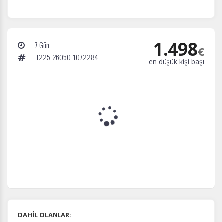
1.498
7 Gün
€
T225-26050-1072284
en düşük kişi başı
DAHİL OLANLAR: