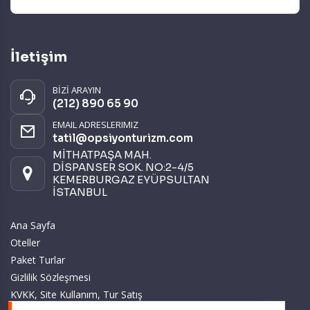
İletişim
BİZİ ARAYIN
(212) 890 65 90
EMAIL ADRESLERIMIZ
tatil@opsiyonturizm.com
MİTHATPAŞA MAH.
DİSPANSER SOK. NO:2-4/5
KEMERBURGAZ EYÜPSULTAN
İSTANBUL
Ana Sayfa
Oteller
Paket Turlar
Gizlilik Sözleşmesi
KVKK, Site Kullanım, Tur Satış
ve Üyelik Sözleşmesi