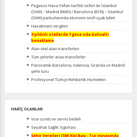
Pegasus Hava Yolları tarifeli seferi ile İstanbul
(SAW) – Madrid (MAD) / Barcelona (BCN) – İstanbul
(SAW) parkurlarında ekonomi sınıfı uçak bileti
Havalimanı vergileri
3 yıldızlı otellerde 7 gece oda-kahvaltı
konaklama
Alan-otel-alan transferleri
Tüm şehirler arası transferler
Panoramik Barcelona, Valencia, Granda ve Madrid
şehir turu
Profesyonel Türkçe Rehberlik Hizmetleri
HARİÇ OLANLAR:
Vize ücreti ve servis bedeli
Seyahat Sağlık Sigortası
Şehir Vergileri (50€ Kişi Başı - Tur esnasında