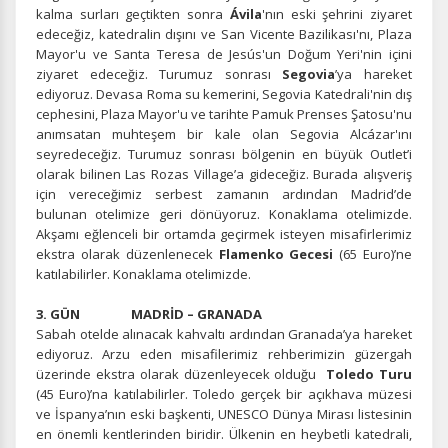
kalma surları geçtikten sonra
Ávila
'nın eski şehrini ziyaret
edeceğiz, katedralin dışını ve San Vicente Bazilikası'nı, Plaza
Mayor'u ve Santa Teresa de Jesús'un Doğum Yeri'nin içini
ziyaret edeceğiz. Turumuz sonrası
Segovia
’ya hareket
ediyoruz. Devasa Roma su kemerini, Segovia Katedrali'nin dış
cephesini, Plaza Mayor'u ve tarihte Pamuk Prenses Şatosu'nu
anımsatan muhteşem bir kale olan Segovia Alcázar'ını
seyredeceğiz. Turumuz sonrası bölgenin en büyük Outlet’i
olarak bilinen Las Rozas Village’a gideceğiz. Burada alışveriş
için vereceğimiz serbest zamanın ardından Madrid’de
bulunan otelimize geri dönüyoruz. Konaklama otelimizde.
Akşamı eğlenceli bir ortamda geçirmek isteyen misafirlerimiz
ekstra olarak düzenlenecek
Flamenko Gecesi
(65 Euro)’ne
katılabilirler. Konaklama otelimizde.
3. GÜN MADRİD – GRANADA
Sabah otelde alınacak kahvaltı ardından Granada’ya hareket
ediyoruz. Arzu eden misafilerimiz rehberimizin güzergah
üzerinde ekstra olarak düzenleyecek olduğu
Toledo Turu
(45 Euro)’na katılabilirler. Toledo gerçek bir açıkhava müzesi
ve İspanya’nın eski başkenti, UNESCO Dünya Mirası listesinin
en önemli kentlerinden biridir. Ülkenin en heybetli katedrali,