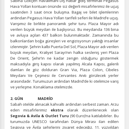
Sabiha Gökçen Havalimanı Dış Hatlar gidiş terminali Pegasus
Hava Yolları kontuarı önünde siz değerli misafirlerimiz ile uçuş
saatinden 3 saat önce buluşma. Bagaj ve bilet işlemlerinin
ardından Pegasus Hava Yolları tarifeli seferi ile Madrid’e uçuş.
Varışımız ile birlikte panoramik şehir turu. Plaza Mayor adı
verilen büyük meydan ile başlıyoruz. Bu meydanda 136 bina
ve avluya açılan 437 balkon bulunmaktadır. Zamanında bu
balkonlardan boğa güreşleri ve engizisyonun yaktığı insanlar
izlenmiştir. Şehrin kalbi Puerta Del Sol, Plaza Mayor adı verilen
büyük meydan, Kraliyet Sarayı’nın halka sesleniş yeri Plaza
De Orient, Şehir’in ne kadar zengin olduğunu göstermek
maksadıyla giriş kapısı olarak yapılmış Alcala Kapısı, galerili
damları ile göz dolduran Gran Via, Plaza Colon, Cibeles
Meydanı Ve Çeşmesi ile Cervantes Anıtı görülecek yerler
arasındadır. Turumuzun ardından Madrid’de ki otelimize varış
ve yerleşme. Konaklama otelimizde.
2. GÜN MADRİD
Sabah otelde alınacak kahvaltı ardından serbest zaman. Arzu
eden misafirlerimiz
ekstra
olarak düzenlenecek olan
Segovia & Avila & Outlet Turu
(90 Euro)’na katılabilirler. Bu
turumuzda UNESCO tarafından Dünya Mirası ilan edilen
Segovia ve Ávila şehirlerini ziyaret edeceğiz. 11. yüzyıldan