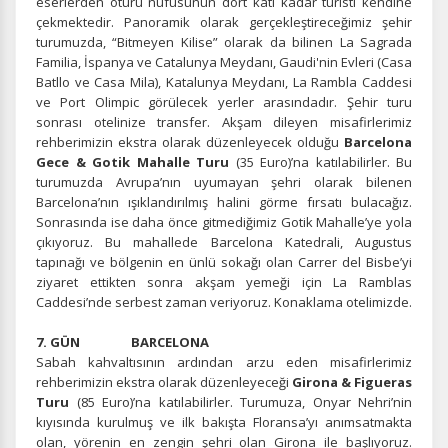
eserlerden ötürü nüfusunun dört katı kadar turisti kendine
çekmektedir. Panoramik olarak gerçekleştireceğimiz şehir
turumuzda, “Bitmeyen Kilise” olarak da bilinen La Sagrada
Familia, İspanya ve Catalunya Meydanı, Gaudi'nin Evleri (Casa
İstatistik Çerezleri
Batllo ve Casa Mila), Katalunya Meydanı, La Rambla Caddesi
ve Port Olimpic görülecek yerler arasındadır. Şehir turu
Ziyaretçilerin siteyi nasıl kullandığını anonim olarak
sonrası otelinize transfer. Akşam dileyen misafirlerimiz
ölçeriz. Hangi sayfaların popüler olduğunu ve
rehberimizin ekstra olarak düzenleyecek olduğu
Barcelona
kullanıcıların nerede zorluk yaşadığını anlamamıza
Gece & Gotik Mahalle Turu
(35 Euro)’na katılabilirler. Bu
yardımcı olur.
turumuzda Avrupa’nın uyumayan şehri olarak bilenen
Barcelona’nın ışıklandırılmış halini görme fırsatı bulacağız.
Sonrasında ise daha önce gitmediğimiz Gotik Mahalle’ye yola
çıkıyoruz. Bu mahallede Barcelona Katedrali, Augustus
tapınağı ve bölgenin en ünlü sokağı olan Carrer del Bisbe’yi
Pazarlama Çerezleri
ziyaret ettikten sonra akşam yemeği için La Ramblas
Caddesi’nde serbest zaman veriyoruz. Konaklama otelimizde.
Size ve ilgi alanlarınıza uygun reklamlar göstermek için
kullanılır. Kapatırsanız reklamları görmeye devam
7. GÜN BARCELONA
edersiniz, ancak daha az alakalı olabilirler.
Sabah kahvaltısının ardından arzu eden misafirlerimiz
rehberimizin ekstra olarak düzenleyeceği
Girona & Figueras
Turu
(85 Euro)’na katılabilirler. Turumuza, Onyar Nehri’nin
kıyısında kurulmuş ve ilk bakışta Floransa’yı anımsatmakta
olan, yörenin en zengin şehri olan Girona ile başlıyoruz.