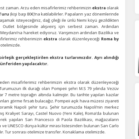
est zaman. Arzu eden misafirlerimiz rehberimizin
ekstra
olarak
 Turu
(kişi başı 80€)’na katılabilirler. Papaların yaz dönemlerinde
azarlama Çerezleri
yaşamak isteyeceğiniz, dağ çileği ile ünlü Nemi köyü gezildikten
 Outlet bölgesinde alışveirş için serbest zaman. Ardından
ze ve ilgi alanlarınıza uygun reklamlar göstermek için kullanılır.
o Meydanı’na hareket ediyoruz. Varışımızın ardından Bazilika ve
patırsanız reklamları görmeye devam edersiniz, ancak daha az
firlerimiz rehberimizin
ekstra
olarak düzenleyeceği
Roma by
akalı olabilirler.
 otelimizde.
eşik gerçekleştirilen ekstra turlarımızdır. Ayrı alındığı
münferiden yapılacaktır.
Tümünü Reddet
Tümünü Kabul Et
Tercihleri Kaydet
den misafirlerimiz rehberimizin ekstra olarak düzenleyeceği
r. Turumuzun ilk durağı olan Pompeii şehri M.S 79 yılında Vezüv
 7 metre toprağın altında kalmıştır. Bu tarihte yapılan kazılar
anları görme fırsatı bulacağız. Pompeii açık hava müzesi ziyareti
anoramik Napoli şehir turu. Şehir turumuzda Napoli’nin merkez
mış Kraliyet Sarayı, Castel Nuovo (Yeni Kale), Roma’da bulunan
ek yapılan San Francesco di Paola Bazilikası, mağazaların
len ve UNESCO dünya kültür mirası listesinden bulunan San Carlo
ır. Tur sonrası otelimize transfer. Konaklama otelimizde.