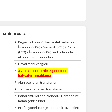
DAHİL OLANLAR:
Pegasus Hava Yolları tarifeli seferi ile
İstanbul (SAW) – Venedik (VCE) / Roma
(FCO) – İstanbul (SAW) parkurlarında
ekonomi sınıfı uçak bileti
Havalimanı vergileri
3 yıldızlı otellerde 7 gece oda-
kahvaltı konaklama
Alan-otel-alan transferleri
Tüm şehirler arası transferler
Panoramik Milano, Venedik, Floransa ve
Roma şehir turları
Profesyonel Türkçe Rehberlik Hizmetleri