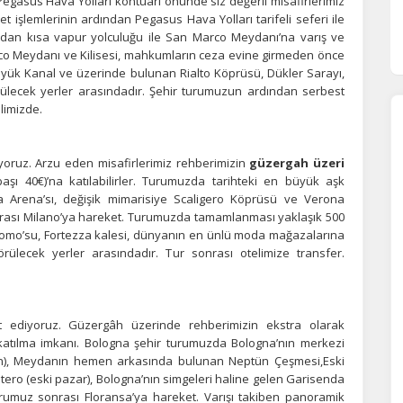
Pegasus Hava Yolları kontuarı önünde siz değerli misafirlerimiz
t işlemlerinin ardından Pegasus Hava Yolları tarifeli seferi ile
ndan kısa vapur yolculuğu ile San Marco Meydanı’na varış ve
co Meydanı ve Kilisesi, mahkumların ceza evine girmeden önce
üyük Kanal ve üzerinde bulunan Rialto Köprüsü, Dükler Sarayı,
rülecek yerler arasındadır. Şehir turumuzun ardından serbest
limizde.
yoruz. Arzu eden misafirlerimiz rehberimizin
güzergah üzeri
başı 40€)’na katılabilirler. Turumuzda tarihteki en büyük aşk
 Arena’sı, değişik mimarisiye Scaligero Köprüsü ve Verona
nrası Milano’ya hareket. Turumuzda tamamlanması yaklaşık 500
o Duomo’su, Fortezza kalesi, dünyanın en ünlü moda mağazalarına
rülecek yerler arasındadır. Tur sonrası otelimize transfer.
t ediyoruz. Güzergâh üzerinde rehberimizin ekstra olarak
katılma imkanı. Bologna şehir turumuzda Bologna’nın merkezi
n), Meydanın hemen arkasında bulunan Neptün Çeşmesi,Eski
atero (eski pazar), Bologna’nın simgeleri haline gelen Garisenda
Turumuz sonrası Floransa’ya hareket. Varışı takiben panoramik