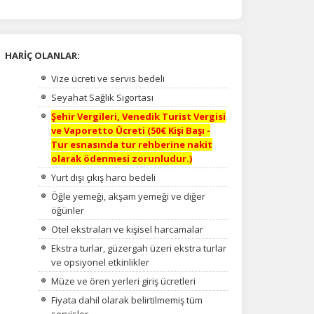
HARİÇ OLANLAR:
Vize ücreti ve servis bedeli
na
Seyahat Sağlık Sigortası
Şehir Vergileri, Venedik Turist Vergisi
ve Vaporetto Ücreti (50€ Kişi Başı -
Tur esnasında tur rehberine nakit
olarak ödenmesi zorunludur.)
Yurt dışı çıkış harcı bedeli
Öğle yemeği, akşam yemeği ve diğer
öğünler
Otel ekstraları ve kişisel harcamalar
Ekstra turlar, güzergah üzeri ekstra turlar
ve opsiyonel etkinlikler
Müze ve ören yerleri giriş ücretleri
Fiyata dahil olarak belirtilmemiş tüm
servisler