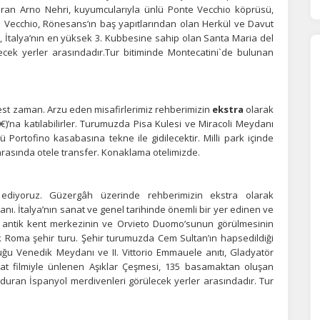
yıran Arno Nehri, kuyumcularıyla ünlü Ponte Vecchio köprüsü,
o Vecchio, Rönesans’ın baş yapıtlarından olan Herkül ve Davut
ÇEREZ KULLANIM AYARLARINIZ
a, İtalya’nın en yüksek 3. Kubbesine sahip olan Santa Maria del
erez tercihlerinizi
belirleyin
.
cek yerler arasındadır.Tur bitiminde Montecatini`de bulunan
ze daha kişiselleştirilmiş bir web deneyimi sunmak için bazı bilgileri tarayıcınızda
polayabilir, bunları yurt içi ve yurt dışındaki hizmet sağlayıcılarla paylaşabiliriz. Bu
in vermemeyi seçebilirsiniz ancak bu durumda sitemiz umduğumuz gibi çalışmaya
est zaman. Arzu eden misafirlerimiz rehberimizin
ekstra
olarak
lir.
Daha fazla bilgi için
KVKK bilgilendirmemizi
,
çerez kullanım
ve
gizlilik koşullarını
0€)’na katılabilirler. Turumuzda Pisa Kulesi ve Miracoli Meydanı
celeyebilirsiniz.
Portofino kasabasına tekne ile gidilecektir. Milli park içinde
asında otele transfer. Konaklama otelimizde.
orunlu Çerezler
HER ZAMAN AKTIF
ediyoruz. Güzergâh üzerinde rehberimizin ekstra olarak
urum yönetimi, güvenlik ve temel site işlevleri için gereklidir. Bu
anı. İtalya’nın sanat ve genel tarihinde önemli bir yer edinen ve
rezler olmadan site düzgün çalışmaz ve devre dışı bırakılamaz.
a antik kent merkezinin ve Orvieto Duomo’sunun görülmesinin
 Roma şehir turu. Şehir turumuzda Cem Sultan’ın hapsedildiği
uğu Venedik Meydanı ve II. Vittorio Emmauele anıtı, Gladyatör
yat filmiyle ünlenen Aşıklar Çeşmesi, 135 basamaktan oluşan
statistik Çerezleri
duran İspanyol merdivenleri görülecek yerler arasındadır. Tur
yaretçilerin siteyi nasıl kullandığını anonim olarak ölçeriz. Hangi
yfaların popüler olduğunu ve kullanıcıların nerede zorluk yaşadığını
lamamıza yardımcı olur.