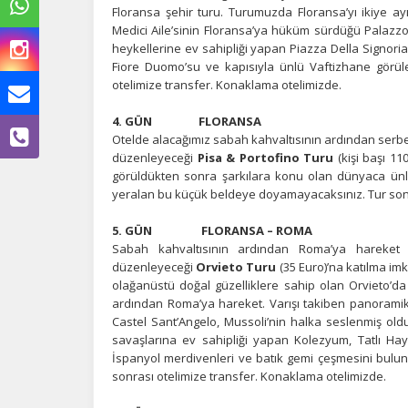
Floransa şehir turu. Turumuzda Floransa’yı ikiye a
Medici Aile’sinin Floransa’ya hüküm sürdüğü Palazz
heykellerine ev sahipliği yapan Piazza Della Signori
Ç
Fiore Duomo’su ve kapısıyla ünlü Vaftizhane görüle
otelimize transfer. Konaklama otelimizde.
Si
de
4. GÜN FLORANSA
iz
Otelde alacağımız sabah kahvaltısının ardından serb
bi
düzenleyeceği
Pisa & Portofino Turu
(kişi başı 11
in
görüldükten sonra şarkılara konu olan dünyaca ünlü 
yeralan bu küçük beldeye doyamayacaksınız. Tur sonr
5. GÜN FLORANSA – ROMA
Z
Sabah kahvaltısının ardından Roma’ya hareket 
Ot
düzenleyeceği
Orvieto Turu
(35 Euro)’na katılma imk
çe
olağanüstü doğal güzelliklere sahip olan Orvieto’d
ardından Roma’ya hareket. Varışı takiben panoramik
Castel Sant’Angelo, Mussoli’nin halka seslenmiş old
savaşlarına ev sahipliği yapan Kolezyum, Tatlı Ha
İ
İspanyol merdivenleri ve batık gemi çeşmesini bulun
Zi
sonrası otelimize transfer. Konaklama otelimizde.
sa
an