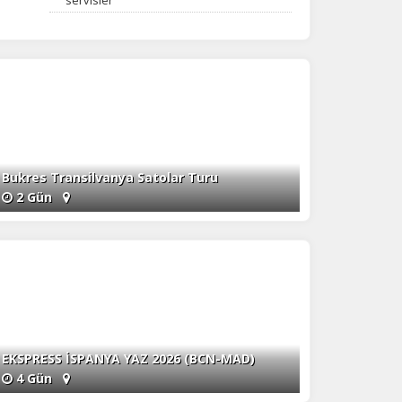
Bukres Transilvanya Satolar Turu
2 Gün
EKSPRESS İSPANYA YAZ 2026 (BCN-MAD)
4 Gün