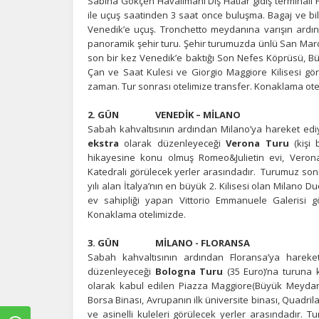
Sabiha Gökçen Havalimanı Dış Hatlar gidiş terminali 
ile uçuş saatinden 3 saat once buluşma. Bagaj ve bile
Venedik’e uçuş. Tronchetto meydanına varışın ardı
panoramik şehir turu. Şehir turumuzda ünlü San Mar
son bir kez Venedik’e baktığı Son Nefes Köprüsü, B
Çan ve Saat Kulesi ve Giorgio Maggiore Kilisesi gö
zaman. Tur sonrası otelimize transfer. Konaklama ote
2. GÜN VENEDİK – MİLANO
Sabah kahvaltısının ardından Milano’ya hareket edi
ekstra
olarak düzenleyeceği
Verona Turu
(kişi 
hikayesine konu olmuş Romeo&Julietin evi, Verona
Katedrali görülecek yerler arasındadır. Turumuz so
yılı alan İtalya’nın en büyük 2. Kilisesi olan Milan
ev sahipliği yapan Vittorio Emmanuele Galerisi gö
Konaklama otelimizde.
3. GÜN MİLANO - FLORANSA
Sabah kahvaltısının ardından Floransa’ya hareke
düzenleyeceği
Bologna Turu
(35 Euro)’na turuna 
olarak kabul edilen Piazza Maggiore(Büyük Meyda
Borsa Binası, Avrupanın ilk üniversite binası, Quadril
ve asinelli kuleleri görülecek yerler arasındadır. 