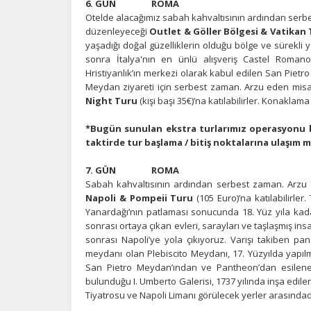
6. GÜN ROMA
Otelde alacağımız sabah kahvaltısının ardından serb
düzenleyeceği
Outlet & Göller Bölgesi & Vatikan
P
yaşadığı doğal güzelliklerin olduğu bölge ve sürekli 
sonra İtalya'nın en ünlü alışveriş Castel Romano
Si
Hristiyanlık’ın merkezi olarak kabul edilen San Pietr
Ka
Meydan ziyareti için serbest zaman. Arzu eden misa
al
Night Turu
(kişi başı 35€)’na katılabilirler. Konaklama
*Bugün sunulan ekstra turlarımız operasyonu birl
taktirde tur başlama / bitiş noktalarına ulaşım 
7. GÜN ROMA
Sabah kahvaltısının ardından serbest zaman. Arzu e
Napoli & Pompeii Turu
(105 Euro)’na katılabilirle
Yanardağı’nın patlaması sonucunda 18. Yüz yıla kadar
sonrası ortaya çıkan evleri, sarayları ve taşlaşmış ins
sonrası Napoli’ye yola çıkıyoruz. Varışı takiben p
meydanı olan Plebiscito Meydanı, 17. Yüzyılda yapıl
San Pietro Meydan’ından ve Pantheon’dan esilener
bulunduğu I. Umberto Galerisi, 1737 yılında inşa edi
Tiyatrosu ve Napoli Limanı görülecek yerler arasındad