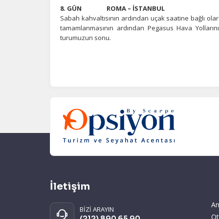
8. GÜN ROMA – İSTANBUL
Sabah kahvaltısının ardından uçak saatine bağlı olar
tamamlanmasının ardından Pegasus Hava Yollarının t
turumuzun sonu.
İletişim
An
BİZİ ARAYIN
Ot
(212) 890 65 90