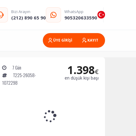
Bizi Arayın
WhatsApp
(212) 890 65 90
905320633590
ÜYE GİRİŞİ
KAYIT
1.398
7 Gün
€
T225-26058-
en düşük kişi başı
1072298