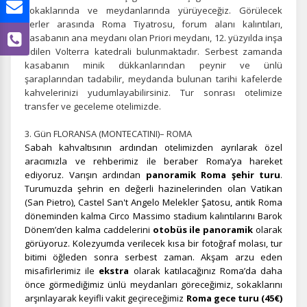
sokaklarında ve meydanlarında yürüyeceğiz. Görülecek
yerler arasında Roma Tiyatrosu, forum alanı kalıntıları,
kasabanın ana meydanı olan Priori meydanı, 12. yüzyılda inşa
edilen Volterra katedrali bulunmaktadır. Serbest zamanda
kasabanın minik dükkanlarından peynir ve ünlü
şaraplarından tadabilir, meydanda bulunan tarihi kafelerde
kahvelerinizi yudumlayabilirsiniz. Tur sonrası otelimize
transfer ve geceleme otelimizde.
3. Gün FLORANSA (MONTECATINI)– ROMA
Sabah kahvaltısının ardından otelimizden ayrılarak özel
aracımızla ve rehberimiz ile beraber Roma’ya hareket
ÇEREZ KULLANIM AYARLARINIZ
ediyoruz. Varışın ardından
panoramik Roma şehir turu
.
Turumuzda şehrin en değerli hazinelerinden olan Vatikan
Çerez tercihlerinizi
belirleyin
.
(San Pietro), Castel San't Angelo Melekler Şatosu, antik Roma
döneminden kalma Circo Massimo stadium kalıntılarını Barok
Daha fazla bilgi için
KVKK bilgilendirmemizi
,
çerez kullanım
ve
gizlilik koşullarını
inceleyebilirsiniz.
Dönem’den kalma caddelerini
otobüs ile panoramik
olarak
görüyoruz. Kolezyumda verilecek kısa bir fotoğraf molası, tur
bitimi öğleden sonra serbest zaman. Akşam arzu eden
misafirlerimiz ile
ekstra
olarak katılacağınız Roma’da daha
Zorunlu Çerezler
HER ZAMAN AKTIF
önce görmediğimiz ünlü meydanları göreceğimiz, sokaklarını
Oturum yönetimi, güvenlik ve temel site işlevleri için
arşınlayarak keyifli vakit geçireceğimiz
Roma gece turu (45€)