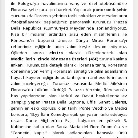
ile Bologna’ya havalimanına varış ve özel otobüsümüzle
Floransa şehir turu için hareket. Y
apılacak
panoramik şehir
turu
muzda
Floransa şehrinin tarihi sokakları ve meydanlarını
fotoğraflayarak başladığımız panoramik turumuzu Piazza
Della Republica (Cumhuriyet) Meydanında sonlandırıyoruz.
Kısa bir molanın ardından arzu eden misafirlerimiz ile
Rönesans’ın başkenti Unesco Dünya Mirası Floransa’yı
rehberimiz eşliğinde adım adım keşfe devam ediyoruz.
Öğleden sonra
ekstra
olarak düzenlenecek olan
Medici’lerin izinde Rönesans Eserleri (45€)
turuna katılma
imkanı. Turumuzda detaylı olarak Floransa tarihi, Rönesans
dönemine yön vermiş Floransa’lı sanatçı ve bilim adamlarının
hayat hikayeleri eşliğinde bu tarihi şehrin anıt eserlerini adım
adım inceleyeceğiz. Turumuz esnasında Medici Aile’sinin
Floransa’da hüküm sürdüğü Palazzo Vecchio, Rönesans’ın
baş yapıtlarından olan Herkül ve Davut heykellerine ev
sahipliği yapan Piazza Della Signoria, Uffizi Sanat Galerisi,
şehrin en eski köprüsü olan tarihi Ponte Vecchio ve Medici
koridoru, 13.yy İlahi Komedya epik şiir yazarı ünlü edebiyat
ustası Dante Alighieri’nin Evi, İtalya’nın en yüksek 3.
Kubbesine sahip olan Santa Maria del Fiore Duomo’su ve
“Cennetin kapısı” olarak adlandırılan kapısıyla ünlü