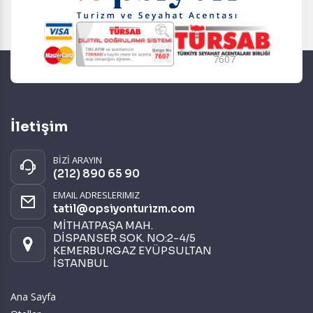
7607
İletişim
BİZİ ARAYIN
(212) 890 65 90
EMAIL ADRESLERIMIZ
tatil@opsiyonturizm.com
MİTHATPAŞA MAH.
DİSPANSER SOK. NO:2-4/5
KEMERBURGAZ EYÜPSULTAN
İSTANBUL
Ana Sayfa