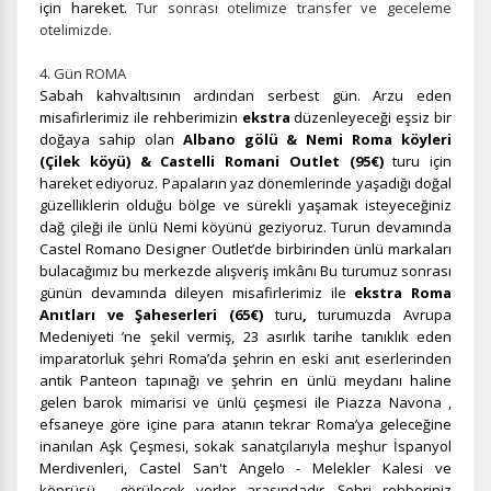
gereklidir. Bu çerezler olmadan site düzgün çalışmaz ve
için hareket.
Tur sonrası otelimize transfer ve geceleme
devre dışı bırakılamaz.
otelimizde.
4. Gün ROMA
Sabah kahvaltısının ardından serbest gün. Arzu eden
misafirlerimiz ile rehberimizin
ekstra
düzenleyeceği eşsiz bir
doğaya sahip olan
Albano gölü & Nemi Roma köyleri
İstatistik Çerezleri
(Çilek köyü) & Castelli Romani Outlet (95€)
turu için
Ziyaretçilerin siteyi nasıl kullandığını anonim olarak
hareket ediyoruz. Papaların yaz dönemlerinde yaşadığı doğal
ölçeriz. Hangi sayfaların popüler olduğunu ve
güzelliklerin olduğu bölge ve sürekli yaşamak isteyeceğiniz
kullanıcıların nerede zorluk yaşadığını anlamamıza
dağ çileği ile ünlü Nemi köyünü geziyoruz. Turun devamında
yardımcı olur.
Castel Romano Designer Outlet’de birbirinden ünlü markaları
bulacağımız bu merkezde alışveriş imkânı Bu turumuz sonrası
günün devamında dileyen misafirlerimiz ile
ekstra Roma
Anıtları ve Şaheserleri (65€)
turu
,
turumuzda Avrupa
Medeniyeti ’ne şekil vermiş, 23 asırlık tarihe tanıklık eden
Pazarlama Çerezleri
imparatorluk şehri Roma’da şehrin en eski anıt eserlerinden
antik Panteon tapınağı ve şehrin en ünlü meydanı haline
Size ve ilgi alanlarınıza uygun reklamlar göstermek için
gelen barok mimarisi ve ünlü çeşmesi ile Piazza Navona ,
kullanılır. Kapatırsanız reklamları görmeye devam
efsaneye göre içine para atanın tekrar Roma’ya geleceğine
edersiniz, ancak daha az alakalı olabilirler.
inanılan Aşk Çeşmesi, sokak sanatçılarıyla meşhur İspanyol
Merdivenleri, Castel San't Angelo - Melekler Kalesi ve
köprüsü, görülecek yerler arasındadır. Şehri rehberiniz