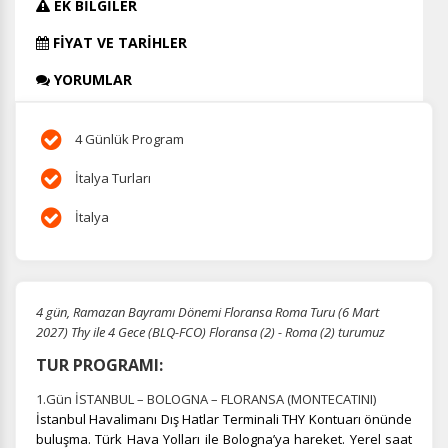
EK BİLGİLER
FİYAT VE TARİHLER
YORUMLAR
4 Günlük Program
İtalya Turları
İtalya
4 gün, Ramazan Bayramı Dönemi Floransa Roma Turu (6 Mart
2027) Thy ile 4 Gece (BLQ-FCO) Floransa (2) - Roma (2) turumuz
TUR PROGRAMI:
1.Gün İSTANBUL – BOLOGNA – FLORANSA (MONTECATINI)
İstanbul Havalimanı
Dış Hatlar Terminali THY Kontuarı önünde
buluşma. Türk Hava Yolları ile Bologna’ya hareket. Yerel saat