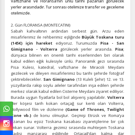
Vaftizhane ve Floransa’nın ünlü tarihi pazarları görülecek
yerler arasındadır. Tur sonrası otelimize transfer ve geceleme
otelimizde.
2. Gün FLORANSA (MONTECATINI)
Sabah kahvaltının ardından serbest gün. Arzu eden
misafirlerimiz ile rehberimiz eşliğinde
Büyük Toskana turu
(145€) için hareket
ediyoruz. Turumuzda
Pisa - San
Gimignano - Volterra
görülecek yerler arasında.
Pisa
;
dünyaca bilinen en önemli tarihi eserlerinden biri olarak
kabul edilen eğik kulesiyle ünlü. Panoramik gezi sırasında
Pisa Kulesi, katedral, vaftizhane ile Miracoli Meydanı
gezilecek ve dileyen misafirlerimiz bu tarihi şehirde fotoğraf
çektirebilecekler.
San Gimignano
(13 Kuleli Şehir) 12. ve 13.
yüzyıllarda rakip soylu aileler tarafından inşa edilen şehirde
merkez olarak kabul edilen Cisterne Meydanı ziyaret ediliyor.
Burada uygun fiyatlarla bol bol alışveriş yapılabilir.
Volterra
Her köşesi tarih kokan ortaçağ sur kenti olan Volterra,
Hollywood film ve dizilerine
(Game of Thrones, Twilight
Zone vb.)
de konu olmuştur. Geçmişi Etrüsk ve Roma’ya
uzanan bu eşsiz Toskana kasabası ziyaretçilerine bir çok
imkan sunar. Volterra gezimiz sırasında muhteşem Toskana
Vadisi manzarası eşliğinde Ortaçağ’dan kalma dar