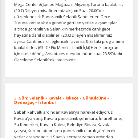
Mega Center & Jumbo Mağazası Alışveriş Turuna katılabilir.
(20.€) Dileyen misafirlerimiz akşam Saat 20.00’de
düzenlenecek Panoramik Selanik Şaheserleri Gece
Turuna katılarak da gündüz görülen yerleri akşam ışılar
altında görebilir ve Selanik’in merkezinde canlı gece
İstatistik Çerezleri
hayatına dahil olabilirler. (20.€) Dileyen misafirlerimiz
ayrıca Canlı müzikli, eğlenceli Taverna & Sirtaki programına
Ziyaretçilerin siteyi nasıl kullandığını anonim olarak
katılabilirler. (65.-€ / Fix Menü – Limitli İçki) Her iki program
ölçeriz. Hangi sayfaların popüler olduğunu ve
için otele dönüş, Aristotales meydanından saat 23.59’dadır.
kullanıcıların nerede zorluk yaşadığını anlamamıza
Geceleme Selanik’teki otelimizde.
yardımcı olur.
Pazarlama Çerezleri
3. Gün: Selanik – Kavala – İskeçe – Gümülcüne –
Dedeağaç – İstanbul
Size ve ilgi alanlarınıza uygun reklamlar göstermek için
kullanılır. Kapatırsanız reklamları görmeye devam
Sabah kahvaltı ardından Kavala’ya hareket ediyoruz.
edersiniz, ancak daha az alakalı olabilirler.
Kavala’ya varış. Kavala panoramik şehir turu; İmarethane,
Su Kemerleri, Kavala Kalesi, Belediye Binası, Kavala
çarşısı, Kordon otobüsten panoramik olarak görülecek
yerler arasındadır. 1 Saatlik serbest zaman ardından,