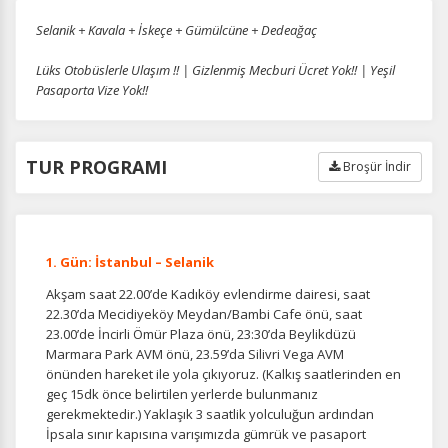
Selanik + Kavala + İskeçe + Gümülcüne + Dedeağaç
Lüks Otobüslerle Ulaşım !! | Gizlenmiş Mecburi Ücret Yok!! | Yeşil
Pasaporta Vize Yok!!
TUR PROGRAMI
Broşür İndir
1. Gün: İstanbul – Selanik
Akşam saat 22.00’de Kadıköy evlendirme dairesi, saat
22.30’da Mecidiyeköy Meydan/Bambi Cafe önü, saat
23.00’de İncirli Ömür Plaza önü, 23:30’da Beylikdüzü
Marmara Park AVM önü, 23.59’da Silivri Vega AVM
önünden hareket ile yola çıkıyoruz. (Kalkış saatlerinden en
geç 15dk önce belirtilen yerlerde bulunmanız
gerekmektedir.) Yaklaşık 3 saatlik yolculuğun ardından
İpsala sınır kapısına varışımızda gümrük ve pasaport