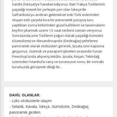
Xanthi (İskeçe)’ye hareket ediyoruz. Batı Trakya Türklerinin
yaşadığı önemli bir yerleşim yeri olan İskeçe’de
Safranbolu’yu andıran geleneksel eski Türk evlerinden
Tercihleri Kaydet
oluşan eski çarşıda kısa bir panoramik yürüyüş turu
yaptıktan sonra birbirinden güzel kafelerin ve tavernaların
keyfini çıkarmak üzere 1,5 saat serbest zaman veriyoruz.
Sonrasında yine Türklerin yoğun olarak yaşadığı Komotini
(Gümülcine) ve Alexandroupolis (Dedeağaç) şehirlerini
panoramik olarak otobüsten görerek, İpsala sınır kapısına
geçiyoruz. Gümrük ve pasaport işlemleri sırasında Yunan
Freeshop’unda alışveriş imkânı. İpsala, Keşan, Tekirdağ
üzerinden İstanbul’a varış ve turumuzun sonu. Bir sonraki
turumuzda görüşmek dileği ile…
DAHİL OLANLAR:
- Lüks otobüslerle ulaşım
- Selanik, Kavala, İskeçe, Gümülcine, Dedeağaç
panoramik gezileri.