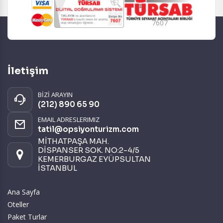
7607
İletişim
BİZİ ARAYIN
(212) 890 65 90
EMAIL ADRESLERIMIZ
tatil@opsiyonturizm.com
MİTHATPAŞA MAH.
DİSPANSER SOK. NO:2-4/5
KEMERBURGAZ EYÜPSULTAN
İSTANBUL
Ana Sayfa
Oteller
Paket Turlar