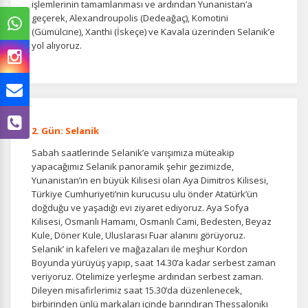
işlemlerinin tamamlanması ve ardından Yunanistan’a
geçerek, Alexandroupolis (Dedeağaç), Komotini
(Gümülcine), Xanthi (İskeçe) ve Kavala üzerinden Selanik’e
yol alıyoruz.
2. Gün: Selanik
Sabah saatlerinde Selanik’e varışımıza müteakip
ÇEREZ KULLANIM AYARLARINIZ
yapacağımız Selanik panoramik şehir gezimizde,
Çerez tercihlerinizi
belirleyin
.
Yunanistan’ın en büyük Kilisesi olan Aya Dimitros Kilisesi,
Türkiye Cumhuriyeti’nin kurucusu ulu önder Atatürk’ün
Daha fazla bilgi için
KVKK bilgilendirmemizi
,
çerez kullanım
ve
doğduğu ve yaşadığı evi ziyaret ediyoruz. Aya Sofya
gizlilik koşullarını
inceleyebilirsiniz.
Kilisesi, Osmanlı Hamamı, Osmanlı Cami, Bedesten, Beyaz
Kule, Döner Kule, Uluslarası Fuar alanını görüyoruz.
Selanik’ in kafeleri ve mağazaları ile meşhur Kordon
Boyunda yürüyüş yapıp, saat 14.30’a kadar serbest zaman
Zorunlu Çerezler
HER ZAMAN AKTIF
veriyoruz. Otelimize yerleşme ardından serbest zaman.
Oturum yönetimi, güvenlik ve temel site işlevleri için
Dileyen misafirlerimiz saat 15.30’da düzenlenecek,
gereklidir. Bu çerezler olmadan site düzgün çalışmaz ve
birbirinden ünlü markaları içinde barındıran Thessaloniki
devre dışı bırakılamaz.