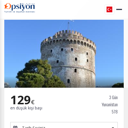
129
3 Gün
€
Yunanistan
en düşük kişi başı
578
Tarih Seçiniz