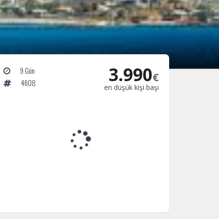
3.990
9 Gün
€
4608
en düşük kişi başı