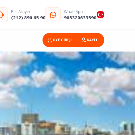
Bizi Arayın
WhatsApp
(212) 890 65 90
905320633590
ÜYE GİRİŞİ
KAYIT