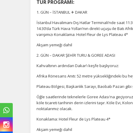
TUR PROGRAMI:
1. GÜN – İSTANBUL ✈ DAKAR
İstanbul Havalimanı Dış Hatlar Terminali’nde saat 11:
14:30’da Türk Hava Yolları’nın direkt uçuşu ile Batı Afr
varışımızı Konaklama: Hotel Fleur de Lys Plateau 4*
Akşam yemeği dahil
2. GÜN – DAKAR ŞEHİR TURU & GOREE ADASI
Kahvaltının ardından Dakar’ı keşfe başlıyoruz:
Afrika Rönesans Anıtı: 52 metre yüksekliğindeki bu hey
Plateau Bölgesi, Başkanlık Sarayı, Baobab Pazarı gibi
Öğle saatlerinde teknelerle Goree Adası'na geçiyoruz
köle ticareti tarihinin derin izlerini taşır. Köle Evi, Ko
noktalarımız olacak.
Konaklama: Hotel Fleur de Lys Plateau 4*
Akşam yemeği dahil