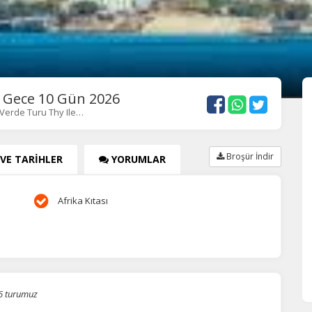
8 Gece 10 Gün 2026
Verde Turu Thy Ile…
Broşür İndir
 VE TARİHLER
YORUMLAR
Afrika Kıtası
26 turumuz