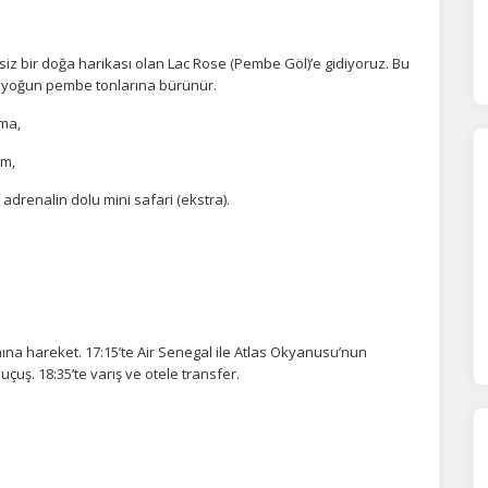
z bir doğa harikası olan Lac Rose (Pembe Göl)’e gidiyoruz. Bu
a yoğun pembe tonlarına bürünür.
şma,
ÇEREZ KULLANIM AYARLARINIZ
erez tercihlerinizi
belirleyin
.
im,
 adrenalin dolu mini safari (ekstra).
ze daha kişiselleştirilmiş bir web deneyimi sunmak için bazı bilgileri tarayıcınızda
polayabilir, bunları yurt içi ve yurt dışındaki hizmet sağlayıcılarla paylaşabiliriz. Bu
in vermemeyi seçebilirsiniz ancak bu durumda sitemiz umduğumuz gibi çalışmaya
lir.
Daha fazla bilgi için
KVKK bilgilendirmemizi
,
çerez kullanım
ve
gizlilik koşullarını
celeyebilirsiniz.
na hareket. 17:15’te Air Senegal ile Atlas Okyanusu’nun
orunlu Çerezler
HER ZAMAN AKTIF
çuş. 18:35’te varış ve otele transfer.
urum yönetimi, güvenlik ve temel site işlevleri için gereklidir. Bu
rezler olmadan site düzgün çalışmaz ve devre dışı bırakılamaz.