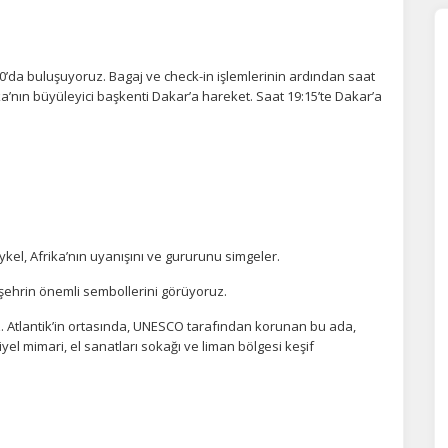
30’da buluşuyoruz. Bagaj ve check-in işlemlerinin ardından saat
ika’nın büyüleyici başkenti Dakar’a hareket. Saat 19:15’te Dakar’a
kel, Afrika’nın uyanışını ve gururunu simgeler.
 şehrin önemli sembollerini görüyoruz.
. Atlantik’in ortasında, UNESCO tarafından korunan bu ada,
loniyel mimari, el sanatları sokağı ve liman bölgesi keşif