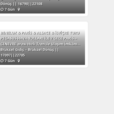
Dönüş || 16790||22108
7 Gün
BENELUX & PARİS & ALSACE & İSVİÇRE TURU
PEGASUS HAVA YOLLARI İLE 7 GECE PARİS –
CENEVRE arası Hızlı Tren ile Ulaşım İmkânı…
Brüksel Gidiş – Brüksel Dönüş ||
17097||22705
7 Gün