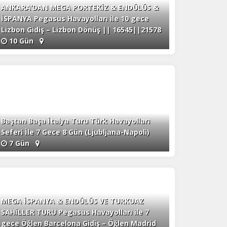
ANKARA’DAN MEGA PORTEKİZ & ENDÜLÜS &
İSPANYA Pegasus Havayolları ile 10 gece
Lizbon Gidiş – Lizbon Dönüş || 16545||21578
10 Gün
Baştan Başa İtalya Turu Türk Havayolları
Seferi İle 7 Gece 8 Gün (Ljubljana-Napoli)
7 Gün
MEGA İSPANYA & ENDÜLÜS VE TURKUAZ
SAHİLLER TURU Pegasus Havayolları ile 7
gece Öğlen Barcelona Gidiş – Öğlen Madrid