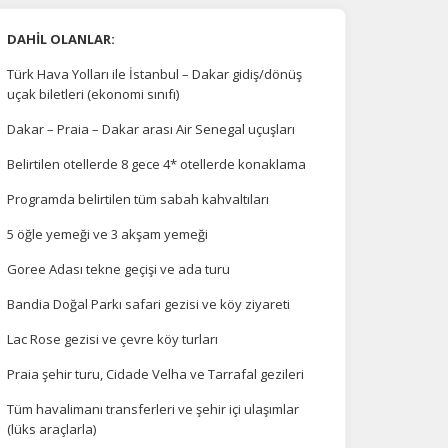
DAHİL OLANLAR:
Türk Hava Yolları ile İstanbul – Dakar gidiş/dönüş
uçak biletleri (ekonomi sınıfı)
Dakar – Praia – Dakar arası Air Senegal uçuşları
Belirtilen otellerde 8 gece 4* otellerde konaklama
Programda belirtilen tüm sabah kahvaltıları
5 öğle yemeği ve 3 akşam yemeği
Goree Adası tekne geçişi ve ada turu
Bandia Doğal Parkı safari gezisi ve köy ziyareti
Lac Rose gezisi ve çevre köy turları
Praia şehir turu, Cidade Velha ve Tarrafal gezileri
Tüm havalimanı transferleri ve şehir içi ulaşımlar
(lüks araçlarla)