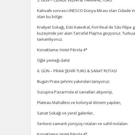
İ
Zi
Kahvaltı sonrası UNESCO Dünya Mirası olan Cidade Velh
sa
olan bu bölge:
an
Kraliyet Sokağı, Eski Katedral, Fort Real de São Filipe g
kuzeyinde yer alan Tarrafal Plajı’na geçiyoruz. Turku
tamamlıyoruz.
P
Si
Konaklama: Hotel Pérola 4*
Ka
Öğle yemeği dahil
al
6. GÜN – PRAIA ŞEHİR TURU & SANAT ROTASI
Bugün Praia şehrini yakından tanıyoruz:
Sucupira Pazarı’nda el sanatları alışverişi,
Plateau Mahallesi ve kolonyal dönem yapıları,
Sanat Sokağı ve yerel galeriler,
Serbest zamanlı yürüyüş rotaları ve sahil molaları.
Konaklama: Hotel Pérola 4*