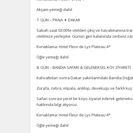
Akşam yemeği dahil
7. GÜN – PRAIA ✈ DAKAR
Sabah saat 03:00’te otelden çıkış ve havalimanına tran
otelimize yerleşme. Günün geri kalanında serbest zam
Konaklama: Hotel Fleur de Lys Plateau 4*
Öğle yemeği dahil
8. GÜN – BANDIA SAFARİ & GELENEKSEL KÖY ZİYARETİ
Kahvaltıdan sonra Dakar yakınlarındaki Bandia Doğal R
Zürafa, zebra, impala, antilop, devekuşu ve farklı kuş 
Safari sonrası yerel bir köyü ziyaret ederek gelenekse
hakkında bilgi alıyoruz.
Konaklama: Hotel Fleur de Lys Plateau 4*
Öğle yemeği dahil