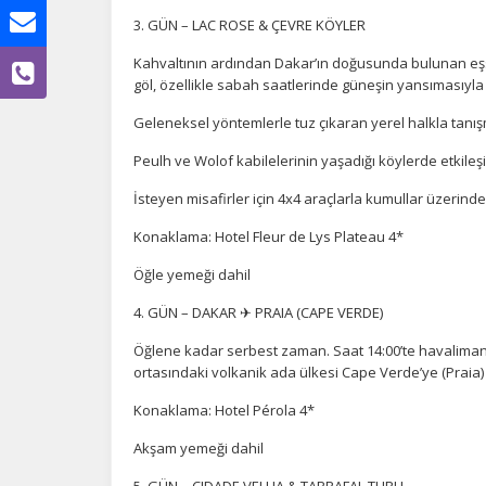
3. GÜN – LAC ROSE & ÇEVRE KÖYLER
Kahvaltının ardından Dakar’ın doğusunda bulunan eşsi
göl, özellikle sabah saatlerinde güneşin yansımasıyl
Geleneksel yöntemlerle tuz çıkaran yerel halkla tanı
Ç
Peulh ve Wolof kabilelerinin yaşadığı köylerde etkileş
İsteyen misafirler için 4x4 araçlarla kumullar üzerinde
Si
de
Konaklama: Hotel Fleur de Lys Plateau 4*
iz
bi
Öğle yemeği dahil
in
4. GÜN – DAKAR ✈ PRAIA (CAPE VERDE)
Öğlene kadar serbest zaman. Saat 14:00’te havalimanı
Z
ortasındaki volkanik ada ülkesi Cape Verde’ye (Praia) u
Ot
Konaklama: Hotel Pérola 4*
çe
Akşam yemeği dahil
5. GÜN – CIDADE VELHA & TARRAFAL TURU