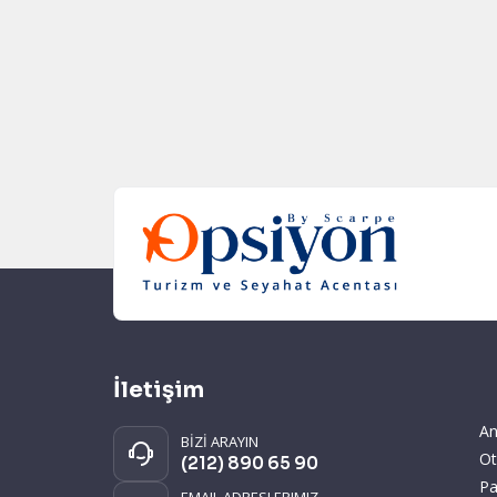
İletişim
An
BİZİ ARAYIN
Ot
(212) 890 65 90
Pa