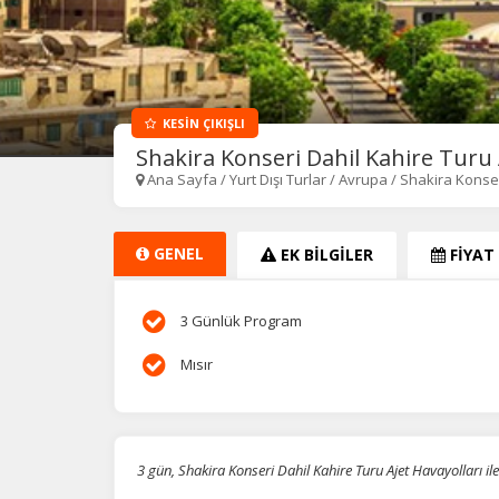
KESİN ÇIKIŞLI
Shakira Konseri Dahil Kahire Turu Aj
Ana Sayfa
/
Yurt Dışı Turlar
/
Avrupa
/
Shakira Konser
GENEL
EK BİLGİLER
FİYAT
3 Günlük Program
Mısır
3 gün, Shakira Konseri Dahil Kahire Turu Ajet Havayolları i