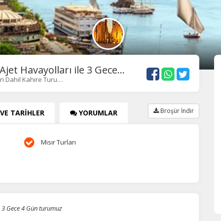
et Havayolları ile 3 Gece...
i Dahil Kahire Turu…
Broşür İndir
 VE TARİHLER
YORUMLAR
Mısır Turları
le 3 Gece 4 Gün turumuz