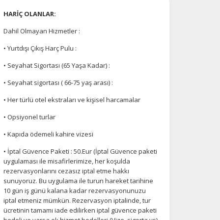
HARİÇ OLANLAR:
Dahil Olmayan Hizmetler :
• Yurtdışı Çıkış Harç Pulu :
na
• Seyahat Sigortası (65 Yaşa Kadar) :
• Seyahat sigortası ( 66-75 yaş arası) :
• Her türlü otel ekstraları ve kişisel harcamalar
• Opsiyonel turlar
• Kapıda ödemeli kahire vizesi
• İptal Güvence Paketi : 50.Eur (İptal Güvence paketi
uygulaması ile misafirlerimize, her koşulda
rezervasyonlarını cezasız iptal etme hakkı
sunuyoruz. Bu uygulama ile turun hareket tarihine
10 gün iş günü kalana kadar rezervasyonunuzu
iptal etmeniz mümkün. Rezervasyon iptalinde, tur
ücretinin tamamı iade edilirken iptal güvence paketi
bedeli ve varsa ek hizmet bedelleri (Vize, sigorta vs)