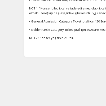
NOT 1: "Konser bileti iptal ve iade edilemez olup, ip
P
olmak üzere) kişi başı aşağıdaki gibi kesinti uygulanaca
Si
• General Admission Category Ticket iptali için 150 Eur
Ka
al
• Golden Circle Category Ticket iptali için 300 Euro kes
NOT 2 : Konser yaş sınırı 21+’dır.