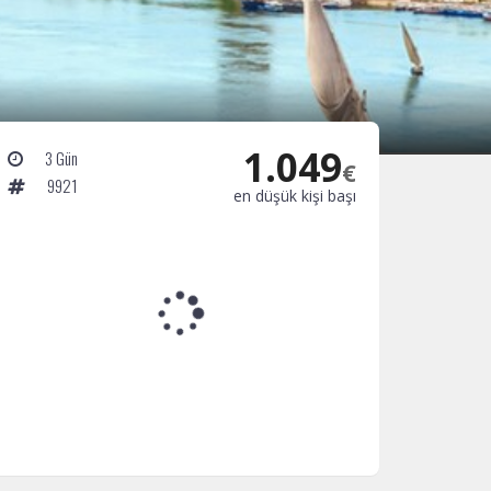
1.049
3 Gün
€
9921
en düşük kişi başı