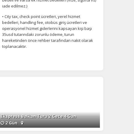
iade edilmez.)
• City tax, check point ücretleri, yerel hizmet
bedelleri, handling fee, otobüs giriş ücretleri ve
operasyonel hizmet giderlerini kapsayan kişi başı
35usd tutarındaki zorunlu ödeme, turun
hareketinden önce rehber tarafından nakit olarak
toplanacaktır.
Ekspress Balkan Turu 2 Gece 4 Gun
2 Gün