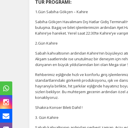
TUR PROGRAMI:
1.Gün Sabiha Gökçen – Kahire
Sabiha Gökçen Havalimanı Dış Hatlar Gidiş Terminali’
buluşma. Bagaj ve bilet işlemlerimizin ardından Ajet Hav
Kahire’ye hareket. Yerel saat 22:30’te Kahire’ye varış
2.Gün Kahire
Sabah kahvaltısının ardından Kahire’nin büyüleyici at
Akşam saatlerinde ise unutulmaz bir deneyim için rehb
dünyanın en büyük yıldızlarından biri olan Mega star
Rehberimiz eşliğinde hızlı ve konforlu giriş işlemlerim
standartlarındaki görkemli prodüksiyonu, ışık ve dans 
hayranıyla birlikte, hit şarkılar eşliğinde hayatınız b
sizleri bekliyor. Bu muhteşem gecenin ardından özel a
konaklıyoruz.
Shakira Konser Bileti Dahil !
3. Gün Kahire
Sabah kahvaltısının ardından serbest zaman. Arzu ede