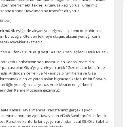
il Üzerinde Yemekli Tekne Turumuza katılıyoruz Turlarımız
ÇEREZ KULLANIM AYARLARINIZ
i saatte Kahire Havalimanına transfer oluyoruz.
erez tercihlerinizi
belirleyin
.
80 Usd)
ze daha kişiselleştirilmiş bir web deneyimi sunmak için bazı bilgileri tarayıcınızda
lı müzik eşliğinde akşam yemeğimizi alıp hem de Kahire’nin
polayabilir, bunları yurt içi ve yurt dışındaki hizmet sağlayıcılarla paylaşabiliriz. Bu
atını bulacağız. Otelden tekneye ulaşım, akşam yemeği, canlı
in vermemeyi seçebilirsiniz ancak bu durumda sitemiz umduğumuz gibi çalışmaya
nacak içecekler ekstradır.
lir.
Daha fazla bilgi için
KVKK bilgilendirmemizi
,
çerez kullanım
ve
gizlilik koşullarını
celeyebilirsiniz.
leri & Sfenks Turu (Kişi başı 140Usd) ( Yeni açılan Büyük Müze )
n antik Yedi Harikası'nın sonuncusu olan Keops Piramidini
r parçası olan Giza'yı çevreleyen antik “Gize mezar kenti”nde
orunlu Çerezler
HER ZAMAN AKTIF
nıdır. Ardından Kefren ve Mikerinos piramitlerini ve Giza
urum yönetimi, güvenlik ve temel site işlevleri için gereklidir. Bu
bir tapınak olan ve yatan aslan biçiminde kafası ile bir firavun
rezler olmadan site düzgün çalışmaz ve devre dışı bırakılamaz.
an öğle yemeğimizi alıyoruz. Antik Mısır’ın en görkemli
erinden Kahire Müzesini geziyoruz.
statistik Çerezleri
saate Kahire Havalimanına Transferimiz gerçekleşiyor.
yaretçilerin siteyi nasıl kullandığını anonim olarak ölçeriz. Hangi
yfaların popüler olduğunu ve kullanıcıların nerede zorluk yaşadığını
lerinin ardından Ajet Havayolları VF248 Sayılı tarifeli seferi ile
lamamıza yardımcı olur.
t. Rahat ve konforlu bir uçuşun ardından saat 08:40’te Sabiha
nraki turumuz da görüşmek dileğiyle