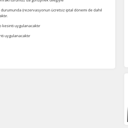
tali durumunda (rezervasyonun ücretsiz iptal dönemi de dahil
azarlama Çerezleri
ktır.
ze ve ilgi alanlarınıza uygun reklamlar göstermek için kullanılır.
o kesinti uygulanacaktır
patırsanız reklamları görmeye devam edersiniz, ancak daha az
akalı olabilirler.
inti uygulanacaktır
Tümünü Reddet
Tümünü Kabul Et
Tercihleri Kaydet