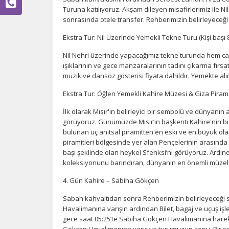
Turuna katılıyoruz. Akşam dileyen misafirlerimiz ile N
sonrasında otele transfer. Rehberimizin belirleyeceğ
Ç
Ekstra Tur: Nil Üzerinde Yemekli Tekne Turu (Kişi başı 
Si
Nil Nehri üzerinde yapacağımız tekne turunda hem can
de
ışıklarının ve gece manzaralarının tadını çıkarma fırs
iz
müzik ve dansöz gösterisi fiyata dahildir. Yemekte alı
bi
in
Ekstra Tur: Öğlen Yemekli Kahire Müzesi & Giza Piramit
İlk olarak Mısır'ın belirleyici bir sembolü ve dünyanı
görüyoruz. Günümüzde Mısır’ın başkenti Kahire'nin bi
Z
bulunan üç anıtsal piramitten en eski ve en büyük ola
Ot
piramitleri bölgesinde yer alan Pençelerinin arasında 
çe
başı şeklinde olan heykel Sfenksi’ni görüyoruz. Ardınd
koleksiyonunu barındıran, dünyanın en önemli müzel
4. Gün Kahire – Sabiha Gökçen
İ
Sabah kahvaltıdan sonra Rehberimizin belirleyeceği 
Zi
sa
Havalimanına varışın ardından Bilet, bagaj ve uçuş işlem
an
gece saat 05:25’te Sabiha Gökçen Havalimanına hareke
Gökçen Havalimanına varış ve turumuzun sonu. Bir so