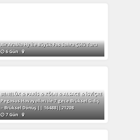
Air Arabia Hy İle Büyük Fas Sahra Çölü Turu
6 Gün
BENELÜX & PARİS & KÖLN & ALSACE & İSVİÇRE
Pegasus Havayolları ile 7 gece Brüksel Gidiş
– Brüksel Dönüş || 16488||21208
7 Gün