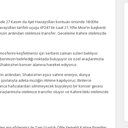
nde 27 Kasım da Ajet Havayolları kontuarı önünde 18:00’te
ayolları tarifeli uçuşu VF247 ile saat 21:10’te Mısır’ın başkenti
ımızın ardından otelimize transfer. Geceleme Kahire otelimizde.
mosferini keşfetmeniz için serbest zaman sizleri bekliyor.
erimizin belirlediği noktada buluşuyor ve özel araçlarımızla
 Shakira’nın konser alanına hareket ediyoruz.
izin ardından, Shakira’nın eşsiz sahne enerjisi, dünya
şovlarıyla adeta müziğin ritmine kapılıyoruz. Binlerce
oyunca hafızalardan silinmeyecek büyüleyici bir konser gecesi
raçlarımızla otelimize transfer oluyor ve Kahire’deki otelimizde
n misafirlerimiz ile Tam Günlük Öğle Yemekli Kahire Pirmitler