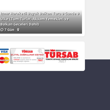
Izmır Hareketli Buyuk Balkan Turu 9 Gunde 9
Ulke (Tum Turlar, Aksam Yemekleri ve
Balkan Geceleri Dahil)
7 Gün
7607