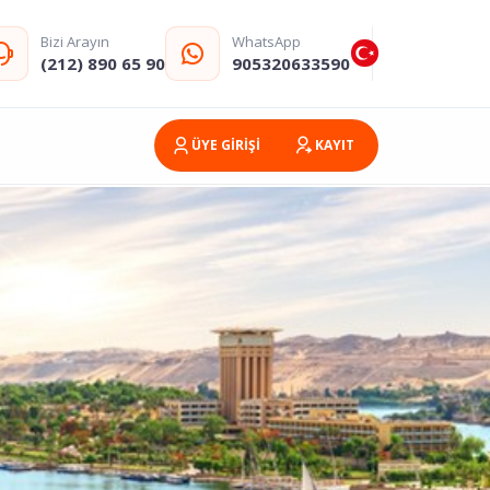
Bizi Arayın
WhatsApp
(212) 890 65 90
905320633590
ÜYE GİRİŞİ
KAYIT