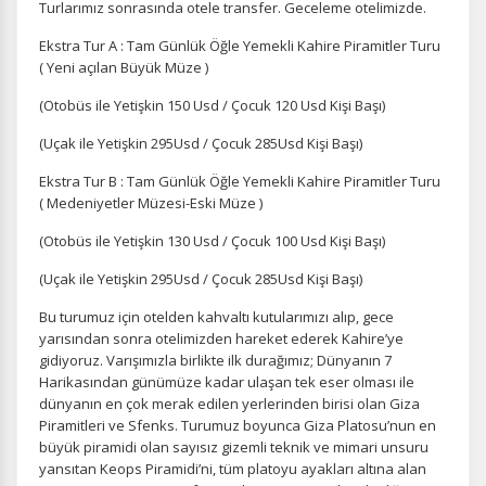
Turlarımız sonrasında otele transfer. Geceleme otelimizde.
Ekstra Tur A : Tam Günlük Öğle Yemekli Kahire Piramitler Turu
( Yeni açılan Büyük Müze )
(Otobüs ile Yetişkin 150 Usd / Çocuk 120 Usd Kişi Başı)
(Uçak ile Yetişkin 295Usd / Çocuk 285Usd Kişi Başı)
Ekstra Tur B : Tam Günlük Öğle Yemekli Kahire Piramitler Turu
( Medeniyetler Müzesi-Eski Müze )
(Otobüs ile Yetişkin 130 Usd / Çocuk 100 Usd Kişi Başı)
(Uçak ile Yetişkin 295Usd / Çocuk 285Usd Kişi Başı)
ÇEREZ KULLANIM AYARLARINIZ
Bu turumuz için otelden kahvaltı kutularımızı alıp, gece
yarısından sonra otelimizden hareket ederek Kahire’ye
Çerez tercihlerinizi
belirleyin
.
gidiyoruz. Varışımızla birlikte ilk durağımız; Dünyanın 7
Harikasından günümüze kadar ulaşan tek eser olması ile
Daha fazla bilgi için
KVKK bilgilendirmemizi
,
çerez kullanım
ve
gizlilik koşullarını
inceleyebilirsiniz.
dünyanın en çok merak edilen yerlerinden birisi olan Giza
Piramitleri ve Sfenks. Turumuz boyunca Giza Platosu’nun en
büyük piramidi olan sayısız gizemli teknik ve mimari unsuru
yansıtan Keops Piramidi’ni, tüm platoyu ayakları altına alan
Zorunlu Çerezler
HER ZAMAN AKTIF