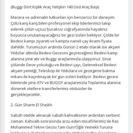
(Buggy Dört Kişilik Araç Yetişkin 140 Usd Araç Başı)
Macera ve adrenalin tutkunları için benzersiz bir deneyim.
Çölü karış karış bilen profesyonel ekip liderlerimizi takip
ederek çölün uçsuz bucaksız coğrafyasında hayatınız
boyunca unutamayacağınız bir gezi sizleri bekliyor. Çölde bir
Bedevi kampı ziyareti ve kampta naneli çay ikramı fiyata
dahildir. Turumuzun ardında Günün 2 etabı olarak ise akşam
Yıldızlar altında Bedevi Gecesini geçireceğimiz Bedevi kamp
alanına yine atv ve Buggy araçlarımızla ulaşıyoruz. Sinai
çölünde Deve yolculuğu ve Bedevi çayı, Geleneksel Bedevi
akşam yemeği, Teleskop ile Yıldızlara ve gezegene bakma
imkanı ile kaçırılmayak bir gün sizleri bekliyor. Bedevi gecesi
bitiminde yine ATV ve BUGGY araçlarımızla Toplanma alanına
dönerek otellere transferlerimiz otobüsler ile
gerçekleşecektir.
2. Gün Sharm El Sheikh
Sabah otelde alınacak sabah kahvaltısının ardından serbest
zaman. Kahvaltı sonrasında arzu eden misafirlerimiz ile Ras
Mohammed Tekne Gezisi Tam Gün/Öğle Yemekli Turuna