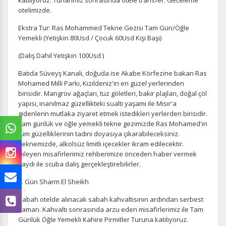
katılıyoruz. Turlarımız sonrasında otele transfer. Geceleme
otelimizde.
Ekstra Tur: Ras Mohammed Tekne Gezisi Tam Gün/Öğle
Yemekli (Yetişkin 80Usd / Çocuk 60Usd Kişi Başı)
(Dalış Dahil Yetişkin 100Usd )
Batıda Süveyş Kanalı, doğuda ise Akabe Körfezine bakan Ras
Mohamed Milli Parkı, Kızıldeniz'in en güzel yerlerinden
birisidir. Mangrov ağaçları, tuz göletleri, bakir plajları, doğal çöl
yapısı, inanılmaz güzellikteki sualtı yaşamı ile Mısır'a
gidenlerin mutlaka ziyaret etmek istedikleri yerlerden birisidir.
Tam günlük ve öğle yemekli tekne gezimizde Ras Mohamed'in
tüm güzelliklerinin tadını doyasıya çıkarabileceksiniz.
Teknemizde, alkolsüz limitli içecekler ikram edilecektir.
Dileyen misafirlerimiz rehberimize önceden haber vermek
kaydı ile scuba dalış gerçekleştirebilirler.
3. Gün Sharm El Sheikh
Sabah otelde alınacak sabah kahvaltısının ardından serbest
zaman. Kahvaltı sonrasında arzu eden misafirlerimiz ile Tam
Günlük Öğle Yemekli Kahire Pirmitler Turuna katılıyoruz.