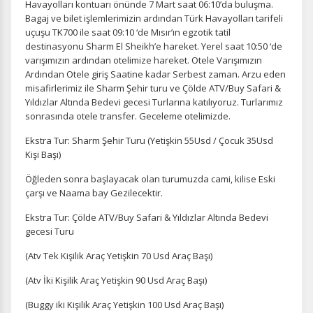
Havayolları kontuarı önünde 7 Mart saat 06:10’da buluşma.
Bagaj ve bilet işlemlerimizin ardından Türk Havayolları tarifeli
uçuşu TK700 ile saat 09:10 ‘de Mısır’ın egzotik tatil
destinasyonu Sharm El Sheikh’e hareket. Yerel saat 10:50 ‘de
varışımızın ardından otelimize hareket. Otele Varışımızın
Ardından Otele giriş Saatine kadar Serbest zaman. Arzu eden
misafirlerimiz ile Sharm Şehir turu ve Çölde ATV/Buy Safari &
Yıldızlar Altında Bedevi gecesi Turlarına katılıyoruz. Turlarımız
sonrasında otele transfer. Geceleme otelimizde.
Ekstra Tur: Sharm Şehir Turu (Yetişkin 55Usd / Çocuk 35Usd
Kişi Başı)
Öğleden sonra başlayacak olan turumuzda cami, kilise Eski
çarşı ve Naama bay Gezilecektir.
Ekstra Tur: Çölde ATV/Buy Safari & Yıldızlar Altında Bedevi
gecesi Turu
(Atv Tek Kişilik Araç Yetişkin 70 Usd Araç Başı)
(Atv İki Kişilik Araç Yetişkin 90 Usd Araç Başı)
(Buggy iki Kişilik Araç Yetişkin 100 Usd Araç Başı)