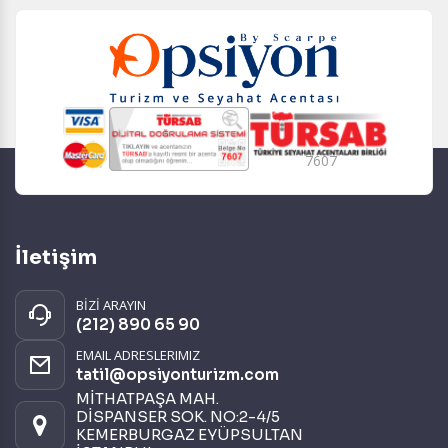
7607
İletişim
BİZİ ARAYIN
(212) 890 65 90
EMAIL ADRESLERIMIZ
tatil@opsiyonturizm.com
MİTHATPAŞA MAH.
DİSPANSER SOK. NO:2-4/5
KEMERBURGAZ EYÜPSULTAN