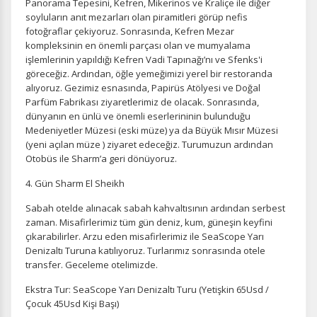
Panorama Tepesini, Kefren, Mikerinos ve Kraliçe ile diğer
Oturum yönetimi, güvenlik ve temel site işlevleri için
soyluların anıt mezarları olan piramitleri görüp nefis
gereklidir. Bu çerezler olmadan site düzgün çalışmaz ve
fotoğraflar çekiyoruz. Sonrasında, Kefren Mezar
devre dışı bırakılamaz.
kompleksinin en önemli parçası olan ve mumyalama
işlemlerinin yapıldığı Kefren Vadi Tapınağı’nı ve Sfenks'i
göreceğiz. Ardından, öğle yemeğimizi yerel bir restoranda
alıyoruz. Gezimiz esnasında, Papirüs Atölyesi ve Doğal
Parfüm Fabrikası ziyaretlerimiz de olacak. Sonrasında,
dünyanın en ünlü ve önemli eserlerininin bulunduğu
İstatistik Çerezleri
Medeniyetler Müzesi (eski müze) ya da Büyük Mısır Müzesi
Ziyaretçilerin siteyi nasıl kullandığını anonim olarak
(yeni açılan müze ) ziyaret edeceğiz. Turumuzun ardından
ölçeriz. Hangi sayfaların popüler olduğunu ve
Otobüs ile Sharm’a geri dönüyoruz.
kullanıcıların nerede zorluk yaşadığını anlamamıza
yardımcı olur.
4. Gün Sharm El Sheikh
Sabah otelde alınacak sabah kahvaltısının ardından serbest
zaman. Misafirlerimiz tüm gün deniz, kum, güneşin keyfini
çıkarabilirler. Arzu eden misafirlerimiz ile SeaScope Yarı
Denizaltı Turuna katılıyoruz. Turlarımız sonrasında otele
Pazarlama Çerezleri
transfer. Geceleme otelimizde.
Size ve ilgi alanlarınıza uygun reklamlar göstermek için
Ekstra Tur: SeaScope Yarı Denizaltı Turu (Yetişkin 65Usd /
kullanılır. Kapatırsanız reklamları görmeye devam
Çocuk 45Usd Kişi Başı)
edersiniz, ancak daha az alakalı olabilirler.