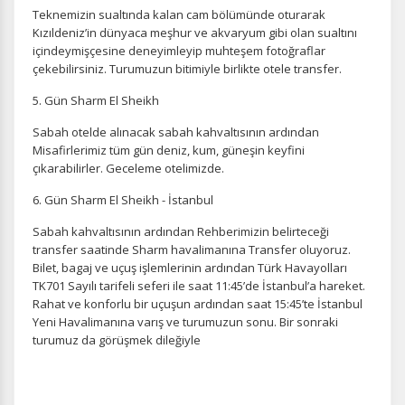
Teknemizin sualtında kalan cam bölümünde oturarak
Kızıldeniz’in dünyaca meşhur ve akvaryum gibi olan sualtını
içindeymişçesine deneyimleyip muhteşem fotoğraflar
çekebilirsiniz. Turumuzun bitimiyle birlikte otele transfer.
5. Gün Sharm El Sheikh
Tercihleri Kaydet
Sabah otelde alınacak sabah kahvaltısının ardından
Misafirlerimiz tüm gün deniz, kum, güneşin keyfini
çıkarabilirler. Geceleme otelimizde.
6. Gün Sharm El Sheikh - İstanbul
Sabah kahvaltısının ardından Rehberimizin belirteceği
transfer saatinde Sharm havalimanına Transfer oluyoruz.
Bilet, bagaj ve uçuş işlemlerinin ardından Türk Havayolları
TK701 Sayılı tarifeli seferi ile saat 11:45’de İstanbul’a hareket.
Rahat ve konforlu bir uçuşun ardından saat 15:45’te İstanbul
Yeni Havalimanına varış ve turumuzun sonu. Bir sonraki
turumuz da görüşmek dileğiyle