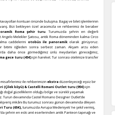
Havayolları kontuarı önünde buluşma. Bagaj ve bilet işlemlerinin
arış. Bizi bekleyen özel aracımızla ve rehberimiz ile beraber
oramik
Roma şehir turu
. Turumuzda şehrin en değerli
n't Angelo Melekler Şatosu, antik Roma döneminden kalma Circo
alma caddelerini
otobüs ile panoramik
olarak görüyoruz.
 tur bitimi öğleden sonra serbest zaman. Akşam arzu eden
a’da daha önce görmediğimiz ünlü meydanları göreceğimiz,
ÇEREZ KULLANIM AYARLARINIZ
ma gece turu (45€)
için hareket. Tur sonrası otelimize transfer
erez tercihlerinizi
belirleyin
.
ze daha kişiselleştirilmiş bir web deneyimi sunmak için bazı bilgileri tarayıcınızda
polayabilir, bunları yurt içi ve yurt dışındaki hizmet sağlayıcılarla paylaşabiliriz. Bu
misafirlerimiz ile rehberimizin
ekstra
düzenleyeceği eşsiz bir
in vermemeyi seçebilirsiniz ancak bu durumda sitemiz umduğumuz gibi çalışmaya
lir.
Daha fazla bilgi için
KVKK bilgilendirmemizi
,
çerez kullanım
ve
gizlilik koşullarını
 (Çilek köyü) & Castelli Romani Outlet turu (95€)
için
celeyebilirsiniz.
ı doğal güzelliklerin olduğu bölge ve sürekli yaşamak
ruz. Turun devamında Castel Romano Designer Outlet’de
alışveriş imkânı Bu turumuz sonrası günün devamında dileyen
i Turu (65€),
turumuzda Avrupa Medeniyeti ’ne şekil vermiş,
orunlu Çerezler
HER ZAMAN AKTIF
a’da şehrin en eski anıt eserlerinden antik Panteon tapınağı ve