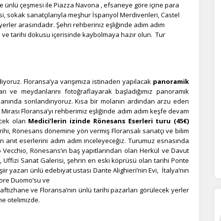
e ünlü çeşmesi ile Piazza Navona , efsaneye göre içine para
urum yönetimi, güvenlik ve temel site işlevleri için gereklidir. Bu
rezler olmadan site düzgün çalışmaz ve devre dışı bırakılamaz.
i, sokak sanatçılarıyla meşhur İspanyol Merdivenleri, Castel
yerler arasındadır. Şehri rehberiniz eşliğinde adım adım
ve tarihi dokusu içerisinde kaybolmaya hazır olun. Tur
statistik Çerezleri
yaretçilerin siteyi nasıl kullandığını anonim olarak ölçeriz. Hangi
yfaların popüler olduğunu ve kullanıcıların nerede zorluk yaşadığını
lamamıza yardımcı olur.
iyoruz. Floransa’ya varışımıza istinaden yapılacak
panoramik
arı ve meydanlarını fotoğraflayarak başladığımız panoramik
anında sonlandırıyoruz. Kısa bir molanın ardından arzu eden
 Mirası Floransa’yı rehberimiz eşliğinde adım adım keşfe devam
azarlama Çerezleri
cek olan
Medici’lerin izinde Rönesans Eserleri turu (45€)
ze ve ilgi alanlarınıza uygun reklamlar göstermek için kullanılır.
rihi, Rönesans dönemine yön vermiş Floransalı sanatçı ve bilim
patırsanız reklamları görmeye devam edersiniz, ancak daha az
rin anıt eserlerini adım adım inceleyeceğiz. Turumuz esnasında
akalı olabilirler.
o Vecchio, Rönesans’ın baş yapıtlarından olan Herkül ve Davut
 Uffizi Sanat Galerisi, şehrin en eski köprüsü olan tarihi Ponte
ir yazarı ünlü edebiyat ustası Dante Alighieri’nin Evi, İtalya’nın
iore Duomo’su ve
aftizhane ve Floransa’nın ünlü tarihi pazarları görülecek yerler
Tümünü Reddet
Tümünü Kabul Et
Tercihleri Kaydet
me otelimizde.