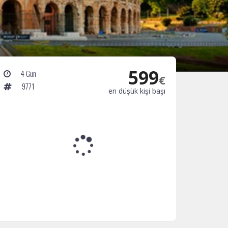
599
4 Gün
€
9771
en düşük kişi başı