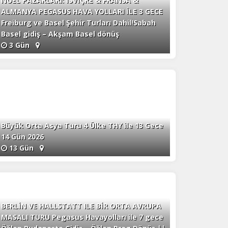
NOEL PAZARLARI: İSVİÇRE & FRANSA &
ALMANYA PEGASUS HAVA YOLLARI İLE 3 GECE
Freiburg ve Basel Şehir Turları Dahil!Sabah
Basel gidiş – Akşam Basel dönüş
3 Gün
Büyük Orta Asya Turu 4 Ülke THY ile 13 Gece
14 Gün 2026
13 Gün
BERLİN VE HALLSTATT ILE BİR ORTA AVRUPA
MASALI TURU Pegasus Havayolları ile 7 gece