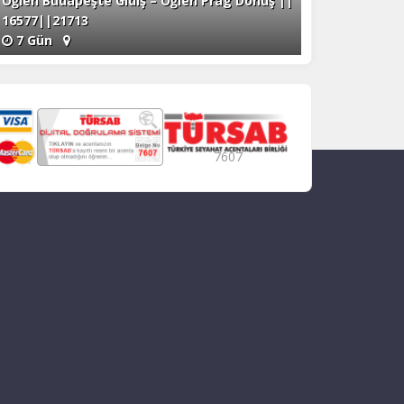
Öğlen Budapeşte Gidiş – Öğlen Prag Dönüş ||
16577||21713
7 Gün
7607