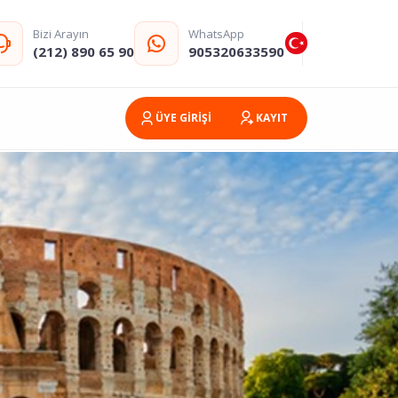
Bizi Arayın
WhatsApp
(212) 890 65 90
905320633590
ÜYE GİRİŞİ
KAYIT