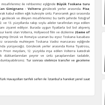
isafirlerimiz ile rehberimiz eşliğinde
Büyük Toskana turu
 San Gimignano - Volterra
görülecek yerler arasında.
Pisa
;
arak kabul edilen eğik kulesiyle ünlü. Panoramik gezi sırasında
ı gezilecek ve dileyen misafirlerimiz bu tarihi şehirde fotoğraf
12. ve 13. yüzyıllarda rakip soylu aileler tarafından inşa edilen
ı ziyaret ediliyor. Burada uygun fiyatlarla bol bol alışveriş
ur kenti olan Volterra, Hollywood film ve dizilerine
(Game of
eçmişi Etrüsk ve Roma’ya uzanan bu eşsiz Toskana kasabası
imiz sırasında muhteşem Toskana Vadisi manzarası eşliğinde
nda yürüyeceğiz. Görülecek yerler arasında Roma Tiyatrosu,
n Priori meydanı, 12. yüzyılda inşa edilen Volterra katedrali
 dükkanlarından peynir ve ünlü şaraplarından tadabilir,
dumlayabilirsiniz.
Tur sonrası otelimize transfer ve geceleme
k Havayolları tarifeli seferi ile İstanbul'a hareket yerel saat