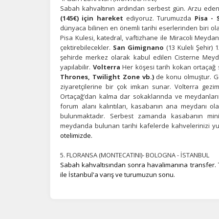
Sabah kahvaltının ardından serbest gün. Arzu eden m
(145€) için hareket
ediyoruz. Turumuzda
Pisa -
dünyaca bilinen en önemli tarihi eserlerinden biri ol
Pisa Kulesi, katedral, vaftizhane ile Miracoli Meydan
çektirebilecekler.
San Gimignano
(13 Kuleli Şehir) 
şehirde merkez olarak kabul edilen Cisterne Meydan
yapılabilir.
Volterra
Her köşesi tarih kokan ortaçağ s
Thrones, Twilight Zone vb.)
de konu olmuştur. G
ziyaretçilerine bir çok imkan sunar. Volterra gez
Ortaçağ’dan kalma dar sokaklarında ve meydanları
forum alanı kalıntıları, kasabanın ana meydanı ola
bulunmaktadır. Serbest zamanda kasabanın minik
meydanda bulunan tarihi kafelerde kahvelerinizi yu
otelimizde.
5. FLORANSA (MONTECATINI)- BOLOGNA - İSTANBUL
Sabah kahvaltısından sonra havalimanına transfer. Tür
ile İstanbul'a varış ve turumuzun sonu.