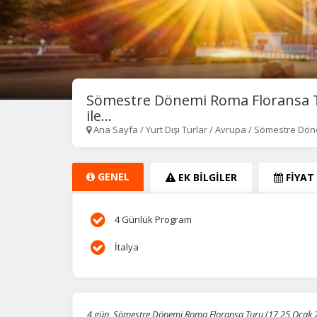
Sömestre Dönemi Roma Floransa T
ile...
Ana Sayfa
/
Yurt Dışı Turlar
/
Avrupa
/
Sömestre Dön
GENEL
EK BİLGİLER
FİYAT
4 Günlük Program
İtalya
4 gün, Sömestre Dönemi Roma Floransa Turu (17,25 Ocak 20