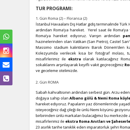
TUR PROGRAMI:
1. Gün Roma (2) – Floransa (2)
İstanbul Havaalanı Dış Hatlar gidiş terminalinde Türk 
ardından Roma’ya hareket. Yerel saat ile Roma’ya v
Roma’ya hareket ediyoruz. Varışın ardından
pan
hazinelerinden olan Vatikan (San Pietro), Castel Sa
Massimo stadium kalıntılarını Barok Dönem’den k
Kolezyumda verilecek kısa bir fotoğraf molası,
misafirlerimiz ile
ekstra
olarak katılacağınız Rom
sokaklarını arşınlayarak keyifli vakit geçireceğimiz
Ro
Ç
ve geceleme otelimizde.
2. Gün ROMA
Si
de
Sabah kahvaltısının ardından serbest gün. Arzu eden 
iz
bi
doğaya sahip olan
Albano gölü & Nemi Roma köyleri
in
hareket ediyoruz. Papaların yaz dönemlerinde yaşadığ
isteyeceğiniz dağ çileği ile ünlü Nemi köyünü geziyo
birbirinden ünlü markaları bulacağımız bu merkezde 
misafirlerimiz ile
ekstra Roma Anıtları ve Şaheserler
Z
23 asırlık tarihe tanıklık eden imparatorluk şehri Rom