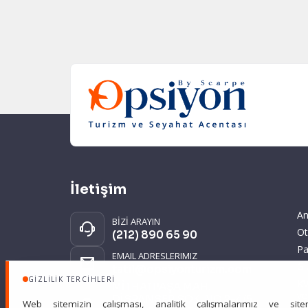
İletişim
An
BİZİ ARAYIN
Ot
(212) 890 65 90
Pa
EMAIL ADRESLERIMIZ
Gi
tatil@opsiyonturizm.com
GIZLILIK TERCIHLERI
KV
MİTHATPAŞA MAH.
ve
DİSPANSER SOK. NO:2-4/5
Web sitemizin çalışması, analitik çalışmalarımız ve site