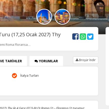
uru (17,25 Ocak 2027) Thy
emi Roma Floransa…
Broşür İndir
 VE TARİHLER
YORUMLAR
İtalya Turları
27) Thy ile 4 Gece (FCO-BLQ) Roma (2) – Floransa (2) turumuz