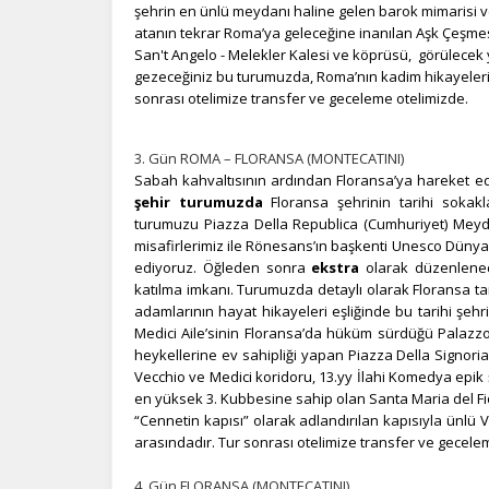
şehrin en ünlü meydanı haline gelen barok mimarisi v
Ot
çe
atanın tekrar Roma’ya geleceğine inanılan Aşk Çeşmes
San't Angelo - Melekler Kalesi ve köprüsü, görülecek 
gezeceğiniz bu turumuzda, Roma’nın kadim hikayeleri 
sonrası otelimize transfer ve geceleme otelimizde.
İ
Zi
3. Gün ROMA – FLORANSA (MONTECATINI)
sa
an
Sabah kahvaltısının ardından Floransa’ya hareket ed
şehir turumuzda
Floransa şehrinin tarihi sokakl
turumuzu Piazza Della Republica (Cumhuriyet) Meyd
misafirlerimiz ile Rönesans’ın başkenti Unesco Dünya
P
ediyoruz. Öğleden sonra
ekstra
olarak düzenlene
Si
katılma imkanı. Turumuzda detaylı olarak
Floransa ta
Ka
adamlarının hayat hikayeleri eşliğinde bu tarihi şeh
al
Medici Aile’sinin Floransa’da hüküm sürdüğü Palazz
heykellerine ev sahipliği yapan Piazza Della Signoria,
Vecchio ve Medici koridoru, 13.yy İlahi Komedya epik şi
en yüksek 3. Kubbesine sahip olan Santa Maria del F
“Cennetin kapısı” olarak adlandırılan kapısıyla ünlü V
arasındadır. Tur sonrası otelimize transfer ve gecele
4. Gün FLORANSA (MONTECATINI)