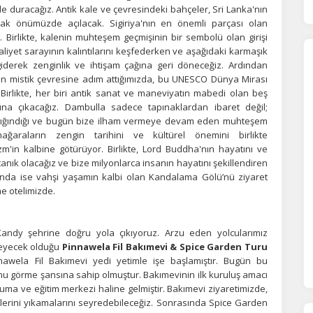
e duracağız. Antik kale ve çevresindeki bahçeler, Sri Lanka'nın
rak önümüzde açılacak. Sigiriya'nın en önemli parçası olan
. Birlikte, kalenin muhteşem geçmişinin bir sembolü olan girişi
liyet sarayının kalıntılarını keşfederken ve aşağıdaki karmaşık
derek zenginlik ve ihtişam çağına geri döneceğiz.
Ardından
ın mistik çevresine adım attığımızda, bu UNESCO Dünya Mirası
 Birlikte, her biri antik sanat ve maneviyatın mabedi olan beş
na çıkacağız. Dambulla sadece tapınaklardan ibaret değil;
n sığındığı ve bugün bize ilham vermeye devam eden muhteşem
ğaraların zengin tarihini ve kültürel önemini birlikte
m'in kalbine götürüyor. Birlikte, Lord Buddha'nın hayatını ve
anık olacağız ve bize milyonlarca insanın hayatını şekillendiren
ÇEREZ KULLANIM AYARLARINIZ
sında ise vahşi yaşamın kalbi olan Kandalama Gölü’nü ziyaret
e otelimizde.
erez tercihlerinizi
belirleyin
.
RANA – KANDY
ze daha kişiselleştirilmiş bir web deneyimi sunmak için bazı bilgileri tarayıcınızda
Kandy şehrine doğru yola çıkıyoruz. Arzu eden yolcularımız
polayabilir, bunları yurt içi ve yurt dışındaki hizmet sağlayıcılarla paylaşabiliriz. Bu
eyecek olduğu
Pinnawela Fil Bakımevi & Spice Garden Turu
in vermemeyi seçebilirsiniz ancak bu durumda sitemiz umduğumuz gibi çalışmaya
lir.
Daha fazla bilgi için
KVKK bilgilendirmemizi
,
çerez kullanım
ve
gizlilik koşullarını
Pinnawela Fil Bakımevi yedi yetimle işe başlamıştır. Bugün bu
celeyebilirsiniz.
nu görme şansına sahip olmuştur. Bakımevinin ilk kuruluş amacı
uma ve eğitim merkezi haline gelmiştir. Bakımevi ziyaretimizde,
ilerini yıkamalarını seyredebileceğiz. Sonrasında Spice Garden