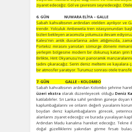
ziyaret edeceğiz. Göl ve çevresini seyredeceğiz. Ote
6. GÜN NUWARA 
Sabah kahvaltısının ardından otelden ayrılıyor ve G
trendir. Yolculuk Ambewela tren istasyonundan başl
bizleri bekleyen aracımızla yolumuza devam ediyoruz.
Kalesi'nin antik duvarlarına adım attığımızda, zama
Portekiz mirasını yansıtan sömürge dönemi mimarisiy
yerleşim bölgesine modern bir dokunuş katan şirin but
Birlikte, Hint Okyanusu'nun panoramik manzaralarını
tadını çıkaracağız. Serin deniz meltemi ve kayalara 
bir atmosfer yaratıyor. Turumuz sonrası otele transfe
7. GÜN GALLE – KOLOMBO
Sabah kahvaltısının ardından Kolombo şehrine harek
üzeri ekstra
olarak düzenleyecek olduğu
Deniz K
katılabilirler. Sri Lanka sahil şeridinin güneşe doyan 
kaplumbağalarını ve onların değerli yuvalarını koruma
boydan deniz kaplumbağalarını görecek, yeterince
alanlarını ziyaret edeceğiz ve burada yuvalayan kapl
Ardından Madu kanalına hareket edeceğiz. Tekne il
doğal güzelliklerini yakından görme fırsatı bu