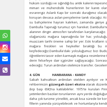
hüküm sürdüğü ve sığındığı bu antik kalenin tepesind
mimari ve mühendislik hünerlerinin bir kanıtı ola
esrarengiz Aslanlı Kapı bir sonraki durağımız olacak
koruyan devasa aslan pençelerine tanık olacağız. Kra
su bahçelerine hayran kalırken, zamanda geriye gi
Dambulla Tapınağı turumuz için hareket. Dambulla'n
alanının dingin atmosferi tarafından karşılanacağız.
olağanüstü mağara tapınağında bir hac yolculuğu
muazzam tarihi öneme sahip bir yer. Eski kralları
mağara freskleri ve heykeller bıraktığı bu ma
keşfedeceğiz.Dambulla'daki yolculuğumuz bizi Budiz
öğretilerini tasvir eden karmaşık mağara resimlerine t
derin felsefeye dair içgörüler sağlayacağız. Sonra
edeceğiz. Turun ardından otelimize transfer. Gecelem
Ç
4. GÜN HANBA
Si
Sabah kahvaltısın ardından otelden ayrılıyor ve 
de
rehberimizin
güzergah üzeri ekstra
olarak düzenl
iz
bi
(kişi başı 65€)’na katılabilirler. 1975'te kurulan 
in
yetimlerden bazıları torunlarının aynı yerde doğduğu
daha çok turizme yönelikti, ancak kısa sürede bir kor
fillerin yanında yürüyebilecek ve hortumlarıyla kend