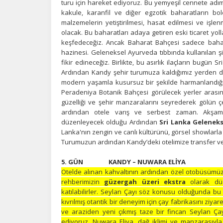
turu için hareket ediyoruz. Bu yemyeşil cennete adım a
Z
kakule, karanfil ve diğer egzotik baharatların bolc
Ot
malzemelerin yetiştirilmesi, hasat edilmesi ve işl
çe
olacak. Bu baharatları adaya getiren eski ticaret yoll
keşfedeceğiz. Ancak Baharat Bahçesi sadece baharat
hazinesi. Geleneksel Ayurveda tıbbında kullanılan şifalı
fikir edineceğiz. Birlikte, bu asırlık ilaçların bugün
İ
Ardından Kandy şehir turumuza kaldığımız yerden de
Zi
modern yaşamla kusursuz bir şekilde harmanlandığı 
sa
Peradeniya Botanik Bahçesi görülecek yerler arasınd
an
güzelliği ve şehir manzaralarını seyrederek gölün 
ardından otele varış ve serbest zaman. Akşam
düzenleyecek olduğu Ardından
Sri Lanka Gelenek
Lanka'nın zengin ve canlı kültürünü, görsel showlarla
P
Turumuzun ardından Kandy’deki otelimize transfer v
Si
Ka
5. GÜN KANDY 
al
Otelde alınan kahvaltının ardından özel otobüsümüz
rehberimizin
güzergah üzeri ekstra
olarak dü
katılabilirler. Seylan Çayı söz konusu olduğunda bu 
kıvrılmış otantik bir deneyim için çay fabrikasını ziyar
ve araziden yeni çıkmış taze bir fincan Seylan Çay
ediyoruz. Nuwara Eliya, dağ iklimi ve manzarasıyla