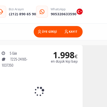
Bizi Arayın
WhatsApp
(212) 890 65 90
905320633590
ÜYE GİRİŞİ
KAYIT
1.998
5 Gün
€
T225-24165-
en düşük kişi başı
1037350