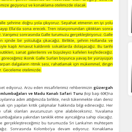
lemize geçiyoruz ve konaklama otelimizde olacak.
ELİYA – GALLE
alle şehrine doğru yola çıkıyoruz. Seyahat etmenin en iyi yolu
ayıp Ella'da sona erecek. Tren istasyonundan çıktıktan sonra
 Varışımız sonrasında Galle turumuzu gerçekleştiriyoruz. Galle
n içinde bir yolculuğa çıkacağız. Birlikte, şehrin Hollanda ve
le kaplı Arnavut kaldırımlı sokaklarda dolaşacağız. Bu tarihi
ikleri, sanat galerilerini ve büyüleyici kafeleri keşfedeceğiz.
 göreceğimiz ikonik Galle Surları boyunca yavaş bir yürüyüşün
çarpan dalgaların ritmik sesi, rahatlamak için mükemmel, dingin
r. Geceleme otelimizde.
et ediyoruz. Arzu eden misafirlerimiz rehberimizin
güzergah
amlumbağaları ve Madu Kanalı Safari Turu
(kişi başı 60€)’na
kıyılarına adım attığımızda birlikte, nesli tükenmekte olan deniz
k için yapılan kritik çalışmalar hakkında bilgi edineceğiz. Her
 ufak olanları avucunuzun içine alabileceksiniz. Yuvalama
umbağalara yakından tanıklık etme ayrıcalığına sahip olacağız.
e gerçekleştireceğimiz bu turumuzda Sri Lanka’nın muhteşem
lacağız. Sonrasında Kolombo’ya devam ediyoruz. Konaklama