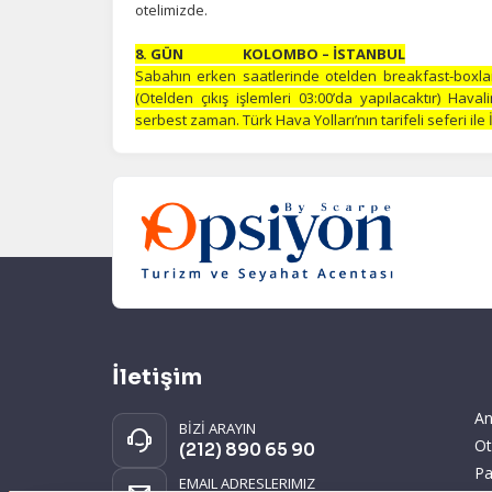
otelimizde.
8. GÜN KOLOMBO – İSTANBUL
Sabahın erken saatlerinde otelden breakfast-boxla
(Otelden çıkış işlemleri 03:00’da yapılacaktır) Hava
serbest zaman. Türk Hava Yolları’nın tarifeli seferi il
İletişim
An
BİZİ ARAYIN
Ot
(212) 890 65 90
Pa
EMAIL ADRESLERIMIZ