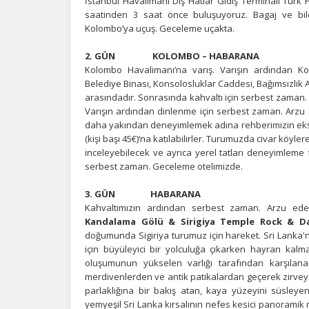
İstanbul Havalimanı Dış Hatlar Gidiş Terminali Türk H
saatinden 3 saat önce buluşuyoruz. Bagaj ve bilet 
Kolombo’ya uçuş. Geceleme uçakta.
2. GÜN KOLOM
Kolombo Havalimanı’na varış. Varışın ardından K
Belediye Binası, Konsolosluklar Caddesi, Bağımsızlık
arasındadır. Sonrasında kahvaltı için serbest zaman
Varışın ardından dinlenme için serbest zaman. Arzu 
daha yakından deneyimlemek adına rehberimizin eks
(kişi başı 45€)‘na katılabilirler. Turumuzda civar köy
inceleyebilecek ve ayrıca yerel tatları deneyimleme 
serbest zaman. Geceleme otelimizde.
3. GÜN H
Kahvaltımızın ardından serbest zaman. Arzu eden
Kandalama Gölü & Sirigiya Temple Rock & 
doğumunda Sigiriya turumuz için hareket. Sri Lanka'nı
için büyüleyici bir yolculuğa çıkarken hayran kalm
oluşumunun yükselen varlığı tarafından karşılanac
merdivenlerden ve antik patikalardan geçerek zirveye
parlaklığına bir bakış atan, kaya yüzeyini süsleye
yemyeşil Sri Lanka kırsalının nefes kesici panoramik ma