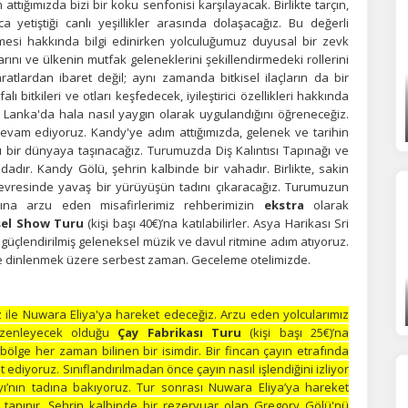
ttığımızda bizi bir koku senfonisi karşılayacak. Birlikte tarçın,
orunlu Çerezler
HER ZAMAN AKTIF
a yetiştiği canlı yeşillikler arasında dolaşacağız. Bu değerli
urum yönetimi, güvenlik ve temel site işlevleri için gereklidir. Bu
enmesi hakkında bilgi edinirken yolculuğumuz duyusal bir zevk
rezler olmadan site düzgün çalışmaz ve devre dışı bırakılamaz.
arını ve ülkenin mutfak geleneklerini şekillendirmedeki rollerini
lardan ibaret değil; aynı zamanda bitkisel ilaçların da bir
 bitkileri ve otları keşfedecek, iyileştirici özellikleri hakkında
 Sri Lanka'da hala nasıl yaygın olarak uygulandığını öğreneceğiz.
statistik Çerezleri
vam ediyoruz. Kandy'ye adım attığımızda, gelenek ve tarihin
yaretçilerin siteyi nasıl kullandığını anonim olarak ölçeriz. Hangi
bir dünyaya taşınacağız. Turumuzda Diş Kalıntısı Tapınağı ve
yfaların popüler olduğunu ve kullanıcıların nerede zorluk yaşadığını
adır. Kandy Gölü, şehrin kalbinde bir vahadır. Birlikte, sakin
lamamıza yardımcı olur.
çevresinde yavaş bir yürüyüşün tadını çıkaracağız. Turumuzun
ına arzu eden misafirlerimiz rehberimizin
ekstra
olarak
sel Show Turu
(kişi başı 40€)’na katılabilirler. Asya Harikası Sri
 güçlendirilmiş geleneksel müzik ve davul ritmine adım atıyoruz.
azarlama Çerezleri
e dinlenmek üzere serbest zaman. Geceleme otelimizde.
ze ve ilgi alanlarınıza uygun reklamlar göstermek için kullanılır.
patırsanız reklamları görmeye devam edersiniz, ancak daha az
– NUWARA ELİYA
akalı olabilirler.
 ile Nuwara Eliya'ya hareket edeceğiz. Arzu eden yolcularımız
zenleyecek olduğu
Çay Fabrikası Turu
(kişi başı 25€)’na
bölge her zaman bilinen bir isimdir. Bir fincan çayın etrafında
et ediyoruz. Sınıflandırılmadan önce çayın nasıl işlendiğini izliyor
ı’nın tadına bakıyoruz. Tur sonrası Nuwara Eliya’ya hareket
Tümünü Reddet
Tümünü Kabul Et
Tercihleri Kaydet
 tanınır. Şehrin kalbinde bir rezervuar olan Gregory Gölü'nü