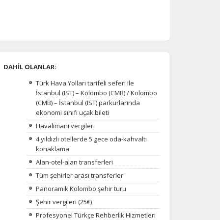
DAHİL OLANLAR:
Türk Hava Yolları tarifeli seferi ile
İstanbul (IST) – Kolombo (CMB) / Kolombo
(CMB) – İstanbul (IST) parkurlarında
ekonomi sınıfı uçak bileti
Havalimanı vergileri
4 yıldızlı otellerde 5 gece oda-kahvaltı
konaklama
Alan-otel-alan transferleri
Tüm şehirler arası transferler
Panoramik Kolombo şehir turu
Şehir vergileri (25€)
Profesyonel Türkçe Rehberlik Hizmetleri