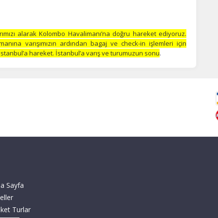
rımızı alarak Kolombo Havalimanı’na doğru hareket ediyoruz.
limanına
varışımızın ardından bagaj ve check-in işlemleri için
e İstanbul’a hareket. İstanbul’a varış ve turumuzun sonu
.
a Sayfa
eller
ket Turlar