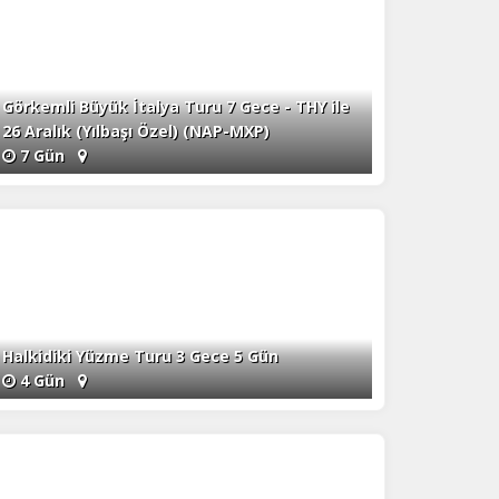
Görkemli Büyük İtalya Turu 7 Gece - THY ile
26 Aralık (Yılbaşı Özel) (NAP-MXP)
7 Gün
Halkidiki Yüzme Turu 3 Gece 5 Gün
4 Gün