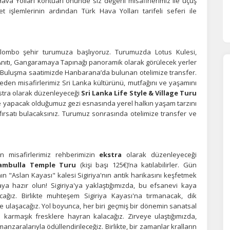
ava Yolları kontuarı önünde siz değerli misafirlerimiz ile uçuş
işlemlerinin ardından Türk Hava Yolları tarifeli seferi ile
BO – HABARANA
olombo şehir turumuza başlıyoruz. Turumuzda Lotus Kulesi,
 Anıtı, Gangaramaya Tapınağı panoramik olarak görülecek yerler
. Buluşma saatimizde Hanbarana’da bulunan otelimize transfer.
eden misafirlerimiz Sri Lanka kültürünü, mutfağını ve yaşamını
tra olarak düzenleyeceği
Sri Lanka Life Style & Village Turu
lere yapacak olduğumuz gezi esnasında yerel halkın yaşam tarzını
fırsatı bulacaksınız. Turumuz sonrasında otelimize transfer ve
ABARANA
 misafirlerimiz rehberimizin
ekstra
olarak düzenleyeceği
Dambulla Temple Turu
(kişi başı 125€)’na katılabilirler. Gün
n "Aslan Kayası" kalesi Sigiriya'nın antik harikasını keşfetmek
aya hazır olun! Sigiriya'ya yaklaştığımızda, bu efsanevi kaya
ağız. Birlikte muhteşem Sigiriya Kayası'na tırmanacak, dik
 ulaşacağız. Yol boyunca, her biri geçmiş bir dönemin sanatsal
n karmaşık fresklere hayran kalacağız. Zirveye ulaştığımızda,
nzaralarıyla ödüllendirileceğiz. Birlikte, bir zamanlar kralların