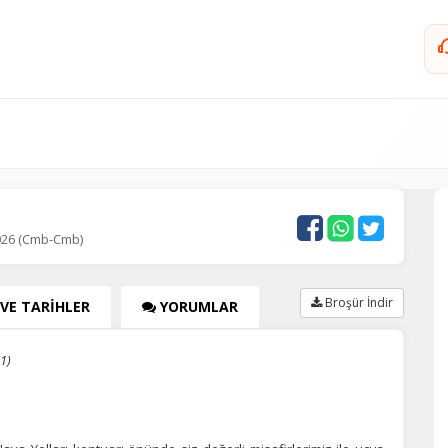
2026 (Cmb-Cmb)
Broşür İndir
 VE TARİHLER
YORUMLAR
1)
STANBUL