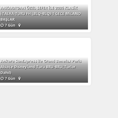
ANKARA'DAN ÖZEL SEFER İLE 2026 KLASİK
İTALYA TURU FH (BLQ-BLQ) 1 GECE MİLANO
BAŞLAR
7 Gün
Ankara SunExpress ile Grand Benelux Paris
Alsace Disneyland Turu BRU-BRU(Turlar
Dahil)
7 Gün