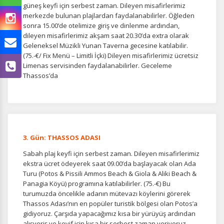
güneş keyfi için serbest zaman. Dileyen misafirlerimiz
merkezde bulunan plajlardan faydalanabilirler. Öğleden
sonra 15.00’de otelimize giriş ve dinlenme ardından,
dileyen misafirlerimiz akşam saat 20.30’da extra olarak
Geleneksel Müzikli Yunan Taverna gecesine katılabilir.
(75.-€/ Fix Menü – Limitli İçki) Dileyen misafirlerimiz ücretsiz
Limenas servisinden faydalanabilirler. Geceleme
Thassos’da
3. Gün: THASSOS ADASI
Sabah plaj keyfi için serbest zaman. Dileyen misafirlerimiz
ekstra ücret ödeyerek saat 09.00’da başlayacak olan Ada
Turu (Potos & Pissili Ammos Beach & Giola & Aliki Beach &
ÇEREZ KULLANIM AYARLARINIZ
Panagia Köyü) programına katılabilirler. (75.-€) Bu
Çerez tercihlerinizi
belirleyin
.
turumuzda öncelikle adanın mütevazı köylerini görerek
Thassos Adası’nın en popüler turistik bölgesi olan Potos’a
Daha fazla bilgi için
KVKK bilgilendirmemizi
,
çerez kullanım
ve
gidiyoruz. Çarşıda yapacağımız kısa bir yürüyüş ardından
gizlilik koşullarını
inceleyebilirsiniz.
alışveriş ve keyif için kısa bir serbest zaman veriyoruz.