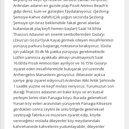
Ardından adanın en güzide plajı Pissili Ammos Beach’e
gidip deniz, kum ve güneşten faydalanıyoruz. (Şezlong-
Şemsiye-Kahve dahil!) (Çok yoğun sezonda Şezlong-
Zorunlu Çerezler
HER ZAMAN AKTIF
Şemsiye için biraz beklenebilir fakat genel alanlar
Oturum yönetimi, güvenlik ve temel site işlevleri için
kullanılarak plaj keyfi hemen başlar!) Saat 14.30’da
gereklidir. Bu çerezler olmadan site düzgün çalışmaz ve
Thassos Adasının en önemli sembollerinden Giola’yı
devre dışı bırakılamaz.
(Zeus’un Gözü/Oyuk Kaya) görmek isteyen misafirlerimizi
yürüyüş parkuru başlangıç noktasına bırakıyoruz. (Giola
için yaklaşık 30 dk.’lık patika yürüyüşü gerekmektedir.
Lütfen yanınıza ayakkabı almayı unutmayınız!) Saat
16.00’da Pissili Ammos’dan ayrılıyor ve 16.15’te Giola’yı
İstatistik Çerezleri
ziyaret eden misafirlerimizle buluşarak yol üzerinde
Archengelos Manastırını görüyoruz. (Manastır açıksa
Ziyaretçilerin siteyi nasıl kullandığını anonim olarak
içeriye girip ziyaret ediyoruz!) Ardından Aliki Antik Şehrinde
ölçeriz. Hangi sayfaların popüler olduğunu ve
1 saatlik yüzme ve keşif molası veriyoruz. Turumuzun son
kullanıcıların nerede zorluk yaşadığını anlamamıza
durağı Thassos adasının en bakir köyü ve en kutsal
yardımcı olur.
yerleşim birimi olan Panagia köyü. Burada geleneksel
Yunan köy evleri arasından yürüyerek Panagia Kilisesini
gördükten sonra zeytini ile ünlü bölgede geleneksel
zeytinyağı fabrika ve müzesini ziyaret edip, köyde
vereceğimiz molada dileyenler köy meydanındaki
Pazarlama Çerezleri
kahvehanede kahvelerini yudumlayabilir, dileyenler