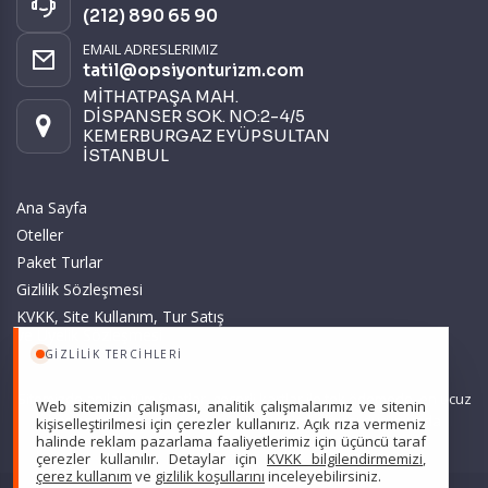
(212) 890 65 90
EMAIL ADRESLERIMIZ
tatil@opsiyonturizm.com
MİTHATPAŞA MAH.
DİSPANSER SOK. NO:2-4/5
KEMERBURGAZ EYÜPSULTAN
İSTANBUL
Ana Sayfa
Oteller
Paket Turlar
Gizlilik Sözleşmesi
KVKK, Site Kullanım, Tur Satış
ve Üyelik Sözleşmesi
GIZLILIK TERCIHLERI
Sitemizde anılan tüm fiyatlar, geçerli kartlar ile tek ödemede, en ucuz
Web sitemizin çalışması, analitik çalışmalarımız ve sitenin
başlangıç fiyatlardır ve yeterli kontenjan olması durumunda
kişiselleştirilmesi için çerezler kullanırız. Açık rıza vermeniz
halinde reklam pazarlama faaliyetlerimiz için üçüncü taraf
geçerlidir.
çerezler kullanılır. Detaylar için
KVKK bilgilendirmemizi
,
çerez kullanım
ve
gizlilik koşullarını
inceleyebilirsiniz.