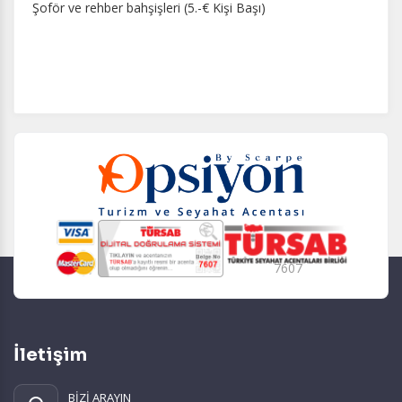
Şoför ve rehber bahşişleri (5.-€ Kişi Başı)
7607
İletişim
BİZİ ARAYIN