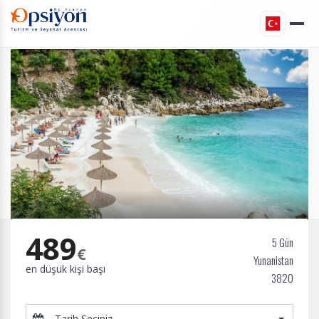
489
5 Gün
€
Yunanistan
en düşük kişi başı
3820
Tarih Seçiniz