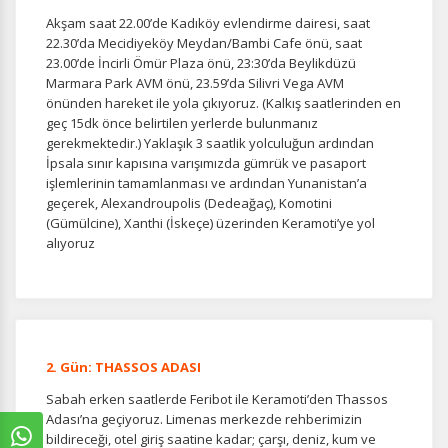
Akşam saat 22.00’de Kadıköy evlendirme dairesi, saat
22.30’da Mecidiyeköy Meydan/Bambi Cafe önü, saat
23.00’de İncirli Ömür Plaza önü, 23:30’da Beylikdüzü
Marmara Park AVM önü, 23.59’da Silivri Vega AVM
önünden hareket ile yola çıkıyoruz. (Kalkış saatlerinden en
geç 15dk önce belirtilen yerlerde bulunmanız
gerekmektedir.) Yaklaşık 3 saatlik yolculuğun ardından
İpsala sınır kapısına varışımızda gümrük ve pasaport
işlemlerinin tamamlanması ve ardından Yunanistan’a
geçerek, Alexandroupolis (Dedeağaç), Komotini
(Gümülcine), Xanthi (İskeçe) üzerinden Keramoti’ye yol
alıyoruz
2. Gün: THASSOS ADASI
Sabah erken saatlerde Feribot ile Keramoti’den Thassos
Adası’na geçiyoruz. Limenas merkezde rehberimizin
bildireceği, otel giriş saatine kadar; çarşı, deniz, kum ve