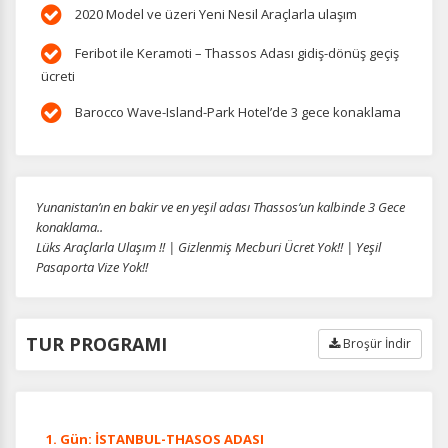
2020 Model ve üzeri Yeni Nesil Araçlarla ulaşım
Feribot ile Keramoti – Thassos Adası gidiş-dönüş geçiş
ücreti
Barocco Wave-Island-Park Hotel’de 3 gece konaklama
Yunanistan’ın en bakir ve en yeşil adası Thassos’un kalbinde 3 Gece
konaklama..
Lüks Araçlarla Ulaşım !! | Gizlenmiş Mecburi Ücret Yok!! | Yeşil
Pasaporta Vize Yok!!
TUR PROGRAMI
Broşür İndir
1. Gün: İSTANBUL-THASOS ADASI