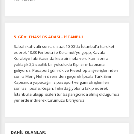
5. Gün: THASSOS ADASI – İSTANBUL
Sabah kahvaltı sonrası saat 10.00’da İstanbul’a hareket
ederek 10.30 Feribotu ile Keramoti’ye geçip, Kavala
Kurabiye fabrikasında kısa bir mola verdikten sonra
yaklaşık 2,5 saatlik bir yolculukla Kipi sınır kapısına
geliyoruz. Pasaport gümrük ve Freeshop alışverişlerinden
sonra Meriç Nehri üzerinden geçerek İpsala Türk Sınır
Kapısında yapacağımız pasaport ve gümrük işlemleri
sonrası İpsala, Keşan, Tekirdağ yolunu takip ederek
İstanbul’a ulaşıp, sizleri tur başlangıcında almış olduğumuz
yerlerde indirerek turumuzu bitiriyoruz
DAHİL OLANLAR: