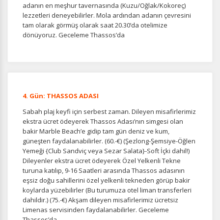
adanın en meşhur tavernasında (Kuzu/Oğlak/Kokoreç)
Size ve ilgi alanlarınıza uygun reklamlar göstermek için
lezzetleri deneyebilirler. Mola ardından adanın çevresini
kullanılır. Kapatırsanız reklamları görmeye devam
tam olarak görmüş olarak saat 20.30’da otelimize
edersiniz, ancak daha az alakalı olabilirler.
dönüyoruz. Geceleme Thassos’da
Tercihleri Kaydet
4. Gün: THASSOS ADASI
Sabah plaj keyfi için serbest zaman. Dileyen misafirlerimiz
ekstra ücret ödeyerek Thassos Adası’nın simgesi olan
bakir Marble Beach’e gidip tam gün deniz ve kum,
güneşten faydalanabilirler. (60.-€) (Şezlong-Şemsiye-Öğlen
Yemeği {Club Sandviç veya Sezar Salata}-Soft İçki dahil!)
Dileyenler ekstra ücret ödeyerek Özel Yelkenli Tekne
turuna katılıp, 9-16 Saatleri arasında Thassos adasının
eşsiz doğu sahillerini özel yelkenli tekneden görüp bakir
koylarda yüzebilirler (Bu turumuza otel liman transferleri
dahildir.) (75.-€) Akşam dileyen misafirlerimiz ücretsiz
Limenas servisinden faydalanabilirler. Geceleme
Thassos’da