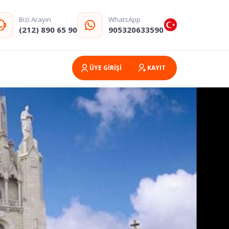
Bizi Arayın
WhatsApp
(212) 890 65 90
905320633590
ÜYE GİRİŞİ
KAYIT