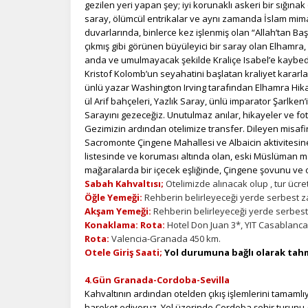
gezilen yeri yapan şey; iyi korunaklı askeri bir sığına
saray, ölümcül entrikalar ve aynı zamanda İslam mima
duvarlarında, binlerce kez işlenmiş olan “Allah’tan Baş
çıkmış gibi görünen büyüleyici bir saray olan Elhamr
anda ve umulmayacak şekilde Kraliçe Isabel’e kaybedilmi
Kristof Kolomb’un seyahatini başlatan kraliyet kararla
ünlü yazar Washington Irving tarafından Elhamra Hika
ül Arif bahçeleri, Yazlık Saray, ünlü imparator Şarlken’
Ç
Sarayını gezeceğiz. Unutulmaz anılar, hikayeler ve foto
Gezimizin ardından otelimize transfer. Dileyen misafi
Si
Sacromonte Çingene Mahallesi ve Albaicin aktivitesine 
de
listesinde ve koruması altında olan, eski Müslüman mah
iz
mağaralarda bir içecek eşliğinde, Çingene şovunu ve on
bi
Sabah Kahvaltısı;
Otelimizde alınacak olup , tur ücret
in
Öğle Yemeği:
Rehberin belirleyeceği yerde serbest z
Akşam Yemeği:
Rehberin belirleyeceği yerde serbest
Konaklama: Rota:
Hotel Don Juan 3*, YIT Casablanca
Rota:
Valencia-Granada 450 km.
Z
Otele Giriş Saati;
Yol durumuna bağlı olarak tahm
Ot
çe
4.Gün Granada-Cordoba-Sevilla
Kahvaltının ardından otelden çıkış işlemlerini tamamlıy
hareket ediyoruz. Yol üzerinde Cordoba şehir turunu 