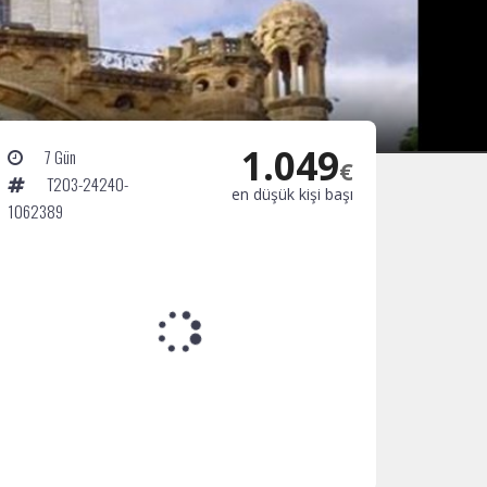
1.049
7 Gün
€
T203-24240-
en düşük kişi başı
1062389