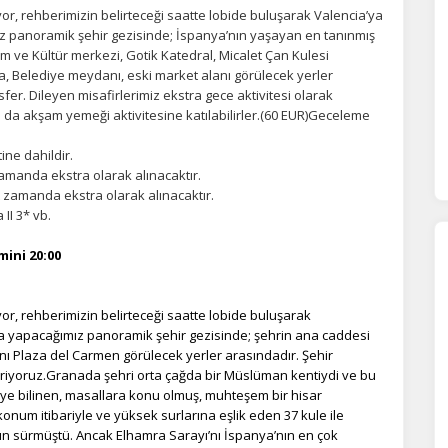
yor, rehberimizin belirteceği saatte lobide buluşarak Valencia’ya
z panoramik şehir gezisinde; İspanya’nın yaşayan en tanınmış
m ve Kültür merkezi, Gotik Katedral, Micalet Çan Kulesi
ena, Belediye meydanı, eski market alanı görülecek yerler
er. Dileyen misafirlerimiz ekstra gece aktivitesi olarak
da akşam yemeği aktivitesine katılabilirler.(60 EUR)Geceleme
ine dahildir.
amanda ekstra olarak alınacaktır.
 zamanda ekstra olarak alınacaktır.
I 3* vb.
ini 20:00
yor, rehberimizin belirteceği saatte lobide buluşarak
a yapacağımız panoramik şehir gezisinde; şehrin ana caddesi
ı Plaza del Carmen görülecek yerler arasındadır. Şehir
tiriyoruz.Granada şehri orta çağda bir Müslüman kentiydi ve bu
iye bilinen, masallara konu olmuş, muhteşem bir hisar
num itibariyle ve yüksek surlarına eşlik eden 37 kule ile
un sürmüştü. Ancak Elhamra Sarayı’nı İspanya’nın en çok