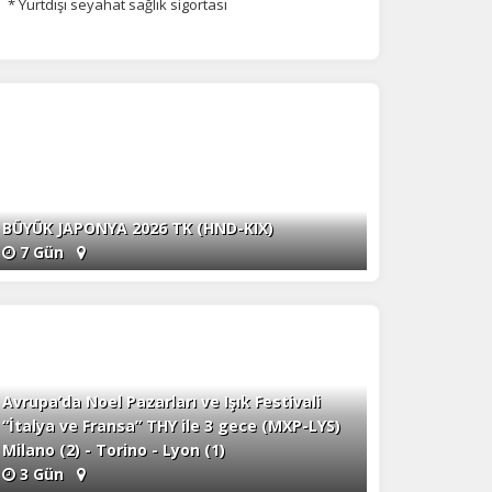
* Yurtdışı seyahat sağlık sigortası
BÜYÜK JAPONYA 2026 TK (HND-KIX)
na
7 Gün
Avrupa’da Noel Pazarları ve Işık Festivali
“İtalya ve Fransa” THY ile 3 gece (MXP-LYS)
Milano (2) - Torino - Lyon (1)
3 Gün