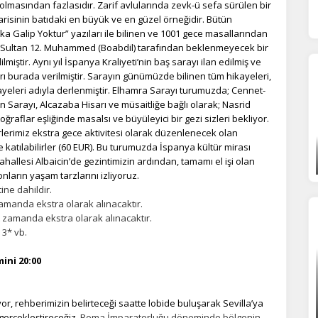
k olmasından fazlasıdır. Zarif avlularında zevk-ü sefa sürülen bir
risinin batıdaki en büyük ve en güzel örneğidir. Bütün
ka Galip Yoktur” yazıları ile bilinen ve 1001 gece masallarından
a, Sultan 12. Muhammed (Boabdil) tarafından beklenmeyecek bir
ştir. Aynı yıl İspanya Kraliyeti’nin baş sarayı ilan edilmiş ve
rı burada verilmiştir. Sarayın günümüzde bilinen tüm hikayeleri,
yeleri adıyla derlenmiştir. Elhamra Sarayı turumuzda; Cennet-
ÇEREZ KULLANIM AYARLARINIZ
in Sarayı, Alcazaba Hisarı ve müsaitliğe bağlı olarak; Nasrid
erez tercihlerinizi
belirleyin
.
ğraflar eşliğinde masalsı ve büyüleyici bir gezi sizleri bekliyor.
rlerimiz ekstra gece aktivitesi olarak düzenlenecek olan
ze daha kişiselleştirilmiş bir web deneyimi sunmak için bazı bilgileri tarayıcınızda
katılabilirler (60 EUR). Bu turumuzda İspanya kültür mirası
polayabilir, bunları yurt içi ve yurt dışındaki hizmet sağlayıcılarla paylaşabiliriz. Bu
allesi Albaicin’de gezintimizin ardından, tamamı el işi olan
in vermemeyi seçebilirsiniz ancak bu durumda sitemiz umduğumuz gibi çalışmaya
ların yaşam tarzlarını izliyoruz.
lir.
Daha fazla bilgi için
KVKK bilgilendirmemizi
,
çerez kullanım
ve
gizlilik koşullarını
ine dahildir.
celeyebilirsiniz.
amanda ekstra olarak alınacaktır.
 zamanda ekstra olarak alınacaktır.
 3* vb.
orunlu Çerezler
HER ZAMAN AKTIF
ini 20:00
urum yönetimi, güvenlik ve temel site işlevleri için gereklidir. Bu
rezler olmadan site düzgün çalışmaz ve devre dışı bırakılamaz.
or, rehberimizin belirteceği saatte lobide buluşarak Sevilla’ya
gerçekleştireceğiz.
Roma İmparatorluğu döneminde bölgenin