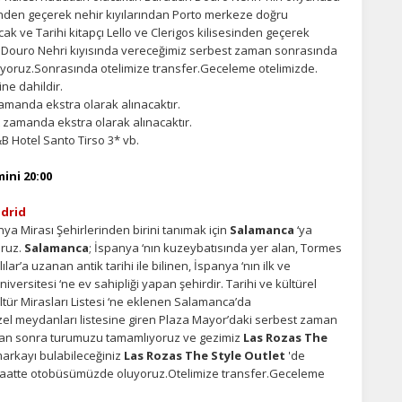
inden geçerek nehir kıyılarından Porto merkeze doğru
 ve Tarihi kitapçı Lello ve Clerigos kilisesinden geçerek
Douro Nehri kıyısında vereceğimiz serbest zaman sonrasında
iyoruz.Sonrasında otelimize transfer.Geceleme otelimizde.
ine dahildir.
amanda ekstra olarak alınacaktır.
 zamanda ekstra olarak alınacaktır.
 Hotel Santo Tirso 3* vb.
ini 20:00
adrid
a Mirası Şehirlerinden birini tanımak için
Salamanca
‘ya
oruz.
Salamanca
; İspanya ‘nın kuzeybatısında yer alan, Tormes
ar’a uzanan antik tarihi ile bilinen, İspanya ‘nın ilk ve
versitesi ‘ne ev sahipliği yapan şehirdir. Tarihi ve kültürel
ltür Mirasları Listesi ‘ne eklenen Salamanca’da
üzel meydanları listesine giren Plaza Mayor’daki serbest zaman
dıktan sonra turumuzu tamamlıyoruz ve gezimiz
Las Rozas The
 markayı bulabileceğiniz
Las Rozas The Style Outlet
'de
i saatte otobüsümüzde oluyoruz.Otelimize transfer.Geceleme