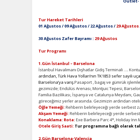
Outlet-
Tur Hareket Tarihleri
01 Ağustos / 09 Ağustos / 22 Ağustos /
29 Ağustos
30 Ağustos Zafer Bayramı :
29 Ağustos
Tur Programı
1.Gün İstanbul – Barselona
İstanbul Havalimanı Dışhatlar Gidiş Terminali …. Kon
ardından, Türk Hava Yolları’nın TK1853 sefer sayılı uç
Barselona’ya varış
.Pasaport , bagaj ve gümrük işlemle
gezimizde; Endülüs Arenası, Montjuic Tepesi, Barselo
Familia Bazilikası, İspanya ve Catalunya Meydanı, Gaud
göreceğimiz yerler arasında. Gezimizin ardından otel
Öğle Yemeği:
Rehberin belirleyeceği yerde serbest z
Akşam Yemeği:
Rehberin belirleyeceği yerde serbest
Konaklama: Rota:
Exe Barbera Parc 4*, Holiday Inn M
Otele Giriş Saati
:
Tur programına
bağlı olarak t
2.Gün Barselona-Valencia