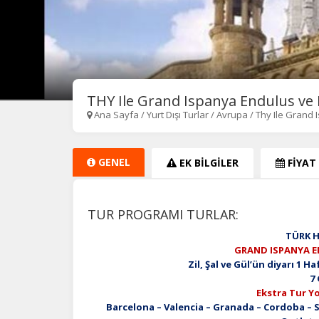
THY Ile Grand Ispanya Endulus ve
Ana Sayfa
/
Yurt Dışı Turlar
/
Avrupa
/
Thy Ile Grand
GENEL
EK BİLGİLER
FİYAT
TUR PROGRAMI TURLAR:
TÜRK H
GRAND ISPANYA E
Zil, Şal ve Gül’ün diyarı 1 
7
Ekstra Tur Yo
Barcelona – Valencia – Granada – Cordoba – S