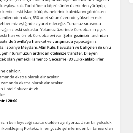
statistik Çerezleri
hri karşılayacak. Tarihi Roma köprüsünün üzerinden yürüyüp,
k kentin, eski İslam kütüphanelerinin kalıntılarını gördükten
yaretçilerin siteyi nasıl kullandığını anonim olarak ölçeriz. Hangi
camilerinden olan, 850 adet sütun üzerinde yükselen eski
yfaların popüler olduğunu ve kullanıcıların nerede zorluk yaşadığını
ehberimiz eşliğinde ziyaret edeceğiz. Turumuz sırasında
lamamıza yardımcı olur.
durağımız eski sokaklar. Yolumuz üzerinde Cordoba’nın çiçek
n eski han ve örnek Cordoba evi var.
Şehir gezimizin ardından
atinde Sevilla’ya hareket ve varışımızda yapacağımız
azarlama Çerezleri
; İspanya Meydanı, Altın Kule, havuzları ve bahçeleri ile ünlü
 Şehir turumuzun ardından otelimize transfer. Dileyen
ze ve ilgi alanlarınıza uygun reklamlar göstermek için kullanılır.
cek olan yemekli Flamenco Gecesi’ne (80 EUR) katılabilirler.
patırsanız reklamları görmeye devam edersiniz, ancak daha az
akalı olabilirler.
ine dahildir.
amanda ekstra olarak alınacaktır.
 zamanda ekstra olarak alınacaktır.
an Hotel Solucar 4* vb.
 km
Tümünü Reddet
Tümünü Kabul Et
Tercihleri Kaydet
ini 20:00
zin belirleyeceği saatte otelden ayrılıyoruz. Uzun bir yolculuk
e ikonikleşmiş Portekiz ‘in en gözde şehirlerinden bir tanesi olan