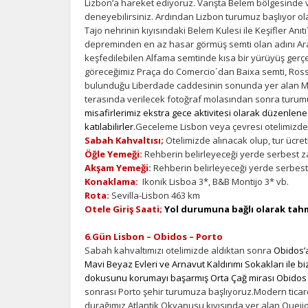
Lizbon’a hareket ediyoruz. Varışta Belem bölgesinde
deneyebilirsiniz. Ardından Lizbon turumuz başlıyor ola
Tajo nehrinin kıyısındaki Belem Kulesi ile Keşifler Anı
depreminden en az hasar görmüş semti olan adını A
keşfedilebilen Alfama semtinde kısa bir yürüyüş gerç
göreceğimiz Praça do Comercio´dan Baixa semti, Ross
bulunduğu Liberdade caddesinin sonunda yer alan M
terasında verilecek fotoğraf molasından sonra turum
misafirlerimiz ekstra gece aktivitesi olarak düzenlen
katılabilirler.
Geceleme Lisbon veya çevresi otelimizde
Sabah Kahvaltısı;
Otelimizde alınacak olup, tur ücret
Öğle Yemeği:
Rehberin belirleyeceği yerde serbest z
Akşam Yemeği:
Rehberin belirleyeceği yerde serbest
Konaklama:
Ikonik Lisboa 3*, B&B Montijo 3* vb.
Rota:
Sevilla-Lisbon 463 km
Otele Giriş Saati;
Yol durumuna bağlı olarak tahm
6.Gün Lisbon – Obidos – Porto
Sabah kahvaltımızı otelimizde aldıktan sonra
Obidos’a
Mavi Beyaz Evleri ve Arnavut Kaldırımı Sokakları ile biz
dokusunu korumayı başarmış Orta Çağ mirası Obidos 
sonrası Porto şehir turumuza başlıyoruz.Modern ticare
durağımız Atlantik Okyanusu kıyısında yer alan Queijo