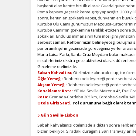
İ
başkenti olan kentte bizi ilk olarak Guadalquivir ne
Roma kapısını geçerek kente giriş yapacağız. 2000 yıllı
Zi
sonra, kentin en görkemli yapısı, dünyanın en büyük 
sa
Kurtuba Ulu Camii günümüzün Mezquita-Catedral’ini r
an
Kurtuba Camii’nin görkemine tanıklık ettikten sonra 
sokakları, Endülüs mimarisinin tüm inceliğini yansıta
serbest zaman. Rehberimizin belirleyeceği buluşma sa
P
panoramik şehir gezimizde göreceğimiz yerler arasında
Maria Luisa Parkı, Santa Cruz Meydanı bulunmaktadır.
Si
misafirlerimiz ekstra gece aktivitesi olarak düzenlene
Ka
Geceleme otelimizde.
al
Sabah Kahvaltısı;
Otelimizde alınacak olup, tur ücret
Öğle Yemeği:
Rehberin belirleyeceği yerde serbest z
Akşam Yemeği:
Rehberin belirleyeceği yerde serbest
Konaklama: Rota:
YIT Via Sevilla Mairena 4*, Exe Gr
Rota:
Granada-Cordoba 205 km, Cordoba-Sevilla 145
Otele Giriş Saati;
Yol durumuna bağlı olarak tahm
5.Gün Sevilla-Lisbon
Sabah kahvaltımızı otelimizde aldıktan sonra rehberimi
bizleri bekliyor. Sıradaki durağımız Sarı Tramvayları il