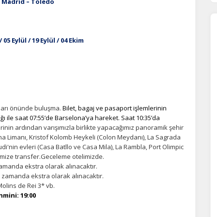
 Madrid – Toledo
/ 05 Eylül / 19 Eylül / 04 Ekim
tuarı önünde buluşma.
Bilet, bagaj ve pasaport işlemlerinin
ağı ile saat 07:55’de Barselona’ya hareket. Saat 10:35’da
rinin ardından varışımızla birlikte yapacağımız panoramik şehir
na Limanı, Kristof Kolomb Heykeli (Colon Meydanı), La Sagrada
i'nin evleri (Casa Batllo ve Casa Mila), La Rambla, Port Olimpic
imize transfer.Geceleme otelimizde.
amanda ekstra olarak alınacaktır.
 zamanda ekstra olarak alınacaktır.
olins de Rei 3* vb.
ahmini
: 19:00