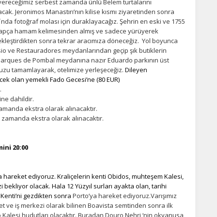
 vereceğimiz serbest zamanda ünlü Belem turtalarını
cak. Jeronimos Manastırı’nın kilise kısmı ziyaretinden sonra
tı´nda fotoğraf molası için duraklayacağız. Şehrin en eski ve 1755
rapça hamam kelimesinden almış ve sadece yürüyerek
ekleştirdikten sonra tekrar aracımıza döneceğiz. Yol boyunca
io ve Restauradores meydanlarından geçip şık butiklerin
arques de Pombal meydanına nazır Eduardo parkının üst
uzu tamamlayarak, otelimize yerleşeceğiz.
Dileyen
ecek olan yemekli Fado Gecesi’ne (80 EUR)
.
ine dahildir.
amanda ekstra olarak alınacaktır.
 zamanda ekstra olarak alınacaktır.
ini 20:00
 hareket ediyoruz. Kraliçelerin kenti Obidos, muhteşem Kalesi,
i bekliyor olacak. Hala 12 Yüzyıl surları ayakta olan, tarihi
Kenti’ni gezdikten sonra
Porto’ya hareket ediyoruz.Varışımız
t ve iş merkezi olarak bilinen Boavista semtinden sonra ilk
 Kalesi hudutları olacaktır. Buradan Douro Nehri ‘nin okyanusa