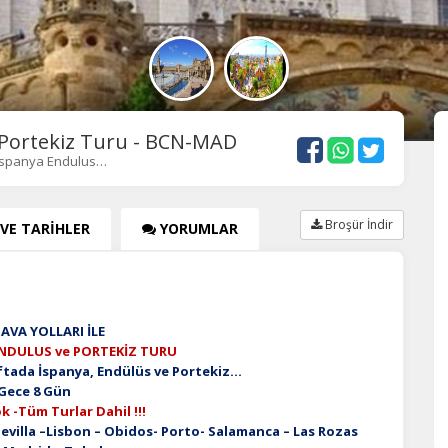
 Portekiz Turu - BCN-MAD
 Ispanya Endulus…
Broşür İndir
 VE TARİHLER
YORUMLAR
AVA YOLLARI İLE
NDULUS ve PORTEKİZ TURU
Haftada İspanya, Endülüs ve Portekiz…
 Gece 8 Gün
k -Tüm Turlar Dahil !!!
evilla –Lisbon – Obidos- Porto- Salamanca – Las Rozas