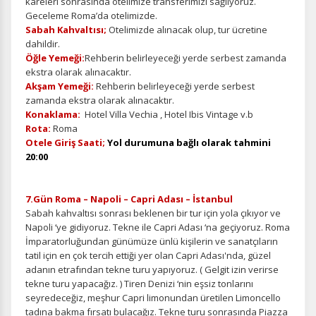
kareleri sonrasında otelimize transferimizi sağlıyoruz.
Geceleme Roma’da otelimizde.
Sabah Kahvaltısı;
Otelimizde alınacak olup, tur ücretine
dahildir.
Öğle Yemeği:
Rehberin belirleyeceği yerde serbest zamanda
ekstra olarak alınacaktır.
Akşam Yemeği:
Rehberin belirleyeceği yerde serbest
zamanda ekstra olarak alınacaktır.
Konaklama:
Hotel Villa Vechia , Hotel Ibis Vintage v.b
Rota:
Roma
Otele Giriş Saati;
Yol durumuna bağlı olarak tahmini
20:00
7.Gün Roma – Napoli – Capri Adası – İstanbul
Sabah kahvaltısı sonrası beklenen bir tur için yola çıkıyor ve
Napoli ‘ye gidiyoruz. Tekne ile Capri Adası ‘na geçiyoruz. Roma
İmparatorluğundan günümüze ünlü kişilerin ve sanatçıların
tatil için en çok tercih ettiği yer olan Capri Adası'nda, güzel
adanın etrafından tekne turu yapıyoruz. ( Gelgit izin verirse
tekne turu yapacağız. ) Tiren Denizi ‘nin eşsiz tonlarını
seyredeceğiz, meşhur Capri limonundan üretilen Limoncello
tadına bakma fırsatı bulacağız. Tekne turu sonrasında Piazza