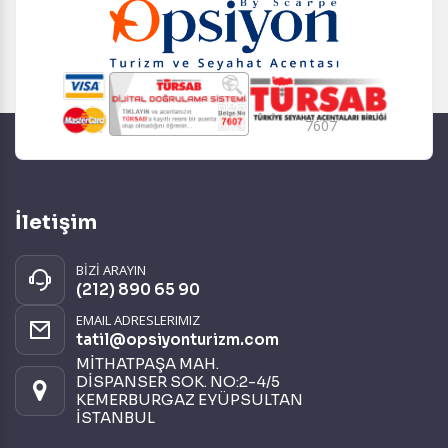
7607
İletişim
BİZİ ARAYIN
(212) 890 65 90
EMAIL ADRESLERIMIZ
tatil@opsiyonturizm.com
MİTHATPAŞA MAH.
DİSPANSER SOK. NO:2-4/5
KEMERBURGAZ EYÜPSULTAN
İSTANBUL