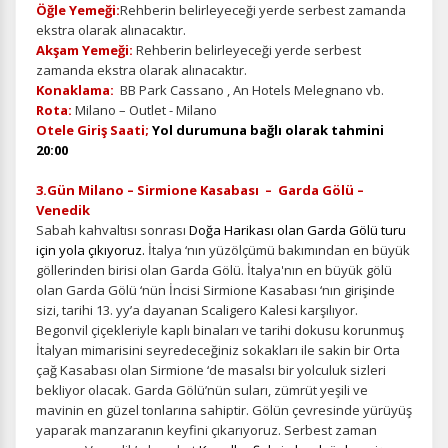
Öğle Yemeği:
Rehberin belirleyeceği yerde serbest zamanda
ekstra olarak alınacaktır.
Akşam Yemeği:
Rehberin belirleyeceği yerde serbest
zamanda ekstra olarak alınacaktır.
Konaklama:
BB Park Cassano , An Hotels Melegnano vb.
Rota:
Milano – Outlet - Milano
Otele Giriş Saati;
Yol durumuna bağlı olarak tahmini
20:00
3.Gün Milano – Sirmione Kasabası – Garda Gölü –
Venedik
Sabah kahvaltısı sonrası
Doğa Harikası olan Garda Gölü turu
için yola çıkıyoruz.
İtalya ‘nın yüzölçümü bakımından en büyük
göllerinden birisi olan Garda Gölü. İtalya'nın en büyük gölü
olan Garda Gölü ‘nün İncisi Sirmione Kasabası ‘nın girişinde
sizi, tarihi 13. yy’a dayanan Scaligero Kalesi karşılıyor.
Begonvil çiçekleriyle kaplı binaları ve tarihi dokusu korunmuş
İtalyan mimarisini seyredeceğiniz sokakları ile sakin bir Orta
çağ Kasabası olan Sirmione ‘de masalsı bir yolculuk sizleri
bekliyor olacak. Garda Gölü’nün suları, zümrüt yeşili ve
mavinin en güzel tonlarına sahiptir. Gölün çevresinde yürüyüş
yaparak manzaranın keyfini çıkarıyoruz. Serbest zaman