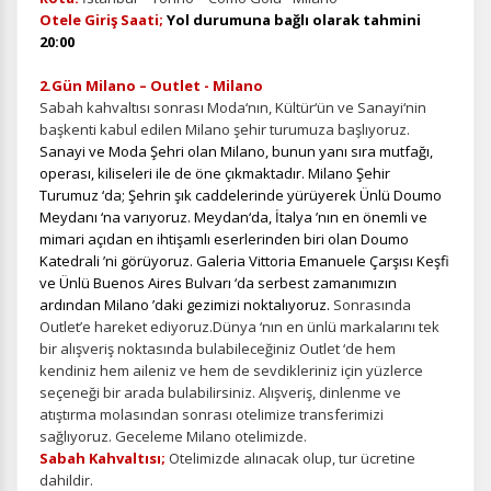
Otele Giriş Saati;
Yol durumuna bağlı olarak tahmini
20:00
2.Gün Milano – Outlet - Milano
Sabah kahvaltısı sonrası Moda‘nın, Kültür‘ün ve Sanayi‘nin
başkenti kabul edilen Milano şehir turumuza başlıyoruz.
Sanayi ve Moda Şehri olan Milano, bunun yanı sıra mutfağı,
operası, kiliseleri ile de öne çıkmaktadır. Milano Şehir
Turumuz ‘da; Şehrin şık caddelerinde yürüyerek Ünlü Doumo
Meydanı ‘na varıyoruz. Meydan‘da, İtalya ’nın en önemli ve
mimari açıdan en ihtişamlı eserlerinden biri olan Doumo
Katedrali ’ni görüyoruz. Galeria Vittoria Emanuele Çarşısı Keşfi
ve Ünlü Buenos Aires Bulvarı ‘da serbest zamanımızın
ardından Milano ’daki gezimizi noktalıyoruz.
Sonrasında
Outlet’e hareket ediyoruz.Dünya ‘nın en ünlü markalarını tek
bir alışveriş noktasında bulabileceğiniz Outlet ‘de hem
kendiniz hem aileniz ve hem de sevdikleriniz için yüzlerce
seçeneği bir arada bulabilirsiniz. Alışveriş, dinlenme ve
atıştırma molasından sonrası otelimize transferimizi
sağlıyoruz. Geceleme Milano otelimizde.
Sabah Kahvaltısı;
Otelimizde alınacak olup, tur ücretine
dahildir.