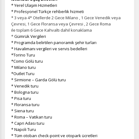
* Yerel Ulaşım Hizmetleri
* Profesyonel Türkçe rehberlik hizmeti
* 3 veya 4* Otellerde 2 Gece Milano , 1 Gece Venedik veya
Çevresi, 1 Gece Floransa veya Çevresi , 2 Gece Roma
ile toplam 6 Gece Kahvaltı dahil konaklama
*
Gümrük Vergileri
* Programda belirtilen panoramik şehir turları
* Havalimanı vergileri ve servis bedelleri
*Torino Turu
*Como Gölü turu
* Milano turu
*Outlet Turu
* Sirmione – Garda Gölü turu
* Venedik turu
* Bologna turu
* Pisa turu
* Floransa turu
* Siena turu
* Roma – Vatikan turu
* Capri Adası turu
* Napoli Turu
* Tüm otoban check-point ve otopark ücretleri