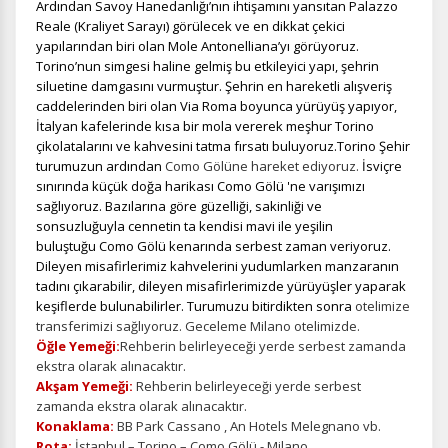
Ardından Savoy Hanedanlığı’nın ihtişamını yansıtan Palazzo
Reale (Kraliyet Sarayı) görülecek ve
en dikkat çekici
yapılarından biri olan Mole Antonelliana’yı görüyoruz.
Torino’nun simgesi haline gelmiş bu etkileyici yapı, şehrin
siluetine damgasını vurmuştur.
Şehrin en hareketli alışveriş
caddelerinden biri olan Via Roma boyunca yürüyüş yapıyor,
İtalyan kafelerinde kısa bir mola vererek meşhur Torino
çikolatalarını ve kahvesini tatma fırsatı buluyoruz.Torino Şehir
turumuzun ardından
Como Gölüne hareket ediyoruz.
İsviçre
sınırında küçük doğa harikası
Como Gölü 'ne varışımızı
sağlıyoruz. Bazılarına göre güzelliği, sakinliği ve
sonsuzluğuyla cennetin ta kendisi mavi ile yeşilin
buluştuğu Como Gölü kenarında serbest zaman veriyoruz.
Dileyen misafirlerimiz kahvelerini yudumlarken manzaranın
tadını çıkarabilir, dileyen misafirlerimizde yürüyüşler yaparak
keşiflerde bulunabilirler. Turumuzu bitirdikten sonra
otelimize
transferimizi sağlıyoruz. Geceleme Milano otelimizde.
Öğle Yemeği:
Rehberin belirleyeceği yerde serbest zamanda
ekstra olarak alınacaktır.
Akşam Yemeği:
Rehberin belirleyeceği yerde serbest
zamanda ekstra olarak alınacaktır.
Konaklama:
BB Park Cassano , An Hotels Melegnano vb.
Rota:
İstanbul – Torino – Como Gölü - Milano