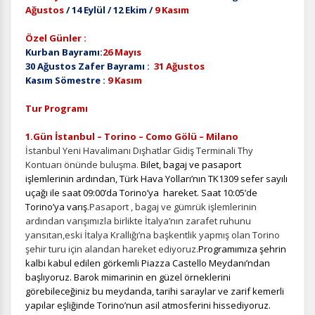
Ağustos
/ 14 Eylül / 12 Ekim /
9 Kasım
Özel Günler :
Kurban Bayramı:
26 Mayıs
30 Ağustos Zafer Bayramı :
31 Ağustos
Kasım Sömestre :
9 Kasım
Tur Programı
1.Gün İstanbul – Torino – Como Gölü – Milano
İstanbul Yeni Havalimanı Dışhatlar Gidiş Terminali Thy
Kontuarı önünde buluşma.
Bilet, bagaj ve pasaport
işlemlerinin ardından, Türk Hava Yolları’nın TK1309 sefer sayılı
uçağı ile saat 09:00’da Torino’ya hareket. Saat 10:05’de
Torino’ya varış
.Pasaport , bagaj ve gümrük işlemlerinin
ardından varışımızla birlikte İtalya’nın zarafet ruhunu
yansıtan,eski İtalya Krallığı’na başkentlik yapmış olan Torino
şehir turu için alandan hareket ediyoruz.
Programımıza
şehrin
kalbi kabul edilen görkemli Piazza Castello Meydanı’ndan
başlıyoruz. Barok mimarinin en güzel örneklerini
görebileceğiniz bu meydanda, tarihi saraylar ve zarif kemerli
yapılar eşliğinde Torino’nun asil atmosferini hissediyoruz.