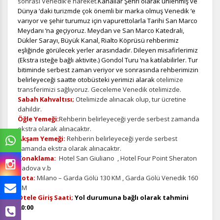
sonrası Venedik’e hareket.
Kanallar Şehri olarak ünlenmiş ve
Dünya ‘daki turizmde çok önemli bir marka olmuş Venedik ‘e
varıyor ve şehir turumuz için vapurettolarla Tarihi San Marco
Meydanı ‘na geçiyoruz. Meydan ve San Marco Katedrali,
Dükler Sarayı, Büyük Kanal, Rialto Köprüsü rehberimiz
eşliğinde görülecek yerler arasındadır. Dileyen misafirlerimiz
(Ekstra isteğe bağlı aktivite.) Gondol Turu ‘na katılabilirler. Tur
bitiminde serbest zaman veriyor ve sonrasında rehberimizin
belirleyeceği saatte otobüsteki yerimizi alarak
otelimize
transferimizi sağlıyoruz. Geceleme Venedik otelimizde.
Sabah Kahvaltısı;
Otelimizde alınacak olup, tur ücretine
dahildir.
Öğle Yemeği:
Rehberin belirleyeceği yerde serbest zamanda
ekstra olarak alınacaktır.
Akşam Yemeği:
Rehberin belirleyeceği yerde serbest
zamanda ekstra olarak alınacaktır.
Konaklama:
Hotel San Giuliano , Hotel Four Point Sheraton
Padova v.b
Rota:
Milano – Garda Gölü 130 KM , Garda Gölü Venedik 160
KM
Otele Giriş Saati;
Yol durumuna bağlı olarak tahmini
20:00