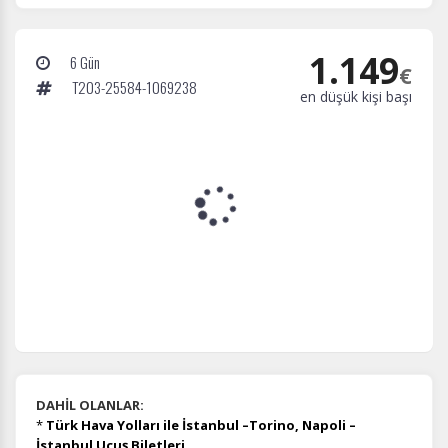
1.149
6 Gün
€
T203-25584-1069238
en düşük kişi başı
DAHİL OLANLAR:
*
Türk Hava Yolları ile İstanbul –Torino, Napoli –
İstanbul Uçuş Biletleri