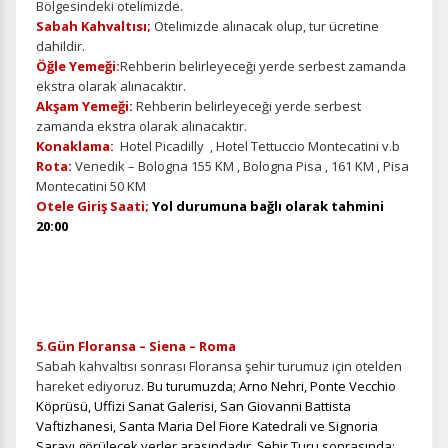
Bölgesindeki otelimizde.
Sabah Kahvaltısı;
Otelimizde alınacak olup, tur ücretine
dahildir.
Öğle Yemeği:
Rehberin belirleyeceği yerde serbest zamanda
ekstra olarak alınacaktır.
Akşam Yemeği:
Rehberin belirleyeceği yerde serbest
zamanda ekstra olarak alınacaktır.
Konaklama:
Hotel Picadilly , Hotel Tettuccio Montecatini v.b
Rota:
Venedik – Bologna 155 KM , Bologna Pisa , 161 KM , Pisa
Montecatini 50 KM
Otele Giriş Saati;
Yol durumuna bağlı olarak tahmini
20:00
ÇEREZ KULLANIM AYARLARINIZ
Çerez tercihlerinizi
belirleyin
.
Daha fazla bilgi için
KVKK bilgilendirmemizi
,
çerez kullanım
ve
5.Gün Floransa – Siena – Roma
gizlilik koşullarını
inceleyebilirsiniz.
Sabah kahvaltısı sonrası Floransa şehir turumuz için otelden
hareket ediyoruz.
Bu turumuzda; Arno Nehri, Ponte Vecchio
Köprüsü, Uffizi Sanat Galerisi, San Giovanni Battista
Zorunlu Çerezler
HER ZAMAN AKTIF
Vaftizhanesi, Santa Maria Del Fiore Katedrali ve Signoria
Sarayı görülecek yerler arasındadır. Şehir Turu sonrasında;