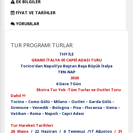
EK BİLGİLER
FİYAT VE TARİHLER
YORUMLAR
TUR PROGRAMI TURLAR:
THY İLE
GRAND İTALYA VE CAPRİ ADASI TURU
Torino’dan Napoli’ye Baştan Başa Büyük İtalya
TRN-NAP
2026
6 Gece 7 Gün
Ekstra Tur Yok -Tüm Turlar ve Outlet Turu
Dahil !!!
Torino – Como Gölü – Milano – Outlet – Garda Gölü –
Sirmione – Venedik – Bologna – Pisa – Floransa – Siena –
Vatikan – Roma – Napoli – Capri Adası
Tur Hareket Tarihleri
26 Mayıs
/ 22 Haziran / 6 Temmuz /17 Ağustos
/ 31