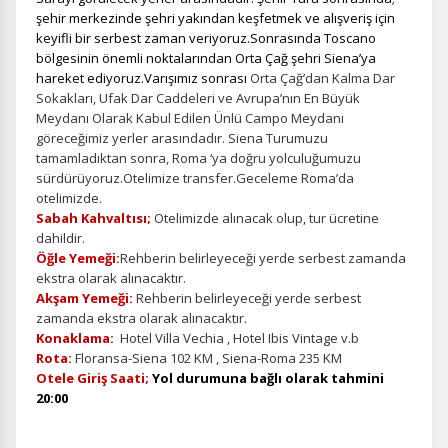
Oturum yönetimi, güvenlik ve temel site işlevleri için
şehir merkezinde şehri yakından keşfetmek ve alışveriş için
gereklidir. Bu çerezler olmadan site düzgün çalışmaz ve
keyifli bir serbest zaman veriyoruz.Sonrasında Toscano
devre dışı bırakılamaz.
bölgesinin önemli noktalarından Orta Çağ şehri Siena’ya
hareket ediyoruz.Varışımız sonrası
Orta Çağ’dan Kalma Dar
Sokakları, Ufak Dar Caddeleri ve Avrupa’nın En Büyük
Meydanı Olarak Kabul Edilen Ünlü Campo Meydanı
göreceğimiz yerler arasındadır. Siena Turumuzu
İstatistik Çerezleri
tamamladıktan sonra, Roma ‘ya doğru yolculuğumuzu
sürdürüyoruz.Otelimize transfer.Geceleme Roma’da
Ziyaretçilerin siteyi nasıl kullandığını anonim olarak
ölçeriz. Hangi sayfaların popüler olduğunu ve
otelimizde.
kullanıcıların nerede zorluk yaşadığını anlamamıza
Sabah Kahvaltısı;
Otelimizde alınacak olup, tur ücretine
yardımcı olur.
dahildir.
Öğle Yemeği:
Rehberin belirleyeceği yerde serbest zamanda
ekstra olarak alınacaktır.
Akşam Yemeği:
Rehberin belirleyeceği yerde serbest
zamanda ekstra olarak alınacaktır.
Konaklama:
Hotel Villa Vechia , Hotel Ibis Vintage v.b
Pazarlama Çerezleri
Rota:
Floransa-Siena 102 KM , Siena-Roma 235 KM
Size ve ilgi alanlarınıza uygun reklamlar göstermek için
Otele Giriş Saati;
Yol durumuna bağlı olarak tahmini
kullanılır. Kapatırsanız reklamları görmeye devam
20:00
edersiniz, ancak daha az alakalı olabilirler.