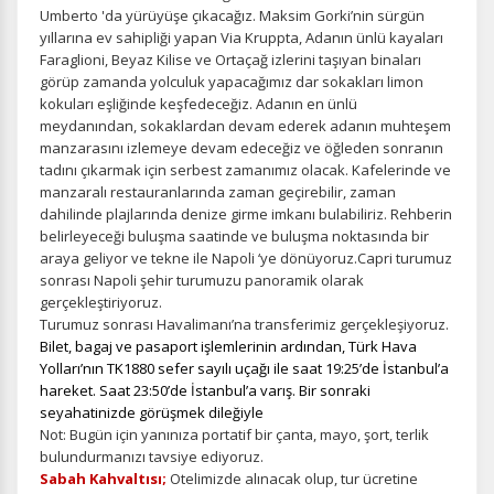
Umberto 'da yürüyüşe çıkacağız. Maksim Gorki’nin sürgün
yıllarına ev sahipliği yapan Via Kruppta, Adanın ünlü kayaları
Faraglioni, Beyaz Kilise ve Ortaçağ izlerini taşıyan binaları
görüp zamanda yolculuk yapacağımız dar sokakları limon
kokuları eşliğinde keşfedeceğiz. Adanın en ünlü
meydanından, sokaklardan devam ederek adanın muhteşem
manzarasını izlemeye devam edeceğiz ve öğleden sonranın
tadını çıkarmak için serbest zamanımız olacak. Kafelerinde ve
manzaralı restauranlarında zaman geçirebilir, zaman
dahilinde plajlarında denize girme imkanı bulabiliriz. Rehberin
belirleyeceği buluşma saatinde ve buluşma noktasında bir
araya geliyor ve tekne ile Napoli ‘ye dönüyoruz.Capri turumuz
sonrası Napoli şehir turumuzu panoramik olarak
gerçekleştiriyoruz.
Turumuz sonrası Havalimanı’na transferimiz gerçekleşiyoruz.
Bilet, bagaj ve pasaport işlemlerinin ardından, Türk Hava
Yolları’nın TK1880 sefer sayılı uçağı ile saat 19:25’de İstanbul’a
hareket. Saat 23:50’de İstanbul’a varış. Bir sonraki
seyahatinizde görüşmek dileğiyle
Not: Bugün için yanınıza portatif bir çanta, mayo, şort, terlik
bulundurmanızı tavsiye ediyoruz.
Sabah Kahvaltısı;
Otelimizde alınacak olup, tur ücretine