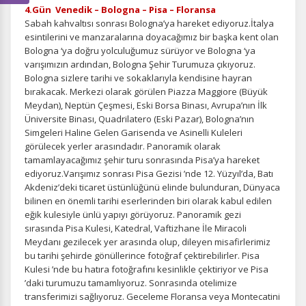
4.Gün Venedik – Bologna – Pisa – Floransa
Sabah kahvaltısı sonrası Bologna’ya hareket ediyoruz.İtalya
esintilerini ve manzaralarına doyacağımız bir başka kent olan
Bologna ‘ya doğru yolculuğumuz sürüyor ve Bologna ‘ya
varışımızın ardından, Bologna Şehir Turumuza çıkıyoruz.
Bologna sizlere tarihi ve sokaklarıyla kendisine hayran
bırakacak. Merkezi olarak görülen Piazza Maggiore (Büyük
Meydan), Neptün Çeşmesi, Eski Borsa Binası, Avrupa’nın İlk
Üniversite Binası, Quadrilatero (Eski Pazar), Bologna’nın
Simgeleri Haline Gelen Garisenda ve Asinelli Kuleleri
görülecek yerler arasındadır. Panoramik olarak
tamamlayacağımız şehir turu sonrasında Pisa’ya hareket
ediyoruz.Varışımız sonrası Pisa Gezisi ’nde 12. Yüzyıl’da, Batı
Akdeniz’deki ticaret üstünlüğünü elinde bulunduran, Dünyaca
bilinen en önemli tarihi eserlerinden biri olarak kabul edilen
eğik kulesiyle ünlü yapıyı görüyoruz. Panoramik gezi
sırasında Pisa Kulesi, Katedral, Vaftizhane İle Miracoli
Meydanı gezilecek yer arasında olup, dileyen misafirlerimiz
bu tarihi şehirde gönüllerince fotoğraf çektirebilirler. Pisa
Kulesi ’nde bu hatıra fotoğrafını kesinlikle çektiriyor ve Pisa
’daki turumuzu tamamlıyoruz. Sonrasında otelimize
transferimizi sağlıyoruz. Geceleme Floransa veya Montecatini