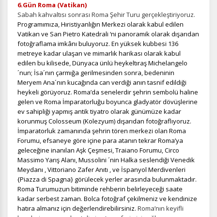
6.Gün Roma (Vatikan)
Sabah kahvaltısı sonrası Roma Şehir Turu gerçekleştiriyoruz.
Programımıza, Hıristiyanlığın Merkezi olarak kabul edilen
Vatikan ve San Pietro Katedrali ‘ni panoramik olarak dışarıdan
fotoğraflama imkânı buluyoruz. En yüksek kubbesi 136
Tercihleri Kaydet
metreye kadar ulaşan ve mimarlık harikası olarak kabul
edilen bu kilisede, Dünyaca ünlü heykeltıraş Michelangelo
´nun; İsa´nın çarmığa gerilmesinden sonra, bedeninin
Meryem Ana´nın kucağında can verdiği anın tasnif edildiği
heykeli görüyoruz. Roma’da senelerdir şehrin sembolü haline
gelen ve Roma İmparatorluğu boyunca gladyatör dövüşlerine
ev sahipliği yapmış antik tiyatro olarak günümüze kadar
korunmuş Colosseum (Kolezyum) dışarıdan fotoğraflıyoruz.
İmparatorluk zamanında şehrin tören merkezi olan Roma
Forumu, efsaneye göre içine para atanın tekrar Roma’ya
geleceğine inanılan Aşk Çeşmesi, Traiano Forumu, Circo
Massimo Yarış Alanı, Mussolini ´nin Halka seslendiği Venedik
Meydanı , Vittoriano Zafer Anıtı , ve İspanyol Merdivenleri
{Piazza di Spagna} görülecek yerler arasında bulunmaktadır.
Roma Turumuzun bitiminde rehberin belirleyeceği saate
kadar serbest zaman. Bolca fotoğraf çekilmeniz ve kendinize
hatıra almanız için değerlendirebilirsiniz.
Roma’nın keyifli