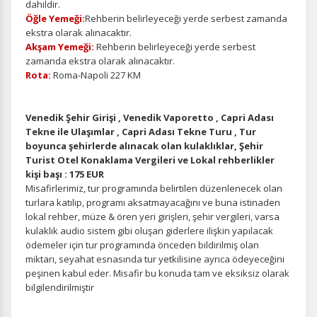
dahildir.
Öğle Yemeği:
Rehberin belirleyeceği yerde serbest zamanda
ekstra olarak alınacaktır.
Akşam Yemeği:
Rehberin belirleyeceği yerde serbest
zamanda ekstra olarak alınacaktır.
Rota:
Roma-Napoli 227 KM
Venedik Şehir Girişi , Venedik Vaporetto , Capri Adası
Tekne ile Ulaşımlar , Capri Adası Tekne Turu , Tur
boyunca şehirlerde alınacak olan kulaklıklar, Şehir
Turist Otel Konaklama Vergileri ve Lokal rehberlikler
kişi başı : 175 EUR
Misafirlerimiz, tur programında belirtilen düzenlenecek olan
turlara katılıp, programı aksatmayacağını ve buna istinaden
lokal rehber, müze & ören yeri girişleri, şehir vergileri, varsa
kulaklık audio sistem gibi oluşan giderlere ilişkin yapılacak
ödemeler için tur programında önceden bildirilmiş olan
miktarı, seyahat esnasında tur yetkilisine ayrıca ödeyeceğini
peşinen kabul eder. Misafir bu konuda tam ve eksiksiz olarak
bilgilendirilmiştir