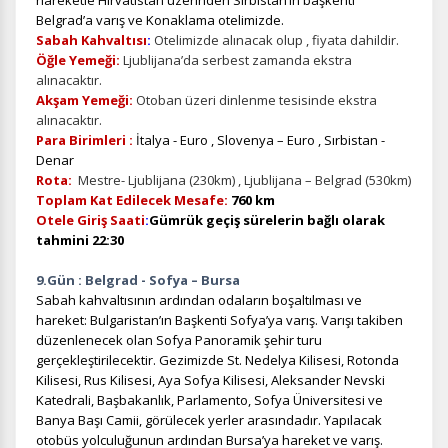
hareketle Hırvatistan üzerinden Sırbistan’ın başkenti
Belgrad’a varış ve Konaklama otelimizde.
Sabah Kahvaltısı
:
Otelimizde alınacak olup , fiyata dahildir.
Öğle Yemeği:
Ljublijana’da serbest zamanda ekstra
alınacaktır.
Akşam Yemeği:
Otoban üzeri dinlenme tesisinde ekstra
alınacaktır.
Para Birimleri :
İtalya - Euro , Slovenya – Euro , Sırbistan -
Denar
Rota:
Mestre- Ljublijana (230km) , Ljublijana – Belgrad (530km)
Toplam Kat Edilecek Mesafe:
760 km
Otele Giriş Saati
:
Gümrük geçiş sürelerin bağlı olarak
tahmini 22:30
9.Gün : Belgrad - Sofya – Bursa
Sabah kahvaltısının ardından odaların boşaltılması ve
hareket: Bulgaristan’ın Başkenti Sofya’ya varış. Varışı takiben
düzenlenecek olan Sofya Panoramik şehir turu
gerçekleştirilecektir. Gezimizde St. Nedelya Kilisesi, Rotonda
Kilisesi, Rus Kilisesi, Aya Sofya Kilisesi, Aleksander Nevski
Katedrali, Başbakanlık, Parlamento, Sofya Üniversitesi ve
Banya Başı Camii, görülecek yerler arasındadır. Yapılacak
otobüs yolculuğunun ardından Bursa’ya hareket ve varış.