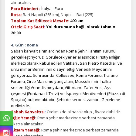
alınacaktır.
Para Birimleri :
İtalya - Euro
Rota:
Bari-Napoli (265 km), Napoli – Bari (225)
Toplam Kat Edilecek Mesafe:
490 km
Otele Giriş Saati
:
Yol durumuna bağlı olarak tahmini
20:00
4. Gün : Roma
Sabah kahvaltısının ardından Roma Şehir Tanıtım Turunu
gerçekleştiriyoruz. Görülecek yerler arasında; Hıristiyanlığın
merkezi olarak kabul edilen Vatikan , San Pietro Katedrali ve
ünlü mimar Bernini'nin dizayn ettiği Venedik Meydanını
görüyoruz.. Sonrasında Collosseo, Roma Forumu, Traiano
Forumu, Circo Massimo yarış alanı, Mussolini´nin halka
seslendiği Venedik meydanı, Vittoriano Zafer Anıtı, Aşk
çeşmesi {Fontana di Trevi} ve İspanyol Merdivenleri {Piazza di
Spagna} bulunmaktadır. Şehirde serbest zaman. Geceleme
otelinizde.
Sabah Kahvaltısı
:
Otelimizde alınacak olup , fiyata dahildir.
Öğle Yemeği:
Roma şehir merkezinde serbest zamanda
ekstra alınacaktır.
Akşam Yemeği:
Roma şehir merkezinde serbest zamanda