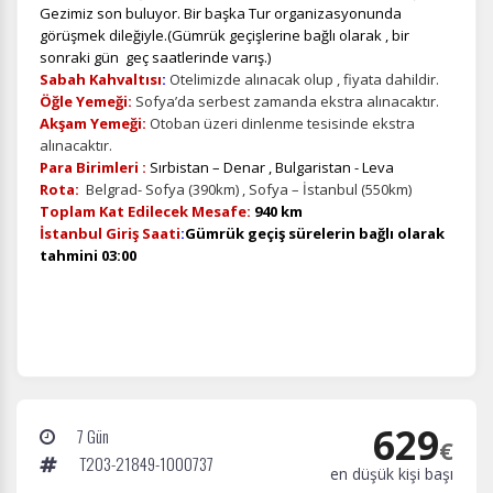
Gezimiz son buluyor. Bir başka Tur organizasyonunda
görüşmek dileğiyle.(Gümrük geçişlerine bağlı olarak , bir
sonraki gün geç saatlerinde varış.)
Sabah Kahvaltısı
:
Otelimizde alınacak olup , fiyata dahildir.
Öğle Yemeği:
Sofya’da serbest zamanda ekstra alınacaktır.
Akşam Yemeği:
Otoban üzeri dinlenme tesisinde ekstra
alınacaktır.
Para Birimleri :
Sırbistan – Denar , Bulgaristan - Leva
Rota:
Belgrad- Sofya (390km) , Sofya – İstanbul (550km)
Toplam Kat Edilecek Mesafe:
940 km
İstanbul Giriş Saati
:
Gümrük geçiş sürelerin bağlı olarak
tahmini 03:00
629
7 Gün
€
T203-21849-1000737
en düşük kişi başı