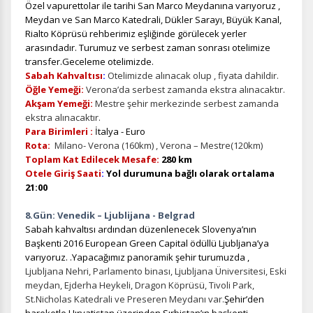
Özel vapurettolar ile tarihi San Marco Meydanına varıyoruz ,
Meydan ve San Marco Katedrali, Dükler Sarayı, Büyük Kanal,
Rialto Köprüsü rehberimiz eşliğinde görülecek yerler
Tercihleri Kaydet
arasındadır. Turumuz ve serbest zaman sonrası otelimize
transfer.Geceleme otelimizde.
Sabah Kahvaltısı
:
Otelimizde alınacak olup , fiyata dahildir.
Öğle Yemeği:
Verona’da serbest zamanda ekstra alınacaktır.
Akşam Yemeği:
Mestre şehir merkezinde serbest zamanda
ekstra alınacaktır.
Para Birimleri :
İtalya - Euro
Rota:
Milano- Verona (160km) , Verona – Mestre(120km)
Toplam Kat Edilecek Mesafe:
280 km
Otele Giriş Saati
:
Yol durumuna bağlı olarak ortalama
21:00
8.Gün: Venedik – Ljublijana - Belgrad
Sabah kahvaltısı ardından düzenlenecek Slovenya’nın
Başkenti 2016 European Green Capital ödüllü Ljubljana’ya
varıyoruz. .Yapacağımız panoramik şehir turumuzda ,
Ljubljana Nehri, Parlamento binası, Ljubljana Üniversitesi, Eski
meydan, Ejderha Heykeli, Dragon Köprüsü, Tivoli Park,
St.Nicholas Katedrali ve Preseren Meydanı var.
Şehir’den