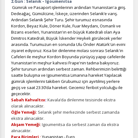
2.Gün : Selanik – Igoumenitsa
Gümrük ve Pasaport işlemlerinin ardından Yunanistan'a giriş.
Dedeağaç, Gümülcüne, İskeçe, üzerinden Selanik’e varış.
Ardından Selanik Şehir Turu. Şehir turumuz esnasında
Kordon, Beyaz Kule, Döner Kule, Fuar Meydanı, Osmanlı ve
Bizans eserleri, Yunanistan'ın en büyük Katedrali olan Aya
Dimitros Katedrali, Büyük İskender Heykeli görülecek yerler
arasında. Turumuzun en sonunda Ulu Önder Atatürk'ün evini
ziyaret ediyoruz. Kısa bir dinlenme molası sonrası Selanik'in
Cafeleri ile meşhur Kordon Boyunda yürüyüş yapıp cafelerde
Yunanistan'ın meşhur kahvesi Frape'nin tadına bakıyoruz.
Şehir turunun ardından serbest zaman. Rehberimizin belirttiği
saatte buluşma ve Igoumenitsa Limanına hareket Yapılacak
gümrük işlemlerini takiben Grubumuz için ayırtılmış yerlere
geçiş ve saat 23:30’da hareket. Gecemiz feribot yolculuğu ile
geçecektir.
Sabah Kahvaltısı
:
Kavala’da dinlenme tesisinde ekstra
olarak alınacaktır.
Öğle Yemeği:
Selanik şehir merkezinde serbest zamanda
ekstra alınacaktır.
Akşam Yemeği:
Igoumenitsa da serbest zaman da ekstra
alınacaktır.
Para Birimleri :
Yunanistan - Euro