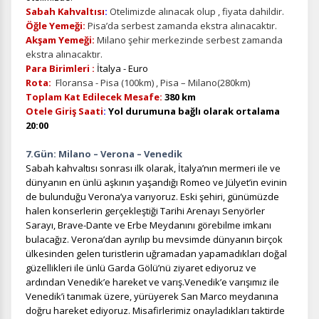
Sabah Kahvaltısı
:
Otelimizde alınacak olup , fiyata dahildir.
Öğle Yemeği:
Pisa’da serbest zamanda ekstra alınacaktır.
Akşam Yemeği:
Milano şehir merkezinde serbest zamanda
ekstra alınacaktır.
Para Birimleri :
İtalya - Euro
İstatistik Çerezleri
Rota:
Floransa - Pisa (100km) , Pisa – Milano(280km)
Ziyaretçilerin siteyi nasıl kullandığını anonim olarak
Toplam Kat Edilecek Mesafe:
380 km
ölçeriz. Hangi sayfaların popüler olduğunu ve
Otele Giriş Saati
:
Yol durumuna bağlı olarak ortalama
kullanıcıların nerede zorluk yaşadığını anlamamıza
20:00
yardımcı olur.
7.Gün: Milano – Verona – Venedik
Sabah kahvaltısı sonrası ilk olarak, İtalya’nın mermeri ile ve
dünyanın en ünlü aşkının yaşandığı Romeo ve Jülyet’in evinin
de bulunduğu Verona’ya varıyoruz. Eski şehiri, günümüzde
halen konserlerin gerçekleştiği Tarihi Arenayı Senyörler
Pazarlama Çerezleri
Sarayı, Brave-Dante ve Erbe Meydanını görebilme imkanı
Size ve ilgi alanlarınıza uygun reklamlar göstermek için
bulacağız. Verona’dan ayrılıp bu mevsimde dünyanın birçok
kullanılır. Kapatırsanız reklamları görmeye devam
ülkesinden gelen turistlerin uğramadan yapamadıkları doğal
edersiniz, ancak daha az alakalı olabilirler.
güzellikleri ile ünlü Garda Gölü’nü ziyaret ediyoruz ve
ardından Venedik’e hareket ve varış.Venedik’e varışımız ile
Venedik’i tanımak üzere, yürüyerek San Marco meydanına
doğru hareket ediyoruz. Misafirlerimiz onayladıkları taktirde