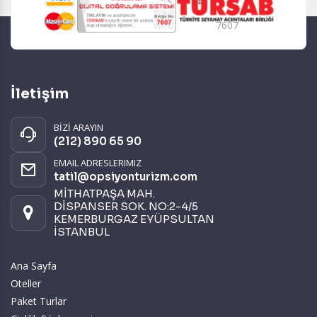
7607
İletişim
BİZİ ARAYIN
(212) 890 65 90
EMAIL ADRESLERIMIZ
tatil@opsiyonturizm.com
MİTHATPAŞA MAH.
DİSPANSER SOK. NO:2-4/5
KEMERBURGAZ EYÜPSULTAN
İSTANBUL
Ana Sayfa
Oteller
Paket Turlar