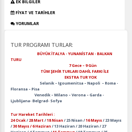
EK BİLGİLER
FİYAT VE TARİHLER
YORUMLAR
TUR PROGRAMI TURLAR:
BÜYÜK İTALYA - YUNANİSTAN - BALKAN
TURU
7 Gece – 9 Gün
TÜM ŞEHİR TURLARI DAHİL FARKI İLE
EKSTRA TUR YOK
Selanik – Igoumenitsa – Napoli – Roma -
Floransa – Pisa
Venedik – Milano – Verona – Garda -
Ljublijana- Belgrad- Sofya
Tur Hareket Tarihleri :
24 Ocak
/
28 Mart
/
18 Nisan
/ 25 Nisan /
16 Mayıs
/ 23 Mayıs
/
30 Mayıs / 6 Haziran
/ 13 Haziran / 20 Haziran / 27