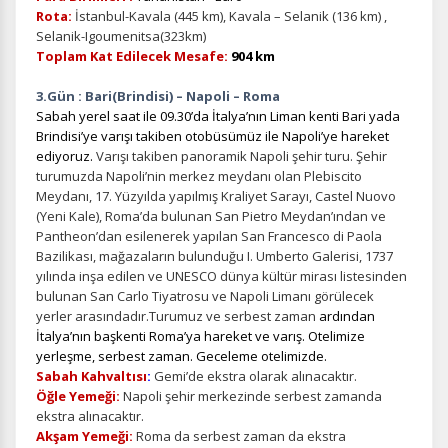
Rota:
İstanbul-Kavala (445 km), Kavala – Selanik (136 km) ,
Selanik-Igoumenitsa(323km)
Toplam Kat Edilecek Mesafe:
904 km
3.Gün : Bari(Brindisi) – Napoli – Roma
Sabah yerel saat ile 09.30’da İtalya’nın Liman kenti Bari yada
Brindisi’ye varışı takiben otobüsümüz ile Napoli’ye hareket
ediyoruz.
Varışı takiben panoramik Napoli şehir turu. Şehir
turumuzda Napoli’nin merkez meydanı olan Plebiscito
Meydanı, 17. Yüzyılda yapılmış Kraliyet Sarayı, Castel Nuovo
(Yeni Kale), Roma’da bulunan San Pietro Meydan’ından ve
Pantheon’dan esilenerek yapılan San Francesco di Paola
Bazilikası, mağazaların bulunduğu I. Umberto Galerisi, 1737
yılında inşa edilen ve UNESCO dünya kültür mirası listesinden
bulunan San Carlo Tiyatrosu ve Napoli Limanı görülecek
yerler arasındadır.Turumuz ve serbest zaman
ardından
İtalya’nın başkenti Roma’ya hareket ve varış. Otelimize
yerleşme, serbest zaman. Geceleme otelimizde.
Sabah Kahvaltısı
:
Gemi’de ekstra olarak alınacaktır.
Öğle Yemeği:
Napoli şehir merkezinde serbest zamanda
ekstra alınacaktır.
Akşam Yemeği:
Roma da serbest zaman da ekstra