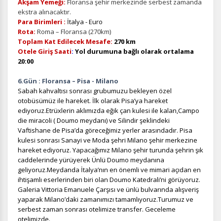
Akşam Yemeği:
Floransa şehir merkezinde serbest zamanda
ekstra alınacaktır.
Para Birimleri :
İtalya - Euro
Rota:
Roma – Floransa (270km)
Toplam Kat Edilecek Mesafe:
270 km
Otele Giriş Saati
:
Yol durumuna bağlı olarak ortalama
20:00
6.Gün : Floransa – Pisa - Milano
Sabah kahvaltısı sonrası grubumuzu bekleyen özel
otobüsümüz ile hareket. İlk olarak Pisa’ya hareket
ediyoruz.Etrüxlerin aklımızda eğik çan kulesi ile kalan,Campo
ÇEREZ KULLANIM AYARLARINIZ
die miracoli ( Doumo meydanı) ve Silindir şeklindeki
Çerez tercihlerinizi
belirleyin
.
Vaftishane de Pisa’da göreceğimiz yerler arasındadır. Pisa
kulesi sonrası Sanayi ve Moda şehri Milano şehir merkezine
Daha fazla bilgi için
KVKK bilgilendirmemizi
,
çerez kullanım
ve
hareket ediyoruz. Yapacağımız Milano şehir turunda şehrin şık
gizlilik koşullarını
inceleyebilirsiniz.
caddelerinde yürüyerek Ünlü Doumo meydanına
geliyoruz.Meydanda İtalya’nın en önemli ve mimari açıdan en
ihtişamlı eserlerinden biri olan Doumo Katedrali’ni görüyoruz.
Zorunlu Çerezler
HER ZAMAN AKTIF
Galeria Vittoria Emanuele Çarşısı ve ünlü bulvarında alışveriş
yaparak Milano’daki zamanımızı tamamlıyoruz.Turumuz ve
Oturum yönetimi, güvenlik ve temel site işlevleri için
serbest zaman sonrası otelimize transfer. Geceleme
gereklidir. Bu çerezler olmadan site düzgün çalışmaz ve
devre dışı bırakılamaz.
otelimizde.