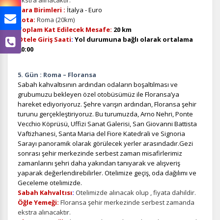
ekstra alınacaktır.
Para Birimleri :
İtalya - Euro
Rota:
Roma (20km)
Toplam Kat Edilecek Mesafe:
20 km
Otele Giriş Saati
:
Yol durumuna bağlı olarak ortalama
20:00
5. Gün : Roma – Floransa
Sabah kahvaltısının ardından odaların boşaltılması ve
grubumuzu bekleyen özel otobüsümüz ile Floransa’ya
hareket ediyoriyoruz. Şehre varışın ardından, Floransa şehir
turunu gerçekleştiriyoruz. Bu turumuzda, Arno Nehri, Ponte
Vecchio Köprüsü, Uffizi Sanat Galerisi, San Giovanni Battista
Vaftizhanesi, Santa Maria del Fiore Katedrali ve Signoria
Sarayı panoramik olarak görülecek yerler arasındadır.Gezi
sonrası şehir merkezinde serbest zaman misafirlerimiz
zamanlarını şehri daha yakından tanıyarak ve alışveriş
yaparak değerlendirebilirler. Otelimize geçiş, oda dağılımı ve
Geceleme otelimizde.
Sabah Kahvaltısı
:
Otelimizde alınacak olup , fiyata dahildir.
Öğle Yemeği:
Floransa şehir merkezinde serbest zamanda
ekstra alınacaktır.