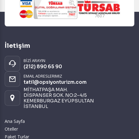
7607
İletişim
BİZİ ARAYIN
(212) 890 65 90
EMAIL ADRESLERIMIZ
tatil@opsiyonturizm.com
MİTHATPAŞA MAH.
DİSPANSER SOK. NO:2-4/5
KEMERBURGAZ EYÜPSULTAN
İSTANBUL
Ana Sayfa
Oteller
Paket Turlar