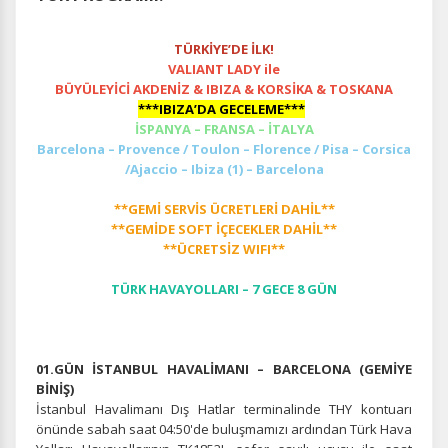
TÜRKİYE’DE İLK!
VALIANT LADY ile
BÜYÜLEYİCİ AKDENİZ & IBIZA & KORSİKA & TOSKANA
***IBIZA’DA GECELEME***
İSPANYA – FRANSA – İTALYA
Barcelona – Provence / Toulon – Florence / Pisa – Corsica
/Ajaccio – Ibiza (1) – Barcelona
**GEMİ SERVİS ÜCRETLERİ DAHİL**
**GEMİDE SOFT İÇECEKLER DAHİL**
**ÜCRETSİZ WIFI**
TÜRK HAVAYOLLARI – 7 GECE 8 GÜN
01.GÜN İSTANBUL HAVALİMANI – BARCELONA (GEMİYE
BİNİŞ)
İstanbul Havalimanı Dış Hatlar terminalinde THY kontuarı
önünde sabah saat 04:50'de buluşmamızı ardından Türk Hava