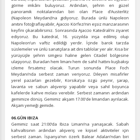
ÇEREZ KULLANIM AYARLARINIZ
görme imkânı buluyoruz. Ardından, şehrin en güzel
Çerez tercihlerinizi
belirleyin
.
panoramik noktalarından biri olan Place d’Austerlitz
(Napoleon Meydanı)’na gidiyoruz. Burada ünlü Napoleon
Daha fazla bilgi için
KVKK bilgilendirmemizi
,
çerez kullanım
ve
anıtını fotoğraflayabilir, Ajaccio Körfezi’nin eşsiz manzarasının
gizlilik koşullarını
inceleyebilirsiniz.
keyfini çıkarabilirsiniz. Sonrasında Ajaccio Katedrali’ni ziyaret
ediyoruz. Bu katedral, 16. yüzyılda inşa edilmiş olup
Napoleon’un vaftiz edildiği yerdir. İçinde barok tarzda
süslemeler ve ünlü sanatçılara ait dini tablolar yer alır. Kısa bir
Zorunlu Çerezler
HER ZAMAN AKTIF
yürüyüşle şehrin simgesi haline gelen Citadel bölgesine
Oturum yönetimi, güvenlik ve temel site işlevleri için
ulaşıyoruz. Buradan hem limanı hem de sahil hattını kuşbakışı
gereklidir. Bu çerezler olmadan site düzgün çalışmaz ve
izleme fırsatımız olacak. Turun sonunda Place Foch
devre dışı bırakılamaz.
Meydanı’nda serbest zaman veriyoruz. Dileyen misafirler
yerel pazarları gezebilir, Korsika’ya özgü peynir, şarap,
lavanta ve sabun alışverişi yapabilir veya sahil boyunca
kafelerde kahve molası verebilir. Serbest zamanın ardından
gemimize dönüş. Gemimiz akşam 17.00'de limandan ayrılacak.
Akşam yemeği gemide.
İstatistik Çerezleri
Ziyaretçilerin siteyi nasıl kullandığını anonim olarak
06.GÜN IBIZA
ölçeriz. Hangi sayfaların popüler olduğunu ve
Gemimiz saat 21:00’da Ibiza Limanı’na yanaşacak. Sabah
kullanıcıların nerede zorluk yaşadığını anlamamıza
kahvaltısının ardından alışveriş ve kişisel aktiviteler için
yardımcı olur.
serbest zaman. İspanya’nın özerk Balear Adaları’ndan biri