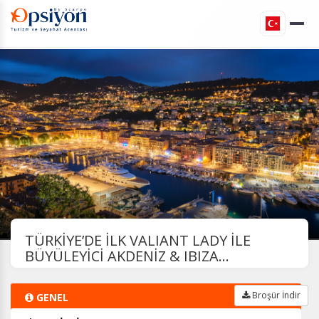
TÜRKİYE’DE İLK VALIANT LADY İLE
BÜYÜLEYİCİ AKDENİZ & IBIZA...
Broşür İndir
GENEL