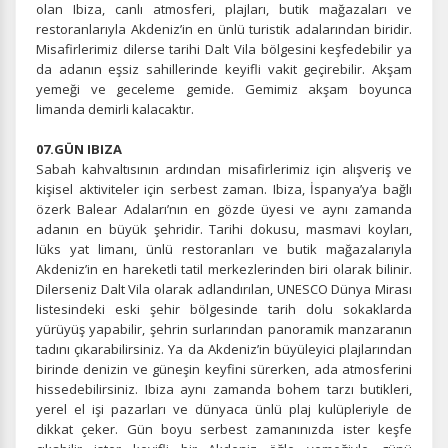
olan Ibiza, canlı atmosferi, plajları, butik mağazaları ve
restoranlarıyla Akdeniz’in en ünlü turistik adalarından biridir.
Misafirlerimiz dilerse tarihi Dalt Vila bölgesini keşfedebilir ya
da adanın eşsiz sahillerinde keyifli vakit geçirebilir. Akşam
Pazarlama Çerezleri
yemeği ve geceleme gemide. Gemimiz akşam boyunca
limanda demirli kalacaktır.
Size ve ilgi alanlarınıza uygun reklamlar göstermek için
kullanılır. Kapatırsanız reklamları görmeye devam
07.GÜN IBIZA
edersiniz, ancak daha az alakalı olabilirler.
Sabah kahvaltısının ardından misafirlerimiz için alışveriş ve
kişisel aktiviteler için serbest zaman. Ibiza, İspanya’ya bağlı
özerk Balear Adaları’nın en gözde üyesi ve aynı zamanda
adanın en büyük şehridir. Tarihi dokusu, masmavi koyları,
lüks yat limanı, ünlü restoranları ve butik mağazalarıyla
Akdeniz’in en hareketli tatil merkezlerinden biri olarak bilinir.
Tercihleri Kaydet
Dilerseniz Dalt Vila olarak adlandırılan, UNESCO Dünya Mirası
listesindeki eski şehir bölgesinde tarih dolu sokaklarda
yürüyüş yapabilir, şehrin surlarından panoramik manzaranın
tadını çıkarabilirsiniz. Ya da Akdeniz’in büyüleyici plajlarından
birinde denizin ve güneşin keyfini sürerken, ada atmosferini
hissedebilirsiniz. Ibiza aynı zamanda bohem tarzı butikleri,
yerel el işi pazarları ve dünyaca ünlü plaj kulüpleriyle de
dikkat çeker. Gün boyu serbest zamanınızda ister keşfe