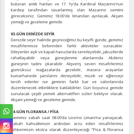
bulunan antik hanları ve 17. Yy’da Kardinal Mazarino’nun
kardeşi tarafından tasarlanmış olan Mazarino semtini
göreceksiniz. Gemimiz 18.00'de limandan ayrılacak. Akşam
yemeği ve geceleme gemide.
03.GÜN DENİZDE SEYİR
Denizde seyir halinde geçireceğimiz bu keyifli günde, gemimiz
misafirlerimize birbirinden farklı aktiviteler sunacaktır.
Dileyenler açık ve kapalı havuzlarda serinleyebilir, jakuzilerde
rahatlayabilir veya güneşlenme alanlarında Akdeniz
güneşinin tadını çıkarabilir. Alışveriş seven misafirlerimiz
gümrüksüz mağazalarda gezebilir, macera arayanlar
kumarhanede şanslarını deneyebilir, müzik ve eğlenceyi
tercih edenler ise geminin farklı bar ve salonlarında
düzenlenecek etkinliklere katılabilirler. Gün boyunca gemide
sunulacak çeşitli yemek alternatifleri sizleri bekliyor olacak.
Akşam yemeği ve geceleme gemide.
04.GÜN FLORANSA / PİSA
Gemimiz sabah saat 08.00’da Livorno Limanı’na yanaşacak.
Sabah kahvaltımızın ardından arzu eden misafirlerimiz
rehberimizin ekstra olarak düzenleyeceği "Pisa & Floransa