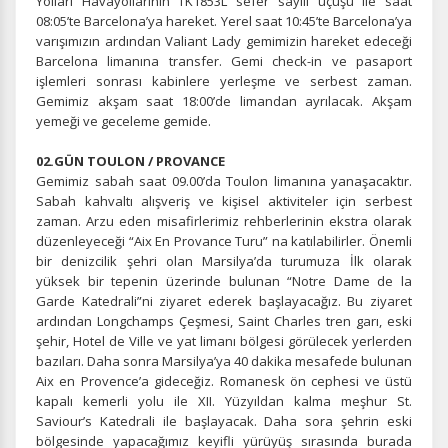
Yolları Havayollarının TK1853L sefer sayılı uçuşu ile saat
08:05’te Barcelona’ya hareket. Yerel saat 10:45’te Barcelona’ya
varışımızın ardından Valiant Lady gemimizin hareket edeceği
Barcelona limanına transfer. Gemi check-in ve pasaport
işlemleri sonrası kabinlere yerleşme ve serbest zaman.
Gemimiz akşam saat 18:00’de limandan ayrılacak. Akşam
yemeği ve geceleme gemide.
02.GÜN TOULON / PROVANCE
Gemimiz sabah saat 09.00’da Toulon limanına yanaşacaktır.
Sabah kahvaltı alışveriş ve kişisel aktiviteler için serbest
zaman. Arzu eden misafirlerimiz rehberlerinin ekstra olarak
düzenleyeceği “Aix En Provance Turu” na katılabilirler. Önemli
bir denizcilik şehri olan Marsilya’da turumuza İlk olarak
yüksek bir tepenin üzerinde bulunan “Notre Dame de la
Garde Katedrali”ni ziyaret ederek başlayacağız. Bu ziyaret
ardından Longchamps Çeşmesi, Saint Charles tren garı, eski
şehir, Hotel de Ville ve yat limanı bölgesi görülecek yerlerden
bazıları. Daha sonra Marsilya’ya 40 dakika mesafede bulunan
Aix en Provence’a gideceğiz. Romanesk ön cephesi ve üstü
kapalı kemerli yolu ile XII. Yüzyıldan kalma meşhur St.
Saviour’s Katedrali ile başlayacak. Daha sora şehrin eski
bölgesinde yapacağımız keyifli yürüyüş sırasında burada