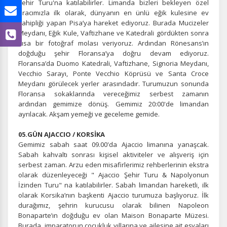
Şehir Turu'na katılabilirler. Limanda bizleri bekleyen özel
aracımızla ilk olarak, dünyanın en ünlü eğik kulesine ev
sahipliği yapan Pisa’ya hareket ediyoruz. Burada Mucizeler
Meydanı, Eğik Kule, Vaftizhane ve Katedrali gördükten sonra
kısa bir fotoğraf molası veriyoruz. Ardından Rönesans’ın
doğduğu şehir Floransa’ya doğru devam ediyoruz.
Floransa’da Duomo Katedrali, Vaftizhane, Signoria Meydanı,
Vecchio Sarayı, Ponte Vecchio Köprüsü ve Santa Croce
Meydanı görülecek yerler arasındadır. Turumuzun sonunda
Floransa sokaklarında vereceğimiz serbest zamanın
ardından gemimize dönüş. Gemimiz 20:00'de limandan
ayrılacak. Akşam yemeği ve geceleme gemide.
05.GÜN AJACCIO / KORSİKA
Gemimiz sabah saat 09.00'da Ajaccio limanına yanaşcak.
Sabah kahvaltı sonrası kişisel aktiviteler ve alışveriş için
serbest zaman. Arzu eden misafirlerimiz rehberlerinin ekstra
olarak düzenleyeceği " Ajaccio Şehir Turu & Napolyonun
İzinden Turu" na katılabilirler. Sabah limandan hareketli, ilk
olarak Korsika’nın başkenti Ajaccio turumuza başlıyoruz. İlk
durağımız, şehrin kurucusu olarak bilinen Napoleon
Bonaparte’ın doğduğu ev olan Maison Bonaparte Müzesi.
Burada, imparatorun çocukluk yıllarına ve ailesine ait eşyaları