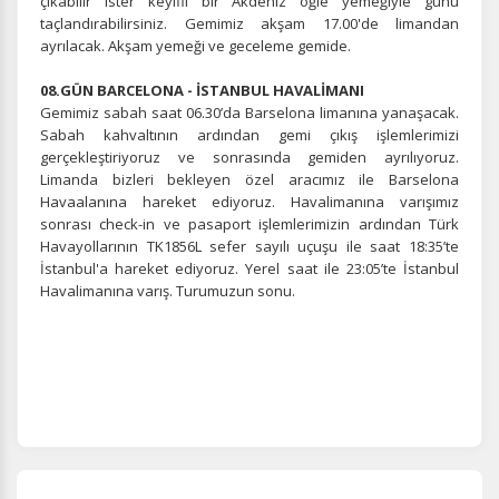
çıkabilir ister keyifli bir Akdeniz öğle yemeğiyle günü
taçlandırabilirsiniz. Gemimiz akşam 17.00'de limandan
ayrılacak. Akşam yemeği ve geceleme gemide.
08.GÜN BARCELONA - İSTANBUL HAVALİMANI
Gemimiz sabah saat 06.30’da Barselona limanına yanaşacak.
Sabah kahvaltının ardından gemi çıkış işlemlerimizi
gerçekleştiriyoruz ve sonrasında gemiden ayrılıyoruz.
Limanda bizleri bekleyen özel aracımız ile Barselona
Havaalanına hareket ediyoruz. Havalimanına varışımız
sonrası check-in ve pasaport işlemlerimizin ardından Türk
Havayollarının TK1856L sefer sayılı uçuşu ile saat 18:35’te
İstanbul'a hareket ediyoruz. Yerel saat ile 23:05’te İstanbul
Havalimanına varış. Turumuzun sonu.