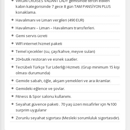
VIRGIN CRUISES VALIANT LADY gemisinde tercih edilen
kabin kategorisinde 7 gece 8 gün TAM PANSİYON PLUS
konaklama.
Havalimanı ve Liman vergileri (490 EUR)
Havalimanı – Liman – Havalimanı transferleri.
Gemi servis ücreti
WIFI internet hizmet paketi
Temel içecekler (su, çay/kahve, meyve suları)
20+butik restoran ve esnek saatler.
Tecrübeli Türkçe Tur Liderliği Hizmeti. (Grup minimum 15 kişi
olması durumunda)
Gemide sabah, öğle, akşam yemekleri ve ara ikramlar.
Gemideki eğlence ve şovlar.
Fitness & Spor salonu kullanımı.
Seyahat güvence paketi . 70 yaş üzeri misafirler için %100
surprim uygulanır
Zorunlu seyahat sigortası (Mesleki sorumluluk sigortasıdır).