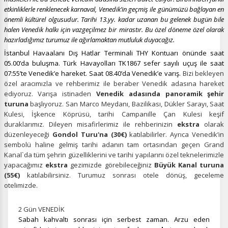
etkinliklerle renklenecek karnaval, Venedik’in geçmiş ile günümüzü bağlayan en
önemli kültürel olgusudur. Tarihi 13.yy. kadar uzanan bu gelenek bugün bile
halen Venedik halkı için vazgeçilmez bir mirastır. Bu özel döneme özel olarak
hazırladığımız turumuz ile ağırlamaktan mutluluk duyacağız.
İstanbul Havaalanı
Dış Hatlar Terminali THY Kontuarı önünde saat
05.00’da buluşma. Türk Havayolları TK1867 sefer sayılı uçuş ile saat
07:55’te Venedik’e hareket. Saat 08.40’da Venedik’e varış.
Bizi bekleyen
özel aracımızla ve rehberimiz ile beraber Venedik adasına hareket
ediyoruz. Varışa istinaden
Venedik adasında panoramik şehir
turuna
başlıyoruz. San Marco Meydanı, Bazilikası, Dükler Sarayı, Saat
Kulesi, İşkence Köprüsü, tarihi Campanille Çan Kulesi keşif
duraklarımız. Dileyen misafirlerimiz ile rehberinizin
ekstra
olarak
düzenleyeceği
Gondol Turu'na (30€)
katılabilirler. Ayrıca Venedik’in
sembolü haline gelmiş tarihi adanın tam ortasından geçen Grand
Kanal`da tüm şehrin güzelliklerini ve tarihi yapılarını özel teknelerimizle
yapacağımız
ekstra
gezimizde görebileceğiniz
Büyük Kanal turuna
(55€)
katılabilirsiniz. Turumuz sonrası otele dönüş, geceleme
otelimizde.
2 Gün VENEDİK
Sabah kahvaltı sonrası için serbest zaman. Arzu eden