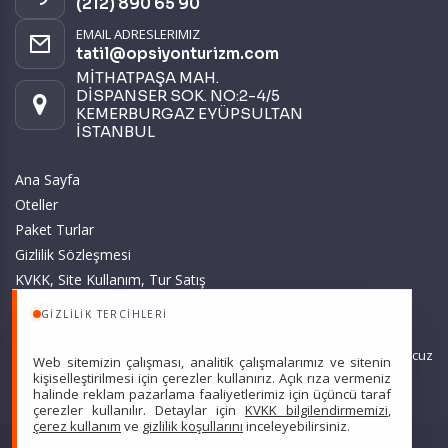
(212) 890 65 90
EMAIL ADRESLERIMIZ
tatil@opsiyonturizm.com
MİTHATPAŞA MAH.
DİSPANSER SOK. NO:2-4/5
KEMERBURGAZ EYÜPSULTAN
İSTANBUL
Ana Sayfa
Oteller
Paket Turlar
Gizlilik Sözleşmesi
KVKK, Site Kullanım, Tur Satış
ve Üyelik Sözleşmesi
GIZLILIK TERCIHLERI
Sitemizde anılan tüm fiyatlar, geçerli kartlar ile tek ödemede, en ucuz
Web sitemizin çalışması, analitik çalışmalarımız ve sitenin
başlangıç fiyatlardır ve yeterli kontenjan olması durumunda
kişiselleştirilmesi için çerezler kullanırız. Açık rıza vermeniz
halinde reklam pazarlama faaliyetlerimiz için üçüncü taraf
geçerlidir.
çerezler kullanılır. Detaylar için
KVKK bilgilendirmemizi
,
çerez kullanım
ve
gizlilik koşullarını
inceleyebilirsiniz.