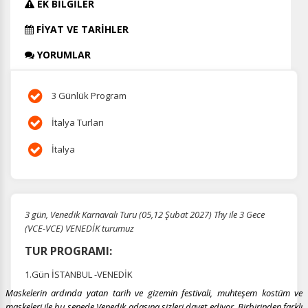
EK BİLGİLER
FİYAT VE TARİHLER
YORUMLAR
3 Günlük Program
İtalya Turları
İtalya
3 gün, Venedik Karnavalı Turu (05,12 Şubat 2027) Thy ile 3 Gece
(VCE-VCE) VENEDİK turumuz
TUR PROGRAMI:
1.Gün İSTANBUL -VENEDİK
Maskelerin ardında yatan tarih ve gizemin festivali, muhteşem kostüm ve
maskeleri ile bu senede Venedik adasına sizleri davet ediyor. Birbirinden farklı