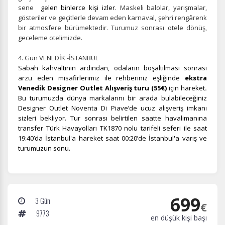
sene
gelen binlerce kişi izler
. Maskeli balolar, yarışmalar,
gösteriler ve geçitlerle devam eden karnaval, şehri rengârenk
bir atmosfere bürümektedir.
Turumuz sonrası otele dönüş,
Zorunlu Çerezler
HER ZAMAN AKTIF
geceleme otelimizde.
Oturum yönetimi, güvenlik ve temel site işlevleri için
gereklidir. Bu çerezler olmadan site düzgün çalışmaz ve
4. Gün VENEDİK -İSTANBUL
devre dışı bırakılamaz.
Sabah kahvaltının ardından, odaların boşaltılması sonrası
arzu eden misafirlerimiz ile rehberiniz eşliğinde
ekstra
Venedik Designer Outlet Alışveriş turu (55€)
için hareket
.
Bu turumuzda dünya markalarını bir arada bulabileceğiniz
Designer Outlet Noventa Di Piave’de ucuz alışveriş imkanı
İstatistik Çerezleri
sizleri bekliyor. Tur sonrası belirtilen saatte havalimanına
transfer Türk Havayolları TK1870 nolu tarifeli seferi ile saat
Ziyaretçilerin siteyi nasıl kullandığını anonim olarak
19:40’da İstanbul'a hareket saat 00:20’de İstanbul'a varış ve
ölçeriz. Hangi sayfaların popüler olduğunu ve
turumuzun sonu.
kullanıcıların nerede zorluk yaşadığını anlamamıza
yardımcı olur.
699
3 Gün
€
9773
Pazarlama Çerezleri
en düşük kişi başı