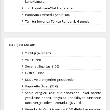
konaklamaları.
Tüm Havalimanı-Otel Transferleri
Panoramik Venedik Şehir Turu
Tüm tur boyunca Türkçe Rehberlik Hizmetleri
HARİÇ OLANLAR:
Yurtdışı çıkış harcı
Vize Ücreti
Seyahat Sigortası (15€)
Ekstra Turlar
Müze ve ören yerleri giriş ücretleri
Vaporetto Ücreti (35 €)
Şehir Vergileri (20€ tur esnasında lokal acente
yetkilisine ödenir.
İtalya’da konaklayan turistlerin
turist vergisi ödeme zorunluluğu vardır.)
Venedik Ada’sı giriş vergisi (15€) (Belediye vergileri