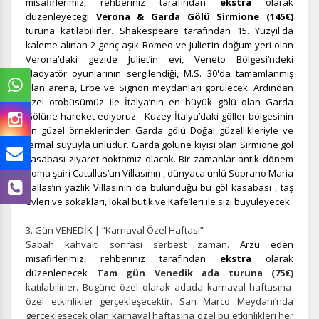
misafirlerimiz, rehberiniz tarafından
ekstra
olarak
düzenleyeceği
Verona & Garda Gölü Sirmione (145€)
turuna katılabilirler. Shakespeare tarafından 15. Yüzyıl'da
kaleme alınan 2 genç aşık Romeo ve Juliet’in doğum yeri olan
Verona’daki gezide Juliet’in evi, Veneto Bölgesi’ndeki
gladyatör oyunlarının sergilendiği, M.S. 30'da tamamlanmış
olan arena, Erbe ve Signori meydanları görülecek. Ardından
özel otobüsümüz ile İtalya’nın en büyük gölü olan Garda
Gölüne hareket ediyoruz. Kuzey İtalya’daki göller bölgesinin
en güzel örneklerinden Garda gölü Doğal güzellikleriyle ve
termal suyuyla ünlüdür. Garda gölüne kıyısı olan Sirmione göl
kasabası ziyaret noktamız olacak. Bir zamanlar antik dönem
Roma şairi Catullus’un Villasının , dünyaca ünlü Soprano Maria
Callas’ın yazlık Villasının da bulunduğu bu göl kasabası , taş
evleri ve sokakları, lokal butik ve Kafe’leri ile sizi büyüleyecek.
3. Gün VENEDİK | “Karnaval Özel Haftası”
Sabah kahvaltı sonrası serbest zaman.
Arzu eden
ÇEREZ KULLANIM AYARLARINIZ
misafirlerimiz, rehberiniz tarafından
ekstra
olarak
Çerez tercihlerinizi
belirleyin
.
düzenlenecek
Tam gün Venedik ada turuna (75€)
katılabilirler. Bugüne özel olarak adada karnaval haftasına
Daha fazla bilgi için
KVKK bilgilendirmemizi
,
çerez kullanım
ve
özel etkinlikler gerçekleşecektir. San Marco Meydanı’nda
gizlilik koşullarını
inceleyebilirsiniz.
gerçekleşecek olan karnaval haftasına özel bu etkinlikleri her