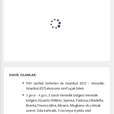
Size ve ilgi alanlarınıza uygun reklamlar göstermek için
kullanılır. Kapatırsanız reklamları görmeye devam
edersiniz, ancak daha az alakalı olabilirler.
Tercihleri Kaydet
DAHİL OLANLAR:
THY tarifeli Seferleri ile Istanbul (IST) – Venedik-
İstanbul (IST) ekonomi sınıf uçak bileti
3 gece - 4 gün
; 3 Gece Venedik bölgesi Venedik
bölgesi (Quarto d’Altino, Spinea, Padova,Cittadella,
Brenta,Treviso,Mira, Mirano, Mogliano vb.)
olmak
üzere; Oda kahvaltı, 3 ve/veya 4 yıldız otel