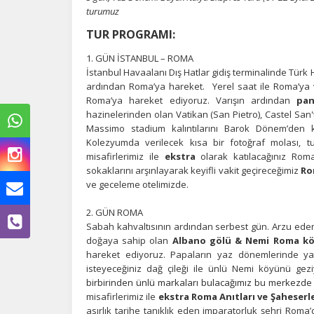
turumuz
TUR PROGRAMI:
1. GÜN İSTANBUL – ROMA
İstanbul Havaalanı Dış Hatlar gidiş terminalinde Türk 
ardından
Roma’ya hareket. Yerel saat ile Roma’ya v
Roma’ya hareket ediyoruz. Varışın ardından
pan
hazinelerinden olan Vatikan (San Pietro), Castel Sa
Massimo stadium kalıntılarını Barok Dönem’den 
Kolezyumda verilecek kısa bir fotoğraf molası,
misafirlerimiz ile
ekstra
olarak katılacağınız Rom
sokaklarını arşınlayarak keyifli vakit geçireceğimiz
Ro
ve geceleme otelimizde.
2. GÜN ROMA
Ç
Sabah kahvaltısının ardından serbest gün. Arzu eden 
doğaya sahip olan
Albano gölü & Nemi Roma köy
Si
hareket ediyoruz. Papaların yaz dönemlerinde yaş
de
isteyeceğiniz dağ çileği ile ünlü Nemi köyünü gez
iz
birbirinden ünlü markaları bulacağımız bu merkezde a
bi
in
misafirlerimiz ile
ekstra Roma Anıtları ve Şaheserle
asırlık tarihe tanıklık eden imparatorluk şehri Roma