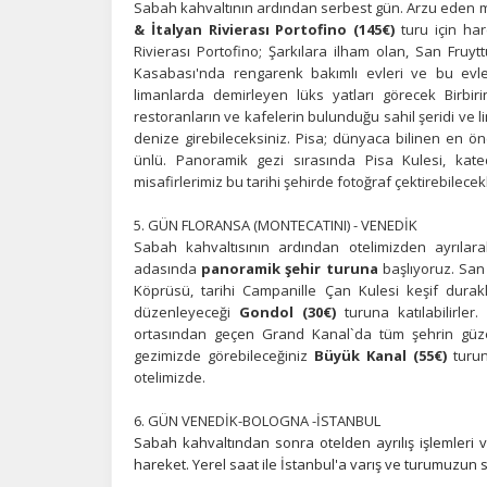
Sabah kahvaltının ardından serbest gün. Arzu eden mi
& İtalyan Rivierası Portofino (145€)
turu için ha
Rivierası Portofino; Şarkılara ilham olan, San Fruytt
Kasabası'nda rengarenk bakımlı evleri ve bu evler
limanlarda demirleyen lüks yatları görecek Birbir
restoranların ve kafelerin bulunduğu sahil şeridi ve l
denize girebileceksiniz. Pisa; dünyaca bilinen en öne
ünlü. Panoramik gezi sırasında Pisa Kulesi, kate
misafirlerimiz bu tarihi şehirde fotoğraf çektirebilece
5. GÜN FLORANSA (MONTECATINI) - VENEDİK
Sabah kahvaltısının ardından otelimizden ayrılar
adasında
panoramik şehir turuna
başlıyoruz. San 
Köprüsü, tarihi Campanille Çan Kulesi keşif durakla
düzenleyeceği
Gondol (30€)
turuna katılabilirler
ortasından geçen Grand Kanal`da tüm şehrin güzelli
gezimizde görebileceğiniz
Büyük Kanal (55€)
turun
otelimizde.
6. GÜN VENEDİK-BOLOGNA -İSTANBUL
Sabah kahvaltından sonra otelden ayrılış işlemleri v
hareket. Yerel saat ile İstanbul'a varış ve turumuzun 