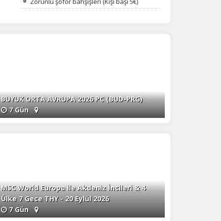
Zorunlu şoför bahşişleri (Kişi başı 5€)
BUYUK ORTA AVRUPA 2026 PC (BUD-PRG)
7 Gün
MSC World Europa ile Akdeniz İncileri & 4
Ülke 7 Gece THY - 20 Eylül 2026
7 Gün