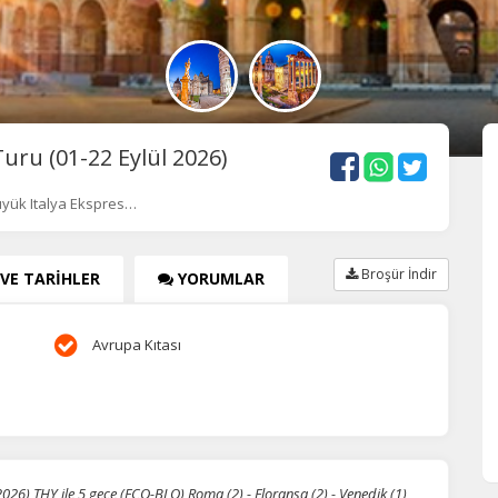
uru (01-22 Eylül 2026)
yük Italya Ekspres…
Broşür İndir
 VE TARİHLER
YORUMLAR
Avrupa Kıtası
026) THY ile 5 gece (FCO-BLQ) Roma (2) - Floransa (2) - Venedik (1)