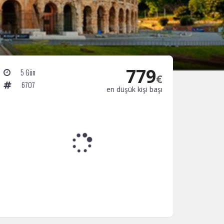
779
5 Gün
€
6707
en düşük kişi başı