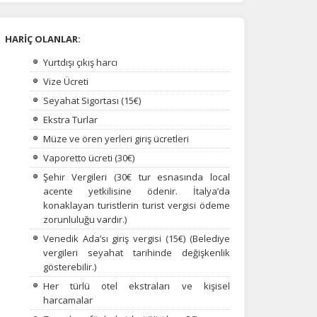
HARİÇ OLANLAR:
Yurtdışı çıkış harcı
Vize Ücreti
Seyahat Sigortası (15€)
Ekstra Turlar
Müze ve ören yerleri giriş ücretleri
Vaporetto ücreti (30€)
Şehir Vergileri (30€ tur esnasında local
acente yetkilisine ödenir.
İtalya’da
konaklayan turistlerin turist vergisi ödeme
zorunluluğu vardır.)
Venedik Ada’sı giriş vergisi (15€) (Belediye
vergileri seyahat tarihinde değişkenlik
gösterebilir.)
Her türlü otel ekstraları ve kişisel
harcamalar