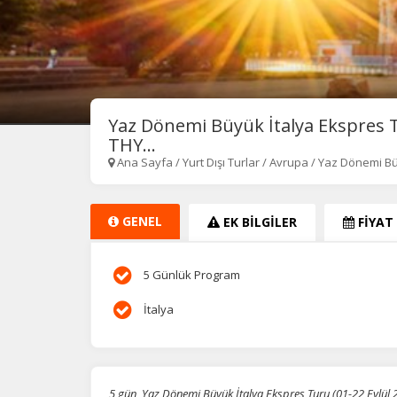
Yaz Dönemi Büyük İtalya Ekspres T
THY...
Ana Sayfa
/
Yurt Dışı Turlar
/
Avrupa
/
Yaz Dönemi Bü
GENEL
EK BİLGİLER
FİYAT
5 Günlük Program
İtalya
5 gün, Yaz Dönemi Büyük İtalya Ekspres Turu (01-22 Eylül 2