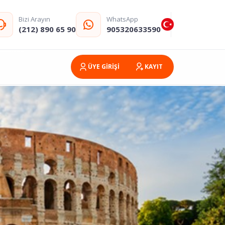
Bizi Arayın
WhatsApp
(212) 890 65 90
905320633590
ÜYE GİRİŞİ
KAYIT