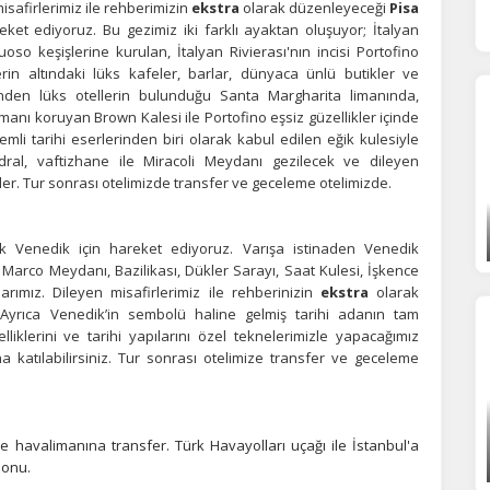
safirlerimiz ile rehberimizin
ekstra
olarak düzenleyeceği
Pisa
Tümünü Reddet
Tümünü Kabul Et
Tercihleri Kaydet
reket ediyoruz. Bu gezimiz iki farklı ayaktan oluşuyor; İtalyan
uoso keşişlerine kurulan, İtalyan Rivierası'nın incisi Portofino
in altındaki lüks kafeler, barlar, dünyaca ünlü butikler ve
inden lüks otellerin bulunduğu Santa Margharita limanında,
imanı koruyan Brown Kalesi ile Portofino eşsiz güzellikler içinde
mli tarihi eserlerinden biri olarak kabul edilen eğik kulesiyle
dral, vaftizhane ile Miracoli Meydanı gezilecek ve dileyen
kler. Tur sonrası otelimizde transfer ve geceleme otelimizde.
ak Venedik için hareket ediyoruz. Varışa istinaden Venedik
Marco Meydanı, Bazilikası, Dükler Sarayı, Saat Kulesi, İşkence
rımız. Dileyen misafirlerimiz ile rehberinizin
ekstra
olarak
. Ayrıca Venedik’in sembolü haline gelmiş tarihi adanın tam
klerini ve tarihi yapılarını özel teknelerimizle yapacağımız
a katılabilirsiniz. Tur sonrası otelimize transfer ve geceleme
e havalimanına transfer. Türk Havayolları uçağı ile İstanbul'a
sonu.