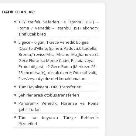
DAHİL OLANLAR:
THY tarifeli Seferleri ile Istanbul (IST) –
Roma / Venedik – İstanbul
(
IST) ekonomi
sınıf uçak bileti
5 gece – 6 gün; 1 Gece Venedik bölgesi
(Quarto d’Altino, Spinea, Padova,Cittadella,
Brenta,Treviso,Mira,
Mirano,
Mogliano vb.) 2
Gece Floransa Monte Catini, Pistoia veya
Prato bölgesi, – 2 Gece Roma (Merkeze 25-
35 km mesafe), olmak üzere; Oda kahvaltı,
3 ve/veya 4 yıldız otel konaklamaları.
Tüm Havalimanı - Otel Transferleri
Şehirler arası otobüs transferleri
Panoramik Venedik, Floransa ve Roma
Şehir Turları
na
Tüm tur boyunca Türkçe Rehberlik
Hizmetleri