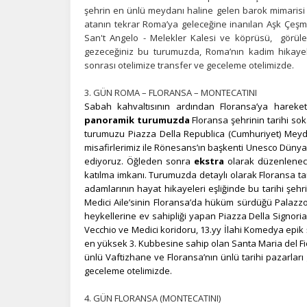
şehrin en ünlü meydanı haline gelen barok mimarisi
atanın tekrar Roma’ya geleceğine inanılan Aşk Çeşme
Z
San't Angelo - Melekler Kalesi ve köprüsü, görülec
gezeceğiniz bu turumuzda, Roma’nın kadim hikayel
Ot
sonrası otelimize transfer ve geceleme otelimizde.
çe
3. GÜN ROMA – FLORANSA – MONTECATINI
Sabah kahvaltısının ardından Floransa’ya hareket 
İ
panoramik turumuzda
Floransa şehrinin tarihi so
Zi
turumuzu Piazza Della Republica (Cumhuriyet) Meyd
sa
misafirlerimiz ile Rönesans’ın başkenti Unesco Dünya
an
ediyoruz. Öğleden sonra
ekstra
olarak düzenlene
katılma imkanı. Turumuzda detaylı olarak Floransa ta
adamlarının hayat hikayeleri eşliğinde bu tarihi
şehr
Medici Aile’sinin Floransa’da hüküm sürdüğü Palazz
P
heykellerine ev sahipliği yapan Piazza Della Signoria,
Si
Vecchio ve Medici koridoru, 13.yy İlahi Komedya epik şi
Ka
en yüksek 3. Kubbesine sahip olan Santa Maria del Fi
al
ünlü Vaftizhane ve Floransa’nın ünlü tarihi pazarları
geceleme otelimizde.
4. GÜN FLORANSA (MONTECATINI)