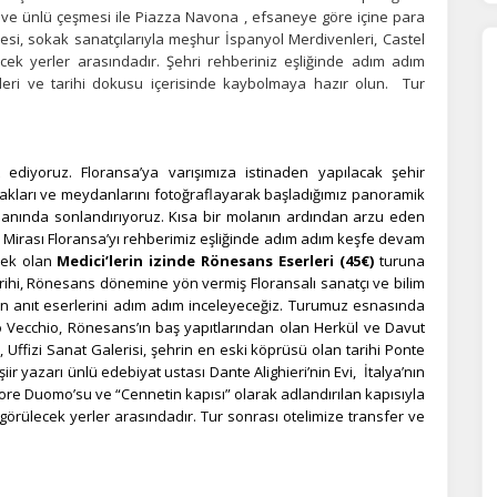
 ve ünlü çeşmesi ile Piazza Navona , efsaneye göre içine para
si, sokak sanatçılarıyla meşhur İspanyol Merdivenleri, Castel
orunlu Çerezler
HER ZAMAN AKTIF
ek yerler arasındadır. Şehri rehberiniz eşliğinde adım adım
eri ve tarihi dokusu içerisinde kaybolmaya hazır olun.
Tur
urum yönetimi, güvenlik ve temel site işlevleri için gereklidir. Bu
rezler olmadan site düzgün çalışmaz ve devre dışı bırakılamaz.
ediyoruz. Floransa’ya varışımıza istinaden yapılacak şehir
statistik Çerezleri
kakları ve meydanlarını fotoğraflayarak başladığımız panoramik
yaretçilerin siteyi nasıl kullandığını anonim olarak ölçeriz. Hangi
anında sonlandırıyoruz. Kısa bir molanın ardından arzu eden
yfaların popüler olduğunu ve kullanıcıların nerede zorluk yaşadığını
 Mirası Floransa’yı rehberimiz eşliğinde adım adım keşfe devam
lamamıza yardımcı olur.
cek olan
Medici’lerin izinde Rönesans Eserleri (45€)
turuna
rihi, Rönesans dönemine yön vermiş Floransalı sanatçı ve bilim
in anıt eserlerini adım adım inceleyeceğiz. Turumuz esnasında
o Vecchio, Rönesans’ın baş yapıtlarından olan Herkül ve Davut
azarlama Çerezleri
 Uffizi Sanat Galerisi, şehrin en eski köprüsü olan tarihi Ponte
ze ve ilgi alanlarınıza uygun reklamlar göstermek için kullanılır.
ir yazarı ünlü edebiyat ustası Dante Alighieri’nin Evi, İtalya’nın
patırsanız reklamları görmeye devam edersiniz, ancak daha az
ore Duomo’su ve “Cennetin kapısı” olarak adlandırılan kapısıyla
akalı olabilirler.
 görülecek yerler arasındadır. Tur sonrası otelimize transfer ve