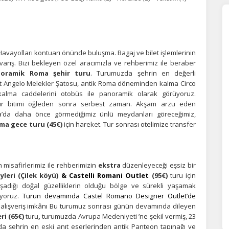
Havayolları kontuarı önünde buluşma. Bagaj ve bilet işlemlerinin
arış. Bizi bekleyen özel aracımızla ve rehberimiz ile beraber
oramik Roma şehir turu
. Turumuzda şehrin en değerli
n't Angelo Melekler Şatosu, antik Roma döneminden kalma Circo
kalma caddelerini otobüs ile panoramik olarak görüyoruz.
 tur bitimi öğleden sonra serbest zaman. Akşam arzu eden
a’da daha önce görmediğimiz ünlü meydanları göreceğimiz,
ma gece turu (45€)
için hareket.
Tur sonrası otelimize transfer
ÇEREZ KULLANIM AYARLARINIZ
erez tercihlerinizi
belirleyin
.
misafirlerimiz ile rehberimizin
ekstra
düzenleyeceği eşsiz bir
leri (Çilek köyü)
& Castelli Romani Outlet
(95€)
turu için
ze daha kişiselleştirilmiş bir web deneyimi sunmak için bazı bilgileri tarayıcınızda
adığı doğal güzelliklerin olduğu bölge ve sürekli yaşamak
polayabilir, bunları yurt içi ve yurt dışındaki hizmet sağlayıcılarla paylaşabiliriz. Bu
iyoruz.
Turun devamında Castel Romano Designer Outlet’de
in vermemeyi seçebilirsiniz ancak bu durumda sitemiz umduğumuz gibi çalışmaya
lışveriş imkânı
Bu turumuz sonrası günün devamında dileyen
lir.
Daha fazla bilgi için
KVKK bilgilendirmemizi
,
çerez kullanım
ve
gizlilik koşullarını
celeyebilirsiniz.
ri (65€)
turu
,
turumuzda Avrupa Medeniyeti ’ne şekil vermiş, 23
’da şehrin en eski anıt eserlerinden antik Panteon tapınağı ve