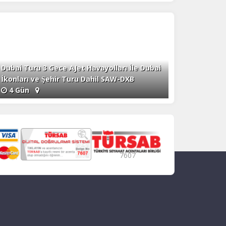
Dubai Turu 3 Gece AJet Havayolları İle Dubai
İkonları ve Şehir Turu Dahil SAW-DXB
4 Gün
7607