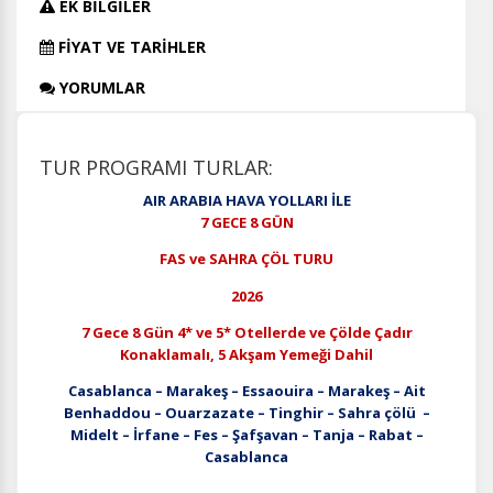
EK BİLGİLER
FİYAT VE TARİHLER
YORUMLAR
TUR PROGRAMI TURLAR:
AIR ARABIA HAVA YOLLARI İLE
7 GECE 8 GÜN
FAS ve SAHRA ÇÖL TURU
2026
7 Gece 8 Gün 4* ve 5* Otellerde ve Çölde Çadır
Konaklamalı, 5 Akşam Yemeği Dahil
Casablanca – Marakeş – Essaouira – Marakeş – Ait
Benhaddou – Ouarzazate – Tinghir – Sahra çölü –
Midelt – İrfane – Fes – Şafşavan – Tanja – Rabat –
Casablanca