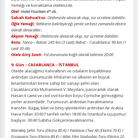
Yemeği ve konaklama otelimizde.
Otel:
Hotel Fourteen 4* vb.
Sabah Kahvaltısı:
Otelimizde alınacak olup, tur ücretine dahildir.
Öğle Yemeği:
Rehberin belirleyeceği yerde serbest zamanda ekstra
olarak alınacaktır..
Akşam Yemeği:
Otelimizde alınacak olup, tur ücretine dahildir.
Rota:
Tanca – Rabat: 245 km (3 saat)
Rabat – Casablanca: 90 km (1
saat 30 dk)
Otele Giriş Saati:
Yol durumuna bağlı olarak tahmini 20:00
9. Gün – CASABLANCA – İSTANBUL
Otelde alacağımız kahvaltının ve odaların boşaltılması
ardından Günümüzde Afrika’nın ve
ülkenin en büyük
limanlarından birine sahip bir sanayi şehri olan
Casablanca’da Muhammed V.
Meydanı, panoramik olarak
Hasan II camii ve cıvıl cıvıl kordon boyu Corniche göreceğimiz
yerler a
rasındadır. Turumuzun ardından havalimanına
transfer. Bagaj, bilet ve biniş işlemlerinin ardından
Air Arabia
Hava Yolları 3O437 tarifeli seferi 18:00 ile İstanbul’a uçuşumuz
başlıyor. 00:40 Sabiha GökçenHavalimanı’na
.
Marakeş Şehir Turu (Ekstra 80 €) / Fantasia Chez Ali (Ekstra 70 €) /
Essaouira Turu (Ekstra 80 €) / Atlas Film Stüdyoları Turu (Ekstra 25