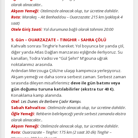
olarak alınacaktır..
Akşam Yemeği:
Otelimizde alınacak olup, tur ücretine dahildir.
Rota:
Marakeş – Ait Benhaddou – Ouarzazate: 215 km (yaklaşık 4
saat)
Otele Giriş Saati:
Yol durumuna bağlı olarak tahmini 20:00
5. Gün – OUARZAZATE – TINGHIR – SAHRA ÇÖLÜ
Kahvaltı sonrası Tinghir’e hareket. Yol boyunca bir yanda çöl,
diğer yanda Atlas Dağları manzarası eşliğinde ilerliyoruz. Su
kanalları, Todra Vadisi ve “Gül Şehri” M’gouna uğrak
noktalarımız arasında.
Ardından Merzouga Çölü’ne ulaşıp kampımıza yerleşiyoruz.
Akşam yemeği ve daha sonra serbest zaman. Serbest zaman
sırasında dileyen misafirlerimiz
deve ile gün batımı veya
gün doğumu turuna katılabilirler (ekstra tur 40 €).
Konaklama kamp alanında.
Otel:
Les Dunes de Berbere Çadır Kampı.
Sabah Kahvaltısı:
Otelimizde alınacak olup, tur ücretine dahildir.
Öğle Yemeği:
Rehberin belirleyeceği yerde serbest zamanda ekstra
olarak alınacaktır..
Akşam Yemeği:
Otelimizde alınacak olup, tur ücretine dahildir.
Rota:
Ouarzazate – Tinghir: 175 km (2 saat 30 dk)
Tinghir –