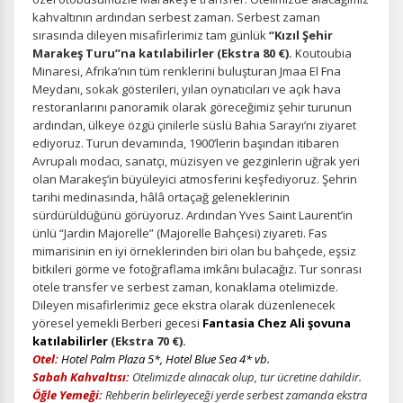
kahvaltının ardından serbest zaman. Serbest zaman
sırasında dileyen misafirlerimiz tam günlük
“Kızıl Şehir
Marakeş Turu”na katılabilirler (Ekstra 80 €).
Koutoubia
Minaresi, Afrika’nın tüm renklerini buluşturan Jmaa El Fna
Meydanı, sokak gösterileri, yılan oynatıcıları ve açık hava
restoranlarını panoramik olarak göreceğimiz şehir turunun
ardından, ülkeye özgü çinilerle süslü Bahia Sarayı’nı ziyaret
ediyoruz. Turun devamında, 1900’lerin başından itibaren
Avrupalı modacı, sanatçı, müzisyen ve gezginlerin uğrak yeri
olan Marakeş’in büyüleyici atmosferini keşfediyoruz. Şehrin
tarihi medinasında, hâlâ ortaçağ geleneklerinin
sürdürüldüğünü görüyoruz. Ardından Yves Saint Laurent’in
ünlü “Jardin Majorelle” (Majorelle Bahçesi) ziyareti. Fas
mimarisinin en iyi örneklerinden biri olan bu bahçede, eşsiz
bitkileri görme ve fotoğraflama imkânı bulacağız. Tur sonrası
otele transfer ve serbest zaman, konaklama otelimizde.
Dileyen misafirlerimiz gece ekstra olarak düzenlenecek
yöresel yemekli Berberi gecesi
Fantasia Chez Ali şovuna
katılabilirler
(Ekstra 70 €).
Otel:
Hotel Palm Plaza 5*, Hotel Blue Sea 4* vb.
Sabah Kahvaltısı:
Otelimizde alınacak olup, tur ücretine dahildir.
Öğle Yemeği:
Rehberin belirleyeceği yerde serbest zamanda ekstra