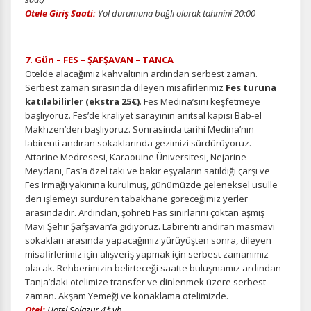
Otele Giriş Saati:
Yol durumuna bağlı olarak tahmini 20:00
7. Gün – FES – ŞAFŞAVAN – TANCA
Pazarlama Çerezleri
Otelde alacağımız kahvaltının ardından serbest zaman.
Size ve ilgi alanlarınıza uygun reklamlar göstermek için
Serbest zaman sırasında dileyen misafirlerimiz
Fes turuna
kullanılır. Kapatırsanız reklamları görmeye devam
katılabilirler (ekstra 25€)
. Fes Medina’sını keşfetmeye
edersiniz, ancak daha az alakalı olabilirler.
başlıyoruz. Fes’de kraliyet sarayının anıtsal kapısı Bab-el
Makhzen’den başlıyoruz. Sonrasinda tarihi Medina’nın
labirenti andıran sokaklarında gezimizi sürdürüyoruz.
Attarine Medresesi, Karaouine Üniversitesi, Nejarine
Meydanı, Fas’a özel takı ve bakır eşyaların satıldığı çarşı ve
Fes Irmağı yakınına kurulmuş, günümüzde geleneksel usulle
deri işlemeyi sürdüren tabakhane göreceğimiz yerler
Tercihleri Kaydet
arasındadır. Ardından, şöhreti Fas sınırlarını çoktan aşmış
Mavi Şehir Şafşavan’a gidiyoruz. Labirenti andıran masmavi
sokakları arasında yapacağımız yürüyüşten sonra, dileyen
misafirlerimiz için alışveriş yapmak için serbest zamanımız
olacak. Rehberimizin belirteceği saatte buluşmamız ardından
Tanja’daki otelimize transfer ve dinlenmek üzere serbest
zaman. Akşam Yemeği ve konaklama otelimizde.
Otel:
Hotel Solazur 4* vb.