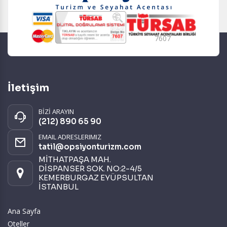
7607
İletişim
BİZİ ARAYIN
(212) 890 65 90
EMAIL ADRESLERIMIZ
tatil@opsiyonturizm.com
MİTHATPAŞA MAH.
DİSPANSER SOK. NO:2-4/5
KEMERBURGAZ EYÜPSULTAN
İSTANBUL
Ana Sayfa
Oteller