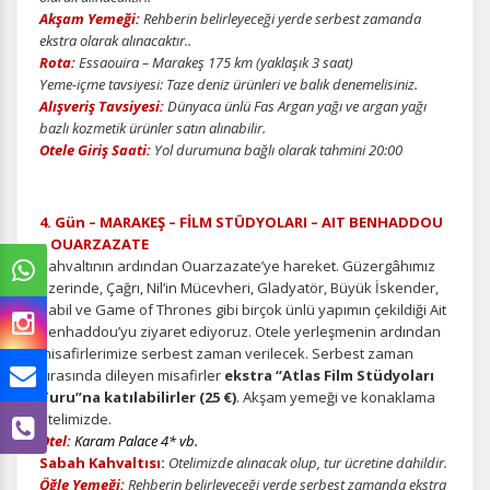
Akşam Yemeği:
Rehberin belirleyeceği yerde serbest zamanda
ekstra olarak alınacaktır..
Rota:
Essaouira – Marakeş 175 km (yaklaşık 3 saat)
Yeme-içme tavsiyesi: Taze deniz ürünleri ve balık denemelisiniz.
Alışveriş Tavsiyesi:
Dünyaca ünlü Fas Argan yağı ve argan yağı
bazlı kozmetik ürünler satın
alınabilir.
Otele Giriş Saati:
Yol durumuna bağlı olarak tahmini 20:00
4. Gün – MARAKEŞ – FİLM STÜDYOLARI – AIT BENHADDOU
– OUARZAZATE
Kahvaltının ardından Ouarzazate’ye hareket. Güzergâhımız
üzerinde, Çağrı, Nil’in Mücevheri, Gladyatör, Büyük İskender,
Babil ve Game of Thrones gibi birçok ünlü yapımın çekildiği Ait
Benhaddou’yu ziyaret ediyoruz. Otele yerleşmenin ardından
misafirlerimize serbest zaman verilecek. Serbest zaman
sırasında dileyen misafirler
ekstra “Atlas Film Stüdyoları
Turu”na katılabilirler (25 €)
. Akşam yemeği ve konaklama
otelimizde.
Otel:
Karam Palace 4* vb.
Sabah Kahvaltısı:
Otelimizde alınacak olup, tur ücretine dahildir.
Öğle Yemeği:
Rehberin belirleyeceği yerde serbest zamanda ekstra