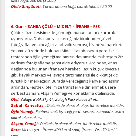
Merzouga: 200 km (3 saat)
Otele Giriş Saati:
Yol durumuna bağlı olarak tahmini 20:00
ÇEREZ KULLANIM AYARLARINIZ
Çerez tercihlerinizi
belirleyin
.
6. Gün – SAHRA ÇÖLÜ – MİDELT – İFRANE – FES
Daha fazla bilgi için
KVKK bilgilendirmemizi
,
çerez kullanım
ve
gizlilik koşullarını
inceleyebilirsiniz.
Çöldeki özel tesisimizde gündoğumunun tadını çıkararak
uyanıyoruz. Daha sonra çekeceğimiz birbirinden güzel
fotoğraflar ve alacağımız kahvaltı sonrası, İfrane’ye hareket.
Yolumuz üzerinde bulunan Midelt kasabasında yerel bir
Zorunlu Çerezler
HER ZAMAN AKTIF
restoranda öğle yemeği molamızın devamında muhteşem Ziz
Oturum yönetimi, güvenlik ve temel site işlevleri için
vadisini fotoğraflama şansı elde ediyoruz. Ardından, Atlas
gereklidir. Bu çerezler olmadan site düzgün çalışmaz ve
dağlarında bulunan İfraneye hareket. Fas’ın küçük İsviçre’si
devre dışı bırakılamaz.
gibi, kayak merkezi ve İsviçre tarzı mimarisi ile dikkat çekici
turistik bir merkezidir. Burada vereceğimiz kahve molasının
ardından, Fes’deki otelimize transfer ve dinlenmek üzere
serbest zaman. Akşam Yemeği ve konaklama otelimizde.
Otel:
Zalagh Butik Sky 4*, Zalagh Park Palace 5* vb.
Sabah Kahvaltısı:
Otelimizde alınacak olup, tur ücretine dahildir.
İstatistik Çerezleri
Öğle Yemeği:
Rehberin belirleyeceği yerde serbest zamanda ekstra
Ziyaretçilerin siteyi nasıl kullandığını anonim olarak
olarak alınacaktır..
ölçeriz. Hangi sayfaların popüler olduğunu ve
Akşam Yemeği:
Otelimizde alınacak olup, tur ücretine dahildir.
kullanıcıların nerede zorluk yaşadığını anlamamıza
Rota:
Merzouga – İfrane: 400 km (8 saat)
İfrane – Fes: 70 km (1
yardımcı olur.
saat)