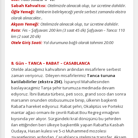
Sabah Kahvaltısı:
Otelimizde alınacak olup, tur ücretine dahildir.
Öğle Yemeği:
Rehberin belirleyeceği yerde serbest zamanda ekstra
olarak alınacaktır..
Akşam Yemeği:
Otelimizde alınacak olup, tur ücretine dahildir.
Rota:
Fes – Şafşavan: 200 km (3 saat 45 dk)
Şafşavan – Tanca: 110
km (2 saat 20 dk)
Otele Giriş Saati:
Yol durumuna bağlı olarak tahmini 20:00
8. Gün – TANCA – RABAT – CASABLANCA
Otelde alacağımız kahvaltının ardından misafirlere serbest
zaman veriyoruz. Dileyen misafirlerimiz
Tanca turuna
katilabilirler (ekstra 25€).
İspanyol Mahallesinden
baslayacagimiz Tanja şehir turumuza medinada devam
ediyoruz. İbni Batuta türbesi, peti soco, grand soco dan sonra
marsanin onunden otobusumuze binip, ülkenin başkenti
Rabat’a hareket ediyoruz. Rabat şehri, Okaliptüs ve Portekiz
mantar ağacı ormanı ile çevrili Rabat Bou Regreg ırmağının
kıyısında yer alıyor. Sürgündeki kral dönüşünü bu şehirden
ilan ettiğinden beri ülkeye başkentlik yapan Rabat’ta Kasbah
Oudaya, Hasan kulesi ve 5-ci Muhammed mozolesi
ziyaretlerinin ardından, Casablanca otelimize transfer. Akşam