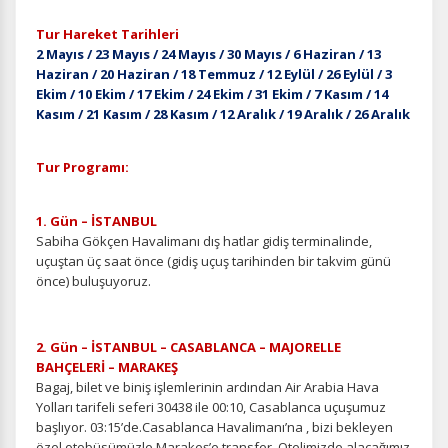
Tur Hareket Tarihleri
2 Mayıs / 23 Mayıs / 24 Mayıs / 30 Mayıs / 6 Haziran / 13
Haziran / 20 Haziran / 18 Temmuz / 12 Eylül / 26 Eylül / 3
Ekim / 10 Ekim / 17 Ekim / 24 Ekim / 31 Ekim / 7 Kasım / 14
Kasım / 21 Kasım / 28 Kasım / 12 Aralık / 19 Aralık / 26 Aralık
Tur Programı:
1. Gün – İSTANBUL
Sabiha Gökçen Havalimanı dış hatlar gidiş terminalinde,
uçuştan üç saat önce (gidiş uçuş tarihinden bir takvim günü
önce) buluşuyoruz.
2. Gün – İSTANBUL – CASABLANCA – MAJORELLE
BAHÇELERİ – MARAKEŞ
Bagaj, bilet ve biniş işlemlerinin ardından Air Arabia Hava
Yolları tarifeli seferi 30438 ile 00:10, Casablanca uçuşumuz
başlıyor. 03:15’de.Casablanca Havalimanı’na , bizi bekleyen
özel otobüsümüzle Marakeş’e transfer. Otelimizde alacağımız