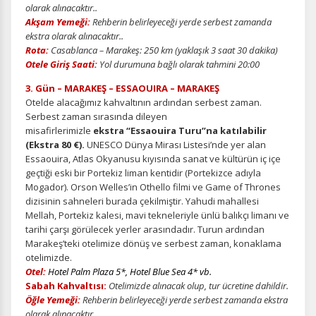
olarak alınacaktır..
Akşam Yemeği:
Rehberin belirleyeceği yerde serbest zamanda
ekstra olarak alınacaktır..
Rota:
Casablanca – Marakeş: 250 km (yaklaşık 3 saat 30 dakika)
Otele Giriş Saati:
Yol durumuna bağlı olarak tahmini 20:00
3. Gün – MARAKEŞ – ESSAOUIRA – MARAKEŞ
Otelde alacağımız kahvaltının ardından serbest zaman.
Serbest zaman sırasında dileyen
misafirlerimizle
ekstra “Essaouira Turu”na katılabilir
(Ekstra 80 €).
UNESCO Dünya Mirası Listesi’nde yer alan
Essaouira, Atlas Okyanusu kıyısında sanat ve kültürün iç içe
geçtiği eski bir Portekiz liman kentidir (Portekizce adıyla
Mogador). Orson Welles’in Othello filmi ve Game of Thrones
dizisinin sahneleri burada çekilmiştir. Yahudi mahallesi
Mellah, Portekiz kalesi, mavi tekneleriyle ünlü balıkçı limanı ve
tarihi çarşı görülecek yerler arasındadır. Turun ardından
Marakeş’teki otelimize dönüş ve serbest zaman, konaklama
otelimizde.
Otel:
Hotel Palm Plaza 5*, Hotel Blue Sea 4* vb.
Sabah Kahvaltısı:
Otelimizde alınacak olup, tur ücretine dahildir.
Öğle Yemeği:
Rehberin belirleyeceği yerde serbest zamanda ekstra
olarak alınacaktır..