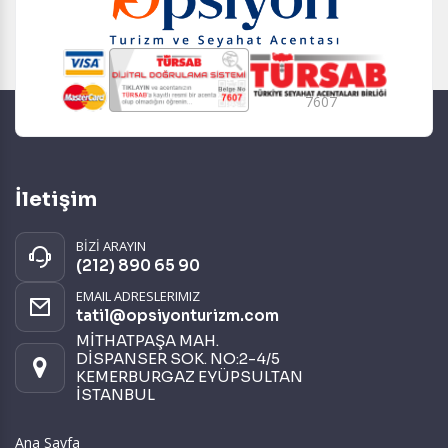
7607
İletişim
BİZİ ARAYIN
(212) 890 65 90
EMAIL ADRESLERIMIZ
tatil@opsiyonturizm.com
MİTHATPAŞA MAH.
DİSPANSER SOK. NO:2-4/5
KEMERBURGAZ EYÜPSULTAN
İSTANBUL
Ana Sayfa