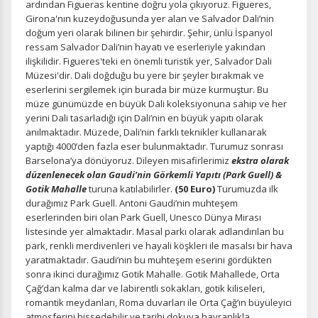
ardından Figueras kentine doğru yola çıkıyoruz. Figueres,
Girona'nın kuzeydoğusunda yer alan ve Salvador Dali’nin
doğum yeri olarak bilinen bir şehirdir. Şehir, ünlü İspanyol
ressam Salvador Dali’nin hayatı ve eserleriyle yakından
ilişkilidir. Figueres'teki en önemli turistik yer, Salvador Dali
Müzesi'dir.
Dali doğduğu bu yere bir şeyler bırakmak ve
eserlerini sergilemek için burada bir müze kurmuştur. Bu
müze günümüzde en büyük Dali koleksiyonuna sahip ve her
yerini Dali tasarladığı için Dali’nin en büyük yapıtı olarak
anılmaktadır. Müzede, Dali’nin farklı teknikler kullanarak
yaptığı 4000’den fazla eser bulunmaktadır. Turumuz sonrası
Barselona’ya dönüyoruz. Dileyen misafirlerimiz
ekstra olarak
düzenlenecek olan
Gaudi’nin Görkemli Yapıtı (Park Guell) &
Gotik Mahalle
turuna katılabilirler.
(50 Euro)
Turumuzda ilk
durağımız Park Guell. Antoni Gaudi’nin muhteşem
eserlerinden biri olan Park Guell, Unesco Dünya Mirası
listesinde yer almaktadır. Masal parkı olarak adlandırılan bu
park, renkli merdivenleri ve hayali köşkleri ile masalsı bir hava
yaratmaktadır. Gaudi’nin bu muhteşem eserini gördükten
sonra ikinci durağımız Gotik Mahalle. Gotik Mahallede, Orta
Çağ’dan kalma dar ve labirentli sokakları, gotik kiliseleri,
romantik meydanları, Roma duvarları ile Orta Çağ’ın büyüleyici
atmosferini hissedebilir ve tarihi dokuya hayranlıkla