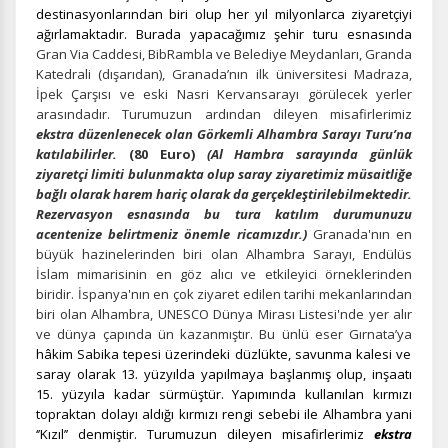
destinasyonlarından biri olup her yıl milyonlarca ziyaretçiyi
ağırlamaktadır. Burada yapacağımız şehir turu esnasında
Gran Via Caddesi, BibRambla ve Belediye Meydanları, Granda
Katedrali (dışarıdan), Granada’nın ilk üniversitesi Madraza,
İpek Çarşısı ve eski Nasri Kervansarayı görülecek yerler
arasındadır. Turumuzun ardından dileyen misafirlerimiz
ekstra düzenlenecek olan Görkemli Alhambra Sarayı Turu’na
katılabilirler.
(80 Euro)
(Al Hambra sarayında günlük
ziyaretçi limiti bulunmakta olup saray ziyaretimiz müsaitliğe
bağlı olarak harem hariç olarak da gerçekleştirilebilmektedir.
Rezervasyon esnasında bu tura katılım durumunuzu
acentenize belirtmeniz önemle ricamızdır.)
Granada'nın en
büyük hazinelerinden biri olan Alhambra Sarayı, Endülüs
İslam mimarisinin en göz alıcı ve etkileyici örneklerinden
biridir. İspanya'nın en çok ziyaret edilen tarihi mekanlarından
biri olan Alhambra, UNESCO Dünya Mirası Listesi'nde yer alır
ve dünya çapında ün kazanmıştır. Bu ünlü eser Gırnata’ya
hâkim Sabika tepesi üzerindeki düzlükte, savunma kalesi ve
saray olarak
13. yüzyılda yapılmaya başlanmış olup, inşaatı
15. yüzyıla kadar sürmüştür. Yapımında kullanılan kırmızı
topraktan dolayı aldığı kırmızı rengi sebebi ile Alhambra yani
‘’Kızıl’’ denmiştir. Turumuzun dileyen misafirlerimiz
ekstra