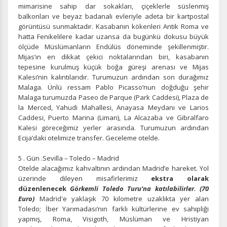
mimarisine sahip dar sokakları, çiçeklerle süslenmiş
balkonları ve beyaz badanalı evleriyle adeta bir kartpostal
görüntüsü sunmaktadır. Kasabanın kökenleri Antik Roma ve
hatta Fenikelilere kadar uzansa da bugünkü dokusu büyük
ölçüde Müslümanların Endülüs döneminde şekillenmiştir.
Mijas’ın en dikkat çekici noktalarından biri, kasabanın
tepesine kurulmuş küçük boğa güreşi arenası ve Mijas
Kalesi’nin kalıntılarıdır. Turumuzun ardından son durağımız
Malaga. Ünlü ressam Pablo Picasso’nun doğduğu şehir
Malaga turumuzda Paseo de Parque (Park Caddesi), Plaza de
la Merced, Yahudi Mahallesi, Anayasa Meydanı ve Larios
Caddesi, Puerto Marina (Liman), La Alcazaba ve Gibralfaro
Kalesi göreceğimiz yerler arasında. Turumuzun ardından
ÇEREZ KULLANIM AYARLARINIZ
Ecija’daki otelimize transfer. Geceleme otelde.
Çerez tercihlerinizi
belirleyin
.
5 . Gün .Sevilla – Toledo – Madrid
Daha fazla bilgi için
KVKK bilgilendirmemizi
,
çerez kullanım
ve
Otelde alacağımız kahvaltının ardından Madrid’e hareket. Yol
gizlilik koşullarını
inceleyebilirsiniz.
üzerinde dileyen misafirlerimiz
ekstra olarak
düzenlenecek
Görkemli Toledo Turu’na katılabilirler. (70
Euro)
Madrid'e yaklaşık 70 kilometre uzaklıkta yer alan
Zorunlu Çerezler
Toledo; İber Yarımadası’nın farklı kültürlerine ev
sahipliği
HER ZAMAN AKTIF
yapmış, Roma, Visigoth, Müslüman ve Hristiyan
Oturum yönetimi, güvenlik ve temel site işlevleri için