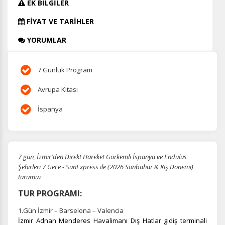
EK BİLGİLER
FİYAT VE TARİHLER
YORUMLAR
7 Günlük Program
Avrupa Kıtası
İspanya
7 gün, İzmir'den Direkt Hareket Görkemli İspanya ve Endülüs
Şehirleri 7 Gece - SunExpress ile (2026 Sonbahar & Kış Dönemi)
turumuz
TUR PROGRAMI:
1.Gün İzmir – Barselona – Valencia
İzmir Adnan Menderes Havalimanı Dış Hatlar gidiş terminali