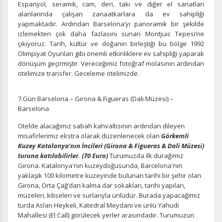
Espanyol, seramik, cam, deri, takı ve diğer el sanatları
alanlarında çalışan zanaatkarlara da ev sahipliği
yapmaktadır. Ardından Barselona’yı panoramik bir şekilde
izlemekten çok daha fazlasını sunan Montjuic Tepesi’ne
çıkıyoruz. Tarih, kültür ve doğanın birleştiği bu bölge 1992
Olimpiyat Oyunları gibi önemli etkinliklere ev sahipliği yaparak
dönüşüm geçirmiştir. Vereceğimiz fotoğraf molasının ardından
otelimize transfer. Geceleme otelimizde.
7.Gün Barselona – Girona & Figueras (Dali Müzesi) –
Barselona
Otelde alacağımız sabah kahvaltısının ardından dileyen
misafirlerimiz ekstra olarak düzenlenecek olan
Görkemli
Kuzey Katalonya’nın İncileri (Girona & Figueras & Dali Müzesi)
turuna katılabilirler. (70 Euro)
Turumuzda ilk durağımız
Girona. Katalonya'nın kuzeydoğusunda, Barcelona'nın
yaklaşık 100 kilometre kuzeyinde bulunan tarihi bir şehir olan
Girona, Orta Çağ’dan kalma dar sokakları, tarihi yapıları,
müzeleri, kiliseleri ve surlarıyla ünlüdür. Burada yapacağımız
turda Aslan Heykeli, Katedral Meydanı ve ünlü Yahudi
Mahallesi (El Call) görülecek yerler arasındadır. Turumuzun