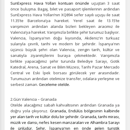
SunExpress Hava Yolları kontuarı önünde
uçuştan 3 saat
önce buluşma.
Bagaj, bilet ve pasaport işlemlerinin ardından
SunExpress Hava Yolları’nın XQ894 sefer sayılı uçuşu ile saat
11.35’te Barcelona’ya hareket. Yerel saat ile 13.15’te
varışımızın ardından alanda bizleri bekleyen aracımız ile
Valencia’ya hareket. Varışımızla birlikte şehir turumuz başlıyor.
Valencia, İspanya'nın doğu kıyısında, Akdeniz'in turkuaz
sularıyla çevrili, tarihi ve modern bir şehirdir. İspanya'nın
üçüncü büyük şehri olan Valencia, zengin tarih, kültür ve
sanatıyla ziyaretçilerini buraya çekmektedir. Varışımızla
birlikte yapacağımız şehir turunda
Belediye Sarayı, Gotik
Katedral, Arena, Sanat ve Bilim Müzesi, Tarihi Pazar Mercado
Central ve Eski İpek borsası görülecek yer arasındadır.
Turumuzun ardından otelimize transfer, odalara yerleşme ve
serbest zaman.
Geceleme otelde.
2.Gün Valencia – Granada
Otelde alacağımız sabah kahvaltısının ardından Granada ya
doğru yola çıkıyoruz.
Granada, Endülüs bölgesinin kalbinde
yer alan tarih ve kültür dolu bir şehirdir. Granada, tarihi mirası,
müzik ve dansı, nefes kesen manzaraları ve Alhambra Sarayı
ile ünlüdür. Şehir, İspanya'nın en önde gelen turistik