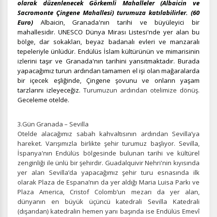
olarak düzenlenecek Görkemli Mahalleler (Albaicin ve
Sacromonte Çingene Mahallesi) turumuza katılabilirler. (60
Euro)
Albaicin, Granada'nın tarihi ve büyüleyici bir
mahallesidir. UNESCO Dünya Mirası Listesi'nde yer alan bu
bölge, dar sokakları, beyaz badanalı evleri ve manzaralı
tepeleriyle ünlüdür. Endülüs İslam kültürünün ve mimarisinin
izlerini taşır ve Granada'nın tarihini yansıtmaktadır. Burada
yapacağımız turun ardından tamamen el işi olan mağaralarda
bir içecek eşliğinde, Çingene şovunu ve onların yaşam
tarzlarını izleyeceğiz.
Turumuzun ardından otelimize dönüş.
Geceleme otelde.
3.Gün Granada – Sevilla
Otelde alacağımız sabah kahvaltısının ardından Sevilla’ya
hareket. Varışımızla birlikte şehir turumuz başlıyor. Sevilla,
İspanya'nın Endülüs bölgesinde bulunan tarihi ve kültürel
zenginliği ile ünlü bir şehirdir. Guadalquivir Nehri'nin kıyısında
yer alan Sevilla’da yapacağımız şehir turu esnasında ilk
olarak Plaza de Espana’nın da yer aldığı Maria Luisa Parkı ve
Plaza America, Cristof Colomb’un mezarı da yer alan,
dünyanın en büyük üçüncü katedrali Sevilla Katedrali
(dışarıdan) katedralin hemen yanı başında ise Endülüs Emevî