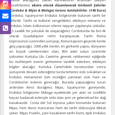
Otelde alacağımız sabah kahvaltısının ardından dileyen
misafirlerimiz
ekstra olarak düzenlenecek Görkemli Şehirler
(Cordoba & Mijas & Malaga) turuna katılabilirler.
(140 Euro)
Cordoba, İspanya'nın Endülüs bölgesinde bulunan tarihi bir
şehirdir. Tarihi ve kültürel zenginlikleri, etkileyici mimarisi ve
Endülüs İslam kültürünün izlerini taşıyan yapılarıyla ünlüdür.
1,5 saatlik bir yolculuk ile ulaşacağımız Cordoba’da da bizi ilk
olarak Guadalquivir nehri karşılayacak. Tarihi Roma
köprüsünün üzerinden yürüyüp, Roma kapısını geçerek kente
giriş yapacağız. 2000 yıllık kentin, en görkemli yapısı, dünyanın
en büyük camilerinden olan, 850 adet sütun üzerinde
yükselen Kurtuba Ulu Camii’ne girerek, rehberimiz eşliğinde
bu muhteşem eserin görkemine tanıklık ederken, etkileyici
bilgiler alacağız. Kurtuba Camii’ndeki turumuzdan sonra
yürüyerek devam edeceğimiz turda tertemiz eski sokakları ve
Endülüs mimarisinin tüm inceliğini yansıtan eski hanı ve
Cordoba’nın evlerini göreceğiz. Burada yapacağımız turun
ardından ikinci durağımız
Mijas, İspanya'nın güneyinde,
Endülüs bölgesinin Málaga eyaletinde yer alan ve özellikle
beyaz badanalı evleriyle ünlü olan şirin ve geleneksel bir dağ
kasabasıdır. Costa del Sol kıyısına yakın konumda bulunan
Mijas, hem deniz manzarası hem de tarihi dokusuyla dikkat
çeker. Mijas Pueblo, yani kasabanın tarihi kısmı, tipik Endülüs