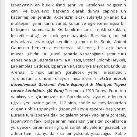
İspanya’nın en büyük ikinci şehri ve Katalonya bölgesinin
canlı ve büyüleyici başkenti olarak dünya çapında ün
kazanmış bir şehirdir. Akdeniz'in sıcak sularıyla yıkanan bu
muhteşem şehir, tarih, sanat, kültür ve eğlencenin eşsiz bir
Tercihleri Kaydet
birleşimini sunmaktadır. Görkemli mimarisi, renkli sokakları,
lezzetli mutfağı ve canlı gece hayatıyla Barselona, her yıl
milyonlarca ziyaretçiyi kendine çekmektedir. Şehir, Antoni
Gaudi'nin benzersiz eserleriyle süslenmiş bir açık hava
müzesi gibidir. Bu güzel şehirde yapacağımız şehir turu
esnasında La Sagrada Familia Kilisesi, Cristof Colomb Heykeli,
La Ramblas Caddesi, İspanya ve Catalunya Meydanı, Endülüs
Arenası, Olimpic Liman’ı görülecek yerler arasındadır.
Turumuzun ardından dileyen misafirlerimiz
ekstra olarak
düzenlenecek Görkemli Poble Espanyol & Montjuic Tepesi
turuna katılabilir.
(30 Euro)
Turumuza 1929 Dünya Fuarı için
yapılmış ve günümüzde de Barcelona'yı ziyaret edenlerin
uğrak yeri haline gelen, 117 bina, cadde ve meydanlardan
oluşan Poble Espanyol’u (İspanyol Köyü) gezerek başlıyoruz.
Burada tüm İspanya'daki bölgelerin örnek yapılarını görecek,
İspanya’nın farklı bölgelerinin mimarisini yansıtan sokaklarda
yürüyecek, birbirinden ilginç el sanatı atölyelerini gezecek ve
adeta tüm İspanya'da kısa bir yolculuk yapacağız. Poble