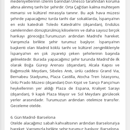
medeniyetlerinin izlerini barından Unesco tarafından koruma
gereklidir. Bu çerezler olmadan site düzgün çalışmaz ve
altına alınmış tarihi bir şehirdir. Orta Çağ’dan kalma muhteşem
devre dışı bırakılamaz.
mimarisi ve kültürel mirasıyla tanınır. Bu açık hava müzesi
şehirde yapacağımız turda tarihi dar sokaklarda, İspanya’nın
en eski katedrali Toledo Katedrali’ni (dışarıdan), Endülüs
camilerinden dönüştürülmüş kiliselerini ve daha sayısız birçok
harikayı göreceğiz.Turumuzun ardından Madrid’e hareket.
İstatistik Çerezleri
Varışımızla birlikte şehir turumuz başlıyor. İspanya’nın
başkenti olan Madrid köklü tarihi ve kültürel zenginlikleriyle
Ziyaretçilerin siteyi nasıl kullandığını anonim olarak
İspanya’nın en çok ziyaretçi çeken şehirlerinin başında
ölçeriz. Hangi sayfaların popüler olduğunu ve
gelmektedir. Burada yapacağımız şehir turunda Madrid'de ilk
kullanıcıların nerede zorluk yaşadığını anlamamıza
olarak Boğa Güreşi Arenası (dışarıdan), Alcala Kapısı ve
yardımcı olur.
Bağımsızlık Meydanı, Sibeles Anıtı, ünlü caddesi Grand Via,
Bernabeu Stadyumu, Plaza Castilla, Atocha Tren İstasyonu,
Ünlü Prado Müzesi (dışarıdan) Don Kişot ve Sanço Panço’nun
heykellerinin yer aldığı Plaza de Espana, Kraliyet Sarayı
(dışarıdan), 9 kapılı Plaza Mayor ve Sol Meydanı görülecek
Pazarlama Çerezleri
yerler arasındadır. Turumuzun ardından otelimize transfer.
Size ve ilgi alanlarınıza uygun reklamlar göstermek için
Geceleme otelde.
kullanılır. Kapatırsanız reklamları görmeye devam
edersiniz, ancak daha az alakalı olabilirler.
6. Gün Madrid- Barselona
Otelde alacağımız sabah kahvaltısının ardından Barselona’ya
hareket. Varışımızla birlikte şehir turumuz başlıyor.
Barselona,