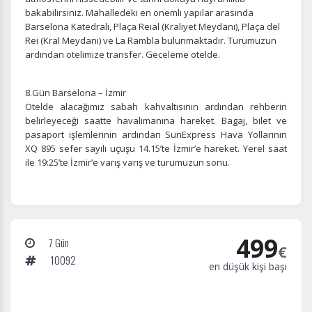
bakabilirsiniz. Mahalledeki en önemli yapılar arasında
Barselona Katedrali, Plaça Reial (Kraliyet Meydanı), Plaça del
Rei (Kral Meydanı) ve La Rambla bulunmaktadır. Turumuzun
ardından otelimize transfer. Geceleme otelde.
8.Gün Barselona – İzmir
Otelde alacağımız sabah kahvaltısının ardından rehberin
belirleyeceği saatte havalimanına hareket. Bagaj, bilet ve
pasaport işlemlerinin ardından SunExpress Hava Yollarının
XQ 895 sefer
sayılı uçuşu 14.15’te İzmir’e hareket. Yerel saat
ile 19:25’te İzmir’e varış varış ve turumuzun sonu.
499
7 Gün
€
10092
en düşük kişi başı