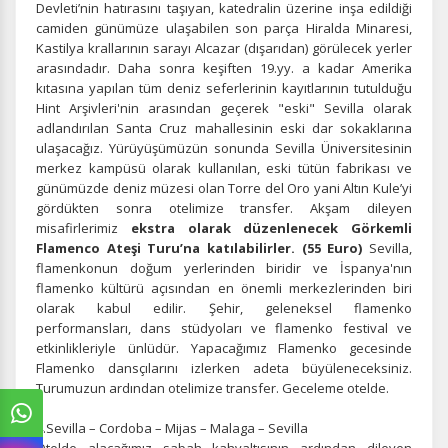
Devleti’nin hatırasını taşıyan, katedralin üzerine inşa edildiği
camiden günümüze ulaşabilen son parça Hiralda Minaresi,
Kastilya krallarının sarayı Alcazar (dışarıdan) görülecek yerler
arasındadır. Daha sonra keşiften 19.yy. a kadar Amerika
kıtasına yapılan tüm deniz seferlerinin kayıtlarının tutulduğu
Hint Arşivleri'nin arasından geçerek "eski" Sevilla olarak
adlandırılan Santa Cruz mahallesinin eski dar sokaklarına
ulaşacağız. Yürüyüşümüzün sonunda Sevilla Üniversitesinin
merkez kampüsü olarak kullanılan, eski tütün fabrikası ve
günümüzde deniz müzesi olan Torre del Oro yani Altın Kule’yi
gördükten sonra otelimize transfer. Akşam dileyen
misafirlerimiz
ekstra olarak düzenlenecek
Görkemli
F
lamenco Ateşi Turu’na katılabilirler. (55 Euro)
Sevilla,
flamenkonun doğum yerlerinden biridir ve İspanya'nın
flamenko kültürü açısından en önemli merkezlerinden biri
olarak kabul edilir. Şehir, geleneksel flamenko
performansları, dans stüdyoları ve flamenko festival ve
etkinlikleriyle ünlüdür. Yapacağımız Flamenko gecesinde
Flamenko dansçılarını izlerken adeta büyüleneceksiniz.
Turumuzun ardından otelimize transfer. Geceleme otelde.
4.Sevilla – Cordoba – Mijas – Malaga – Sevilla