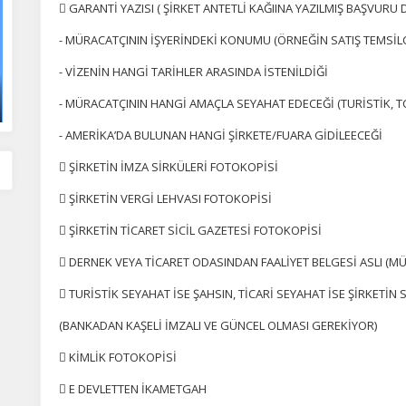
 GARANTİ YAZISI ( ŞİRKET ANTETLİ KAĞIINA YAZILMIŞ BAŞVURU D
- MÜRACATÇININ İŞYERİNDEKİ KONUMU (ÖRNEĞİN SATIŞ TEMSİLCİ
- VİZENİN HANGİ TARİHLER ARASINDA İSTENİLDİĞİ
- MÜRACATÇININ HANGİ AMAÇLA SEYAHAT EDECEĞİ (TURİSTİK, TC
- AMERİKA’DA BULUNAN HANGİ ŞİRKETE/FUARA GİDİLEECEĞİ
 ŞİRKETİN İMZA SİRKÜLERİ FOTOKOPİSİ
 ŞİRKETİN VERGİ LEHVASI FOTOKOPİSİ
 ŞİRKETİN TİCARET SİCİL GAZETESİ FOTOKOPİSİ
 DERNEK VEYA TİCARET ODASINDAN FAALİYET BELGESİ ASLI (MÜH
 TURİSTİK SEYAHAT İSE ŞAHSIN, TİCARİ SEYAHAT İSE ŞİRKETİ
(BANKADAN KAŞELİ İMZALI VE GÜNCEL OLMASI GEREKİYOR)
 KİMLİK FOTOKOPİSİ
ÇEREZ KULLANIM AYARLARINIZ
 E DEVLETTEN İKAMETGAH