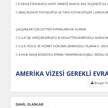
erez tercihlerinizi
belirleyin
.
 E DEVLETTEN NUFUS KAYIT ÖRNEĞİ (NUFUS AİLE SEÇENEĞİ İLE A
ze daha kişiselleştirilmiş bir web deneyimi sunmak için bazı bilgileri tarayıcınızda
 ARAÇ RUHSAT FOTOKOPİSİ VE TAPU FOTOKOPİLERİ ( VARSA M
polayabilir, bunları yurt içi ve yurt dışındaki hizmet sağlayıcılarla paylaşabiliriz. Bu
in vermemeyi seçebilirsiniz ancak bu durumda sitemiz umduğumuz gibi çalışmaya
lir.
Daha fazla bilgi için
KVKK bilgilendirmemizi
,
çerez kullanım
ve
gizlilik koşullarını
celeyebilirsiniz.
ÇALIŞANLAR İÇİN ÜSTTEKİ EVRAKLARA EK OLARAK
 S.G.K İŞE GİRİŞ BİLDİRGESİ (E-DEVLETTEN BARKODLU ALINACAK
orunlu Çerezler
HER ZAMAN AKTIF
 S.G.K TESCİL VE HİZMET DÖKÜMÜ (BARKODLU OLARAK E –DEV
urum yönetimi, güvenlik ve temel site işlevleri için gereklidir. Bu
 4 AYLIK MAAŞ BODROSU (FİRMA TARAFINDAN KAŞELİ- İMZALI O
rezler olmadan site düzgün çalışmaz ve devre dışı bırakılamaz.
AMERİKA VİZESİ GEREKLİ EVRA
statistik Çerezleri
yaretçilerin siteyi nasıl kullandığını anonim olarak ölçeriz. Hangi
Broşür İn
yfaların popüler olduğunu ve kullanıcıların nerede zorluk yaşadığını
lamamıza yardımcı olur.
DAHİL OLANLAR:
azarlama Çerezleri