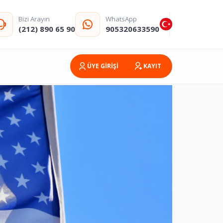
Bizi Arayın
WhatsApp
(212) 890 65 90
905320633590
ÜYE GİRİŞİ
KAYIT