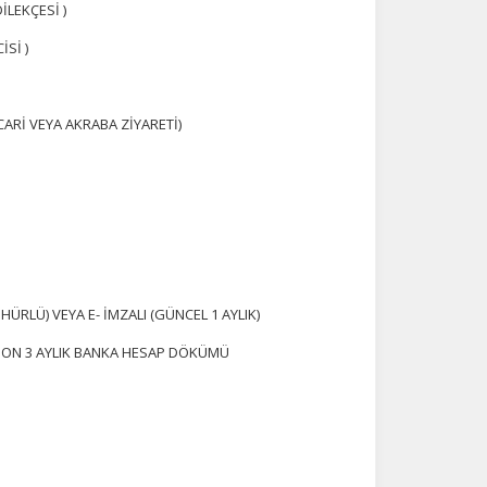
İLEKÇESİ )
Sİ )
ARİ VEYA AKRABA ZİYARETİ)
ÜRLÜ) VEYA E- İMZALI (GÜNCEL 1 AYLIK)
N SON 3 AYLIK BANKA HESAP DÖKÜMÜ