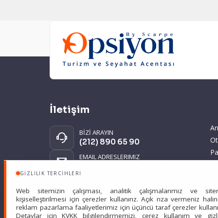
İletişim
An
BİZİ ARAYIN
Ot
(212) 890 65 90
Pa
EMAIL ADRESLERIMIZ
Gi
tatil@opsiyonturizm.com
GIZLILIK TERCIHLERI
KV
MİTHATPAŞA MAH.
ve
DİSPANSER SOK. NO:2-4/5
Web sitemizin çalışması, analitik çalışmalarımız ve site
KEMERBURGAZ
kişiselleştirilmesi için çerezler kullanırız. Açık rıza vermeniz hali
EYÜPSULTAN İSTANBUL
reklam pazarlama faaliyetlerimiz için üçüncü taraf çerezler kullanıl
Detaylar için
KVKK bilgilendirmemizi
,
çerez kullanım
ve
gizl