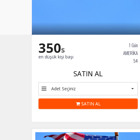
350
1 Gün
$
AMERİKA
en düşük kişi başı
54
SATIN AL
Adet Seçiniz
SATIN AL