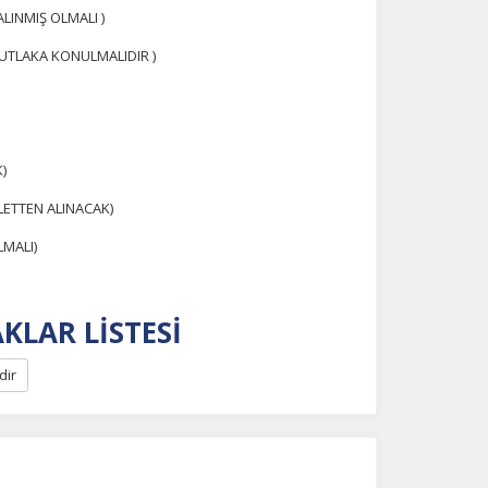
LINMIŞ OLMALI )
UTLAKA KONULMALIDIR )
na
)
LETTEN ALINACAK)
LMALI)
KLAR LİSTESİ
dir