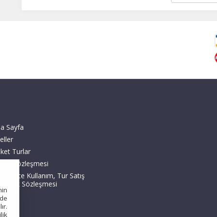
a Sayfa
eller
ket Turlar
zlilik Sözleşmesi
KK, Site Kullanım, Tur Satış
 Üyelik Sözleşmesi
nin
nde
ır.
ilik