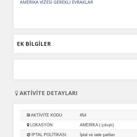
AMERİKA VİZESİ GEREKLİ EVRAKLAR
ze ve ilgi alanlarınıza uygun reklamlar göstermek için kullanılır.
patırsanız reklamları görmeye devam edersiniz, ancak daha az
akalı olabilirler.
EK BİLGİLER
Tümünü Reddet
Tümünü Kabul Et
Tercihleri Kaydet
AKTİVİTE DETAYLARI
AKTİVİTE KODU:
#54
LOKASYON:
AMERİKA ( çıkışlı)
İPTAL POLİTİKASI:
İptal ve iade şartları