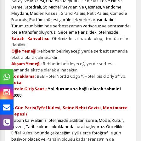
Sarayı ve Müzesi, Chatelet Meydanı, Ile de la Cité ve Notre
Dame Katedrali, St. Michel Meydanı ve Çeşmesi, Vendome
Meydanı, Madlen Kilisesi, Grand Palais, Petit Palais, Comedie
Francais, Parfüm müzesi görülecek yerler arasındadır.
Turumuzun bitiminde serbest zaman veriyoruz ve sonrasında
otele transfer oluyoruz. Geceleme Paris ‘deki otelimizde.
Sabah Kahvaltısı;
Otelimizde alınacak olup, tur ücretine
dahildir.
Öğle Yemeği:
Rehberin belirleyeceği yerde serbest zamanda
ekstra olarak alınacaktır.
Akşam Yemeği:
Rehberin belirleyeceği yerde serbest
zamanda ekstra olarak alınacaktır.
Konaklama:
B&B Hotel Nord 2 Cdg 3*, Hotel Ibis d’Orly 3* vb.
Rota:
Otele Giriş Saati;
Yol durumuna bağlı olarak tahmini
20:00
4.Gün Paris(Eyfel Kulesi, Seine Nehri Gezisi, Montmarte
Tepesi)
Sabah kahvaltımızı otelimizde aldıktan sonra, Moda, Kültür,
Lezzet, Tarih kokan sokaklarında tura başlıyoruz. Öncelikle
Eiffel Kulesi önünde çekeceğimiz yüzlerce fotoğraf ile gün
başlıyor olacak ve
Paris'in olduğu kadar Fransa’nın da