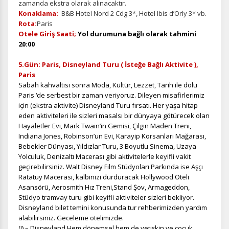
zamanda ekstra olarak alınacaktır.
Konaklama:
B&B Hotel Nord 2 Cdg 3*, Hotel Ibis d’Orly 3* vb.
Rota:
Paris
Otele Giriş Saati;
Yol durumuna bağlı olarak tahmini
20:00
5.Gün: Paris, Disneyland Turu ( İsteğe Bağlı Aktivite ),
Paris
Sabah kahvaltısı sonra Moda, Kültür, Lezzet, Tarih ile dolu
Paris ‘de serbest bir zaman veriyoruz. Dileyen misafirlerimiz
için (ekstra aktivite) Disneyland Turu fırsatı. Her yaşa hitap
ÇEREZ KULLANIM AYARLARINIZ
eden aktiviteleri ile sizleri masalsı bir dünyaya götürecek olan
Çerez tercihlerinizi
belirleyin
.
Hayaletler Evi, Mark Twain’in Gemisi, Çılgın Maden Treni,
Indiana Jones, Robinson’un Evi, Karayip Korsanları Mağarası,
Daha fazla bilgi için
KVKK bilgilendirmemizi
,
çerez kullanım
ve
Bebekler Dünyası, Yıldızlar Turu, 3 Boyutlu Sinema, Uzaya
gizlilik koşullarını
inceleyebilirsiniz.
Yolculuk, Denizaltı Macerası gibi aktivitelerle keyifli vakit
geçirebilirsiniz. Walt Disney Film Stüdyoları Parkında ise Aşçı
Ratatuy Macerası, kalbinizi durduracak Hollywood Oteli
Zorunlu Çerezler
HER ZAMAN AKTIF
Asansörü, Aerosmith Hız Treni,Stand Şov, Armageddon,
Stüdyo tramvay turu gibi keyifli aktiviteler sizleri bekliyor.
Oturum yönetimi, güvenlik ve temel site işlevleri için
Disneyland bilet temini konusunda tur rehberimizden yardım
gereklidir. Bu çerezler olmadan site düzgün çalışmaz ve
alabilirsiniz. Geceleme otelimizde.
devre dışı bırakılamaz.
(!) – Disneyland Hem dönemsel hem de yetişkin ve çocuk