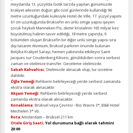
meydanda 13. yüzyılda Gotik tarzda yapılan günümüzde
kraliyet ailesinin düğün gibi özel günlerinde kullandığı 96
metre uzunluğundaki kulesiyle Hotel de Ville, 17. yüzyıl yapımı
61 cm uzunluğunda Brüksel’in en ünlü simge yapısı işeyen
çocuk heykeli Manneken Pis, demir kristalinin 165 milyar kez
büyütülmüş halinin tasvir edildiği, 18 metre çapında, 9
bölümden oluşan Brüksel’in bir diğer ünlü simge yapısı sıra
dışı tasarım Atomium, Brüksel parkının önünde bulunan
Belçika Kraliyet Sarayı, hemen yakınında etkileyici Saint
Jacques sur Coudenberg Kilisesi, görüldükden sonra serbest
zaman ve otelimize transfer. Geceleme otelimizde.
Sabah Kahvaltısı;
Otelimizde alınacak olup, tur ücretine
dahildir.
Öğle Yemeği:
Rehberin belirleyeceği yerde serbest zamanda
ekstra olarak alınacaktır.
Akşam Yemeği:
Rehberin belirleyeceği yerde serbest
zamanda ekstra olarak alınacaktır.
Konaklama:
Brüksel veya Çevresi - Ibis Wavre 3*, B&B Hotel
Mechelen 3* vb.
Rota:
Amsterdam – Brüksel 211 km
Otele Giriş Saati;
Yol durumuna bağlı olarak tahmini
20:00