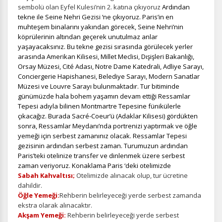
sembolü olan Eyfel Kulesi’nin 2. katına çıkıyoruz
Ardından
tekne ile Seine Nehri Gezisi ‘ne çıkıyoruz. Paris’in en
muhteşem binalarını yakından görecek, Seine Nehri’nin
köprülerinin altından geçerek unutulmaz anlar
yaşayacaksınız. Bu tekne gezisi sırasında görülecek yerler
arasında Amerikan Kilisesi, Millet Meclisi, Dışişleri Bakanlığı,
Orsay Müzesi, Cité Adası, Notre Dame Katedrali, Adliye Sarayı,
Conciergerie Hapishanesi, Belediye Sarayı, Modern Sanatlar
Müzesi ve Louvre Sarayı bulunmaktadır. Tur bitiminde
günümüzde hala bohem yaşamın devam ettiği Ressamlar
Tepesi adıyla bilinen Montmartre Tepesine fünikülerle
çıkacağız. Burada Sacré-Coeur’ü (Adaklar Kilisesi) gördükten
sonra, Ressamlar Meydanı’nda portrenizi yaptırmak ve öğle
yemeği için serbest zamanınız olacak. Ressamlar Tepesi
gezisinin ardından serbest zaman. Turumuzun ardından
Paris’teki otelinize transfer ve dinlenmek üzere serbest
zaman veriyoruz. Konaklama Paris ‘deki otelimizde
Sabah Kahvaltısı;
Otelimizde alınacak olup, tur ücretine
dahildir.
Öğle Yemeği:
Rehberin belirleyeceği yerde serbest zamanda
ekstra olarak alınacaktır.
Akşam Yemeği:
Rehberin belirleyeceği yerde serbest