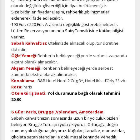
olarak değişiklik gösterdiği için fiyat belirtilmemiştir.
Size bildirilen fiyatlar ulaşım, rehberlik gibi hizmetler
eklenerek ifade edilecektir.
190 Eur. / 220 Eur. Arasında değişiklik gösterebilmektedir.
İstatistik Çerezleri
Lütfen Rezervasyon anında Satış Temsilcisine Katılım bilgisi
veriniz.
Ziyaretçilerin siteyi nasıl kullandığını anonim olarak
ölçeriz. Hangi sayfaların popüler olduğunu ve
Sabah Kahvaltısı;
Otelimizde alınacak olup, tur ücretine
kullanıcıların nerede zorluk yaşadığını anlamamıza
dahildir.
yardımcı olur.
Öğle Yemeği:
Rehberin belirleyeceği yerde serbest zamanda
ekstra olarak alınacaktır.
Akşam Yemeği:
Rehberin belirleyeceği yerde serbest
zamanda ekstra olarak alınacaktır.
Konaklama:
B&B Hotel Nord 2 Cdg 3*, Hotel Ibis d’Orly 3* vb.
Rota:
Paris
Pazarlama Çerezleri
Otele Giriş Saati;
Yol durumuna bağlı olarak tahmini
Size ve ilgi alanlarınıza uygun reklamlar göstermek için
20:00
kullanılır. Kapatırsanız reklamları görmeye devam
edersiniz, ancak daha az alakalı olabilirler.
6.Gün:
Paris, Brugge ,Volendam, Amsterdam
Sabah kahvaltımızın sonrasında uzun bir yolculuk bizleri
bekliyor. Brugge Turu için yola çıkıyoruz. Ortaçağ’a doğru
zaman yolculuğuna çıkıyoruz. Kuğular, kanallar, manastırlar,
çikolata satan standlar ile dolu masal kentinde Venedik