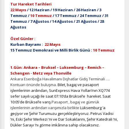
Tur Hareket Tarihleri
22 Mayıs
/ 12 Haziran / 19 Haziran / 26 Haziran / 3
Temmuz /
10 Temmuz
/ 17 Temmuz / 24 Temmuz / 31
Temmuz / 7 Ağustos / 14 Ağustos / 21 Ağustos / 28
Ağustos
Özel Günler :
Kurban Bayramı :
22 Mayıs
15 Temmuz Demokrasi ve Milli Birlik Günü :
10 Temmuz
1.Gün: Ankara – Bruksel – Luksemburg – Remich –
Schengen - Metz veya Thonville
Ankara Esenboğa Havalimanı Dışhatlar Gidiş Terminali ….
Kontuarı önünde buluşma.
Bilet, bagaj ve pasaport
işlemlerinin ardından, SunExpress Hava Yolları’nın XQ774
sefer sayılı uçağı ile saat 07:10’da Brüksel’e hareket. Saat
10:05’de Brüksel’e varış
.Pasaport , bagaj ve gümrük
işlemlerinin ardından
varışımızla birlikte
Lüksemburg ’a
geçiyor ve Şehir Turumuzu gerçekleştiriyoruz. Petrus Vadisi
’ni, Eski Şehir Merkezi ‘ni ve Dar Sokaklarını, Şehir Katedrali ‘ni,
Dükler Sarayı ‘nı görme imkânına sahip olacaksınız.