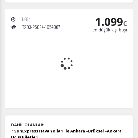
1.099
7 Gün
€
T203-25094-1054067
en düşük kişi başı
DAHİL OLANLAR:
*
SunExpress Hava Yolları ile Ankara –Brüksel –Ankara
Uçuş Biletleri