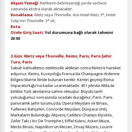
Akşam Yemeği:
Rehberin belirleyeceği yerde serbest
zamanda ekstra olarak alınacaktır.
Konaklama:
Metz veya Thionville. Ace Hotel Metz 3*, Hotel
Tulip Inn Thionville 3* vb.
Rota:
Otele Giriş Saati;
Yol durumuna bağlı olarak tahmini
20:00
3.Gün: Metz veya Thonville, Reims, Paris, Paris Şehir
Turu, Paris
Sabah kahvaltımızı otelimizde aldıktan sonra Reims’e hareket
ediyoruz. Reims, Kuzeydoğu Fransa'da Champagne-Ardenne
Bölgesi Marne İlinde bulunan kenttir. Kentin geçmişi Roma
İmparatorluğu'na kadar uzanmaktadır. 451 yılında Attila ile
birlikte Türk akınlarına sahne olmuştur. Büyülü tarih
yolculuğumuz sonrasında sıradaki durağımız; Paris. Paris
panoramik şehir turumuzda; Opera Meydanı ve Binası,
Tuilleries Bahçeleri, Concorde Meydanı, Dünyaca Ünlü
Markaların Bulunduğu Alışveriş Caddesi Champs-Elysées,
Zafer Takı ( Arc De Triomphe ), Eiffel Kulesi, Askeri Müze,
Meclis Binası, Napoléon'un Mezarı, Orsay Müzesi, Louvre