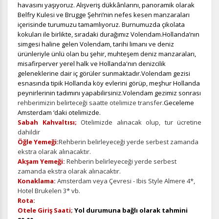
havasını yaşıyoruz. Alışveriş dükkânlarını, panoramik olarak
Belfry Kulesi ve Brugge Şehri’nin nefes kesen manzaraları
Tercihleri Kaydet
içerisinde turumuzu tamamlıyoruz. Burnumuzda çikolata
kokuları ile birlikte, sıradaki durağımız Volendam.Hollanda’nın
simgesi haline gelen Volendam, tarihi limanı ve deniz
ürünleriyle ünlü olan bu şehir, muhteşem deniz manzaraları,
misafirperver yerel halk ve Hollanda'nın denizcilik
geleneklerine dair iç görüler sunmaktadır.Volendam gezisi
esnasında tipik Hollanda köy evlerini görüp, meşhur Hollanda
peynirlerinin tadımını yapabilirsiniz.Volendam gezimiz sonrası
rehberimizin belirteceği saatte otelimize transfer.
Geceleme
Amsterdam ‘daki otelimizde.
Sabah Kahvaltısı;
Otelimizde alınacak olup, tur ücretine
dahildir
Öğle Yemeği:
Rehberin belirleyeceği yerde serbest zamanda
ekstra olarak alınacaktır.
Akşam Yemeği:
Rehberin belirleyeceği yerde serbest
zamanda ekstra olarak alınacaktır.
Konaklama:
Amsterdam veya Çevresi - Ibis Style Almere 4*,
Hotel Brukelen 3* vb.
Rota:
Otele Giriş Saati;
Yol durumuna bağlı olarak tahmini