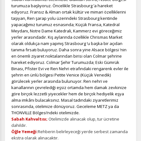
turumuza başlıyoruz. Öncelikle Strasbourg ’a hareket
ediyoruz. Fransız & Alman ortak kültür ve mimari özelliklerini
taşıyan, Ren şarap yolu üzerindeki Strasbourg kentinde
yapacağımız turumuz esnasında; Küçük Fransa, Katedral
Meydanı, Notre Dame Katedrali, Kammerz evi göreceğimiz
yerler arasındadır. Kış aylarında özellikle Chrismas Market
olarak oldukça nam yapmış Strasbourg ‘u başka bir açıdan
tanıma fırsatı buluyoruz. Daha sonra yine Alsace bölgesi ‘nin
en önemli ziyaret noktalarından birisi olan Colmar şehrine
hareket ediyoruz. Colmar Şehir Turumuzda; Eski Gümrük
Binası, Pfister Evi ve Ren Nehri etrafındaki rengarenk evler ile
şehrin en ünlü bölgesi Petite Venice (Küçük Venedik)
görülecek yerler arasında bulunuyor. Ren nehri ve
kanallarının çevrelediği eşsiz ortamda hem damak zevkinize
göre birçok lezzetli yiyecekler hem de birçok hediyelik eşya
alma imkânı bulacaksınız. Masal tadındaki ziyaretlerimiz
sonrasında, otelimize dönüyoruz. Geceleme METZ ya da
THONVILLE Bölgesi’ndeki otelimizde.
Sabah Kahvaltısı;
Otelimizde alınacak olup, tur ücretine
dahildir.
Öğle Yemeği:
Rehberin belirleyeceği yerde serbest zamanda
ekstra olarak alınacaktır.