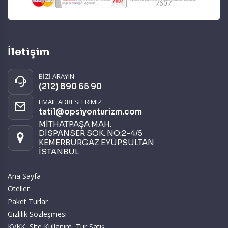
7607
İletişim
BİZİ ARAYIN
(212) 890 65 90
EMAIL ADRESLERIMIZ
tatil@opsiyonturizm.com
MİTHATPAŞA MAH.
DİSPANSER SOK. NO:2-4/5
KEMERBURGAZ EYÜPSULTAN
İSTANBUL
Ana Sayfa
Oteller
Paket Turlar
Gizlilik Sözleşmesi
KVKK, Site Kullanım, Tur Satış