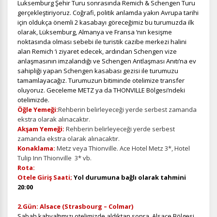
Luksemburg Şehir Turu sonrasında Remich & Schengen Turu
gerçekleştiriyoruz. Coğrafi, politik anlamda yakın Avrupa tarihi
için oldukça önemli 2 kasabayı göreceğimiz bu turumuzda ilk
olarak, Lüksemburg, Almanya ve Fransa ‘nın kesişme
noktasında olması sebebi ile turistik cazibe merkezi halini
alan Remich ‘i ziyaret edecek, ardından Schengen vize
anlaşmasının imzalandığı ve Schengen Antlaşması Anıtı’na ev
sahipliği yapan Schengen kasabası gezisi ile turumuzu
tamamlayacağız. Turumuzun bitiminde otelimize transfer
oluyoruz. Geceleme METZ ya da THONVILLE Bölgesi’ndeki
otelimizde.
Öğle Yemeği:
Rehberin belirleyeceği yerde serbest zamanda
ekstra olarak alınacaktır.
Akşam Yemeği:
Rehberin belirleyeceği yerde serbest
zamanda ekstra olarak alınacaktır.
Konaklama:
Metz veya Thionville. Ace Hotel Metz 3*, Hotel
Tulip Inn Thionville 3* vb.
Rota:
Otele Giriş Saati;
Yol durumuna bağlı olarak tahmini
20:00
2.Gün: Alsace (Strasbourg – Colmar)
Sabah kahvaltımızı otelimizde aldıktan sonra, Alsace Bölgesi