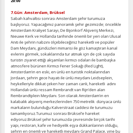
20:00
7.Gün: Amsterdam, Brüksel
Sabah kahvaltısı sonrası Amsterdam şehir turumuza
başlıyoruz.
Yapacağımız panoramik şehir gezimizde; öncelikle
Amsterdam Kraliyet Sarayı, De Bijonkorf Alışveriş Merkezi,
Nieuwe Kerk ve Hollanda tarihinde önemli bir yeri olan Ulusal
Anıtı ile şehrin nabzını ölçebileceğiniz hareketli ve popüler
Dam Meydanı, gündüzleri mimarisi ile göz kamaştıran kanal
evlerini görmek, sokaklarında tur atmak için de çok sayıda
turistin ziyaret ettiği akşamları kırmızı odaları ile bambaşka
atmosfere bürünen Kırmızı Fener Sokağı (Red Light),
Amsterdam’ın en eski, en ünlü en turistik noktalarından
Jordaan, şehrin gece hayatı ile ünlü meydanı Leidseplein,
heykelleriyle dikkat çeken her zaman canlı, hareketli adını
Hollandalı ünlü ressam Rembrandt van Rijn’den alan
Rembrandtplein Meydanı. Son olarak Amsterdam’ın en
kalabalık alışveriş merkezlerinden 750 metrelik dünyaca ünlü
markaların bulunduğu Kalverstraat caddesi ile turumuzu
tamamlıyoruz.Turumuz sonrası Brüksel’e hareket
ediyoruz.
Brüksel şehir turumuzda çevresinde birçok tarihi
yapı, restoran, kafe ve hediyelik eşya dükkanlarının olduğu,
şehrin en önemli ve hareketli meydanı Grand Palace, yine bu