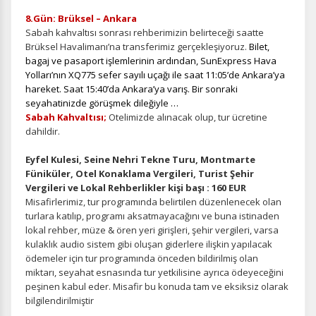
8.Gün: Brüksel – Ankara
Sabah kahvaltısı sonrası rehberimizin belirteceği saatte
Brüksel Havalimanı’na transferimiz gerçekleşiyoruz.
Bilet,
bagaj ve pasaport işlemlerinin ardından, SunExpress Hava
Yolları’nın XQ775 sefer sayılı uçağı ile saat 11:05’de Ankara’ya
hareket. Saat 15:40’da Ankara’ya varış. Bir sonraki
seyahatinizde görüşmek dileğiyle …
Sabah Kahvaltısı;
Otelimizde alınacak olup, tur ücretine
dahildir.
Eyfel Kulesi, Seine Nehri Tekne Turu, Montmarte
Füniküler, Otel Konaklama Vergileri, Turist Şehir
Vergileri ve Lokal Rehberlikler kişi başı : 160 EUR
Misafirlerimiz, tur programında belirtilen düzenlenecek olan
turlara katılıp, programı aksatmayacağını ve buna istinaden
lokal rehber, müze & ören yeri girişleri, şehir vergileri, varsa
kulaklık audio sistem gibi oluşan giderlere ilişkin yapılacak
ödemeler için tur programında önceden bildirilmiş olan
miktarı, seyahat esnasında tur yetkilisine ayrıca ödeyeceğini
peşinen kabul eder. Misafir bu konuda tam ve eksiksiz olarak
bilgilendirilmiştir