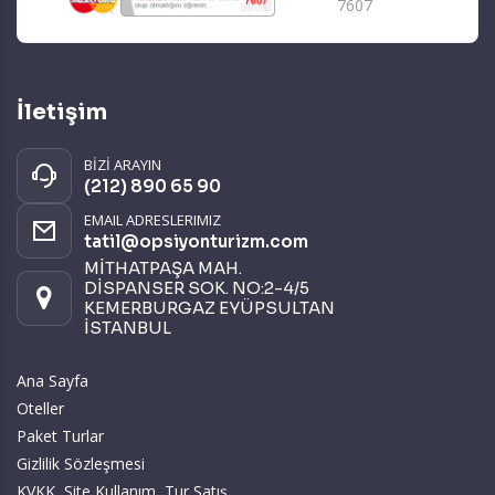
7607
İletişim
BİZİ ARAYIN
(212) 890 65 90
EMAIL ADRESLERIMIZ
tatil@opsiyonturizm.com
MİTHATPAŞA MAH.
DİSPANSER SOK. NO:2-4/5
KEMERBURGAZ EYÜPSULTAN
İSTANBUL
Ana Sayfa
Oteller
Paket Turlar
Gizlilik Sözleşmesi
KVKK, Site Kullanım, Tur Satış