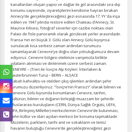
kanallardan oluşan yapısı ve dağlar ile göl arasındaki sıra dışı
konumu sayesinde, ziyaretçilerini kendisine hayran bırakan
Annecy‘de gerçekleştireceğimiz gezi esnasında 17. YY ‘da inşa
edilen ve 1947 yılında restore edilen Chateau d’Annecy, St.
Maurice Kilisesi, fotoğraf severler için cazibe noktası olan
Palais de l’Isle panoramik olarak görülecek yerler arasındadır.
Fransa ‘nın en büyük 3. Gölü olan Annecy Gölü kıyışınsa
sunulacak kısa serbest zaman ardından turumuzu
tamamlayarak Cenevre’ye doğru olan yolculuğumuza devam
ediyoruz. Cenevre bölgesi otelimize varışımızla birlikte
odaların alınması ve dinlenmek üzere serbest zaman.
CENEVRE – (Tren ile İsviçre Alp Köyleri: İnterlaken &
Lauterbrunnen Turu) – BERN – ALSACE
Sabah kahvaltısı ve otelden çıkış işlemleri ardından şehir
turumuzu düzenliyoruz. “İsviçre’nin Fransız’ı” olarak bilinen ve
Cenevre Gölü kıyısında konumlanan Cenevre, tarihin,
kültürün, bilimin ve doğanın birleştiği muazzam bir şehirdir.
Uluslararası kuruluşların (CERN, Dünya Sağlık Örgütü, UEFA,
FIFA, Birleşmiş Milletler) merkezlerinin Cenevre’de bulunması,
şehri kültür ve idari açıdan merkezi bir konuma taşımaktadır.
Müzelerin, parkların, tarihi anıt ve sokakların ve temiz
havanın buluştuğu Cenevre‘de gerçekleştireceğimiz gezi