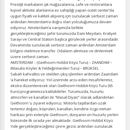
Prestijli markaların şık mağazalarına, cafe ve restoranlara
kişisel aktivite alanlarına ev sahipliği yapan outet center’da
uygun fiyatlı ve kaliteli alışveriş için sunulacak serbest zaman
ardından Amsterdam’a doğru olan yolculuğumuza devam
ediyoruz. Amsterdam’a varışımızla birlikte
gerçekleştireceğimiz şehir turumuzda Dam Meydanı, Kraliyet
Sarayı ve Central Station başlıca görülecek yerler arasındadır.
Devamında sunulacak serbest zaman ardından Amsterdam
bölgesi otelimize transfer. Odaların alınması ve dinlenmek
üzere serbest zaman.
AMSTERDAM – (Geithoorn Hobbit Köyü Turu) – ZAANDAM –
(Masalsı Köyler & Yeldeğirmenleri Turu) – BRÜKSEL
Sabah kahvaltısı ve otelden çıkış işlemleri ardından Zaandam
‘a hareket ediyoruz. Yol üzerinde arzu eden misafirlerimiz,
ekstra düzenlenecek olan Geithoorn Hobbit Köyü Turu (65
Euro) programımıza katılabilirler. Turumuzda, huzurlu
atmosferi ve kanalları ile “Masal Diyarı” olarak adlandırılan
Geithoorn ‘u ziyaret ediyoruz. Motorlu taşıtlardan uzak
tertemiz doğası, köprüleri, kanalları, kendine özgü mimari
harikası şirin evleriyle Giethoorn, dünyanın en huzurlu yerleri
listesinde ilk sırada yer almaktadır. Giethoorn Hobbit Köyü
‘nde gerçekleştireceğimiz çevre gezisi ardından sunulacak