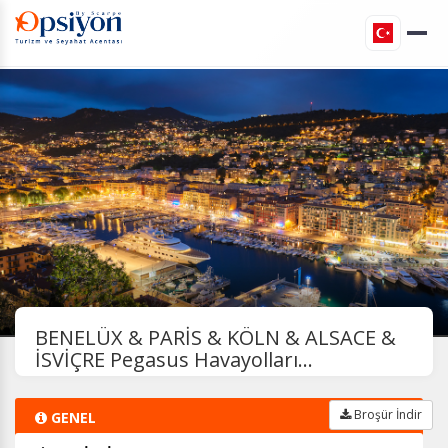
BENELÜX & PARİS & KÖLN & ALSACE &
İSVİÇRE Pegasus Havayolları...
Broşür İndir
GENEL