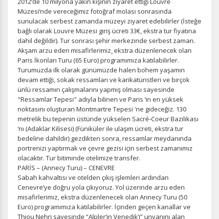
2012‘de 10 milyona yakın kişinin ziyaret ettiği Louvre
Müzesi’nde vereceğimiz fotoğraf molası sonrasında
sunulacak serbest zamanda müzeyi ziyaret edebilirler (İsteğe
bağlı olarak Louvre Müzesi giriş ücreti 33€, ekstra tur fiyatına
dahil değildir). Tur sonrası şehir merkezinde serbest zaman.
Akşam arzu eden misafirlerimiz¸ ekstra düzenlenecek olan
Paris İkonları Turu (65 Euro) programımıza katılabilirler.
Turumuzda ilk olarak günümüzde halen bohem yaşamın
devam ettiği, sokak ressamları ve karikatüristleri ve birçok
ünlü ressamın çalışmalarını yapmış olması sayesinde
"Ressamlar Tepesi" adıyla bilinen ve Paris ‘in en yüksek
noktasını oluşturan Montmartre Tepesi 'ne gideceğiz. 130
metrelik bu tepenin üstünde yükselen Sacré-Coeur Bazilikası
‘nı (Adaklar Kilisesi) (Füniküler ile ulaşım ücreti, ekstra tur
bedeline dahildir) gezdikten sonra, ressamlar meydanında
portrenizi yaptırmak ve çevre gezisi için serbest zamanımız
olacaktır. Tur bitiminde otelimize transfer.
PARİS – (Annecy Turu) – CENEVRE
Sabah kahvaltısı ve otelden çıkış işlemleri ardından
Cenevre’ye doğru yola çıkıyoruz. Yol üzerinde arzu eden
misafirlerimiz, ekstra düzenlenecek olan Annecy Turu (50
Euro) programımıza katılabilirler. İçinden geçen kanallar ve
Thiou Nehri sayesinde “Alpler’in Venedik‘i” unvanını alan