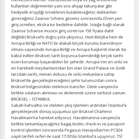
kullanılan değirmenler yanı sıra ahşap takunyalar gibi
hediyelik el işçiliği örneklerini bulabileceğimiz dükkanları
göreceğimiz Zaanse Schans gezimiz sonrasında (Ören yeri
giriş ücretleri, ekstra tur bedeline dahildir. İsteğe bağlı olarak
Zaanse Schanse müzesi giriş ücreti ise 15€ fiyata dahil
değildir) Brüksel’e doğru yola çıkıyoruz. Hem Belçika hem de
Avrupa Birliği ve NATO ile alakalı birçok kurumu barındırıyor
olması sayesinde Avrupa Birliği ve Avrupa başkenti olarak da
kabul edilen Brüksel, tarih boyunca barındırdığı birçok tarihi
eseri korumayı başarabilen bir şehirdir. Avrupa ‘nın en ünlü ve
en hareketli meydanlarından biri olan Grand Palace ve Gotik
tarzdaki tarihi, mimari dokusu ile ünlü mekanlara sahip
Brüksel’de gerçekleştireceğimiz şehir turumuzdan sonra
Brüksel bölgesindeki otelimize transfer. Otele varışımızla
birlikte odaların alınması ve dinlenmek üzere serbest zaman.
BRÜKSEL – İSTANBUL
Sabah kahvaltısı ve otelden çıkış işlemleri ardından İstanbul’a
gerçekleşecek dönüş uçuşumuz için Brüksel Charleroi
Havalimanı’na hareket ediyoruz. Havalimanına varışımızla
birlikte tamamlayacağımız bagaj teslim, check-in ve pasaport
kontrol işlemleri sonrasında Pegasus Havayolları’nın PC924
sayılı tarifeli seferi ile saat 17:30’da İstanbul’a uçuyoruz. TSİ