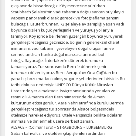
çıkış anında hissedeceğiz. Köy merkezine yürürken
Staubbach Şelalesi’nin vadi tabanına doğru sarkan büyüleyici
yapısını panoramik olarak görecek ve fotoğraflama şansını
bulacağız. Lauterbrunnen, 72 şelaleye ev sahipliği yapan vadi
boyunca dizilen küçük yerleşimleri ve yürüyüş yollarıyla
tanınıyor. Köy içinde belirlenen güzergâh boyunca yürüyerek
gerçekleştireceğimiz gezimizde, bölgenin geleneksel chalet
mimarisini, vadi tabanını çevreleyen doğal oluşumları ve
cenneti andıran harika doğal manzaralarını bol bol
fotoğraflayacağız. İnterlaken’e dönerek turumuzu
ÇEREZ KULLANIM AYARLARINIZ
tamamlıyoruz. Tur sonrasında Bern ‘e dönerek şehir
Çerez tercihlerinizi
belirleyin
.
turumuzu düzenliyoruz. Bern, Avrupa‘nın Orta Çağ‘dan bu
yana hiç bozulmadan kalmış yegane şehirlerinden birisidir. Bu
Daha fazla bilgi için
KVKK bilgilendirmemizi
,
çerez kullanım
ve
tarihi dokusu nedeniyle UNESCO Dünya Kültür Mirasları
gizlilik koşullarını
inceleyebilirsiniz.
Listesi‘nde yer almaktadır. İsviçre sınırlarında yer alan ve
resmi dili Almanca olan Bern mimarisinde de Alman
kültürünün etkisi görülür. Aare Nehri etrafında kurulu Bern‘de
gerçekleştireceğimiz tur sonrasında Alsace bölgesindeki
Zorunlu Çerezler
HER ZAMAN AKTIF
otelimize hareket ediyoruz. Otele varışımızla birlikte odaların
Oturum yönetimi, güvenlik ve temel site işlevleri için
alınması ve dinlenmek üzere serbest zaman.
gereklidir. Bu çerezler olmadan site düzgün çalışmaz ve
ALSACE – (Colmar Turu) – STRASBOURG – LÜKSEMBURG
devre dışı bırakılamaz.
Sabah kahvaltısı ve otelden çıkış işlemleri ardından