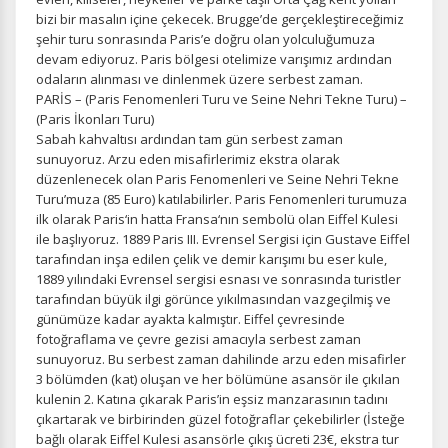
bizi bir masalın içine çekecek. Brugge’de gerçekleştireceğimiz
şehir turu sonrasında Paris’e doğru olan yolculuğumuza
devam ediyoruz. Paris bölgesi otelimize varışımız ardından
odaların alınması ve dinlenmek üzere serbest zaman.
PARİS – (Paris Fenomenleri Turu ve Seine Nehri Tekne Turu) –
(Paris İkonları Turu)
Sabah kahvaltısı ardından tam gün serbest zaman
sunuyoruz. Arzu eden misafirlerimiz ekstra olarak
düzenlenecek olan Paris Fenomenleri ve Seine Nehri Tekne
Turu’muza (85 Euro) katılabilirler. Paris Fenomenleri turumuza
ilk olarak Paris‘in hatta Fransa‘nın sembolü olan Eiffel Kulesi
ile başlıyoruz. 1889 Paris III. Evrensel Sergisi için Gustave Eiffel
tarafından inşa edilen çelik ve demir karışımı bu eser kule,
1889 yılındaki Evrensel sergisi esnası ve sonrasında turistler
tarafından büyük ilgi görünce yıkılmasından vazgeçilmiş ve
günümüze kadar ayakta kalmıştır. Eiffel çevresinde
fotoğraflama ve çevre gezisi amacıyla serbest zaman
sunuyoruz. Bu serbest zaman dahilinde arzu eden misafirler
3 bölümden (kat) oluşan ve her bölümüne asansör ile çıkılan
kulenin 2. Katına çıkarak Paris’in eşsiz manzarasının tadını
çıkartarak ve birbirinden güzel fotoğraflar çekebilirler (İsteğe
bağlı olarak Eiffel Kulesi asansörle çıkış ücreti 23€, ekstra tur