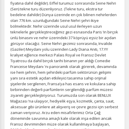
fiyatına dahil değildir). Eiffel turumuz sonrasında Seine Nehri
(Sen) tekne turu düzenliyoruz. (Tekne turu, ekstra tur
bedeline dahildir) Dünya üzerinde en çok bilinen nehirlerden
olan 776 km. uzunluğundaki Seine Nehri şehri ikiye
bölmektedir. Nehir üzerinde usul usul ilerleyen uzun
teknelerle gerçekleştireceğimiz gezi esnasında Paris ‘in birçok
ünlü binasını ve nehir üzerindeki 37 köprüyü eşsiz bir açıdan
görüyor olacağız. Seine Nehri gezimiz sonrasında, Invalide
(Gaziler) Meydanı yolu üzerinden Lady Diana Anıtı, 17.YY
kraliyet eğlence merkezi Palais Royal ve Fransız Devlet
Tiyatrosu da dahil birçok tarihi binanın yer aldığı Comedie
Franceise Meydanı 'nı panoramik olarak görerek, devamında
ise hem şehrin, hem şehirdeki parfüm sektörünün gelişimi
yanı sıra estetik açıdan etkileyici tasarıma sahip orijinal
şişelerde sergilenen, Fransa’ya has esans ve kokulara sahip
birbirinden değerli parfümlerin sergilendiği parfüm müzesi
ziyareti gerçekleştiriyoruz. Turumuzda son olarak BENLUX
Mağazası ‘na ulaşıyor, hediyelik eşya, kozmetik, çanta, saat,
aksesuar gibi ürünlere ait alışveriş ve çevre gezisi için serbest
zaman veriyoruz. Arzu eden misafirlerimiz Orta Çağ
döneminde savunma amaçlı kale olarak inşa edilen ancak
Fransız devriminden müze olarak kullanılmaya başlayan,