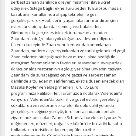
serbest zaman dahilinde dileyen misafirler ilave ücret
ödeyerek (isteğe bağlı Tekne Turu bedeli 10 Euro) bu masalsı
kasabanın kanallarında ahşap tekneler ile gezi
gerçekleştirerek Hobbitler’in yaşam alanlarını andıran şirin
evleri farkı bir açıdan da izleme şansı bulabilirler.
Giethoorn’da gerçekleştirilecek turumuzun ardından
Zaandam ‘a doğru olan yolculuğumuza devam ediyoruz.
Ülkenin kuzeyinde Zaan nehri kenarında konumlanan
Zaandam, modern alışveriş imkanları ve tarihi geleneksel yeşil
Zaan evlerinin birleştiği açık hava müzesi olma özelliği ile
instagram fenomenlerinin favorileri arasındadır. Avrupa’daki
ilk McDonalds restoranının açıldığı yer olma ünvanını taşıyan
Zaandam ‘da sunacağımız çevre gezisi ve serbest zaman
dahilinde arzu eden misafirlerimiz, ekstra düzenlenecek olan
Masalsı Köyler ve Yeldeğirmenleri Turu (75 Euro)
programımıza katılabilirler. Turumuzda ilk olarak Volendam‘a
varıyoruz. Volendam’da bakımlı ve güzel evlerin çevrelediği
sokaklarda ve restoran ve kafeler ile dolu sahil yolunda
gerçekleştireceğimiz yürüyüş turu sonrasında bir sonraki
ziyaret noktamız olan Zaanse Schans’a hareket ediyoruz. Yel
değirmenleri, müzeleri, doğası ve kültürü ile bu tarihi kasaba
Hollanda’nın turistik açıdan en popüler cazibe
merkezlerindendir. Günümüzde boya ve yağ üretiminde