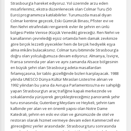
Strasbourg’a hareket ediyoruz. Yol üzerinde arzu eden
misafirlerimiz, ekstra düzenlenecek olan Colmar Turu (50
Euro) programımıza katılabilirler. Turumuzda masal diyarı
Colmar kentine geçecek, Eski Gümrük Binası, Pfister evi ve
İstatistik Çerezleri
Ren Nehri etrafındaki rengarenk evler ile şehrin en ünlü
bölgesi Petite Venise (Küçük Venedik) göreceğiz. Ren Nehri ve
Ziyaretçilerin siteyi nasıl kullandığını anonim olarak
kanallarının çevrelediği eşsiz ortamda hem damak zevkinize
ölçeriz. Hangi sayfaların popüler olduğunu ve
göre birçok lezzetli yiyecekler hem de birçok hediyelik eşya
kullanıcıların nerede zorluk yaşadığını anlamamıza
alma imkânı bulacaksınız. Colmar turu bitiminde Strasbourg’a
yardımcı olur.
doğru olan yolculuğumuza devam ediyoruz. Almanya, İsviçre,
Fransa sınırında yer alan ve aynı zamanda Alsace bölgesinin
en büyük şehri olan Strasbourg adeta masallardan
fırlamışçasına, bir tablo güzelliğinde bizleri karşılayacak. 1988
yılında UNESCO Dünya Kültür Mirasları Listesi‘ne alınan ve
Pazarlama Çerezleri
1992 yılından bu yana da Avrupa Parlamentosu‘na ev sahipliği
yapan Strasbourg‘un araç trafiğine kapalı merkezinde ve
Size ve ilgi alanlarınıza uygun reklamlar göstermek için
sokaklarında yürüyerek gerçekleştireceğimiz panoramik şehir
kullanılır. Kapatırsanız reklamları görmeye devam
turu esnasında; Gutenberg Meydanı ve Heykeli, şehrin tam
edersiniz, ancak daha az alakalı olabilirler.
kalbinde yer alan ve en önemli yapısı olan Notre Dame
Katedrali, şehrin en eski evi olan ve günümüzde de otel ve
restoran olarak hizmet vermeye devam eden Kammerzell evi
göreceğimiz yerler arasındadır. Strasbourg turu sonrasında