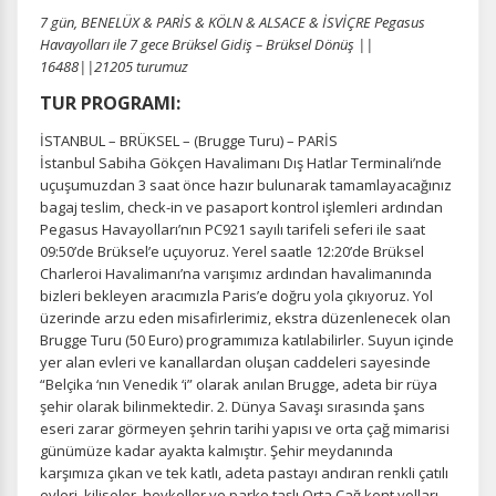
7 gün, BENELÜX & PARİS & KÖLN & ALSACE & İSVİÇRE Pegasus
Havayolları ile 7 gece Brüksel Gidiş – Brüksel Dönüş ||
16488||21205 turumuz
TUR PROGRAMI:
İSTANBUL – BRÜKSEL – (Brugge Turu) – PARİS
İstanbul Sabiha Gökçen Havalimanı Dış Hatlar Terminali’nde
uçuşumuzdan 3 saat önce hazır bulunarak tamamlayacağınız
bagaj teslim, check-in ve pasaport kontrol işlemleri ardından
Pegasus Havayolları’nın PC921 sayılı tarifeli seferi ile saat
09:50’de Brüksel’e uçuyoruz. Yerel saatle 12:20’de Brüksel
Charleroi Havalimanı’na varışımız ardından havalimanında
bizleri bekleyen aracımızla Paris’e doğru yola çıkıyoruz. Yol
üzerinde arzu eden misafirlerimiz, ekstra düzenlenecek olan
Brugge Turu (50 Euro) programımıza katılabilirler. Suyun içinde
yer alan evleri ve kanallardan oluşan caddeleri sayesinde
“Belçika ‘nın Venedik ‘i” olarak anılan Brugge, adeta bir rüya
şehir olarak bilinmektedir. 2. Dünya Savaşı sırasında şans
eseri zarar görmeyen şehrin tarihi yapısı ve orta çağ mimarisi
günümüze kadar ayakta kalmıştır. Şehir meydanında
karşımıza çıkan ve tek katlı, adeta pastayı andıran renkli çatılı
evleri, kiliseler, heykeller ve parke taşlı Orta Çağ kent yolları