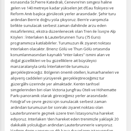
esnasında St.Pierre Katedrali, Cenevre’nin simgesi haline
gelen ve 140 metreye kadar yükselen Jet d’Eau fıskiyesi ve
Reform Anıtı başlıca görülecek yerler arasındadır. Şehir turu
ardından Bern’e doğru yola çıkıyoruz. Bern’e varışımızla
birlikte sunulacak serbest zaman dahilinde arzu eden
misafirlerimiz, ekstra düzenlenecek olan Tren ile İsviçre Alp
Köyleri : İnterlaken & Lauterbrunnen Turu (75 Euro)
programımıza katılabilirler. Turumuzun ilk ziyaret noktası
Interlaken olacaktır. Brienz Gölü ve Thun Gölü ortasında
konumlanmasından kaynaklı “inter-lakes” ismini alan ve
doğal güzellikleri ve bu güzelliklere ait büyüleyici
manzaralarıyla ünlü İnterlaken’de turumuzu
gerçekleştireceğiz. Bölgenin önemli otelleri, kumarhaneleri ve
alışveriş caddeleri yürüyerek gerçekleştireceğimiz tur
güzergâhı üzerinde yer almaktadır. Kentin tarihsel
simgelerinden biri olan Victoria Jungfrau Oteli ve Höhematte
Parkı panoramik olarak göreceğimiz yerler arasındadır.
Fotoğraf ve çevre gezisi için sunulacak serbest zaman
ardından turumuzun bir sonraki ziyaret noktası olan
Lauterbrunnen’e geçmek üzere tren İstasyonu’na hareket
ediyoruz. Interlaken ‘den hareket eden trenimizle yaklaşık 20
dakikalık yolculuğun ardından Lauterbrunnen’e varıyoruz.
Vadinin derin yapısını ve dik kaya duvarlarını istasyondan