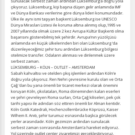
sunulacak serbest zaman ardından Lüksemburg’a doğru yola
çıkıyoruz. Lüksemburg, kişi başına düşen gelir anlamında IMF
Tercihleri Kaydet
ve Dünya Bankası verilerine göre dünya lideri konumundadır.
Ülke ile aynı ismi taşıyan başkent Lüksemburg ise UNESCO
Dünya Mirasları Listesi ile koruma altına alınmış olup,1995 ve
2007 yıllarında olmak üzere 2 kez Avrupa Kültür Başkenti olma
başarısını gösterebilmiş tek şehirdir. Avrupa’nın yüzölçüsü
anlamında en küçük ülkelerinden biri olan Lüksemburg ‘da
düzenleyeceğimiz şehir turu ardından Lüksemburg bölgesi
otelimize transfer. Odaların alınması ve dinlenmek üzere
serbest zaman.
LÜKSEMBURG – KÖLN – OUTLET – AMSTERDAM
Sabah kahvaltısı ve otelden çıkış işlemleri ardından Köln’e
doğru yola çıkıyoruz. Ren Nehri çevresine kurulu olan ve Orta
Çağ ‘dan bu yana önemli bir ticaret merkezi olarak önemini
koruyan Köln, çikolataları, Roma döneminden kalan eserleri
ve şehri çevreleyen Roma surları, Orta Çağ kiliseleri, pek çok
tarihi yapısı ile adından söz ettiren önemli bir Alman kentidir.
Köln Gotik Katedrali, Hochenzollernbrücke Köprüsü, Kaiser
Wilhem II. Anıtı, şehir turumuz esnasında başlıca görülecek
yerler arasındadır. Köln gezimizin ardından sunulacak
serbest zaman sonrasında Amsterdam’a hareket ediyoruz.
Yol üzerinde outlet center ziyaretimizi gerçekleştiriyoruz.