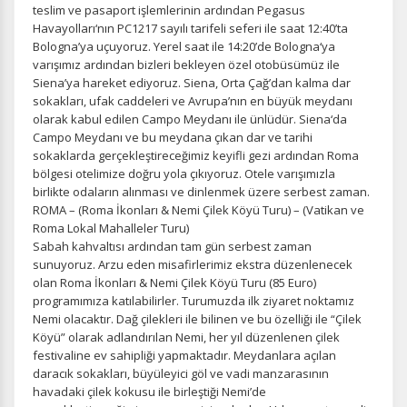
teslim ve pasaport işlemlerinin ardından Pegasus
Havayolları‘nın PC1217 sayılı tarifeli seferi ile saat 12:40’ta
Bologna’ya uçuyoruz. Yerel saat ile 14:20’de Bologna‘ya
varışımız ardından bizleri bekleyen özel otobüsümüz ile
Siena’ya hareket ediyoruz. Siena, Orta Çağ’dan kalma dar
sokakları, ufak caddeleri ve Avrupa’nın en büyük meydanı
olarak kabul edilen Campo Meydanı ile ünlüdür. Siena‘da
Campo Meydanı ve bu meydana çıkan dar ve tarihi
sokaklarda gerçekleştireceğimiz keyifli gezi ardından Roma
bölgesi otelimize doğru yola çıkıyoruz. Otele varışımızla
birlikte odaların alınması ve dinlenmek üzere serbest zaman.
ROMA – (Roma İkonları & Nemi Çilek Köyü Turu) – (Vatikan ve
Roma Lokal Mahalleler Turu)
Sabah kahvaltısı ardından tam gün serbest zaman
sunuyoruz. Arzu eden misafirlerimiz ekstra düzenlenecek
olan Roma İkonları & Nemi Çilek Köyü Turu (85 Euro)
programımıza katılabilirler. Turumuzda ilk ziyaret noktamız
Nemi olacaktır. Dağ çilekleri ile bilinen ve bu özelliği ile “Çilek
Köyü” olarak adlandırılan Nemi, her yıl düzenlenen çilek
festivaline ev sahipliği yapmaktadır. Meydanlara açılan
daracık sokakları, büyüleyici göl ve vadi manzarasının
havadaki çilek kokusu ile birleştiği Nemi’de