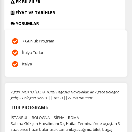
EK BİLGİLER
FİYAT VE TARİHLER
YORUMLAR
7 Günlük Program
İtalya Turları
İtalya
7 gün, MOTTO İTALYA TURU Pegasus Havayolları ile 7 gece Bologna
gidiş – Bologna Dönüş || 16521||21369 turumuz
TUR PROGRAMI:
İSTANBUL – BOLOGNA – SİENA – ROMA
Sabiha Gökçen Havalimanı Dış Hatlar Terminali’nde uçuştan 3
saat önce hazır bulunarak tamamlayacağımız bilet, bagaj