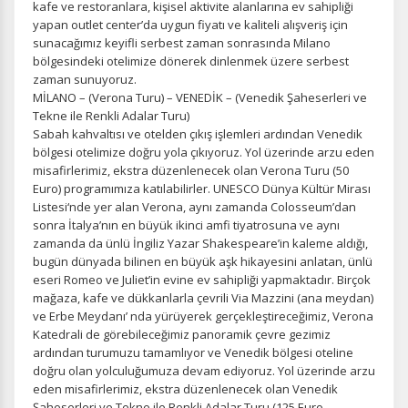
kafe ve restoranlara, kişisel aktivite alanlarına ev sahipliği
yapan outlet center’da uygun fiyatı ve kaliteli alışveriş için
sunacağımız keyifli serbest zaman sonrasında Milano
bölgesindeki otelimize dönerek dinlenmek üzere serbest
zaman sunuyoruz.
MİLANO – (Verona Turu) – VENEDİK – (Venedik Şaheserleri ve
Tekne ile Renkli Adalar Turu)
Sabah kahvaltısı ve otelden çıkış işlemleri ardından Venedik
bölgesi otelimize doğru yola çıkıyoruz. Yol üzerinde arzu eden
misafirlerimiz, ekstra düzenlenecek olan Verona Turu (50
Euro) programımıza katılabilirler. UNESCO Dünya Kültür Mirası
Listesi‘nde yer alan Verona, aynı zamanda Colosseum’dan
sonra İtalya’nın en büyük ikinci amfi tiyatrosuna ve aynı
zamanda da ünlü İngiliz Yazar Shakespeare’in kaleme aldığı,
bugün dünyada bilinen en büyük aşk hikayesini anlatan, ünlü
eseri Romeo ve Juliet’in evine ev sahipliği yapmaktadır. Birçok
mağaza, kafe ve dükkanlarla çevrili Via Mazzini (ana meydan)
ve Erbe Meydanı’ nda yürüyerek gerçekleştireceğimiz, Verona
Katedrali de görebileceğimiz panoramik çevre gezimiz
ardından turumuzu tamamlıyor ve Venedik bölgesi oteline
doğru olan yolculuğumuza devam ediyoruz. Yol üzerinde arzu
eden misafirlerimiz, ekstra düzenlenecek olan Venedik
Şaheserleri ve Tekne ile Renkli Adalar Turu (125 Euro –