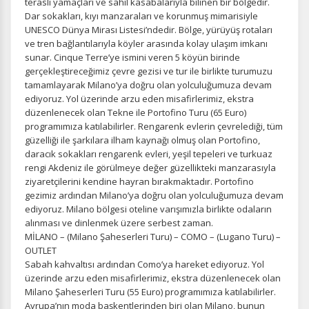
devre dışı bırakılamaz.
teraslı yamaçları ve sahil kasabalarıyla bilinen bir bölgedir.
Dar sokakları, kıyı manzaraları ve korunmuş mimarisiyle
UNESCO Dünya Mirası Listesi’ndedir. Bölge, yürüyüş rotaları
ve tren bağlantılarıyla köyler arasında kolay ulaşım imkanı
sunar. Cinque Terre’ye ismini veren 5 köyün birinde
gerçekleştireceğimiz çevre gezisi ve tur ile birlikte turumuzu
İstatistik Çerezleri
tamamlayarak Milano’ya doğru olan yolculuğumuza devam
Ziyaretçilerin siteyi nasıl kullandığını anonim olarak
ediyoruz. Yol üzerinde arzu eden misafirlerimiz, ekstra
ölçeriz. Hangi sayfaların popüler olduğunu ve
düzenlenecek olan Tekne ile Portofino Turu (65 Euro)
kullanıcıların nerede zorluk yaşadığını anlamamıza
programımıza katılabilirler. Rengarenk evlerin çevrelediği, tüm
yardımcı olur.
güzelliği ile şarkılara ilham kaynağı olmuş olan Portofino,
daracık sokakları rengarenk evleri, yeşil tepeleri ve turkuaz
rengi Akdeniz ile görülmeye değer güzellikteki manzarasıyla
ziyaretçilerini kendine hayran bırakmaktadır. Portofino
gezimiz ardından Milano’ya doğru olan yolculuğumuza devam
ediyoruz. Milano bölgesi oteline varışımızla birlikte odaların
Pazarlama Çerezleri
alınması ve dinlenmek üzere serbest zaman.
Size ve ilgi alanlarınıza uygun reklamlar göstermek için
MİLANO – (Milano Şaheserleri Turu) – COMO – (Lugano Turu) –
kullanılır. Kapatırsanız reklamları görmeye devam
OUTLET
edersiniz, ancak daha az alakalı olabilirler.
Sabah kahvaltısı ardından Como’ya hareket ediyoruz. Yol
üzerinde arzu eden misafirlerimiz, ekstra düzenlenecek olan
Milano Şaheserleri Turu (55 Euro) programımıza katılabilirler.
Avrupa’nın moda başkentlerinden biri olan Milano, bunun