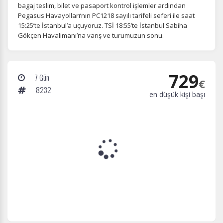
bagaj teslim, bilet ve pasaport kontrol işlemler ardından
Pegasus Havayolları‘nın PC1218 sayılı tarifeli seferi ile saat
15:25’te İstanbul’a uçuyoruz. TSİ 18:55’te İstanbul Sabiha
Gökçen Havalimanı’na varış ve turumuzun sonu.
729
7 Gün
€
8232
en düşük kişi başı