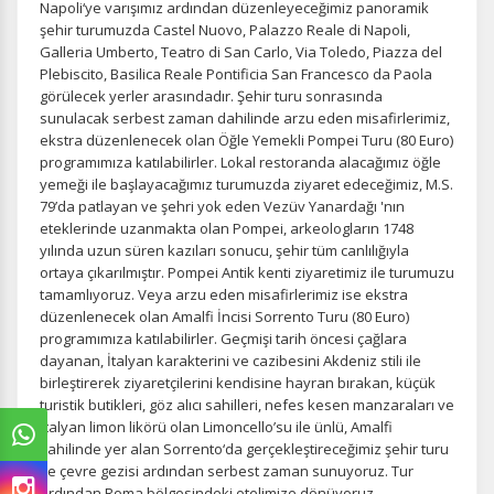
Napoli‘ye varışımız ardından düzenleyeceğimiz panoramik
şehir turumuzda Castel Nuovo, Palazzo Reale di Napoli,
Galleria Umberto, Teatro di San Carlo, Via Toledo, Piazza del
Plebiscito, Basilica Reale Pontificia San Francesco da Paola
görülecek yerler arasındadır. Şehir turu sonrasında
sunulacak serbest zaman dahilinde arzu eden misafirlerimiz,
ekstra düzenlenecek olan Öğle Yemekli Pompei Turu (80 Euro)
programımıza katılabilirler. Lokal restoranda alacağımız öğle
yemeği ile başlayacağımız turumuzda ziyaret edeceğimiz, M.S.
79’da patlayan ve şehri yok eden Vezüv Yanardağı 'nın
eteklerinde uzanmakta olan Pompei, arkeologların 1748
yılında uzun süren kazıları sonucu, şehir tüm canlılığıyla
ortaya çıkarılmıştır. Pompei Antik kenti ziyaretimiz ile turumuzu
tamamlıyoruz. Veya arzu eden misafirlerimiz ise ekstra
düzenlenecek olan Amalfi İncisi Sorrento Turu (80 Euro)
programımıza katılabilirler. Geçmişi tarih öncesi çağlara
dayanan, İtalyan karakterini ve cazibesini Akdeniz stili ile
birleştirerek ziyaretçilerini kendisine hayran bırakan, küçük
turistik butikleri, göz alıcı sahilleri, nefes kesen manzaraları ve
İtalyan limon likörü olan Limoncello’su ile ünlü, Amalfi
sahilinde yer alan Sorrento‘da gerçekleştireceğimiz şehir turu
ve çevre gezisi ardından serbest zaman sunuyoruz. Tur
ardından Roma bölgesindeki otelimize dönüyoruz.