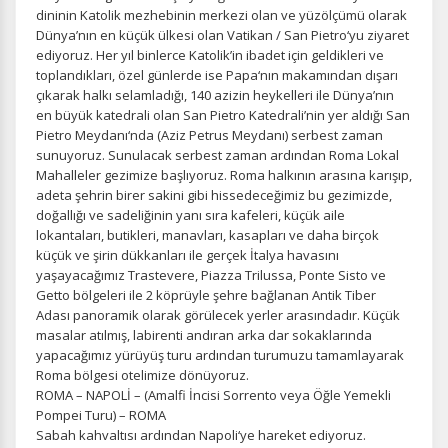
dininin Katolik mezhebinin merkezi olan ve yüzölçümü olarak
Dünya’nın en küçük ülkesi olan Vatikan / San Pietro‘yu ziyaret
ediyoruz. Her yıl binlerce Katolik’in ibadet için geldikleri ve
toplandıkları, özel günlerde ise Papa‘nın makamından dışarı
çıkarak halkı selamladığı, 140 azizin heykelleri ile Dünya’nın
en büyük katedrali olan San Pietro Katedrali’nin yer aldığı San
Pietro Meydanı‘nda (Aziz Petrus Meydanı) serbest zaman
sunuyoruz. Sunulacak serbest zaman ardından Roma Lokal
Mahalleler gezimize başlıyoruz. Roma halkının arasına karışıp,
adeta şehrin birer sakini gibi hissedeceğimiz bu gezimizde,
doğallığı ve sadeliğinin yanı sıra kafeleri, küçük aile
lokantaları, butikleri, manavları, kasapları ve daha birçok
küçük ve şirin dükkanları ile gerçek İtalya havasını
yaşayacağımız Trastevere, Piazza Trilussa, Ponte Sisto ve
Getto bölgeleri ile 2 köprüyle şehre bağlanan Antik Tiber
Adası panoramik olarak görülecek yerler arasındadır. Küçük
masalar atılmış, labirenti andıran arka dar sokaklarında
yapacağımız yürüyüş turu ardından turumuzu tamamlayarak
Roma bölgesi otelimize dönüyoruz.
ROMA – NAPOLİ – (Amalfi İncisi Sorrento veya Öğle Yemekli
Pompei Turu) – ROMA
Sabah kahvaltısı ardından Napoli‘ye hareket ediyoruz.