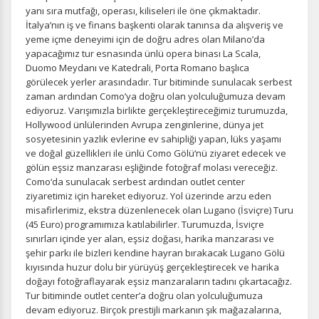
yanı sıra mutfağı, operası, kiliseleri ile öne çıkmaktadır.
İtalya’nın iş ve finans başkenti olarak tanınsa da alışveriş ve
yeme içme deneyimi için de doğru adres olan Milano’da
Tercihleri Kaydet
yapacağımız tur esnasında ünlü opera binası La Scala,
Duomo Meydanı ve Katedrali, Porta Romano başlıca
görülecek yerler arasındadır. Tur bitiminde sunulacak serbest
zaman ardından Como’ya doğru olan yolculuğumuza devam
ediyoruz. Varışımızla birlikte gerçekleştireceğimiz turumuzda,
Hollywood ünlülerinden Avrupa zenginlerine, dünya jet
sosyetesinin yazlık evlerine ev sahipliği yapan, lüks yaşamı
ve doğal güzellikleri ile ünlü Como Gölü‘nü ziyaret edecek ve
gölün eşsiz manzarası eşliğinde fotoğraf molası vereceğiz.
Como‘da sunulacak serbest ardından outlet center
ziyaretimiz için hareket ediyoruz. Yol üzerinde arzu eden
misafirlerimiz, ekstra düzenlenecek olan Lugano (İsviçre) Turu
(45 Euro) programımıza katılabilirler. Turumuzda, İsviçre
sınırları içinde yer alan, eşsiz doğası, harika manzarası ve
şehir parkı ile bizleri kendine hayran bırakacak Lugano Gölü
kıyısında huzur dolu bir yürüyüş gerçekleştirecek ve harika
doğayı fotoğraflayarak eşsiz manzaraların tadını çıkartacağız.
Tur bitiminde outlet center’a doğru olan yolculuğumuza
devam ediyoruz. Birçok prestijli markanın şık mağazalarına,