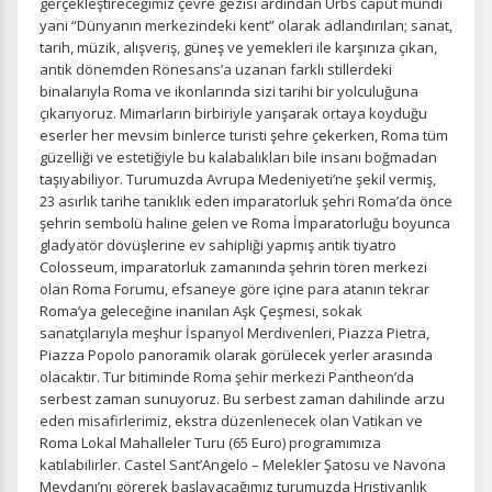
gerçekleştireceğimiz çevre gezisi ardından Urbs caput mundi
yani “Dünyanın merkezindeki kent” olarak adlandırılan; sanat,
tarih, müzik, alışveriş, güneş ve yemekleri ile karşınıza çıkan,
antik dönemden Rönesans’a uzanan farklı stillerdeki
binalarıyla Roma ve ikonlarında sizi tarihi bir yolculuğuna
çıkarıyoruz. Mimarların birbiriyle yarışarak ortaya koyduğu
eserler her mevsim binlerce turisti şehre çekerken, Roma tüm
güzelliği ve estetiğiyle bu kalabalıkları bile insanı boğmadan
taşıyabiliyor. Turumuzda Avrupa Medeniyeti’ne şekil vermiş,
23 asırlık tarihe tanıklık eden imparatorluk şehri Roma’da önce
şehrin sembolü haline gelen ve Roma İmparatorluğu boyunca
gladyatör dövüşlerine ev sahipliği yapmış antik tiyatro
Colosseum, imparatorluk zamanında şehrin tören merkezi
olan Roma Forumu, efsaneye göre içine para atanın tekrar
Roma’ya geleceğine inanılan Aşk Çeşmesi, sokak
sanatçılarıyla meşhur İspanyol Merdivenleri, Piazza Pietra,
Piazza Popolo panoramik olarak görülecek yerler arasında
olacaktır. Tur bitiminde Roma şehir merkezi Pantheon’da
serbest zaman sunuyoruz. Bu serbest zaman dahilinde arzu
eden misafirlerimiz, ekstra düzenlenecek olan Vatikan ve
Roma Lokal Mahalleler Turu (65 Euro) programımıza
katılabilirler. Castel Sant’Angelo – Melekler Şatosu ve Navona
Meydanı’nı görerek başlayacağımız turumuzda Hristiyanlık