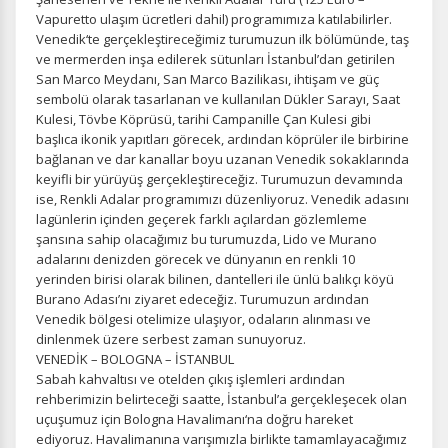
Vapuretto ulaşım ücretleri dahil) programımıza katılabilirler.
Venedik‘te gerçekleştireceğimiz turumuzun ilk bölümünde, taş
ve mermerden inşa edilerek sütunları İstanbul’dan getirilen
San Marco Meydanı, San Marco Bazilikası, ihtişam ve güç
sembolü olarak tasarlanan ve kullanılan Dükler Sarayı, Saat
Kulesi, Tövbe Köprüsü, tarihi Campanille Çan Kulesi gibi
başlıca ikonik yapıtları görecek, ardından köprüler ile birbirine
bağlanan ve dar kanallar boyu uzanan Venedik sokaklarında
keyifli bir yürüyüş gerçekleştireceğiz. Turumuzun devamında
ise, Renkli Adalar programımızı düzenliyoruz. Venedik adasını
lagünlerin içinden geçerek farklı açılardan gözlemleme
şansına sahip olacağımız bu turumuzda, Lido ve Murano
adalarını denizden görecek ve dünyanın en renkli 10
yerinden birisi olarak bilinen, dantelleri ile ünlü balıkçı köyü
Burano Adası’nı ziyaret edeceğiz. Turumuzun ardından
Venedik bölgesi otelimize ulaşıyor, odaların alınması ve
dinlenmek üzere serbest zaman sunuyoruz.
VENEDİK – BOLOGNA – İSTANBUL
Sabah kahvaltısı ve otelden çıkış işlemleri ardından
rehberimizin belirteceği saatte, İstanbul’a gerçekleşecek olan
uçuşumuz için Bologna Havalimanı‘na doğru hareket
ediyoruz. Havalimanına varışımızla birlikte tamamlayacağımız