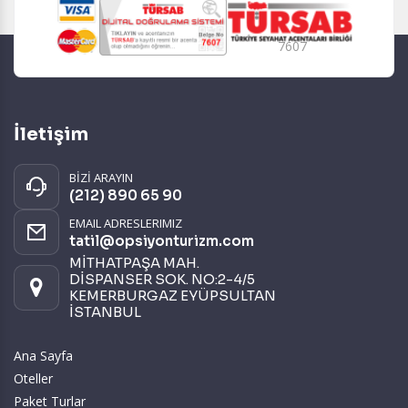
7607
İletişim
BİZİ ARAYIN
(212) 890 65 90
EMAIL ADRESLERIMIZ
tatil@opsiyonturizm.com
MİTHATPAŞA MAH.
DİSPANSER SOK. NO:2-4/5
KEMERBURGAZ EYÜPSULTAN
İSTANBUL
Ana Sayfa
Oteller
Paket Turlar