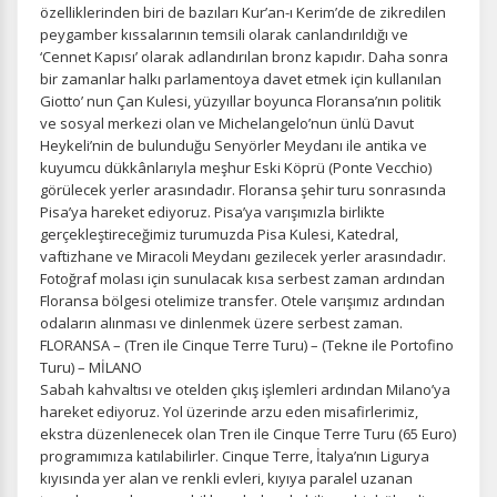
özelliklerinden biri de bazıları Kur’an-ı Kerim’de de zikredilen
peygamber kıssalarının temsili olarak canlandırıldığı ve
‘Cennet Kapısı’ olarak adlandırılan bronz kapıdır. Daha sonra
bir zamanlar halkı parlamentoya davet etmek için kullanılan
Giotto’ nun Çan Kulesi, yüzyıllar boyunca Floransa’nın politik
ve sosyal merkezi olan ve Michelangelo’nun ünlü Davut
Heykeli’nin de bulunduğu Senyörler Meydanı ile antika ve
kuyumcu dükkânlarıyla meşhur Eski Köprü (Ponte Vecchio)
görülecek yerler arasındadır. Floransa şehir turu sonrasında
Pisa’ya hareket ediyoruz. Pisa’ya varışımızla birlikte
gerçekleştireceğimiz turumuzda Pisa Kulesi, Katedral,
vaftizhane ve Miracoli Meydanı gezilecek yerler arasındadır.
ÇEREZ KULLANIM AYARLARINIZ
Fotoğraf molası için sunulacak kısa serbest zaman ardından
Çerez tercihlerinizi
belirleyin
.
Floransa bölgesi otelimize transfer. Otele varışımız ardından
odaların alınması ve dinlenmek üzere serbest zaman.
Daha fazla bilgi için
KVKK bilgilendirmemizi
,
çerez kullanım
ve
FLORANSA – (Tren ile Cinque Terre Turu) – (Tekne ile Portofino
gizlilik koşullarını
inceleyebilirsiniz.
Turu) – MİLANO
Sabah kahvaltısı ve otelden çıkış işlemleri ardından Milano’ya
hareket ediyoruz. Yol üzerinde arzu eden misafirlerimiz,
Zorunlu Çerezler
HER ZAMAN AKTIF
ekstra düzenlenecek olan Tren ile Cinque Terre Turu (65 Euro)
programımıza katılabilirler. Cinque Terre, İtalya’nın Ligurya
Oturum yönetimi, güvenlik ve temel site işlevleri için
kıyısında yer alan ve renkli evleri, kıyıya paralel uzanan
gereklidir. Bu çerezler olmadan site düzgün çalışmaz ve