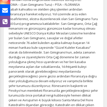
ROMA – (San Gimignano Turu) – PİSA – FLORANSA
Sabah kahvaltısı ve otelden çıkış işlemleri ardından
Floransa’ya hareket ediyoruz. Yol üzerinde arzu eden
misafirlerimiz, ekstra düzenlenecek olan San Gimignano Turu
(50 Euro) programımıza katılabilirler. San Gimignano, Orta Çağ
mimarisini ve görünüşünü günümüze kadar korumuş olması
sebebiyle UNESCO Dünya Kültür Mirasları Listesi‘ne kendine
yer bulan San Gimignano, savaşlar ve doğal afetler
neticesinde 76 adet kuleden ayakta kalmayı başaran 14
mimari harikası kule sayesinde “Güzel Kuleler Kasabası”
olarak da bilinmektedir. San Gimignano’nun, adeta zamanın
durduğu ve ziyaretçilerini Orta Çağ dönemine bir zaman
yolculuğuna çıkmış hissi uyandıran ve her biri kasaba
meydanına açılan dar sokaklarında, 14 ihtişamlı kuleyi
panoramik olarak görebileceğimiz meydanlarında
gerçekleştireceğimiz çevre gezisi ardından Floransa’ya doğru
olan yolculuğumuza devam ediyoruz ve varışımızla birlikte
şehir turumuzu düzenliyoruz. Rönesans’ın başkenti ve
Pinokyo’nun memleketi Floransa’da gerçekleştireceğimiz şehir
turumuzda önce portakal rengi kubbesiyle hemen dikkat
çeken ve Avrupa’nın 4. büyük kilisesi Santa Maria Del Fiore
Katedrali’ni dışarıdan göreceğiz. Katedralin en dikkat çeken