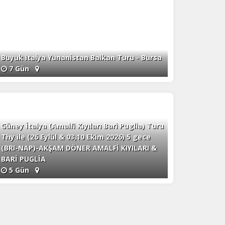
Buyuk Italya Yunanistan Balkan Turu - Bursa
7 Gün
Güney İtalya (Amalfi Kıyıları Bari Puglia) Turu
Thy ile (26 Eylül & 03,10 Ekim 2026) 5 gece
(BRI-NAP)-AKŞAM DÖNER AMALFİ KIYILARI &
BARİ PUGLİA
5 Gün