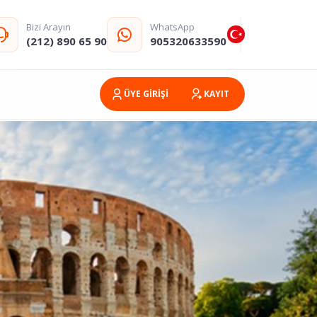
Bizi Arayın
WhatsApp
(212) 890 65 90
905320633590
ÜYE GİRİŞİ
KAYIT