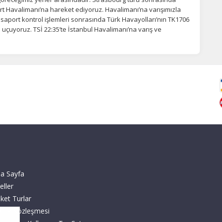
rt Havalimanı’na hareket ediyoruz. Havalimanı’na varışımızla
asaport kontrol işlemleri sonrasında Türk Havayolları’nın TK1706
ul’a uçuyoruz. TSİ 22:35’te İstanbul Havalimanı’na varış ve
a Sayfa
eller
ket Turlar
zlilik Sözleşmesi