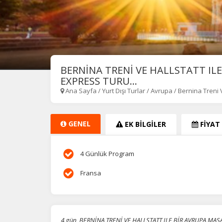
BERNİNA TRENİ VE HALLSTATT ILE
EXPRESS TURU...
Ana Sayfa
/
Yurt Dışı Turlar
/
Avrupa
/
Bernina Treni V
GENEL
EK BİLGİLER
FİYAT
4 Günlük Program
Fransa
4 gün, BERNİNA TRENİ VE HALLSTATT ILE BİR AVRUPA MASALI