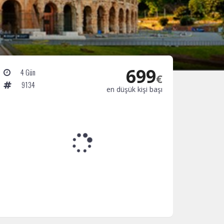
699
4 Gün
€
9134
en düşük kişi başı