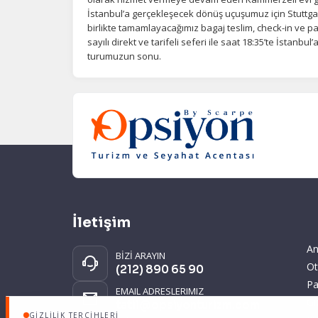
İstanbul’a gerçekleşecek dönüş uçuşumuz için Stuttga
birlikte tamamlayacağımız bagaj teslim, check-in ve p
sayılı direkt ve tarifeli seferi ile saat 18:35’te İstanb
turumuzun sonu.
İletişim
An
BİZİ ARAYIN
Ot
(212) 890 65 90
Pa
EMAIL ADRESLERIMIZ
Gi
tatil@opsiyonturizm.com
GIZLILIK TERCIHLERI