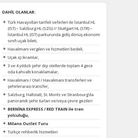
DAHİL OLANLAR:
Türk Havayolları tarifeli seferleri ile İstanbul HL
(IST) – Salzburg HL (SZG) // Stuttgart HL (STR) –
İstanbul HL (IST) parkurunda gidiş dönüş ekonomi
sınıfı uçak bileti,
Havalimanı vergileri ve hizmetleri bedeli,
Uçak içi ikramlar,
3 ve 4 yıldızlı şehir dışı otellerde toplam 4 gece
oda kahvaltı konaklamalar,
Havalimanı / Otel / Havalimanı transferleri ve
şehirlerarası transfer,
Salzburg, Hallstatt, St. Moritz ve Strasbourg’da
na
panoramik şehir turları ve/veya çevre gezileri
BERNİNA EXPRESS / RED TRAIN ile tren
yolculuğu,
Milano Outlet Turu
Türkçe rehberlik hizmetleri