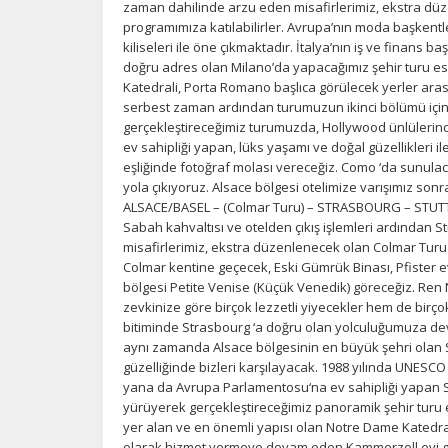
zaman dahilinde arzu eden misafirlerimiz, ekstra dü
programımıza katılabilirler. Avrupa’nın moda başkentle
kiliseleri ile öne çıkmaktadır. İtalya’nın iş ve finans 
doğru adres olan Milano’da yapacağımız şehir turu e
Katedrali, Porta Romano başlıca görülecek yerler aras
serbest zaman ardından turumuzun ikinci bölümü için 
gerçekleştireceğimiz turumuzda, Hollywood ünlülerind
ev sahipliği yapan, lüks yaşamı ve doğal güzellikleri 
eşliğinde fotoğraf molası vereceğiz. Como ‘da sunul
yola çıkıyoruz. Alsace bölgesi otelimize varışımız s
ALSACE/BASEL – (Colmar Turu) – STRASBOURG – STU
Sabah kahvaltısı ve otelden çıkış işlemleri ardından 
misafirlerimiz, ekstra düzenlenecek olan Colmar Turu 
Colmar kentine geçecek, Eski Gümrük Binası, Pfister e
bölgesi Petite Venise (Küçük Venedik) göreceğiz. Ren
zevkinize göre birçok lezzetli yiyecekler hem de birç
bitiminde Strasbourg ‘a doğru olan yolculuğumuza dev
aynı zamanda Alsace bölgesinin en büyük şehri olan S
güzelliğinde bizleri karşılayacak. 1988 yılında UNESCO
yana da Avrupa Parlamentosu‘na ev sahipliği yapan S
yürüyerek gerçekleştireceğimiz panoramik şehir turu
yer alan ve en önemli yapısı olan Notre Dame Katedra
olarak hizmet vermeye devam eden Kammerzell evi gö