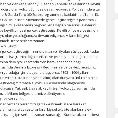
orunlu Çerezler
HER ZAMAN AKTIF
ğlanan ve dar kanallar boyu uzanan Venedik sokaklarında keyifli
urum yönetimi, güvenlik ve temel site işlevleri için gereklidir. Bu
’ya doğru olan yolculuğumuza devam ediyoruz. Yol üzerinde arzu
rezler olmadan site düzgün çalışmaz ve devre dışı bırakılamaz.
 & Garda Turu (60 Euro) programımıza katılabilirler. Tarihi 13.
da Gölü’nün incisi Sirmione‘de gerçekleştireceğimiz panoramik
dağı olmuş kasabanın begonvillerle kaplı binalarını ve evlerini
keyifli bir gezi gerçekleştireceğiz. Keyifli bir çevre gezisi için
statistik Çerezleri
ru olan yolculuğumuza devam ediyoruz. Milano bölgesi
yaretçilerin siteyi nasıl kullandığını anonim olarak ölçeriz. Hangi
inlenmek üzere serbest zaman.
yfaların popüler olduğunu ve kullanıcıların nerede zorluk yaşadığını
N – MİLANO
lamamıza yardımcı olur.
a gerçekleştireceğimiz unutulmaz ve rüyaları süsleyecek kadar
yoruz. İsviçre ‘nin doğa harikası ve jet sosyetenin uğrak noktası
ernina demiryolu hattında tren hareket saatine bağlı
azarlama Çerezleri
rasında Bernina Express / Red Train ile gerçekleştireceğimiz
 yolculuğu için istasyona ulaşıyoruz. 1898 – 1904 yılları
ze ve ilgi alanlarınıza uygun reklamlar göstermek için kullanılır.
Mirası Listesi ‘nde yerini almış olan dünyaca ünlü bir birçok
patırsanız reklamları görmeye devam edersiniz, ancak daha az
leştireceğimiz masalsı yolculuk esnasında olağanüstü
akalı olabilirler.
acağız. Yaklaşık 2 saatlik keyifli tren yolculuğu sonrasında
mızla Milano bölgesi otelimize dönüyoruz.
) – ALSACE/BASEL
utlet center ziyaretimizi gerçekleştirmek üzere hareket
arına, kafe ve restoranlara, kişisel aktivite alanlarına ev
Tümünü Reddet
Tümünü Kabul Et
Tercihleri Kaydet
tlı alışveriş için serbest zaman sunacağız. Sunulacak bu serbest