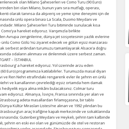
zenlenecek olan Milano Şaheserleri ve Como Turu (90 Euro)
rinden biri olan Milano, bunun yanı sıra mutfağı, operası,
başkenti olarak tanınsa da alışveriş ve yeme içme deneyimi için de
snasında ünlü opera binası La Scala, Duomo Meydanı ve
ındadır. Milano Şaheserleri Turu bitiminde sunulacak kısa
Como’ya hareket ediyoruz. Varışımızla birlikte
en Avrupa zenginlerine, dünya jet sosyetesinin yazlık evlerine
ile ünlü Como Gölü ‘nü ziyaret edecek ve gölün eşsiz manzarası
acak serbest ardından turumuzu tamamlayarak Alsace’a doğru
onrasında odaların alınması ve dinlenmek üzere serbest zaman.
TTGART – İSTANBUL
Strasbourg’ a hareket ediyoruz. Yol üzerinde arzu eden
(60 Euro) programımıza katılabilirler. Turumuzda masal diyarı
vi ve Ren Nehri etrafındaki rengarenk evler ile şehrin en ünlü
 Nehri ve kanallarının çevrelediği eşsiz ortamda hem damak
ok hediyelik eşya alma imkânı bulacaksınız. Colmar turu
am ediyoruz. Almanya, İsviçre, Fransa sınırında yer alan ve
trasbourg adeta masallardan fırlamışçasına, bir tablo
 Dünya Kültür Mirasları Listesi‘ne alınan ve 1992 yılından bu
trasbourg‘un araç trafiğine kapalı merkezinde ve sokaklarında
 esnasında; Gutenberg Meydanı ve Heykeli, şehrin tam kalbinde
li, şehrin en eski evi olan ve günümüzde de otel ve restoran
receğimiz yerler arasındadır. Strasbourg turu sonrasında