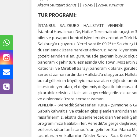
Akşam Stuttgart dönüş || 16749||22040 turumuz
TUR PROGRAMI:
İSTANBUL – SALZBURG – HALLSTATT – VENEDİK
İstanbul Havalimanı Dış Hatlar Terminalinde uçuştan 
bilet ve pasaport kontrol işlemlerinin ardından Türk Hav
Salzburg’a uçuyoruz. Yerel saat ile 09:25‘te Salzburg
düzenlemek üzere hareket ediyoruz. Adını ilk yerleşim
çözeltilerinden alan, günümüzde geçimini büyük ölçü
panoramik şehir turu esnasında Old Town, Mozart'ın 
Katedrali ve Mirabell Sarayı panoramik olarak görüle
serbest zaman ardından Hallstatt’a ulaşıyoruz. Hallsta
Ç
buzul göllerinin büyüleyici manzaraları eşliğinde unu
listesinde yer alan, el değmemiş doğası ile bir masal 
çıkarabileceksiniz. Hallstatt ‘a gerçekleştirilecek tur
Si
de
ve dinlenmek üzere serbest zaman.
iz
VENEDİK – (Venedik Şaheserleri Turu) – (Sirmione & 
bi
Sabah kahvaltısı ve otelden çıkış işlemleri ardından M
in
misafirlerimiz, ekstra düzenlenecek olan Venedik Şahese
programımıza katılabilirler. Venedik‘te gerçekleştir
edilerek sütunları İstanbul’dan getirilen San Marco M
tasarlanan ve kullanılan Dükler Sarayı, Saat Kulesi, T