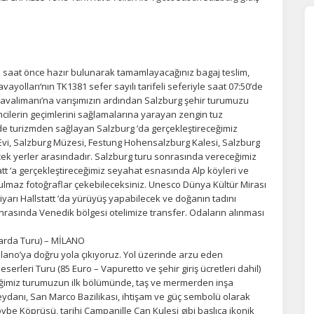
3 saat önce hazır bulunarak tamamlayacağınız bagaj teslim,
ayolları‘nın TK1381 sefer sayılı tarifeli seferiyle saat 07:50’de
 Havalimanı’na varışımızın ardından Salzburg şehir turumuzu
cilerin geçimlerini sağlamalarına yarayan zengin tuz
de turizmden sağlayan Salzburg ’da gerçekleştireceğimiz
Evi, Salzburg Müzesi, Festung Hohensalzburg Kalesi, Salzburg
cek yerler arasındadır. Salzburg turu sonrasında vereceğimiz
ÇEREZ KULLANIM AYARLARINIZ
tt ‘a gerçekleştireceğimiz seyahat esnasında Alp köyleri ve
erez tercihlerinizi
belirleyin
.
tulmaz fotoğraflar çekebileceksiniz. Unesco Dünya Kültür Mirası
diyarı Hallstatt ’da yürüyüş yapabilecek ve doğanın tadını
 sonrasında Venedik bölgesi otelimize transfer. Odaların alınması
ze daha kişiselleştirilmiş bir web deneyimi sunmak için bazı bilgileri tarayıcınızda
polayabilir, bunları yurt içi ve yurt dışındaki hizmet sağlayıcılarla paylaşabiliriz. Bu
in vermemeyi seçebilirsiniz ancak bu durumda sitemiz umduğumuz gibi çalışmaya
Garda Turu) – MİLANO
lir.
Daha fazla bilgi için
KVKK bilgilendirmemizi
,
çerez kullanım
ve
gizlilik koşullarını
ilano’ya doğru yola çıkıyoruz. Yol üzerinde arzu eden
celeyebilirsiniz.
rleri Turu (85 Euro – Vapuretto ve şehir giriş ücretleri dahil)
eceğimiz turumuzun ilk bölümünde, taş ve mermerden inşa
eydanı, San Marco Bazilikası, ihtişam ve güç sembolü olarak
övbe Köprüsü, tarihi Campanille Çan Kulesi gibi başlıca ikonik