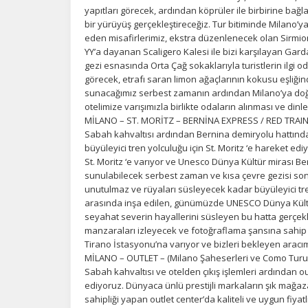
Z
yapıtları görecek, ardından köprüler ile birbirine ba
Ot
bir yürüyüş gerçekleştireceğiz. Tur bitiminde Milano
çe
eden misafirlerimiz, ekstra düzenlenecek olan Sirmione
YY’a dayanan Scaligero Kalesi ile bizi karşılayan Gar
gezi esnasında Orta Çağ sokaklarıyla turistlerin ilgi o
görecek, etrafı saran limon ağaçlarının kokusu eşliğinde 
İ
sunacağımız serbest zamanın ardından Milano’ya doğ
Zi
otelimize varışımızla birlikte odaların alınması ve d
sa
MİLANO – ST. MORİTZ – BERNİNA EXPRESS / RED TRAI
an
Sabah kahvaltısı ardından Bernina demiryolu hattınd
büyüleyici tren yolculuğu için St. Moritz ‘e hareket edi
St. Moritz ‘e varıyor ve Unesco Dünya Kültür mirası B
P
sunulabilecek serbest zaman ve kısa çevre gezisi son
unutulmaz ve rüyaları süsleyecek kadar büyüleyici tren
Si
arasında inşa edilen, günümüzde UNESCO Dünya Kültür 
Ka
seyahat severin hayallerini süsleyen bu hatta gerçek
al
manzaraları izleyecek ve fotoğraflama şansına sahip ol
Tirano İstasyonu’na varıyor ve bizleri bekleyen aracı
MİLANO – OUTLET – (Milano Şaheserleri ve Como Turu
Sabah kahvaltısı ve otelden çıkış işlemleri ardından o
ediyoruz. Dünyaca ünlü prestijli markaların şık mağazal
sahipliği yapan outlet center’da kaliteli ve uygun fiya