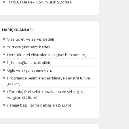
TURSAB Mesleki Sorumluluk Sigortası
HARİÇ OLANLAR:
Vize ücreti ve servis bedeli
Yurt dışı çıkış harcı bedeli
Her türlü otel ekstraları ve kişisel harcamalar,
İç hat bağlantı uçak bileti,
Öğle ve akşam yemekleri,
Programda belirtilen/belirtilmeyen ekstra tur ve
geziler,
(Zorunlu) Otel şehir konaklama ve şehir giriş
vergileri (50 Euro)
(İsteğe bağlı) şoför bahşişleri (5 Euro)