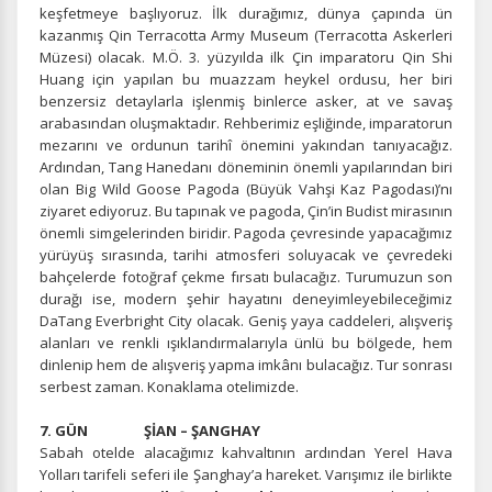
keşfetmeye başlıyoruz. İlk durağımız, dünya çapında ün
kazanmış Qin Terracotta Army Museum (Terracotta Askerleri
Müzesi) olacak. M.Ö. 3. yüzyılda ilk Çin imparatoru Qin Shi
Huang için yapılan bu muazzam heykel ordusu, her biri
benzersiz detaylarla işlenmiş binlerce asker, at ve savaş
arabasından oluşmaktadır. Rehberimiz eşliğinde, imparatorun
mezarını ve ordunun tarihî önemini yakından tanıyacağız.
Ardından, Tang Hanedanı döneminin önemli yapılarından biri
olan Big Wild Goose Pagoda (Büyük Vahşi Kaz Pagodası)’nı
ziyaret ediyoruz. Bu tapınak ve pagoda, Çin’in Budist mirasının
önemli simgelerinden biridir. Pagoda çevresinde yapacağımız
yürüyüş sırasında, tarihi atmosferi soluyacak ve çevredeki
bahçelerde fotoğraf çekme fırsatı bulacağız. Turumuzun son
ÇEREZ KULLANIM AYARLARINIZ
durağı ise, modern şehir hayatını deneyimleyebileceğimiz
Çerez tercihlerinizi
belirleyin
.
DaTang Everbright City olacak. Geniş yaya caddeleri, alışveriş
alanları ve renkli ışıklandırmalarıyla ünlü bu bölgede, hem
Daha fazla bilgi için
KVKK bilgilendirmemizi
,
çerez kullanım
ve
dinlenip hem de alışveriş yapma imkânı bulacağız. Tur sonrası
gizlilik koşullarını
inceleyebilirsiniz.
serbest zaman. Konaklama otelimizde.
7. GÜN ŞİAN – ŞANGHAY
Zorunlu Çerezler
Sabah otelde alacağımız kahvaltının ardından Yerel Hava
HER ZAMAN AKTIF
Yolları tarifeli seferi ile Şanghay’a hareket. Varışımız ile birlikte
Oturum yönetimi, güvenlik ve temel site işlevleri için