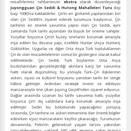
misafirlerimiz rehberimizin
ekstra
olarak düzenleyeceği
Juyongguan Çin Seddi & Hutong Mahalleleri Turu
(kişi
başı 100€)’na katılabilirler. Çin’in en görkemli yapılarından biri
olan Çin Seddi’ni ziyaret ederek turumuza başlıyoruz. Çin
tarihinin en önemli savunma yapısı olan Çin Seddi, aynı
zamanda Türk tarihi açısından da büyük bir öneme sahiptir.
Yüzyıllar boyunca Çin’in kuzey sınırlarını korumak amacıyla
inşa edilen bu devasa yapı, özellikle Hunlar (Asya Hunları),
Göktürkler, Uygurlar ve diğer Orta Asya Türk topluluklarının
Çin ile olan mücadelelerinin somut bir göstergesi olarak kabul
edilmektedir. Çin Seddi, Türk boylarının Orta Asya
bozkırlarından gerçekleştirdiği akınlara karşı bir savunma
hattı olarak düşünülmüş; bu yönüyle Türk–Çin ilişkilerinin
askeri, siyasi ve kültürel boyutunu yansıtan tarihi bir simge
hâline gelmiştir. Ardından stratejik önemi ve etkileyici
manzarasıyla öne çıkan
Juyong Geçidi’nden ziyaret ediyoruz.
Dağlar arasında uzanan bu tarihi savunma hattı, yüzyıllar
boyunca Çin’i dış saldırılara karşı korumak amacıyla inşa
edilmiştir. Sedin bu bölümünde yapacağımız yürüyüş
sırasında, Çin tarihine ve askeri mimarisine dair önemli bilgiler
edinirken eşsiz manzaraların keyfini çıkaracağız. Turumuzun
devamında, Pekin’in geleneksel yaşam tarzını yakından
tanıyabileceğimiz, yaklaşık 500 yıllık geçmişe sahip Hutong