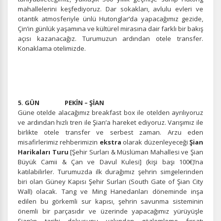
mahallelerini keşfediyoruz. Dar sokakları, avlulu evleri ve
otantik atmosferiyle ünlü Hutonglar’da yapacağımız gezide,
Çin’in günlük yaşamına ve kültürel mirasına dair farklı bir bakış
açısı kazanacağız. Turumuzun ardından otele transfer.
Konaklama otelimizde.
5. GÜN PEKİN – ŞİAN
Güne otelde alacağımız breakfast box ile otelden ayrılıyoruz
ve ardından hızlı tren ile Şian’a hareket ediyoruz. Varışımız ile
birlikte otele transfer ve serbest zaman. Arzu eden
misafirlerimiz rehberimizin
ekstra
olarak düzenleyeceği
Şian
Harikaları Turu
[Şehir Surları & Müslüman Mahallesi ve Şian
Büyük Camii & Çan ve Davul Kulesi] (kişi başı 100€)’na
katılabilirler. Turumuzda ilk durağımız şehrin simgelerinden
biri olan Güney Kapısı Şehir Surları (South Gate of Şian City
Wall) olacak. Tang ve Ming Hanedanları döneminde inşa
edilen bu görkemli sur kapısı, şehrin savunma sisteminin
önemli bir parçasıdır ve üzerinde yapacağımız yürüyüşle