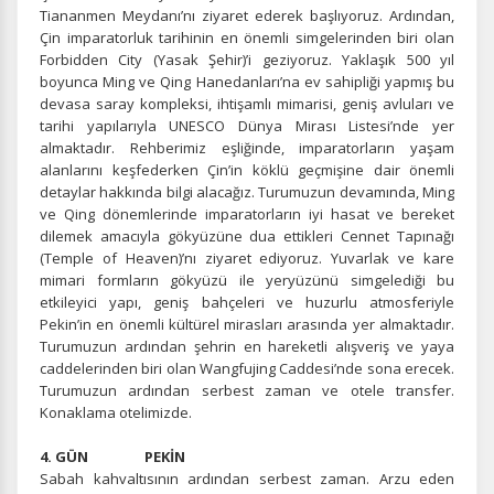
Tiananmen Meydanı’nı ziyaret ederek başlıyoruz. Ardından,
Çin imparatorluk tarihinin en önemli simgelerinden biri olan
Forbidden City (Yasak Şehir)’i geziyoruz. Yaklaşık 500 yıl
boyunca Ming ve Qing Hanedanları’na ev sahipliği yapmış bu
devasa saray kompleksi, ihtişamlı mimarisi, geniş avluları ve
tarihi yapılarıyla UNESCO Dünya Mirası Listesi’nde yer
almaktadır. Rehberimiz eşliğinde, imparatorların yaşam
alanlarını keşfederken Çin’in köklü geçmişine dair önemli
detaylar hakkında bilgi alacağız. Turumuzun devamında, Ming
ve Qing dönemlerinde imparatorların iyi hasat ve bereket
dilemek amacıyla gökyüzüne dua ettikleri Cennet Tapınağı
(Temple of Heaven)’nı ziyaret ediyoruz. Yuvarlak ve kare
mimari formların gökyüzü ile yeryüzünü simgelediği bu
etkileyici yapı, geniş bahçeleri ve huzurlu atmosferiyle
Pekin’in en önemli kültürel mirasları arasında yer almaktadır.
Turumuzun ardından şehrin en hareketli alışveriş ve yaya
caddelerinden biri olan Wangfujing Caddesi’nde sona erecek.
Turumuzun ardından serbest zaman ve otele transfer.
Konaklama otelimizde.
4. GÜN PEKİN
Sabah kahvaltısının ardından serbest zaman. Arzu eden