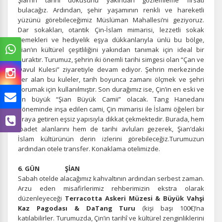
Şian’ın tarihi dokusunu yakından gözlemleme fırsatı
bulacağız. Ardından, şehir yaşamının renkli ve hareketli
yüzünü görebileceğimiz Müslüman Mahallesi’ni geziyoruz.
Dar sokakları, otantik Çin-İslam mimarisi, lezzetli sokak
yemekleri ve hediyelik eşya dükkanlarıyla ünlü bu bölge,
Şian’ın kültürel çeşitliliğini yakından tanımak için ideal bir
duraktır. Turumuz, şehrin iki önemli tarihi simgesi olan “Çan ve
Davul Kulesi” ziyaretiyle devam ediyor. Şehrin merkezinde
yer alan bu kuleler, tarih boyunca zamanı ölçmek ve şehri
korumak için kullanılmıştır. Son durağımız ise, Çin’in en eski ve
en büyük “Şian Büyük Camii” olacak. Tang Hanedanı
döneminde inşa edilen cami, Çin mimarisi ile İslami öğeleri bir
araya getiren eşsiz yapısıyla dikkat çekmektedir. Burada, hem
ibadet alanlarını hem de tarihi avluları gezerek, Şian’daki
İslam kültürünün derin izlerini görebileceğiz.Turumuzun
ardından otele transfer. Konaklama otelimizde.
6. GÜN ŞİAN
Sabah otelde alacağımız kahvaltının ardından serbest zaman.
Arzu eden misafirlerimiz rehberimizin ekstra olarak
düzenleyeceği
Terracotta Askeri Müzesi & Büyük Vahşi
Kaz Pagodası & DaTang Turu
(kişi başı 100€)’na
katılabilirler. Turumuzda, Çin’in tarihî ve kültürel zenginliklerini