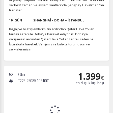
alışveriş yapma imkânı buluyoruz. Turumuzun ardından
serbest zaman ve akşam saatlerinde Şanghay Havalimanı’na
transfer.
10. GÜN SHANGHAİ – DOHA – İSTANBUL
Bagaj ve bilet işlemlerimizin ardından Qatar Hava Yolları
tarifeli seferi ile Doha’ya hareket ediyoruz. Doha’ya
varışımızın ardından Qatar Hava Yolları tarifeli seferi ile
İstanbul’a hareket. Varışımız ile birlikte turumuzun ve
servislerimizin
1.399
7 Gün
€
T225-25085-1054001
en düşük kişi başı