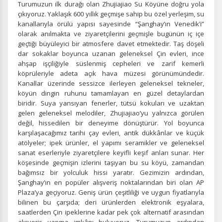
Turumuzun ilk durağı olan Zhujiajiao Su Köyüne doğru yola
çıkıyoruz. Yaklaşık 600 yıllık geçmişe sahip bu özel yerleşim, su
kanallarıyla örülü yapısı sayesinde “Şanghay’ın Venedik’i”
olarak anılmakta ve ziyaretçilerini geçmişle bugünün iç içe
geçtiği büyüleyici bir atmosfere davet etmektedir. Taş döşeli
dar sokaklar boyunca uzanan geleneksel Çin evleri, ince
ahşap işçiliğiyle süslenmiş cepheleri ve zarif kemerli
köprüleriyle adeta açık hava müzesi görünümündedir.
Kanallar üzerinde sessizce ilerleyen geleneksel tekneler,
köyün dingin ruhunu tamamlayan en güzel detaylardan
biridir. Suya yansıyan fenerler, tütsü kokuları ve uzaktan
gelen geleneksel melodiler, Zhujiajiao’yu yalnızca görülen
değil, hissedilen bir deneyime dönüştürür. Yol boyunca
karşılaşacağımız tarihi çay evleri, antik dükkânlar ve küçük
atölyeler; ipek ürünler, el yapımı seramikler ve geleneksel
sanat eserleriyle ziyaretçilere keyifli keşif anları sunar. Her
köşesinde geçmişin izlerini taşıyan bu su köyü, zamandan
bağımsız bir yolculuk hissi yaratır. Gezimizin ardından,
Şanghay’ın en popüler alışveriş noktalarından biri olan AP
Plaza’ya geçiyoruz. Geniş ürün çeşitliliği ve uygun fiyatlarıyla
bilinen bu çarşıda; deri ürünlerden elektronik eşyalara,
saatlerden Çin ipeklerine kadar pek çok alternatif arasından