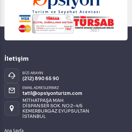
7607
İletişim
BİZİ ARAYIN
(212) 890 65 90
EMAIL ADRESLERIMIZ
tatil@opsiyonturizm.com
MİTHATPAŞA MAH.
DİSPANSER SOK. NO:2-4/5
KEMERBURGAZ EYÜPSULTAN
İSTANBUL
Ana Sayfa