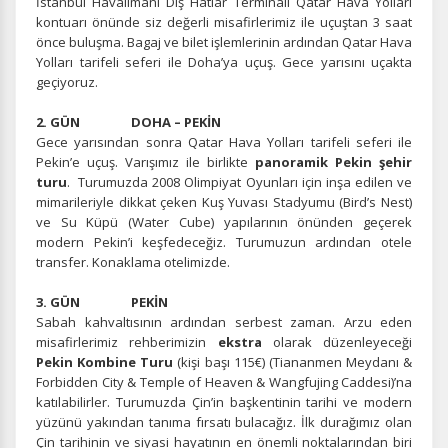
İstanbul Havalimanı Dış Hatlar Terminali Qatar Hava Yolları
kontuarı önünde siz değerli misafirlerimiz ile uçuştan 3 saat
önce buluşma. Bagaj ve bilet işlemlerinin ardından Qatar Hava
Yolları tarifeli seferi ile Doha’ya uçuş. Gece yarısını uçakta
geçiyoruz.
2. GÜN DOHA – PEKİN
Gece yarısından sonra Qatar Hava Yolları tarifeli seferi ile
Pekin’e uçuş. Varışımız ile birlikte
panoramik Pekin şehir
turu
. Turumuzda 2008 Olimpiyat Oyunları için inşa edilen ve
mimarileriyle dikkat çeken Kuş Yuvası Stadyumu (Bird’s Nest)
ve Su Küpü (Water Cube) yapılarının önünden geçerek
modern Pekin’i keşfedeceğiz. Turumuzun ardından otele
transfer. Konaklama otelimizde.
3. GÜN PEKİN
Sabah kahvaltısının ardından serbest zaman. Arzu eden
misafirlerimiz rehberimizin
ekstra
olarak düzenleyeceği
Pekin Kombine Turu
(kişi başı 115€) (Tiananmen Meydanı &
Forbidden City & Temple of Heaven & Wangfujing Caddesi)’na
katılabilirler. Turumuzda Çin’in başkentinin tarihi ve modern
yüzünü yakından tanıma fırsatı bulacağız. İlk durağımız olan
Çin tarihinin ve siyasi hayatının en önemli noktalarından biri