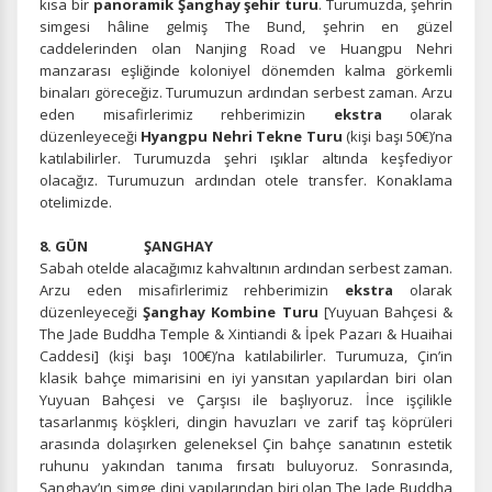
kısa bir
panoramik Şanghay şehir turu
. Turumuzda, şehrin
gereklidir. Bu çerezler olmadan site düzgün çalışmaz ve
simgesi hâline gelmiş The Bund, şehrin en güzel
devre dışı bırakılamaz.
caddelerinden olan Nanjing Road ve Huangpu Nehri
manzarası eşliğinde koloniyel dönemden kalma görkemli
binaları göreceğiz. Turumuzun ardından serbest zaman. Arzu
eden misafirlerimiz rehberimizin
ekstra
olarak
düzenleyeceği
Hyangpu Nehri Tekne Turu
(kişi başı 50€)’na
İstatistik Çerezleri
katılabilirler. Turumuzda şehri ışıklar altında keşfediyor
olacağız. Turumuzun ardından otele transfer. Konaklama
Ziyaretçilerin siteyi nasıl kullandığını anonim olarak
otelimizde.
ölçeriz. Hangi sayfaların popüler olduğunu ve
kullanıcıların nerede zorluk yaşadığını anlamamıza
8. GÜN ŞANGHAY
yardımcı olur.
Sabah otelde alacağımız kahvaltının ardından serbest zaman.
Arzu eden misafirlerimiz rehberimizin
ekstra
olarak
düzenleyeceği
Şanghay Kombine Turu
[Yuyuan Bahçesi &
The Jade Buddha Temple & Xintiandi & İpek Pazarı & Huaihai
Caddesi] (kişi başı 100€)’na katılabilirler. Turumuza, Çin’in
Pazarlama Çerezleri
klasik bahçe mimarisini en iyi yansıtan yapılardan biri olan
Size ve ilgi alanlarınıza uygun reklamlar göstermek için
Yuyuan Bahçesi ve Çarşısı ile başlıyoruz. İnce işçilikle
kullanılır. Kapatırsanız reklamları görmeye devam
tasarlanmış köşkleri, dingin havuzları ve zarif taş köprüleri
edersiniz, ancak daha az alakalı olabilirler.
arasında dolaşırken geleneksel Çin bahçe sanatının estetik
ruhunu yakından tanıma fırsatı buluyoruz. Sonrasında,
Şanghay’ın simge dini yapılarından biri olan The Jade Buddha