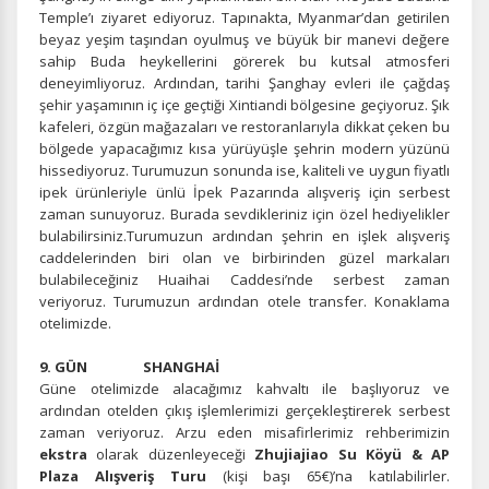
Temple’ı ziyaret ediyoruz. Tapınakta, Myanmar’dan getirilen
beyaz yeşim taşından oyulmuş ve büyük bir manevi değere
sahip Buda heykellerini görerek bu kutsal atmosferi
deneyimliyoruz. Ardından, tarihi Şanghay evleri ile çağdaş
Tercihleri Kaydet
şehir yaşamının iç içe geçtiği Xintiandi bölgesine geçiyoruz. Şık
kafeleri, özgün mağazaları ve restoranlarıyla dikkat çeken bu
bölgede yapacağımız kısa yürüyüşle şehrin modern yüzünü
hissediyoruz. Turumuzun sonunda ise, kaliteli ve uygun fiyatlı
ipek ürünleriyle ünlü İpek Pazarında alışveriş için serbest
zaman sunuyoruz. Burada sevdikleriniz için özel hediyelikler
bulabilirsiniz.Turumuzun ardından şehrin en işlek alışveriş
caddelerinden biri olan ve birbirinden güzel markaları
bulabileceğiniz Huaihai Caddesi’nde serbest zaman
veriyoruz. Turumuzun ardından otele transfer. Konaklama
otelimizde.
9. GÜN SHANGHAİ
Güne otelimizde alacağımız kahvaltı ile başlıyoruz ve
ardından otelden çıkış işlemlerimizi gerçekleştirerek serbest
zaman veriyoruz. Arzu eden misafirlerimiz rehberimizin
ekstra
olarak düzenleyeceği
Zhujiajiao Su Köyü & AP
Plaza Alışveriş Turu
(kişi başı 65€)’na katılabilirler.