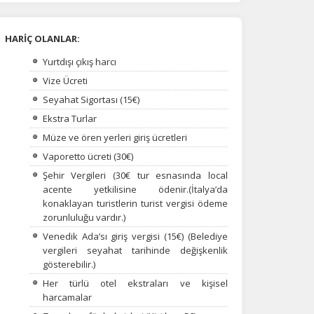
HARİÇ OLANLAR:
Yurtdışı çıkış harcı
Vize Ücreti
Seyahat Sigortası (15€)
Ekstra Turlar
Müze ve ören yerleri giriş ücretleri
Vaporetto ücreti (30€)
Şehir Vergileri (30€ tur esnasında local
acente yetkilisine ödenir.
(
İtalya’da
konaklayan turistlerin turist vergisi ödeme
zorunluluğu vardır.)
Venedik Ada’sı giriş vergisi (15€) (Belediye
vergileri seyahat tarihinde değişkenlik
gösterebilir.)
Her türlü otel ekstraları ve kişisel
harcamalar