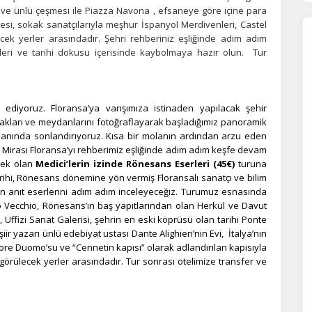
 ve ünlü çeşmesi ile Piazza Navona , efsaneye göre içine para
si, sokak sanatçılarıyla meşhur İspanyol Merdivenleri, Castel
orunlu Çerezler
HER ZAMAN AKTIF
ek yerler arasındadır. Şehri rehberiniz eşliğinde adım adım
eri ve tarihi dokusu içerisinde kaybolmaya hazır olun.
Tur
urum yönetimi, güvenlik ve temel site işlevleri için gereklidir. Bu
rezler olmadan site düzgün çalışmaz ve devre dışı bırakılamaz.
ediyoruz. Floransa’ya varışımıza istinaden yapılacak şehir
statistik Çerezleri
kakları ve meydanlarını fotoğraflayarak başladığımız panoramik
yaretçilerin siteyi nasıl kullandığını anonim olarak ölçeriz. Hangi
anında sonlandırıyoruz. Kısa bir molanın ardından arzu eden
yfaların popüler olduğunu ve kullanıcıların nerede zorluk yaşadığını
 Mirası Floransa’yı rehberimiz eşliğinde adım adım keşfe devam
lamamıza yardımcı olur.
cek olan
Medici’lerin izinde Rönesans Eserleri (45€)
turuna
rihi, Rönesans dönemine yön vermiş Floransalı sanatçı ve bilim
in anıt eserlerini adım adım inceleyeceğiz. Turumuz esnasında
o Vecchio, Rönesans’ın baş yapıtlarından olan Herkül ve Davut
azarlama Çerezleri
 Uffizi Sanat Galerisi, şehrin en eski köprüsü olan tarihi Ponte
ze ve ilgi alanlarınıza uygun reklamlar göstermek için kullanılır.
ir yazarı ünlü edebiyat ustası Dante Alighieri’nin Evi, İtalya’nın
patırsanız reklamları görmeye devam edersiniz, ancak daha az
ore Duomo’su ve “Cennetin kapısı” olarak adlandırılan kapısıyla
akalı olabilirler.
 görülecek yerler arasındadır. Tur sonrası otelimize transfer ve