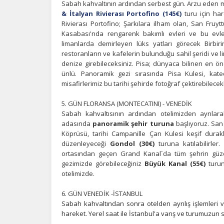
Sabah kahvaltının ardından serbest gün. Arzu eden mi
& İtalyan Rivierası Portofino (145€)
turu için har
Rivierası Portofino; Şarkılara ilham olan, San Fruytt
Kasabası'nda rengarenk bakımlı evleri ve bu evler
limanlarda demirleyen lüks yatları görecek Birbir
restoranların ve kafelerin bulunduğu sahil şeridi ve l
denize girebileceksiniz. Pisa; dünyaca bilinen en öne
ünlü. Panoramik gezi sırasında Pisa Kulesi, kate
misafirlerimiz bu tarihi şehirde fotoğraf çektirebilece
5. GÜN FLORANSA (MONTECATINI) - VENEDİK
Sabah kahvaltısının ardından otelimizden ayrılar
adasında
panoramik şehir turuna
başlıyoruz. San 
Köprüsü, tarihi Campanille Çan Kulesi keşif durakla
düzenleyeceği
Gondol (30€)
turuna katılabilirler
ortasından geçen Grand Kanal`da tüm şehrin güzelli
gezimizde görebileceğiniz
Büyük Kanal (55€)
turun
otelimizde.
6. GÜN VENEDİK -İSTANBUL
Sabah kahvaltından sonra otelden ayrılış işlemleri v
hareket. Yerel saat ile İstanbul'a varış ve turumuzun 