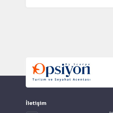
İletişim
An