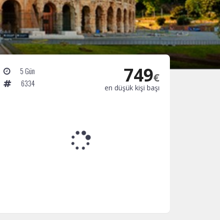
749
5 Gün
€
6334
en düşük kişi başı