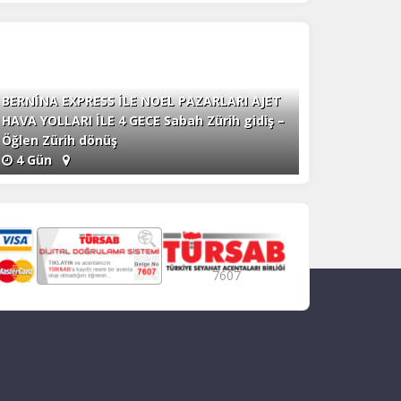
BERNİNA EXPRESS İLE NOEL PAZARLARI AJET
HAVA YOLLARI İLE 4 GECE Sabah Zürih gidiş –
Öğlen Zürih dönüş
4 Gün
7607