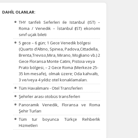
DAHİL OLANLAR:
THY tarifeli Seferleri ile Istanbul (IST) –
Roma / Venedik – İstanbul
(
IST) ekonomi
sınıf uçak bileti
5 gece – 6 gün; 1 Gece Venedik bölgesi
(Quarto d’Altino, Spinea, Padova,Cittadella,
Brenta,Treviso,Mira,
Mirano,
Mogliano vb.) 2
Gece Floransa Monte Catini, Pistoia veya
Prato bölgesi, – 2 Gece Roma (Merkeze 25-
35 km mesafe), olmak üzere; Oda kahvaltı,
3 ve/veya 4 yıldız otel konaklamaları.
Tüm Havalimanı - Otel Transferleri
Şehirler arası otobüs transferleri
Panoramik Venedik, Floransa ve Roma
Şehir Turları
na
Tüm tur boyunca Türkçe Rehberlik
Hizmetleri