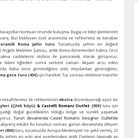
Havayolları kontuarı önünde buluşma. Bagaj ve bilet işlemlerinin
arış. Bizi bekleyen özel aracımızla ve rehberimiz ile beraber
oramik Roma şehir turu
. Turumuzda şehrin en değerli
n't Angelo Melekler Şatosu, antik Roma döneminden kalma Circo
kalma caddelerini otobüs ile panoramik olarak görüyoruz.
 tur bitimi öğleden sonra serbest zaman. Akşam arzu eden
a’da daha önce görmediğimiz ünlü meydanları göreceğimiz,
ma gece turu (45€)
için hareket.
Tur sonrası otelimize transfer
ÇEREZ KULLANIM AYARLARINIZ
erez tercihlerinizi
belirleyin
.
misafirlerimiz ile rehberimizin
ekstra
düzenleyeceği eşsiz bir
leri (Çilek köyü)
& Castelli Romani Outlet
(95€)
turu için
ze daha kişiselleştirilmiş bir web deneyimi sunmak için bazı bilgileri tarayıcınızda
adığı doğal güzelliklerin olduğu bölge ve sürekli yaşamak
polayabilir, bunları yurt içi ve yurt dışındaki hizmet sağlayıcılarla paylaşabiliriz. Bu
iyoruz.
Turun devamında Castel Romano Designer Outlet’de
in vermemeyi seçebilirsiniz ancak bu durumda sitemiz umduğumuz gibi çalışmaya
lışveriş imkânı
Bu turumuz sonrası günün devamında dileyen
lir.
Daha fazla bilgi için
KVKK bilgilendirmemizi
,
çerez kullanım
ve
gizlilik koşullarını
celeyebilirsiniz.
ri (65€)
turu
,
turumuzda Avrupa Medeniyeti ’ne şekil vermiş, 23
’da şehrin en eski anıt eserlerinden antik Panteon tapınağı ve