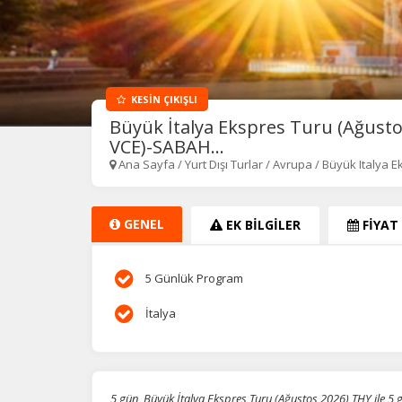
KESİN ÇIKIŞLI
Büyük İtalya Ekspres Turu (Ağustos
VCE)-SABAH...
Ana Sayfa
/
Yurt Dışı Turlar
/
Avrupa
/
Büyük Italya 
GENEL
EK BİLGİLER
FİYAT
5 Günlük Program
İtalya
5 gün, Büyük İtalya Ekspres Turu (Ağustos 2026) THY ile 5