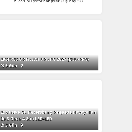
Zorunlu şoför bahşişleri (Kişi başı 5€)
EKSPRES ORTA AVRUPA PC 2026 (BUD-PRG)
5 Gün
Exclusıve St. Petersburg Pegasus Havayolları
ile 3 Gece 4 Gün LED-LED
3 Gün