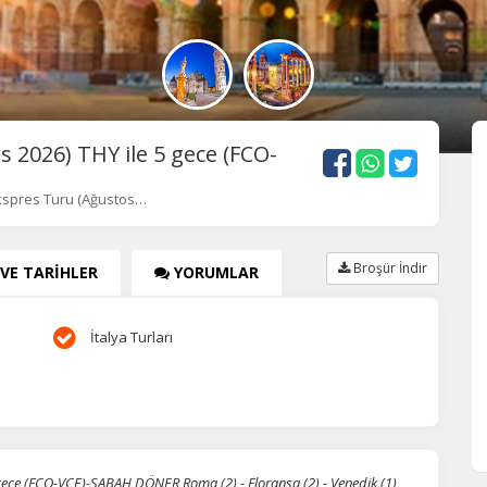
 2026) THY ile 5 gece (FCO-
Ekspres Turu (Ağustos…
Broşür İndir
 VE TARİHLER
YORUMLAR
İtalya Turları
 gece (FCO-VCE)-SABAH DÖNER Roma (2) - Floransa (2) - Venedik (1)