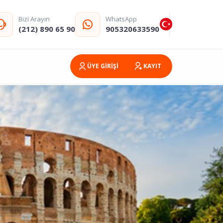
Bizi Arayın
WhatsApp
(212) 890 65 90
905320633590
ÜYE GİRİŞİ
KAYIT