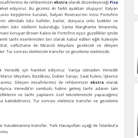
safirlerimiz ile rehberimizin
ekstra
olarak düzenleyeceği
Pisa
Tümünü Reddet
Tümünü Kabul Et
Tercihleri Kaydet
eket ediyoruz. Bu gezimiz iki farklı ayaktan oluşuyor; İtalyan
uoso keşişlerine kurulan, İtalyan Rivierası'nın incisi Portofino
in altındaki lüks kafeler, barlar, dünyaca ünlü butikler ve
inden lüks otellerin bulunduğu Santa Margharita limanında,
imanı koruyan Brown Kalesi ile Portofino eşsiz güzellikler içinde
mli tarihi eserlerinden biri olarak kabul edilen eğik kulesiyle
dral, vaftizhane ile Miracoli Meydanı gezilecek ve dileyen
kler. Tur sonrası otelimizde transfer ve geceleme otelimizde.
ak Venedik için hareket ediyoruz. Varışa istinaden Venedik
Marco Meydanı, Bazilikası, Dükler Sarayı, Saat Kulesi, İşkence
rımız. Dileyen misafirlerimiz ile rehberinizin
ekstra
olarak
. Ayrıca Venedik’in sembolü haline gelmiş tarihi adanın tam
klerini ve tarihi yapılarını özel teknelerimizle yapacağımız
a katılabilirsiniz. Tur sonrası otelimize transfer ve geceleme
e havalimanına transfer. Türk Havayolları uçağı ile İstanbul'a
sonu.