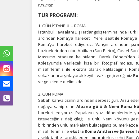
turumuz
TUR PROGRAMI:
1. GÜN İSTANBUL – ROMA
İstanbul Havaalanı Dış Hatlar gidiş terminalinde Türk 
ardından
Roma’ya hareket. Yerel saat ile Roma’ya v
Roma’ya hareket ediyoruz. Varışın ardından
pan
hazinelerinden olan Vatikan (San Pietro), Castel Sa
Massimo stadium kalıntılarını Barok Dönem’den 
Kolezyumda verilecek kısa bir fotoğraf molası,
misafirlerimiz ile
ekstra
olarak katılacağınız Rom
sokaklarını arşınlayarak keyifli vakit geçireceğimiz
Ro
ve geceleme otelimizde.
2. GÜN ROMA
Ç
Sabah kahvaltısının ardından serbest gün. Arzu eden 
doğaya sahip olan
Albano gölü & Nemi Roma köy
Si
hareket ediyoruz. Papaların yaz dönemlerinde yaş
de
isteyeceğiniz dağ çileği ile ünlü Nemi köyünü gez
iz
birbirinden ünlü markaları bulacağımız bu merkezde a
bi
in
misafirlerimiz ile
ekstra Roma Anıtları ve Şaheserle
asırlık tarihe tanıklık eden imparatorluk şehri Roma