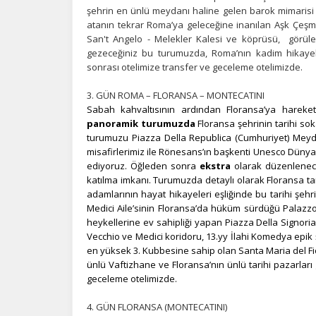
şehrin en ünlü meydanı haline gelen barok mimarisi
atanın tekrar Roma’ya geleceğine inanılan Aşk Çeşme
Z
San't Angelo - Melekler Kalesi ve köprüsü, görülec
gezeceğiniz bu turumuzda, Roma’nın kadim hikayel
Ot
sonrası otelimize transfer ve geceleme otelimizde.
çe
3. GÜN ROMA – FLORANSA – MONTECATINI
Sabah kahvaltısının ardından Floransa’ya hareket 
İ
panoramik turumuzda
Floransa şehrinin tarihi so
Zi
turumuzu Piazza Della Republica (Cumhuriyet) Meyd
sa
misafirlerimiz ile Rönesans’ın başkenti Unesco Dünya
an
ediyoruz. Öğleden sonra
ekstra
olarak düzenlene
katılma imkanı. Turumuzda detaylı olarak Floransa ta
adamlarının hayat hikayeleri eşliğinde bu tarihi
şehr
Medici Aile’sinin Floransa’da hüküm sürdüğü Palazz
P
heykellerine ev sahipliği yapan Piazza Della Signoria,
Si
Vecchio ve Medici koridoru, 13.yy İlahi Komedya epik şi
Ka
en yüksek 3. Kubbesine sahip olan Santa Maria del Fi
al
ünlü Vaftizhane ve Floransa’nın ünlü tarihi pazarları
geceleme otelimizde.
4. GÜN FLORANSA (MONTECATINI)