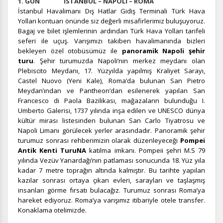
1. GÜN İSTANBUL – NAPOLİ – ROMA
İstanbul Havalimanı Dış Hatlar Gidiş Terminali Türk Hava
Yolları kontuarı önünde siz değerli misafirlerimiz buluşuyoruz.
Bagaj ve bilet işlemlerinin ardından Türk Hava Yolları tarifeli
seferi ile uçuş. Varışımızı takiben havalimanında bizleri
bekleyen özel otobüsümüz ile
panoramik Napoli şehir
turu
. Şehir turumuzda Napoli’nin merkez meydanı olan
Plebiscito Meydanı, 17. Yüzyılda yapılmış Kraliyet Sarayı,
Castel Nuovo (Yeni Kale), Roma’da bulunan San Pietro
Meydan’ından ve Pantheon’dan esilenerek yapılan San
Francesco di Paola Bazilikası, mağazaların bulunduğu I.
Umberto Galerisi, 1737 yılında inşa edilen ve UNESCO dünya
kültür mirası listesinden bulunan San Carlo Tiyatrosu ve
Napoli Limanı görülecek yerler arasındadır. Panoramik şehir
turumuz sonrası rehberimizin olarak düzenleyeceği
Pompei
Antik Kenti TuruNA
katılma imkanı. Pompeii şehri M.S 79
yılında Vezüv Yanardağı’nın patlaması sonucunda 18. Yüz yıla
kadar 7 metre toprağın altında kalmıştır. Bu tarihte yapılan
kazılar sonrası ortaya çıkan evleri, sarayları ve taşlaşmış
insanları görme fırsatı bulacağız. Turumuz sonrası Roma’ya
hareket ediyoruz. Roma’ya varışımız itibariyle otele transfer.
Konaklama otelimizde.