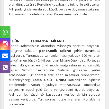
olan dünyaca ünlü Portofino kasabasına tekne ile gidilecektir.
Milli park içinde yeralan bu küçük beldeye doyamayacaksınız.
Tur sonrasında otele transfer. Konaklama otelimizde.
5. GÜN FLORANSA – MİLANO
Sabah kahvaltısının ardından Milano’ya hareket ediyoruz.
Varışımızı takiben
panoramik Milano şehir turu
muza
başlıyoruz. Turumuzda tamamlanması yaklaşık 500 yılı alan
İtalya’nın en büyük 2. Kilisesi olan Milano Duomo’su, Fortezza
kalesi, dünyanın en ünlü moda mağazalarına ev sahipliği
yapan Vittorio Emmanuele Galerisi görülecek yerler
arasındadır. Tur sonrası arzu eden misafirler rehberimizin
düzenleyeceği
Como Gölü Turuna
katılabilirler. Alpler’in
eteklerinde uzanan büyüleyici manzarasıyla Lombardiya
bölgesinin buzul gölü Como ve çevresini ziyaret ediyoruz.
Ardından bu güzel göl kasabasını keşfetmek için serbest
zaman veriyoruz. Tur sonrası otele transfer. Konaklama
otelimizde.