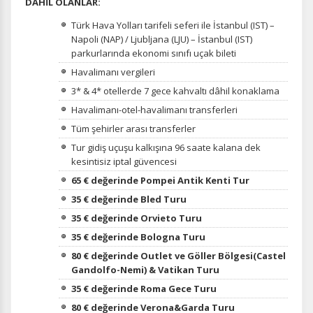
DAHİL OLANLAR:
Türk Hava Yolları tarifeli seferi ile İstanbul (IST) –
Napoli (NAP) / Ljubljana (LJU) – İstanbul (IST)
parkurlarında ekonomi sınıfı uçak bileti
Havalimanı vergileri
3* & 4* otellerde 7 gece kahvaltı dâhil konaklama
Havalimanı-otel-havalimanı transferleri
Tüm şehirler arası transferler
Tur gidiş uçuşu kalkışına 96 saate kalana dek
kesintisiz iptal güvencesi
65 € değerinde Pompei Antik Kenti Tur
35 € değerinde Bled Turu
35 € değerinde Orvieto Turu
35 € değerinde Bologna Turu
80 € değerinde Outlet ve Göller Bölgesi(Castel
Gandolfo-Nemi) & Vatikan Turu
35 € değerinde Roma Gece Turu
80 € değerinde Verona&Garda Turu