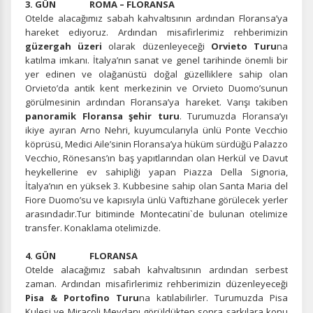
3. GÜN ROMA – FLORANSA
Otelde alacağımız sabah kahvaltısının ardından Floransa’ya
hareket ediyoruz. Ardından misafirlerimiz rehberimizin
güzergah üzeri
olarak düzenleyeceği
Orvieto Turu
na
katılma imkanı. İtalya’nın sanat ve genel tarihinde önemli bir
yer edinen ve olağanüstü doğal güzelliklere sahip olan
Orvieto’da antik kent merkezinin ve Orvieto Duomo’sunun
görülmesinin ardından Floransa’ya hareket. Varışı takiben
panoramik Floransa şehir turu
. Turumuzda Floransa’yı
ikiye ayıran Arno Nehri, kuyumcularıyla ünlü Ponte Vecchio
köprüsü, Medici Aile’sinin Floransa’ya hüküm sürdüğü Palazzo
Vecchio, Rönesans’ın baş yapıtlarından olan Herkül ve Davut
heykellerine ev sahipliği yapan Piazza Della Signoria,
İtalya’nın en yüksek 3. Kubbesine sahip olan Santa Maria del
Fiore Duomo’su ve kapısıyla ünlü Vaftizhane görülecek yerler
arasındadır.Tur bitiminde Montecatini`de bulunan otelimize
transfer. Konaklama otelimizde.
4. GÜN FLORANSA
Otelde alacağımız sabah kahvaltısının ardından serbest
zaman. Ardından misafirlerimiz rehberimizin düzenleyeceği
Pisa & Portofino Turu
na katılabilirler. Turumuzda Pisa
Kulesi ve Miracoli Meydanı görüldükten sonra şarkılara konu