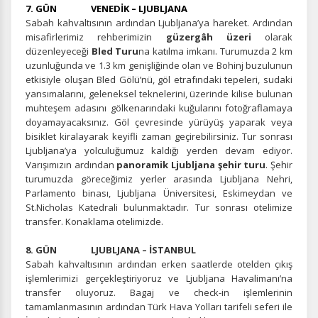
7. GÜN VENEDİK – LJUBLJANA
Ziyaretçilerin siteyi nasıl kullandığını anonim olarak
Sabah kahvaltısının ardından Ljubljana’ya hareket. Ardından
ölçeriz. Hangi sayfaların popüler olduğunu ve
misafirlerimiz rehberimizin
güzergâh üzeri
olarak
kullanıcıların nerede zorluk yaşadığını anlamamıza
düzenleyeceği
Bled Turu
na katılma imkanı. Turumuzda 2 km
yardımcı olur.
uzunluğunda ve 1.3 km genişliğinde olan ve Bohinj buzulunun
etkisiyle oluşan Bled Gölü’nü, göl etrafındaki tepeleri, sudaki
yansımalarını, geleneksel teknelerini, üzerinde kilise bulunan
muhteşem adasını gölkenarındaki kuğularını fotoğraflamaya
doyamayacaksınız. Göl çevresinde yürüyüş yaparak veya
Pazarlama Çerezleri
bisiklet kiralayarak keyifli zaman geçirebilirsiniz. Tur sonrası
Ljubljana’ya yolculuğumuz kaldığı yerden devam ediyor.
Size ve ilgi alanlarınıza uygun reklamlar göstermek için
Varışımızın ardından
panoramik Ljubljana şehir turu
. Şehir
kullanılır. Kapatırsanız reklamları görmeye devam
turumuzda göreceğimiz yerler arasında Ljubljana Nehri,
edersiniz, ancak daha az alakalı olabilirler.
Parlamento binası, Ljubljana Üniversitesi, Eskimeydan ve
St.Nicholas Katedrali bulunmaktadır. Tur sonrası otelimize
transfer. Konaklama otelimizde.
8. GÜN LJUBLJANA – İSTANBUL
Sabah kahvaltısının ardından erken saatlerde otelden çıkış
işlemlerimizi gerçekleştiriyoruz ve Ljubljana Havalimanı’na
Tercihleri Kaydet
transfer oluyoruz. Bagaj ve check-in işlemlerinin
tamamlanmasının ardından Türk Hava Yolları tarifeli seferi ile