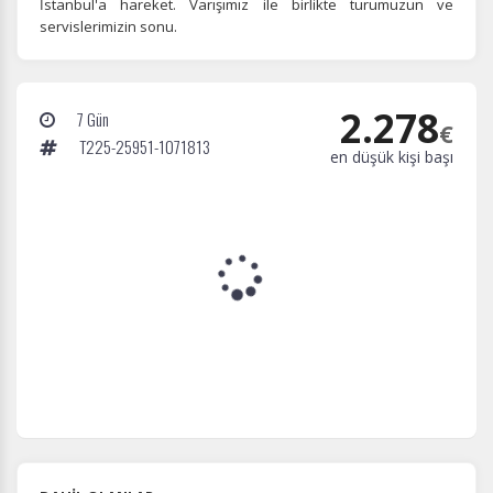
İstanbul'a hareket. Varışımız ile birlikte turumuzun ve
servislerimizin sonu.
2.278
7 Gün
€
T225-25951-1071813
en düşük kişi başı