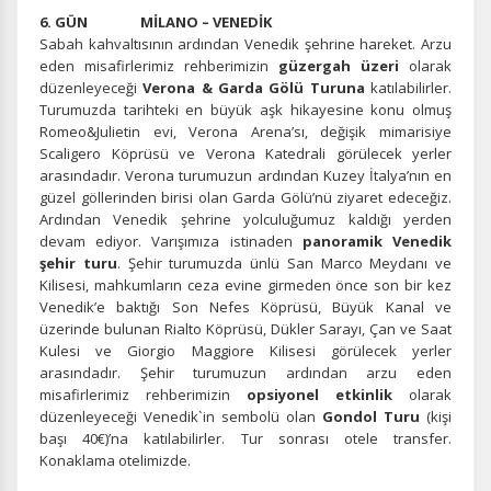
6. GÜN MİLANO – VENEDİK
Sabah kahvaltısının ardından Venedik şehrine hareket. Arzu
eden misafirlerimiz rehberimizin
güzergah üzeri
olarak
düzenleyeceği
Verona & Garda Gölü Turuna
katılabilirler.
Turumuzda tarihteki en büyük aşk hikayesine konu olmuş
ÇEREZ KULLANIM AYARLARINIZ
Romeo&Julietin evi, Verona Arena’sı, değişik mimarisiye
Çerez tercihlerinizi
belirleyin
.
Scaligero Köprüsü ve Verona Katedrali görülecek yerler
arasındadır. Verona turumuzun ardından Kuzey İtalya’nın en
güzel göllerinden birisi olan Garda Gölü’nü ziyaret edeceğiz.
Daha fazla bilgi için
KVKK bilgilendirmemizi
,
çerez kullanım
ve
gizlilik koşullarını
inceleyebilirsiniz.
Ardından Venedik şehrine yolculuğumuz kaldığı yerden
devam ediyor. Varışımıza istinaden
panoramik Venedik
şehir turu
. Şehir turumuzda ünlü San Marco Meydanı ve
Kilisesi, mahkumların ceza evine girmeden önce son bir kez
Zorunlu Çerezler
HER ZAMAN AKTIF
Venedik’e baktığı Son Nefes Köprüsü, Büyük Kanal ve
Oturum yönetimi, güvenlik ve temel site işlevleri için
üzerinde bulunan Rialto Köprüsü, Dükler Sarayı, Çan ve Saat
gereklidir. Bu çerezler olmadan site düzgün çalışmaz ve
Kulesi ve Giorgio Maggiore Kilisesi görülecek yerler
devre dışı bırakılamaz.
arasındadır. Şehir turumuzun ardından arzu eden
misafirlerimiz rehberimizin
opsiyonel etkinlik
olarak
düzenleyeceği Venedik`in sembolü olan
Gondol Turu
(kişi
başı 40€)’na katılabilirler. Tur sonrası otele transfer.
Konaklama otelimizde.
İstatistik Çerezleri