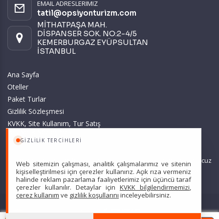
EMAIL ADRESLERIMIZ
tatil@opsiyonturizm.com
MİTHATPAŞA MAH.
DİSPANSER SOK. NO:2-4/5
KEMERBURGAZ EYÜPSULTAN
İSTANBUL
Ana Sayfa
Oteller
Paket Turlar
Gizlilik Sözleşmesi
KVKK, Site Kullanım, Tur Satış
ve Üyelik Sözleşmesi
GIZLILIK TERCIHLERI
Sitemizde anılan tüm fiyatlar, geçerli kartlar ile tek ödemede, en ucuz
Web sitemizin çalışması, analitik çalışmalarımız ve sitenin
başlangıç fiyatlardır ve yeterli kontenjan olması durumunda
kişiselleştirilmesi için çerezler kullanırız. Açık rıza vermeniz
halinde reklam pazarlama faaliyetlerimiz için üçüncü taraf
geçerlidir.
çerezler kullanılır. Detaylar için
KVKK bilgilendirmemizi
,
çerez kullanım
ve
gizlilik koşullarını
inceleyebilirsiniz.