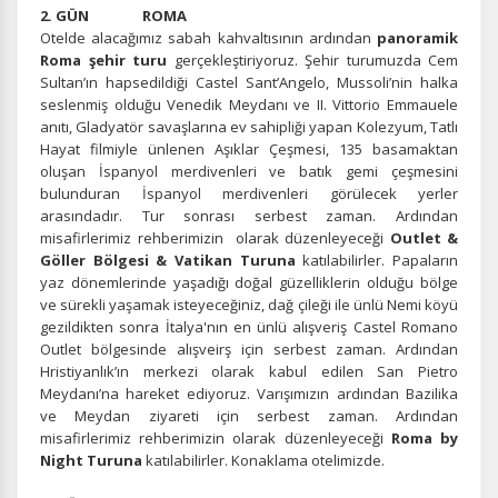
2. GÜN ROMA
Otelde alacağımız sabah kahvaltısının ardından
panoramik
Roma şehir turu
gerçekleştiriyoruz. Şehir turumuzda Cem
Sultan’ın hapsedildiği Castel Sant’Angelo, Mussoli’nin halka
seslenmiş olduğu Venedik Meydanı ve II. Vittorio Emmauele
anıtı, Gladyatör savaşlarına ev sahipliği yapan Kolezyum, Tatlı
Hayat filmiyle ünlenen Aşıklar Çeşmesi, 135 basamaktan
oluşan İspanyol merdivenleri ve batık gemi çeşmesini
bulunduran İspanyol merdivenleri görülecek yerler
arasındadır. Tur sonrası serbest zaman. Ardından
misafirlerimiz rehberimizin
olarak düzenleyeceği
Outlet &
Göller Bölgesi & Vatikan Turuna
katılabilirler. Papaların
yaz dönemlerinde yaşadığı doğal güzelliklerin olduğu bölge
ve sürekli yaşamak isteyeceğiniz, dağ çileği ile ünlü Nemi köyü
gezildikten sonra İtalya'nın en ünlü alışveriş Castel Romano
Outlet bölgesinde alışveirş için serbest zaman. Ardından
Hristiyanlık’ın merkezi olarak kabul edilen San Pietro
Meydanı’na hareket ediyoruz. Varışımızın ardından Bazilika
ve Meydan ziyareti için serbest zaman. Ardından
misafirlerimiz rehberimizin olarak düzenleyeceği
Roma by
Night Turuna
katılabilirler. Konaklama otelimizde.