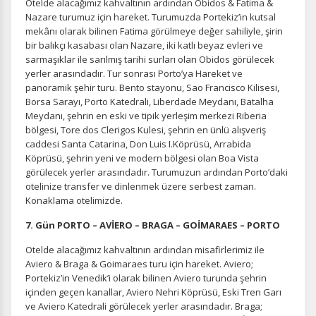
Otelde alacağımız kahvaltının ardından Obidos & Fatima &
Nazare turumuz için hareket. Turumuzda Portekiz’in kutsal
mekânı olarak bilinen Fatima görülmeye değer sahiliyle, şirin
bir balıkçı kasabası olan Nazare, iki katlı beyaz evleri ve
sarmaşıklar ile sarılmış tarihi surları olan Obidos görülecek
yerler arasındadır. Tur sonrası Porto’ya Hareket ve
panoramik şehir turu. Bento stayonu, Sao Francisco Kilisesi,
Borsa Sarayı, Porto Katedrali, Liberdade Meydanı, Batalha
Meydanı, şehrin en eski ve tipik yerleşim merkezi Riberia
bölgesi, Tore dos Clerigos Kulesi, şehrin en ünlü alışveriş
caddesi Santa Catarina, Don Luis I.Köprüsü, Arrabida
Köprüsü, şehrin yeni ve modern bölgesi olan Boa Vista
görülecek yerler arasındadır. Turumuzun ardından Porto’daki
otelinize transfer ve dinlenmek üzere serbest zaman.
Konaklama otelimizde.
7. Gün PORTO – AVİERO – BRAGA – GOİMARAES – PORTO
Otelde alacağımız kahvaltının ardından misafirlerimiz ile
Aviero & Braga & Goimaraes turu için hareket. Aviero;
ÇEREZ KULLANIM AYARLARINIZ
Portekiz’in Venedik’i olarak bilinen Aviero turunda şehrin
Çerez tercihlerinizi
belirleyin
.
içinden geçen kanallar, Aviero Nehri Köprüsü, Eski Tren Garı
ve Aviero Katedrali görülecek yerler arasındadır. Braga;
Daha fazla bilgi için
KVKK bilgilendirmemizi
,
çerez kullanım
ve