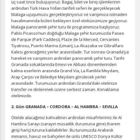
üç saat önce buluşuyoruz. Bagaj, bilet ve biniş işlemlerinin
ardından Türk Hava Yolları tarifeli seferi ile gerçekleşecek
Malaga uçuşumuzu gerçekleştiriyoruz ve varışımıza istinaden
havalimanında bizleri bekleyen özel otobüsümüze geçiyoruz.
Malaga panoramik şehir turu ile programımıza başlıyoruz.
Pablo Picasso’nun doğduğu Malaga şehir turumuzda Paseo
de Parque (Park Caddesi), Plaze de la Merced, Cervantes
Tiyatrosu, Puerto Marina (Liman), La Alcazaba ve Gibralfaro
Kalesi göreceğimiz yerler arasındadır. Tur sonrası Granada’ya
hareket ve varışımızın ardından panoramik şehir turu. Tarihi
Granada sokaklarında Emevi ve Abbasi dönemlerinden
kalma eserlerin arasında Grand Via, La Rambla Meydanı,
Arap Çarşısı ve Belediye Meydanı görülecek yerler
arasındadır. Turumuzun ardından Granda’daki otelinize
transfer ve dinlenmek üzere serbest zaman. Konaklama
otelimizde.
2. Gün GRANADA – CORDOBA – AL HAMBRA – SEVILLA
Otelde alacağımız kahvaltının ardından misafirlerimiz ile Al
Hambra Sarayı (sarayın müsaitlik durumuna göre) (harem
girişi hariç) turuna katılabilirler. Bu turumuzda Arabesk
mimarisi, havuz ve bahçeleri ile ünlü UNESCO Dünya Kültür