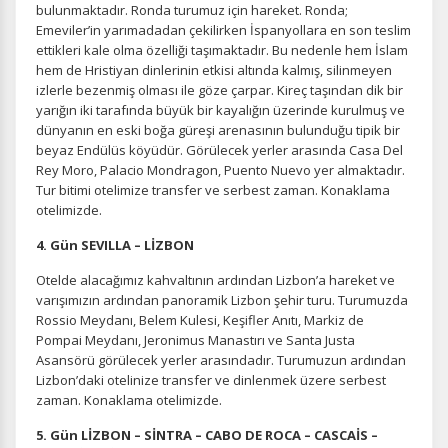
bulunmaktadır. Ronda turumuz için hareket. Ronda;
Emeviler’in yarımadadan çekilirken İspanyollara en son teslim
ettikleri kale olma özelliği taşımaktadır. Bu nedenle hem İslam
hem de Hristiyan dinlerinin etkisi altında kalmış, silinmeyen
izlerle bezenmiş olması ile göze çarpar. Kireç taşından dik bir
yarığın iki tarafında büyük bir kayalığın üzerinde kurulmuş ve
dünyanın en eski boğa güreşi arenasının bulunduğu tipik bir
beyaz Endülüs köyüdür. Görülecek yerler arasında Casa Del
Rey Moro, Palacio Mondragon, Puento Nuevo yer almaktadır.
Tur bitimi otelimize transfer ve serbest zaman. Konaklama
otelimizde.
4. Gün SEVILLA – LİZBON
Otelde alacağımız kahvaltının ardından Lizbon’a hareket ve
varışımızın ardından panoramik Lizbon şehir turu. Turumuzda
Rossio Meydanı, Belem Kulesi, Keşifler Anıtı, Markiz de
Pompai Meydanı, Jeronimus Manastırı ve Santa Justa
Asansörü görülecek yerler arasındadır. Turumuzun ardından
Lizbon’daki otelinize transfer ve dinlenmek üzere serbest
zaman. Konaklama otelimizde.
5. Gün LİZBON – SİNTRA – CABO DE ROCA – CASCAİS –