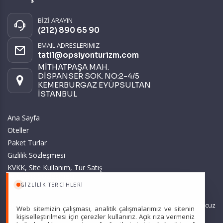
BİZİ ARAYIN
(212) 890 65 90
EMAIL ADRESLERIMIZ
tatil@opsiyonturizm.com
MİTHATPAŞA MAH.
DİSPANSER SOK. NO:2-4/5
KEMERBURGAZ EYÜPSULTAN
İSTANBUL
Ana Sayfa
Oteller
Paket Turlar
Gizlilik Sözleşmesi
KVKK, Site Kullanım, Tur Satış
ve Üyelik Sözleşmesi
GIZLILIK TERCIHLERI
Sitemizde anılan tüm fiyatlar, geçerli kartlar ile tek ödemede, en ucuz
Web sitemizin çalışması, analitik çalışmalarımız ve sitenin
başlangıç fiyatlardır ve yeterli kontenjan olması durumunda
kişiselleştirilmesi için çerezler kullanırız. Açık rıza vermeniz