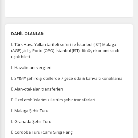
DAHİL OLANLAR:
 Türk Hava Yolları tarifeli seferi ile İstanbul (IST)-Malaga
(AGP) gidiş, Porto (OPO)-İstanbul (IST) dönüş ekonomi sınıfı
uçak bileti
 Havalimanı vergileri
 3*&4* şehirdışı otellerde 7 gece oda & kahvaltı konaklama
 Alan-otel-alan transferleri
 Özel otobüslerimiz ile tüm şehir transferleri
 Malaga Şehir Turu
 Granada Şehir Turu
 Cordoba Turu (Cami Girişi Hariç)