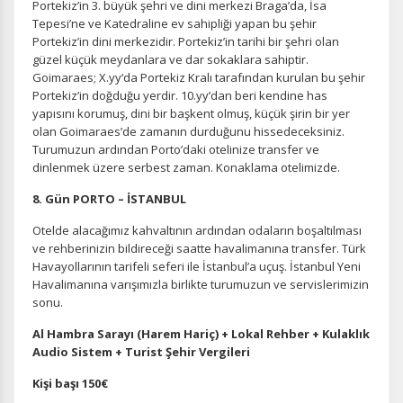
Portekiz’in 3. büyük şehri ve dini merkezi Braga’da, İsa
gizlilik koşullarını
inceleyebilirsiniz.
Tepesi’ne ve Katedraline ev sahipliği yapan bu şehir
Portekiz’in dini merkezidir. Portekiz’in tarihi bir şehri olan
güzel küçük meydanlara ve dar sokaklara sahiptir.
Zorunlu Çerezler
Goimaraes; X.yy‘da Portekiz Kralı tarafından kurulan bu şehir
HER ZAMAN AKTIF
Portekiz’in doğduğu yerdir. 10.yy’dan beri kendine has
Oturum yönetimi, güvenlik ve temel site işlevleri için
yapısını korumuş, dini bir başkent olmuş, küçük şirin bir yer
gereklidir. Bu çerezler olmadan site düzgün çalışmaz ve
olan Goimaraes’de zamanın durduğunu hissedeceksiniz.
devre dışı bırakılamaz.
Turumuzun ardından Porto’daki otelinize transfer ve
dinlenmek üzere serbest zaman. Konaklama otelimizde.
8. Gün PORTO – İSTANBUL
Otelde alacağımız kahvaltının ardından odaların boşaltılması
İstatistik Çerezleri
ve rehberinizin bildireceği saatte havalimanına transfer. Türk
Ziyaretçilerin siteyi nasıl kullandığını anonim olarak
Havayollarının tarifeli seferi ile İstanbul’a uçuş. İstanbul Yeni
ölçeriz. Hangi sayfaların popüler olduğunu ve
Havalimanına varışımızla birlikte turumuzun ve servislerimizin
kullanıcıların nerede zorluk yaşadığını anlamamıza
sonu.
yardımcı olur.
Al Hambra Sarayı (Harem Hariç) + Lokal Rehber + Kulaklık
Audio Sistem + Turist Şehir Vergileri
Kişi başı 150€