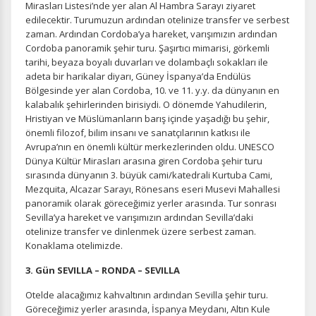
Mirasları Listesi’nde yer alan Al Hambra Sarayı ziyaret
edilecektir. Turumuzun ardından otelinize transfer ve serbest
zaman. Ardından Cordoba’ya hareket, varışımızın ardından
Cordoba panoramik şehir turu. Şaşırtıcı mimarisi, görkemli
tarihi, beyaza boyalı duvarları ve dolambaçlı sokakları ile
adeta bir harikalar diyarı, Güney İspanya’da Endülüs
Bölgesinde yer alan Cordoba, 10. ve 11. y.y. da dünyanın en
kalabalık şehirlerinden birisiydi. O dönemde Yahudilerin,
Hristiyan ve Müslümanların barış içinde yaşadığı bu şehir,
önemli filozof, bilim insanı ve sanatçılarının katkısı ile
Avrupa’nın en önemli kültür merkezlerinden oldu. UNESCO
Dünya Kültür Mirasları arasına giren Cordoba şehir turu
sırasında dünyanın 3. büyük cami/katedrali Kurtuba Cami,
Mezquita, Alcazar Sarayı, Rönesans eseri Musevi Mahallesi
panoramik olarak göreceğimiz yerler arasında. Tur sonrası
Sevilla’ya hareket ve varışımızın ardından Sevilla’daki
otelinize transfer ve dinlenmek üzere serbest zaman.
Konaklama otelimizde.
3. Gün SEVILLA – RONDA – SEVILLA
Otelde alacağımız kahvaltının ardından Sevilla şehir turu.
Göreceğimiz yerler arasında, İspanya Meydanı, Altın Kule