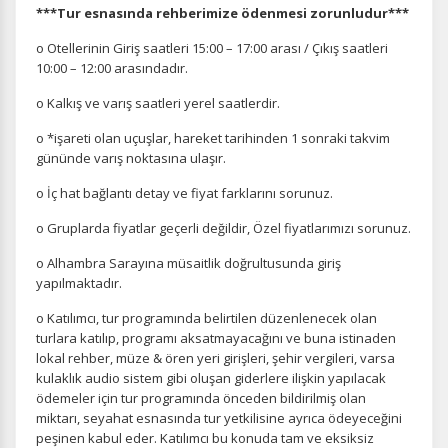
Pazarlama Çerezleri
***Tur esnasında rehberimize ödenmesi zorunludur***
Size ve ilgi alanlarınıza uygun reklamlar göstermek için
o Otellerinin Giriş saatleri 15:00 – 17:00 arası / Çıkış saatleri
kullanılır. Kapatırsanız reklamları görmeye devam
10:00 – 12:00 arasındadır.
edersiniz, ancak daha az alakalı olabilirler.
o Kalkış ve varış saatleri yerel saatlerdir.
o *işareti olan uçuşlar, hareket tarihinden 1 sonraki takvim
gününde varış noktasına ulaşır.
o İç hat bağlantı detay ve fiyat farklarını sorunuz.
Tercihleri Kaydet
o Gruplarda fiyatlar geçerli değildir, Özel fiyatlarımızı sorunuz.
o Alhambra Sarayına müsaitlik doğrultusunda giriş
yapılmaktadır.
o Katılımcı, tur programında belirtilen düzenlenecek olan
turlara katılıp, programı aksatmayacağını ve buna istinaden
lokal rehber, müze & ören yeri girişleri, şehir vergileri, varsa
kulaklık audio sistem gibi oluşan giderlere ilişkin yapılacak
ödemeler için tur programında önceden bildirilmiş olan
miktarı, seyahat esnasında tur yetkilisine ayrıca ödeyeceğini
peşinen kabul eder. Katılımcı bu konuda tam ve eksiksiz