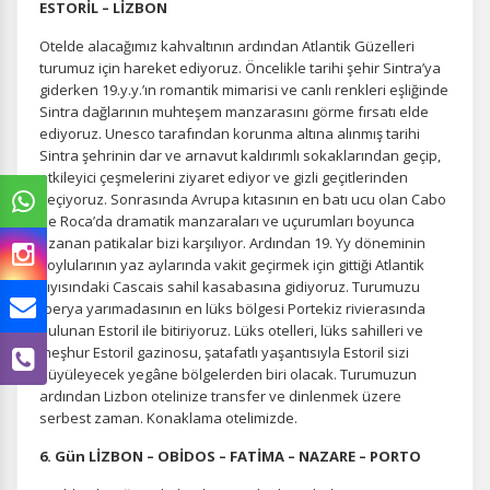
ESTORİL – LİZBON
Otelde alacağımız kahvaltının ardından Atlantik Güzelleri
turumuz için hareket ediyoruz. Öncelikle tarihi şehir Sintra’ya
giderken 19.y.y.’ın romantik mimarisi ve canlı renkleri eşliğinde
Sintra dağlarının muhteşem manzarasını görme fırsatı elde
ediyoruz. Unesco tarafından korunma altına alınmış tarihi
Sintra şehrinin dar ve arnavut kaldırımlı sokaklarından geçip,
etkileyici çeşmelerini ziyaret ediyor ve gizli geçitlerinden
geçiyoruz. Sonrasında Avrupa kıtasının en batı ucu olan Cabo
de Roca’da dramatik manzaraları ve uçurumları boyunca
uzanan patikalar bizi karşılıyor. Ardından 19. Yy döneminin
soylularının yaz aylarında vakit geçirmek için gittiği Atlantik
kıyısındaki Cascais sahil kasabasına gidiyoruz. Turumuzu
İberya yarımadasının en lüks bölgesi Portekiz rivierasında
bulunan Estoril ile bitiriyoruz. Lüks otelleri, lüks sahilleri ve
meşhur Estoril gazinosu, şatafatlı yaşantısıyla Estoril sizi
büyüleyecek yegâne bölgelerden biri olacak. Turumuzun
ardından Lizbon otelinize transfer ve dinlenmek üzere
serbest zaman. Konaklama otelimizde.
6. Gün LİZBON – OBİDOS – FATİMA – NAZARE – PORTO