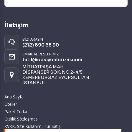
İletişim
BİZİ ARAYIN
(212) 890 65 90
EMAIL ADRESLERIMIZ
tatil@opsiyonturizm.com
MİTHATPAŞA MAH.
DİSPANSER SOK. NO:2-4/5
KEMERBURGAZ EYÜPSULTAN
İSTANBUL
Ana Sayfa
Oteller
Paket Turlar
Gizlilik Sözleşmesi
KVKK, Site Kullanım, Tur Satış
ve Üyelik Sözleşmesi