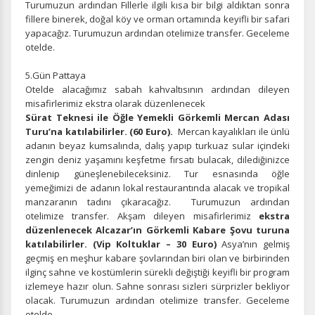
Turumuzun ardından Fillerle ilgili kısa bir bilgi aldıktan sonra
fillere binerek, doğal köy ve orman ortamında keyifli bir safari
yapacağız. Turumuzun ardından otelimize transfer. Geceleme
otelde.
5.Gün Pattaya
Otelde alacağımız sabah kahvaltısının ardından dileyen
misafirlerimiz ekstra olarak düzenlenecek
Sürat Teknesi ile Öğle Yemekli Görkemli Mercan Adası
Turu’na katılabilirler. (60 Euro).
Mercan kayalıkları ile ünlü
ÇEREZ KULLANIM AYARLARINIZ
adanın beyaz kumsalında, dalış yapıp turkuaz sular içindeki
zengin deniz yaşamını keşfetme fırsatı bulacak, dilediğinizce
Çerez tercihlerinizi
belirleyin
.
dinlenip güneşlenebileceksiniz.
Tur esnasında öğle
yemeğimizi de adanın lokal restaurantında alacak ve tropikal
Daha fazla bilgi için
KVKK bilgilendirmemizi
,
çerez kullanım
ve
gizlilik koşullarını
inceleyebilirsiniz.
manzaranın tadını çıkaracağız.
Turumuzun ardından
otelimize transfer.
Akşam dileyen misafirlerimiz
ekstra
düzenlenecek Alcazar’ın Görkemli Kabare Şovu turuna
katılabilirler. (Vip Koltuklar – 30 Euro)
Asya’nın gelmiş
Zorunlu Çerezler
HER ZAMAN AKTIF
geçmiş en meşhur kabare şovlarından biri olan ve birbirinden
Oturum yönetimi, güvenlik ve temel site işlevleri için
ilginç sahne ve kostümlerin sürekli değiştiği keyifli bir program
gereklidir. Bu çerezler olmadan site düzgün çalışmaz ve
izlemeye hazır olun. Sahne sonrası sizleri sürprizler bekliyor
devre dışı bırakılamaz.
olacak. Turumuzun ardından otelimize transfer. Geceleme
otelde.