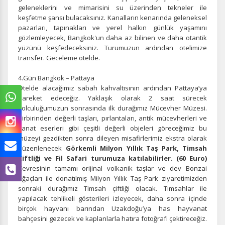
geleneklerini ve mimarisini su üzerinden tekneler ile
keşfetme şansı bulacaksınız. Kanalların kenarında geleneksel
pazarları, tapınakları ve yerel halkın günlük yaşamını
gözlemleyecek, Bangkok'un daha az bilinen ve daha otantik
yüzünü keşfedeceksiniz. Turumuzun ardından otelimize
transfer. Geceleme otelde.
4.Gün Bangkok – Pattaya
Otelde alacağımız sabah kahvaltısının ardından
Pattaya’ya
hareket edeceğiz.
Yaklaşık olarak 2 saat sürecek
yolculuğumuzun sonrasında ilk durağımız Mücevher Müzesi.
Birbirinden değerli taşları, pırlantaları, antik mücevherleri ve
sanat eserleri gibi çeşitli değerli objeleri göreceğimiz bu
müzeyi gezdikten sonra dileyen misafirlerimiz ekstra olarak
düzenlenecek
Görkemli
Milyon Yıllık Taş Park, Timsah
Çiftliği ve Fil Safari turumuza katılabilirler. (60 Euro)
Çevresinin tamamı orijinal volkanik taşlar ve dev Bonzai
ağaçları ile donatılmış Milyon Yıllık Taş Park ziyaretimizden
sonraki durağımız Timsah çiftliği olacak. Timsahlar ile
yapılacak tehlikeli gösterileri izleyecek, daha sonra içinde
birçok hayvanı barından Uzakdoğu’ya has hayvanat
bahçesini gezecek ve kaplanlarla hatıra fotoğrafı çektireceğiz.