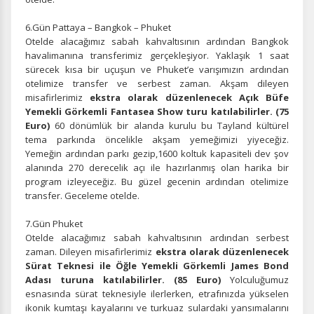
6.Gün Pattaya – Bangkok – Phuket
Otelde alacağımız sabah kahvaltısının ardından
Bangkok
havalimanına transferimiz gerçekleşiyor.
Yaklaşık
1 saat
İstatistik Çerezleri
sürecek kısa bir uçuşun ve Phuket’e varışımızın ardından
Ziyaretçilerin siteyi nasıl kullandığını anonim olarak
otelimize transfer ve serbest zaman.
Akşam dileyen
ölçeriz. Hangi sayfaların popüler olduğunu ve
misafirlerimiz
ekstra olarak düzenlenecek Açık Büfe
kullanıcıların nerede zorluk yaşadığını anlamamıza
Yemekli Görkemli Fantasea Show turu katılabilirler. (75
yardımcı olur.
Euro)
60 dönümlük bir alanda kurulu bu Tayland kültürel
tema parkında öncelikle akşam yemeğimizi yiyeceğiz.
Yemeğin ardından parkı gezip,1600 koltuk kapasiteli dev şov
alanında 270 derecelik açı ile hazırlanmış olan harika bir
program izleyeceğiz. Bu güzel gecenin ardından otelimize
Pazarlama Çerezleri
transfer. Geceleme otelde.
Size ve ilgi alanlarınıza uygun reklamlar göstermek için
7.Gün Phuket
kullanılır. Kapatırsanız reklamları görmeye devam
Otelde alacağımız sabah kahvaltısının ardından serbest
edersiniz, ancak daha az alakalı olabilirler.
zaman. Dileyen misafirlerimiz
ekstra olarak düzenlenecek
Sürat Teknesi ile Öğle Yemekli Görkemli James Bond
Adası turuna katılabilirler. (85 Euro)
Yolculuğumuz
esnasında sürat teknesiyle ilerlerken, etrafınızda yükselen
ikonik kumtaşı kayalarını ve turkuaz sulardaki yansımalarını