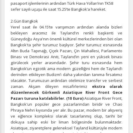
pasaport işlemlerinin ardından Türk Hava Yolları’nın TK58
sefer sayılı uçuşu ile saat 15.25’te Bangkok’a hareket.
2.Gün Bangkok
Yerel saat ile 04.15’te varışımızın ardından
alanda bizleri
bekleyen aracımız ile Tayland'ın renkli başkenti ve
Güneydoğu Asya'nın önemli kültürel merkezlerinden biri olan
Bangkok'ta şehir turumuz başlıyor. Şehir turumuz esnasında
Altın Buda Tapınağı, Çiçek Pazarı, Çin Mahallesi, Parlamento
Binası ve Demokrasi Anıtı, Tayland’ın yeni en yüksek binası
görülecek yerler arasındadır. Şehir turu esnasında hem
Bangkok’un egzotik ama modern güzelliğini hem de Tayland’ı
derinden etkileyen Budizm’i daha yakından tanıma fırsatımız
olacaktır. Turumuzun ardından otelimize transfer ve serbest
zaman. Akşam dileyen misafirlerimiz
ekstra olarak
düzenlenecek Görkemli Asiatique River Front Gece
Pazarı turuna katılabilirler. (10 Euro)
Asiatique River Front,
Bangkok'un popüler gece pazarlarından biridir ve Chao
Phraya Nehri kıyısında yer alır. Bu pazar, modern bir alışveriş
ve eğlence kompleksi olarak tasarlanmış olup, tarihi bir
dokuya sahip eski bir liman bölgesinde bulunmaktadır.
Asiatique, ziyaretçilere geleneksel Tayland kültürüyle modern