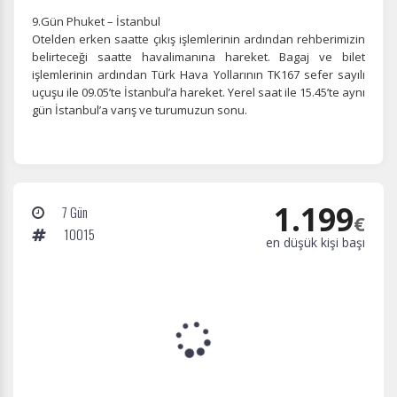
9.Gün Phuket – İstanbul
Otelden erken saatte çıkış işlemlerinin ardından rehberimizin
belirteceği saatte havalimanına hareket. Bagaj ve bilet
işlemlerinin ardından Türk Hava Yollarının TK167 sefer sayılı
uçuşu ile 09.05’te İstanbul’a hareket. Yerel saat ile 15.45’te aynı
gün İstanbul’a varış ve turumuzun sonu.
1.199
7 Gün
€
10015
en düşük kişi başı