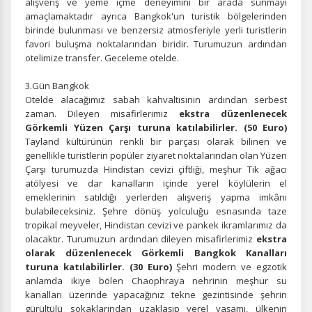
alışveriş ve yeme içme deneyimini bir arada sunmayı
amaçlamaktadır ayrıca Bangkok'un turistik bölgelerinden
birinde bulunması ve benzersiz atmosferiyle yerli turistlerin
favori buluşma noktalarından biridir. Turumuzun ardından
otelimize transfer. Geceleme otelde.
3.Gün Bangkok
Otelde alacağımız sabah kahvaltısının ardından serbest
zaman. Dileyen misafirlerimiz
ekstra düzenlenecek
Görkemli Yüzen Çarşı turuna katılabilirler. (50 Euro)
Tayland kültürünün renkli bir parçası olarak bilinen ve
genellikle turistlerin popüler ziyaret noktalarından olan Yüzen
Çarşı turumuzda Hindistan cevizi çiftliği, meşhur Tik ağacı
atölyesi ve dar kanalların içinde yerel köylülerin el
emeklerinin satıldığı yerlerden alışveriş yapma imkânı
bulabileceksiniz. Şehre dönüş yolculuğu esnasında taze
tropikal meyveler, Hindistan cevizi ve pankek ikramlarımız da
olacaktır. Turumuzun ardından dileyen misafirlerimiz
ekstra
olarak düzenlenecek Görkemli Bangkok Kanalları
turuna katılabilirler. (30 Euro)
Şehri modern ve egzotik
anlamda ikiye bölen Chaophraya nehrinin meşhur su
kanalları üzerinde yapacağınız tekne gezintisinde şehrin
gürültülü sokaklarından uzaklaşıp yerel yaşamı, ülkenin