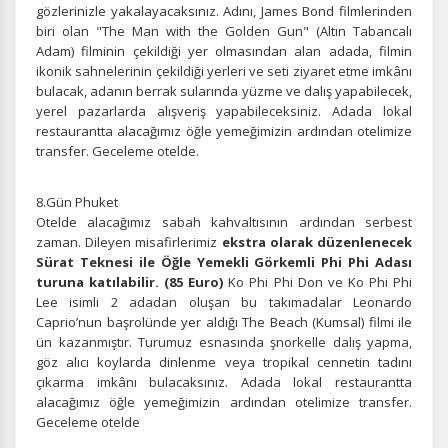
gözlerinizle yakalayacaksınız. Adını, James Bond filmlerinden
biri olan "The Man with the Golden Gun" (Altın Tabancalı
Tercihleri Kaydet
Adam) filminin çekildiği yer olmasından alan adada, filmin
ikonik sahnelerinin çekildiği yerleri ve seti ziyaret etme imkânı
bulacak, adanın berrak sularında yüzme ve dalış yapabilecek,
yerel pazarlarda alışveriş yapabileceksiniz. Adada lokal
restaurantta alacağımız öğle yemeğimizin ardından otelimize
transfer. Geceleme otelde.
8.Gün Phuket
Otelde alacağımız sabah kahvaltısının ardından serbest
zaman. Dileyen misafirlerimiz
ekstra olarak düzenlenecek
Sürat Teknesi ile Öğle Yemekli Görkemli Phi Phi Adası
turuna katılabilir. (85 Euro)
Ko Phi Phi Don ve Ko Phi Phi
Lee isimli 2 adadan oluşan bu takımadalar Leonardo
Caprio’nun başrolünde yer aldığı The Beach (Kumsal) filmi ile
ün kazanmıştır. Turumuz esnasında şnorkelle dalış yapma,
göz alıcı koylarda dinlenme veya tropikal cennetin tadını
çıkarma imkânı bulacaksınız. Adada lokal restaurantta
alacağımız öğle yemeğimizin ardından otelimize transfer.
Geceleme otelde