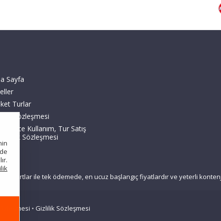
a Sayfa
eller
ket Turlar
zlilik Sözleşmesi
KK, Site Kullanım, Tur Satış
 Üyelik Sözleşmesi
nin
nde
ır.
ilik
çerli kartlar ile tek ödemede, en ucuz başlangıç fiyatlardır ve yeterli kont
Sözleşmesi
•
Gizlilik Sözleşmesi