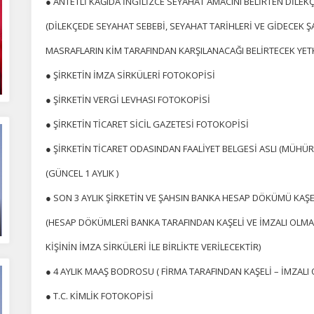
● ANTETLİ KAĞIDA İNGİLİZCE SEYAHAT AMACINI BELİRTEN DİLEK
polayabilir, bunları yurt içi ve yurt dışındaki hizmet sağlayıcılarla paylaşabiliriz. Bu
in vermemeyi seçebilirsiniz ancak bu durumda sitemiz umduğumuz gibi çalışmaya
(DİLEKÇEDE SEYAHAT SEBEBİ, SEYAHAT TARİHLERİ VE GİDECEK Ş
lir.
Daha fazla bilgi için
KVKK bilgilendirmemizi
,
çerez kullanım
ve
gizlilik koşullarını
celeyebilirsiniz.
MASRAFLARIN KİM TARAFINDAN KARŞILANACAĞI BELİRTECEK YETKİL
● ŞİRKETİN İMZA SİRKÜLERİ FOTOKOPİSİ
orunlu Çerezler
HER ZAMAN AKTIF
● ŞİRKETİN VERGİ LEVHASI FOTOKOPİSİ
urum yönetimi, güvenlik ve temel site işlevleri için gereklidir. Bu
● ŞİRKETİN TİCARET SİCİL GAZETESİ FOTOKOPİSİ
rezler olmadan site düzgün çalışmaz ve devre dışı bırakılamaz.
● ŞİRKETİN TİCARET ODASINDAN FAALİYET BELGESİ ASLI (MÜHÜRL
statistik Çerezleri
(GÜNCEL 1 AYLIK )
yaretçilerin siteyi nasıl kullandığını anonim olarak ölçeriz. Hangi
● SON 3 AYLIK ŞİRKETİN VE ŞAHSIN BANKA HESAP DÖKÜMÜ KAŞE
yfaların popüler olduğunu ve kullanıcıların nerede zorluk yaşadığını
lamamıza yardımcı olur.
(HESAP DÖKÜMLERİ BANKA TARAFINDAN KAŞELİ VE İMZALI OLMA
KİŞİNİN İMZA SİRKÜLERİ İLE BİRLİKTE VERİLECEKTİR)
azarlama Çerezleri
● 4 AYLIK MAAŞ BODROSU ( FİRMA TARAFINDAN KAŞELİ – İMZALI 
ze ve ilgi alanlarınıza uygun reklamlar göstermek için kullanılır.
● T.C. KİMLİK FOTOKOPİSİ
patırsanız reklamları görmeye devam edersiniz, ancak daha az
akalı olabilirler.