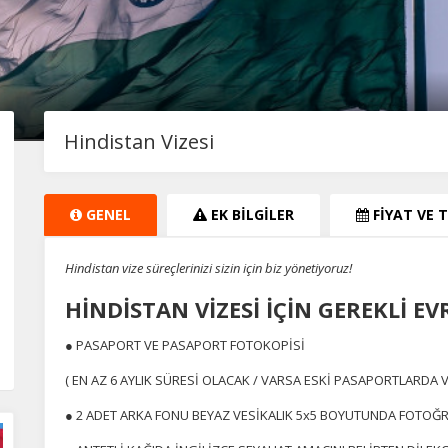
Hindistan Vizesi
GENEL
EK BİLGİLER
FİYAT VE 
Hindistan vize süreçlerinizi sizin için biz yönetiyoruz!
HİNDİSTAN VİZESİ İÇİN GEREKLİ E
● PASAPORT VE PASAPORT FOTOKOPİSİ
ÇEREZ KULLANIM AYARLARINIZ
( EN AZ 6 AYLIK SÜRESİ OLACAK / VARSA ESKİ PASAPORTLARDA V
erez tercihlerinizi
belirleyin
.
● 2 ADET ARKA FONU BEYAZ VESİKALIK 5x5 BOYUTUNDA FOTOĞ
ze daha kişiselleştirilmiş bir web deneyimi sunmak için bazı bilgileri tarayıcınızda