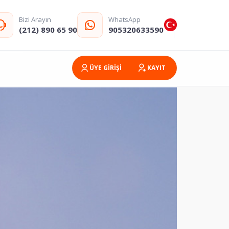
Bizi Arayın
WhatsApp
(212) 890 65 90
905320633590
ÜYE GİRİŞİ
KAYIT