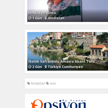
Hindistan Vizesi
1 Gün
Hindistan
İkonik Safranbolu Amasra Abant Turu
2 Gün
Türkiye Cumhuriyeti
hindistan
vize