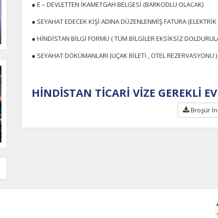
● E – DEVLETTEN İKAMETGAH BELGESİ (BARKODLU OLACAK)
● SEYAHAT EDECEK KİŞİ ADINA DÜZENLENMİŞ FATURA (ELEKTRİK 
● HİNDİSTAN BİLGİ FORMU ( TÜM BİLGİLER EKSİKSİZ DOLDURULA
Tümünü Reddet
Tümünü Kabul Et
Tercihleri Kaydet
● SEYAHAT DÖKÜMANLARI (UÇAK BİLETİ , OTEL REZERVASYONU )
HİNDİSTAN TİCARİ VİZE GEREKLİ EV
Broşür İn