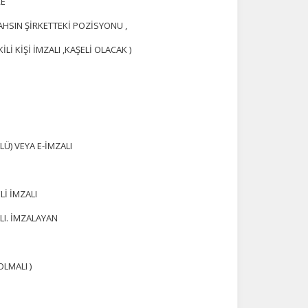
ÇE
na
AHSIN ŞİRKETTEKİ POZİSYONU ,
İ KİŞİ İMZALI ,KAŞELİ OLACAK )
Ü) VEYA E-İMZALI
Lİ İMZALI
LI. İMZALAYAN
OLMALI )