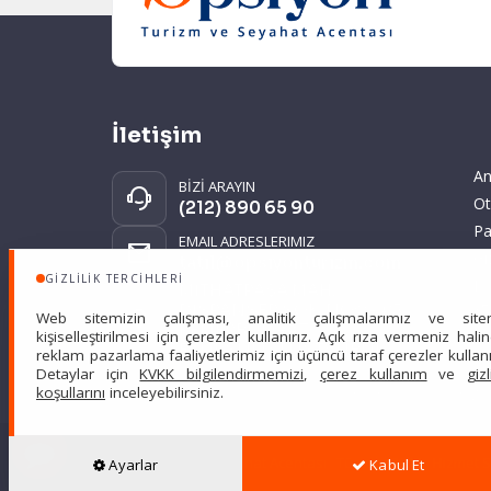
İletişim
An
BİZİ ARAYIN
Ot
(212) 890 65 90
Pa
EMAIL ADRESLERIMIZ
Gi
tatil@opsiyonturizm.com
GIZLILIK TERCIHLERI
KV
MİTHATPAŞA MAH.
ve
DİSPANSER SOK. NO:2-4/5
Web sitemizin çalışması, analitik çalışmalarımız ve site
KEMERBURGAZ
kişiselleştirilmesi için çerezler kullanırız. Açık rıza vermeniz hali
EYÜPSULTAN İSTANBUL
reklam pazarlama faaliyetlerimiz için üçüncü taraf çerezler kullanıl
Detaylar için
KVKK bilgilendirmemizi
,
çerez kullanım
ve
gizl
Sitemizde anılan tüm fiyatlar, ge
koşullarını
inceleyebilirsiniz.
Scarpe Turizm Seyahat Acentası Türsab: 7607 •
Hizmet 
Ayarlar
Kabul Et