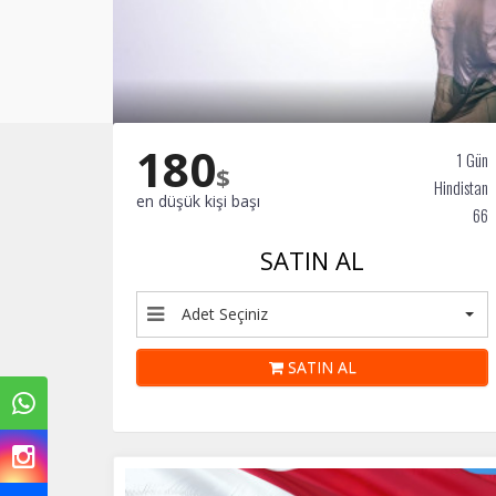
180
1 Gün
$
Hindistan
en düşük kişi başı
66
SATIN AL
Adet Seçiniz
SATIN AL
Ç
Si