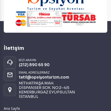
7607
İletişim
BİZİ ARAYIN
(212) 890 65 90
EMAIL ADRESLERIMIZ
tatil@opsiyonturizm.com
MİTHATPAŞA MAH.
DİSPANSER SOK. NO:2-4/5
KEMERBURGAZ EYÜPSULTAN
İSTANBUL
Ana Sayfa