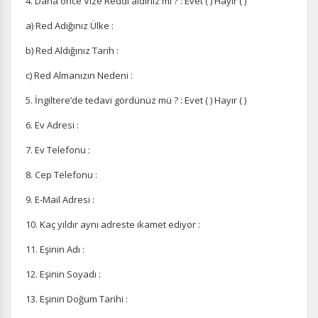
4. Daha önce Vize Reddi aldınız mı ? : Evet ( ) Hayır ( )
a) Red Adığınız Ülke :
b) Red Aldığınız Tarih :
c) Red Almanızın Nedeni :
Pazarlama Çerezleri
Size ve ilgi alanlarınıza uygun reklamlar göstermek için
5. İngiltere’de tedavi gördünüz mü ? : Evet ( ) Hayır ( )
kullanılır. Kapatırsanız reklamları görmeye devam
edersiniz, ancak daha az alakalı olabilirler.
6. Ev Adresi :
7. Ev Telefonu :
8. Cep Telefonu :
9. E-Mail Adresi :
Tercihleri Kaydet
10. Kaç yıldır aynı adreste ikamet ediyor :
11. Eşinin Adı :
12. Eşinin Soyadı :
13. Eşinin Doğum Tarihi :