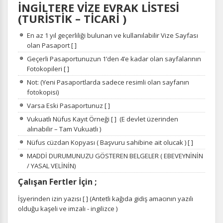
İNGİLTERE VİZE EVRAK LİSTESİ
(TURİSTİK – TİCARİ )
En az 1 yıl geçerliliği bulunan ve kullanılabilir Vize Sayfası
olan Pasaport [ ]
Geçerli Pasaportunuzun 1’den 4’e kadar olan sayfalarının
Fotokopileri [ ]
Not: (Yeni Pasaportlarda sadece resimli olan sayfanın
fotokopisi)
Varsa Eski Pasaportunuz [ ]
Vukuatlı Nüfus Kayıt Örneği [ ]
(E devlet üzerinden
alınabilir – Tam Vukuatlı )
Nüfus cüzdan Kopyası ( Başvuru sahibine ait olucak ) [ ]
MADDİ DURUMUNUZU GÖSTEREN BELGELER ( EBEVEYNİNİN
/ YASAL
VELİNİN)
Çalışan Fertler İçin ;
İşyerinden izin yazısı [ ]
(Antetli kağıda gidiş amacının yazılı
olduğu kaşeli ve imzalı - ingilizce )