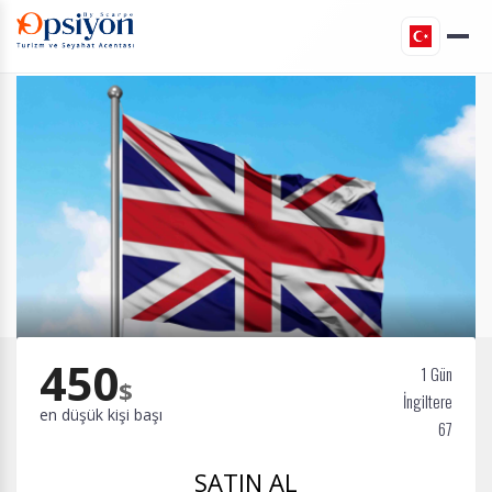
450
1 Gün
$
İngiltere
en düşük kişi başı
67
SATIN AL