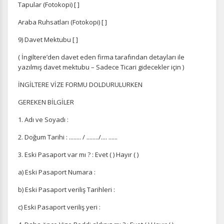
Tapular (Fotokopi) [ ]
ÇEREZ KULLANIM AYARLARINIZ
Araba Ruhsatları (Fotokopi) [ ]
Çerez tercihlerinizi
belirleyin
.
9) Davet Mektubu [ ]
Daha fazla bilgi için
KVKK bilgilendirmemizi
,
çerez kullanım
ve
( İngiltere’den davet eden firma tarafından detayları ile
gizlilik koşullarını
inceleyebilirsiniz.
yazılmış davet mektubu
– Sadece Ticari gidecekler için )
İNGİLTERE VİZE FORMU DOLDURULURKEN
Zorunlu Çerezler
HER ZAMAN AKTIF
GEREKEN BİLGİLER
Oturum yönetimi, güvenlik ve temel site işlevleri için
gereklidir. Bu çerezler olmadan site düzgün çalışmaz ve
1. Adı ve Soyadı :
devre dışı bırakılamaz.
2. Doğum Tarihi : ........ / ......../.... ......
3. Eski Pasaport var mı ? : Evet ( ) Hayır ( )
a) Eski Pasaport Numara :
İstatistik Çerezleri
b) Eski Pasaport veriliş Tarihleri :
Ziyaretçilerin siteyi nasıl kullandığını anonim olarak
ölçeriz. Hangi sayfaların popüler olduğunu ve
c) Eski Pasaport veriliş yeri :
kullanıcıların nerede zorluk yaşadığını anlamamıza
yardımcı olur.