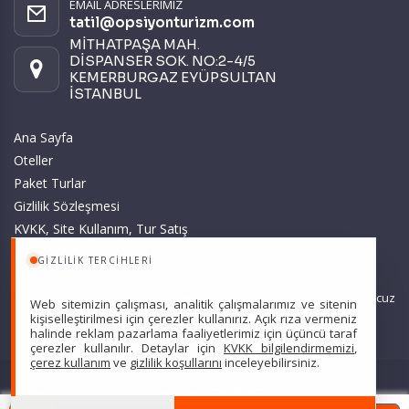
EMAIL ADRESLERIMIZ
tatil@opsiyonturizm.com
MİTHATPAŞA MAH.
DİSPANSER SOK. NO:2-4/5
KEMERBURGAZ EYÜPSULTAN
İSTANBUL
Ana Sayfa
Oteller
Paket Turlar
Gizlilik Sözleşmesi
KVKK, Site Kullanım, Tur Satış
ve Üyelik Sözleşmesi
GIZLILIK TERCIHLERI
Sitemizde anılan tüm fiyatlar, geçerli kartlar ile tek ödemede, en ucuz
Web sitemizin çalışması, analitik çalışmalarımız ve sitenin
başlangıç fiyatlardır ve yeterli kontenjan olması durumunda
kişiselleştirilmesi için çerezler kullanırız. Açık rıza vermeniz
halinde reklam pazarlama faaliyetlerimiz için üçüncü taraf
geçerlidir.
çerezler kullanılır. Detaylar için
KVKK bilgilendirmemizi
,
çerez kullanım
ve
gizlilik koşullarını
inceleyebilirsiniz.