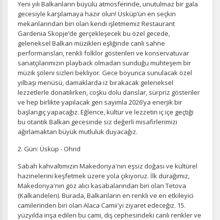
Yeni yılı Balkanların büyülü atmosferinde, unutulmaz bir gala
gecesiyle karşılamaya hazır olun! Üsküp’ün en seçkin
mekanlarından biri olan kendi işletmemiz Restaurant
Gardenia Skopje’de gerçekleşecek bu özel gecede,
geleneksel Balkan müzikleri eşliğinde canlı sahne
performansları, renkli folklor gösterileri ve konservatuvar
sanatçılarımızın playback olmadan sunduğu muhteşem bir
müzik şöleni sizleri bekliyor. Gece boyunca sunulacak özel
yılbaşı menüsü, damaklarda iz bırakacak geleneksel
lezzetlerle donatılırken, coşku dolu danslar, sürpriz gösteriler
ve hep birlikte yapılacak geri sayımla 2026’ya enerjik bir
başlangıç yapacağız. Eğlence, kültür ve lezzetin iç içe geçtiği
bu otantik Balkan gecesinde siz değerli misafirlerimizi
ağırlamaktan büyük mutluluk duyacağız.
2. Gün: Üsküp - Ohrid
Sabah kahvaltımızın Makedonya'nın eşsiz doğası ve kültürel
hazinelerini keşfetmek üzere yola çıkıyoruz. İlk durağımız,
Makedonya'nın göz alıcı kasabalarından biri olan Tetova
(Kalkandelen). Burada, Balkanların en renkli ve en etkileyici
camilerinden biri olan Alaca Camii'yi ziyaret edeceğiz. 15.
yüzyılda inşa edilen bu cami, dış cephesindeki canlı renkler ve