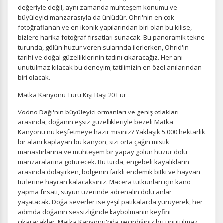
kullanılır. Kapatırsanız reklamları görmeye devam
değeriyle değil, aynı zamanda muhteşem konumu ve
edersiniz, ancak daha az alakalı olabilirler.
büyüleyici manzarasıyla da ünlüdür. Ohri'nin en çok
fotoğraflanan ve en ikonik yapılarından biri olan bu kilise,
bizlere harika fotoğraf fırsatları sunacak. Bu panoramik tekne
turunda, gölün huzur veren sularında ilerlerken, Ohrid'in
tarihi ve doğal güzelliklerinin tadını çıkaracağız. Her anı
unutulmaz kılacak bu deneyim, tatilimizin en özel anılarından
biri olacak.
Tercihleri Kaydet
Matka Kanyonu Turu Kişi Başı 20 Eur
Vodno Dağı'nın büyüleyici ormanları ve geniş otlakları
arasında, doğanın eşsiz güzellikleriyle bezeli Matka
Kanyonu'nu keşfetmeye hazır mısınız? Yaklaşık 5.000 hektarlık
bir alanı kaplayan bu kanyon, sizi orta çağın mistik
manastırlarına ve muhteşem bir yapay gölün huzur dolu
manzaralarına götürecek. Bu turda, engebeli kayalıkların
arasında dolaşırken, bölgenin farklı endemik bitki ve hayvan
türlerine hayran kalacaksınız. Macera tutkunları için kano
yapma fırsatı, suyun üzerinde adrenalin dolu anlar
yaşatacak. Doğa severler ise yeşil patikalarda yürüyerek, her
adımda doğanın sessizliğinde kaybolmanın keyfini
çıkaracaklar. Matka Kanyonu'nda geçirdiğiniz bu unutulmaz