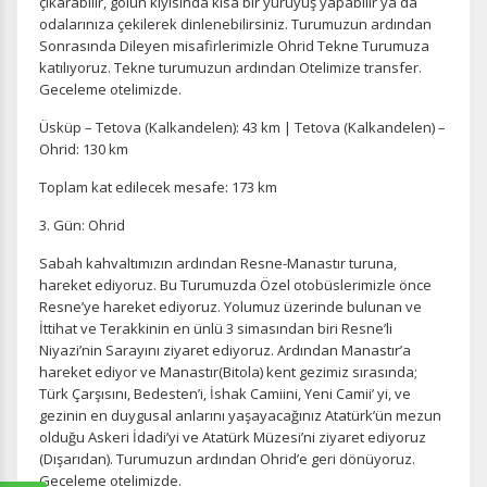
çıkarabilir, gölün kıyısında kısa bir yürüyüş yapabilir ya da
odalarınıza çekilerek dinlenebilirsiniz. Turumuzun ardından
Sonrasında Dileyen misafirlerimizle Ohrid Tekne Turumuza
katılıyoruz. Tekne turumuzun ardından Otelimize transfer.
Geceleme otelimizde.
Üsküp – Tetova (Kalkandelen): 43 km | Tetova (Kalkandelen) –
Ohrid: 130 km
Toplam kat edilecek mesafe: 173 km
3. Gün: Ohrid
Sabah kahvaltımızın ardından Resne-Manastır turuna,
hareket ediyoruz. Bu Turumuzda Özel otobüslerimizle önce
Resne’ye hareket ediyoruz. Yolumuz üzerinde bulunan ve
İttihat ve Terakkinin en ünlü 3 simasından biri Resne’li
Niyazi’nin Sarayını ziyaret ediyoruz. Ardından Manastır’a
hareket ediyor ve Manastır(Bitola) kent gezimiz sırasında;
Türk Çarşısını, Bedesten’i, İshak Camiini, Yeni Camii’ yi, ve
gezinin en duygusal anlarını yaşayacağınız Atatürk’ün mezun
olduğu Askeri İdadi’yi ve Atatürk Müzesi’ni ziyaret ediyoruz
(Dışarıdan). Turumuzun ardından Ohrid’e geri dönüyoruz.
Geceleme otelimizde.