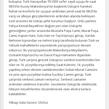
buluşma. Türk Havayolları TK1003 sefer sayılı uçuşu ile saat
08:55’te Kuzey Makedonya’nın başkenti Üsküp’e hareket.
Rahat ve konforlu bir uçuşun ardından yerel saat ile 08:25‘te
varış ve ülkeye giriş işlemlerinin ardından alanda bekleyen
özel aracımız ile Üsküp şehir turumuz başlıyor. Ünlü şairimiz
Yahya Kemal Beyatlı’nın doğum yeri olan Üsküp’te
göreceğimiz yerler arasında Mustafa Paşa Camii, Murat Paşa
Camii, Kapan Hanı, Sulu Han ve Taş Köprüyü görüp, Vardar
Nehrinin kıyısından ve nehrin karşı tarafında bulunan Türk ve
Yahudi mahallelerini seyrederek yürüyüşümüze devam
ediyoruz. Bu yürüyüşümüzde Makedonya Meydanı’nı,
Osmanlı Köprüsü’nü ve Davut Paşa Hamamını dışarıdan
görüp, Türk çarşına girecek Üsküp’ün sembol eserlerinden biri
olan ve 16. yüzyılda inşa edilmiş Saat Kulesini, 14. yüzyılda
yapılmış erken dönem camilerimizden Sultan Murat Camisini
ve yine aynı yüzyıldan kalma İsa Bey Camini görüp, Türk
çarşında serbest zaman veriyoruz. Serbest zamanın
ardından otelimize transfer. Geceleme Üsküp’de otelimizde.
Dileyen misafirlerimiz düzenlenecek olan ekstra turlara
katılabilirler.
Yılbaşı Gala Gecesi 120 Eur