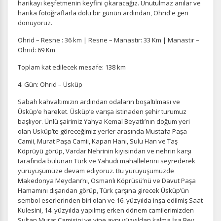
harikayı keşfetmenin keyfini çıkaracağız. Unutulmaz anılar ve
harika fotoğraflarla dolu bir günün ardından, Ohrid'e geri
dönüyoruz.
Ohrid – Resne : 36 km | Resne – Manastır: 33 Km | Manastır –
Ohrid: 69 Km
Toplam kat edilecek mesafe: 138 km
4. Gün: Ohrid – Üsküp
Sabah kahvaltımızın ardından odaların boşaltılması ve
Üsküp’e hareket. Üsküp’e varışa istinaden şehir turumuz
başlıyor. Ünlü şairimiz Yahya Kemal Beyatlı’nın doğum yeri
olan Üsküp’te göreceğimiz yerler arasında Mustafa Paşa
Camii, Murat Paşa Camii, Kapan Hanı, Sulu Han ve Taş
Köprüyü görüp, Vardar Nehrinin kıyısından ve nehrin karşı
tarafında bulunan Türk ve Yahudi mahallelerini seyrederek
ÇEREZ KULLANIM AYARLARINIZ
yürüyüşümüze devam ediyoruz. Bu yürüyüşümüzde
Çerez tercihlerinizi
belirleyin
.
Makedonya Meydanı’nı, Osmanlı Köprüsü’nü ve Davut Paşa
Hamamını dışarıdan görüp, Türk çarşına girecek Üsküp’ün
Daha fazla bilgi için
KVKK bilgilendirmemizi
,
çerez kullanım
ve
sembol eserlerinden biri olan ve 16. yüzyılda inşa edilmiş Saat
gizlilik koşullarını
inceleyebilirsiniz.
Kulesini, 14. yüzyılda yapılmış erken dönem camilerimizden
Sultan Murat Camisini ve yine aynı yüzyıldan kalma İsa Bey