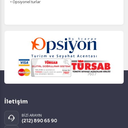
• Opsiyonel turlar
7607
İletişim
BİZİ ARAYIN
(212) 890 65 90