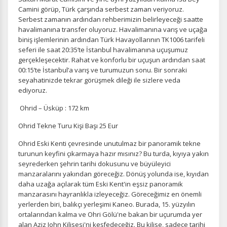
Camini görüp, Türk çarşında serbest zaman veriyoruz.
Serbest zamanın ardından rehberimizin belirleyeceği saatte
Zorunlu Çerezler
HER ZAMAN AKTIF
havalimanına transfer oluyoruz. Havalimanına varış ve uçağa
Oturum yönetimi, güvenlik ve temel site işlevleri için
biniş işlemlerinin ardından Türk Havayollarının TK1006 tarifeli
gereklidir. Bu çerezler olmadan site düzgün çalışmaz ve
seferi ile saat 20:35’te İstanbul havalimanına uçuşumuz
devre dışı bırakılamaz.
gerçekleşecektir. Rahat ve konforlu bir uçuşun ardından saat
00:15’te İstanbul’a varış ve turumuzun sonu. Bir sonraki
seyahatinizde tekrar görüşmek dileği ile sizlere veda
ediyoruz.
Ohrid – Üsküp : 172 km
İstatistik Çerezleri
Ziyaretçilerin siteyi nasıl kullandığını anonim olarak
Ohrid Tekne Turu Kişi Başı 25 Eur
ölçeriz. Hangi sayfaların popüler olduğunu ve
Ohrid Eski Kenti çevresinde unutulmaz bir panoramik tekne
kullanıcıların nerede zorluk yaşadığını anlamamıza
yardımcı olur.
turunun keyfini çıkarmaya hazır mısınız? Bu turda, kıyıya yakın
seyrederken şehrin tarihi dokusunu ve büyüleyici
manzaralarını yakından göreceğiz. Dönüş yolunda ise, kıyıdan
daha uzağa açılarak tüm Eski Kent'in eşsiz panoramik
manzarasını hayranlıkla izleyeceğiz. Göreceğimiz en önemli
yerlerden biri, balıkçı yerleşimi Kaneo. Burada, 15. yüzyılın
Pazarlama Çerezleri
ortalarından kalma ve Ohri Gölü'ne bakan bir uçurumda yer
Size ve ilgi alanlarınıza uygun reklamlar göstermek için
alan Aziz John Kilisesi'ni keşfedeceğiz. Bu kilise, sadece tarihi