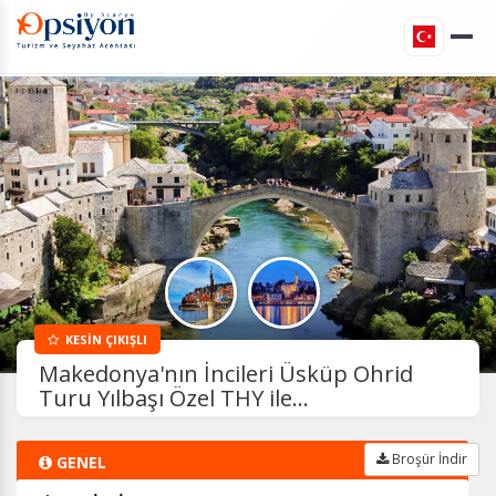
KESİN ÇIKIŞLI
Makedonya'nın İncileri Üsküp Ohrid
Turu Yılbaşı Özel THY ile...
Broşür İndir
GENEL