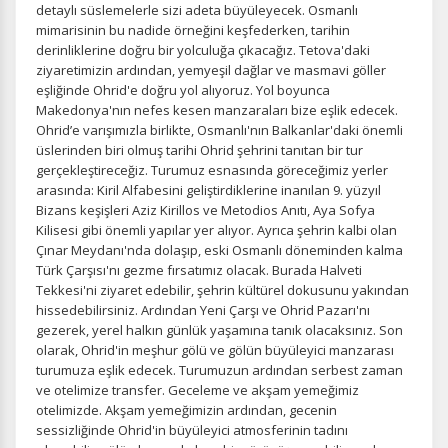
detaylı süslemelerle sizi adeta büyüleyecek. Osmanlı
mimarisinin bu nadide örneğini keşfederken, tarihin
derinliklerine doğru bir yolculuğa çıkacağız. Tetova'daki
ziyaretimizin ardından, yemyeşil dağlar ve masmavi göller
eşliğinde Ohrid'e doğru yol alıyoruz. Yol boyunca
Makedonya'nın nefes kesen manzaraları bize eşlik edecek.
Ohrid’e varışımızla birlikte, Osmanlı'nın Balkanlar'daki önemli
üslerinden biri olmuş tarihi Ohrid şehrini tanıtan bir tur
gerçekleştireceğiz. Turumuz esnasında göreceğimiz yerler
arasında: Kiril Alfabesini geliştirdiklerine inanılan 9. yüzyıl
Bizans keşişleri Aziz Kirillos ve Metodios Anıtı, Aya Sofya
Kilisesi gibi önemli yapılar yer alıyor. Ayrıca şehrin kalbi olan
Çınar Meydanı'nda dolaşıp, eski Osmanlı döneminden kalma
Türk Çarşısı'nı gezme fırsatımız olacak. Burada Halveti
Tekkesi'ni ziyaret edebilir, şehrin kültürel dokusunu yakından
hissedebilirsiniz. Ardından Yeni Çarşı ve Ohrid Pazarı'nı
gezerek, yerel halkın günlük yaşamına tanık olacaksınız. Son
olarak, Ohrid'in meşhur gölü ve gölün büyüleyici manzarası
turumuza eşlik edecek. Turumuzun ardından serbest zaman
ve otelimize transfer. Geceleme ve akşam yemeğimiz
otelimizde. Akşam yemeğimizin ardından, gecenin
sessizliğinde Ohrid'in büyüleyici atmosferinin tadını