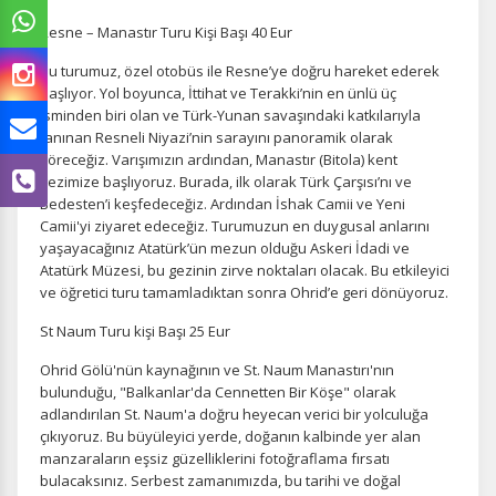
Resne – Manastır Turu Kişi Başı 40 Eur
Bu turumuz, özel otobüs ile Resne’ye doğru hareket ederek
başlıyor. Yol boyunca, İttihat ve Terakki’nin en ünlü üç
isminden biri olan ve Türk-Yunan savaşındaki katkılarıyla
tanınan Resneli Niyazi’nin sarayını panoramik olarak
göreceğiz. Varışımızın ardından, Manastır (Bitola) kent
gezimize başlıyoruz. Burada, ilk olarak Türk Çarşısı’nı ve
Bedesten’i keşfedeceğiz. Ardından İshak Camii ve Yeni
Camii'yi ziyaret edeceğiz. Turumuzun en duygusal anlarını
yaşayacağınız Atatürk’ün mezun olduğu Askeri İdadi ve
Atatürk Müzesi, bu gezinin zirve noktaları olacak. Bu etkileyici
ve öğretici turu tamamladıktan sonra Ohrid’e geri dönüyoruz.
St Naum Turu kişi Başı 25 Eur
Ohrid Gölü'nün kaynağının ve St. Naum Manastırı'nın
bulunduğu, "Balkanlar'da Cennetten Bir Köşe" olarak
adlandırılan St. Naum'a doğru heyecan verici bir yolculuğa
çıkıyoruz. Bu büyüleyici yerde, doğanın kalbinde yer alan
manzaraların eşsiz güzelliklerini fotoğraflama fırsatı
bulacaksınız. Serbest zamanımızda, bu tarihi ve doğal