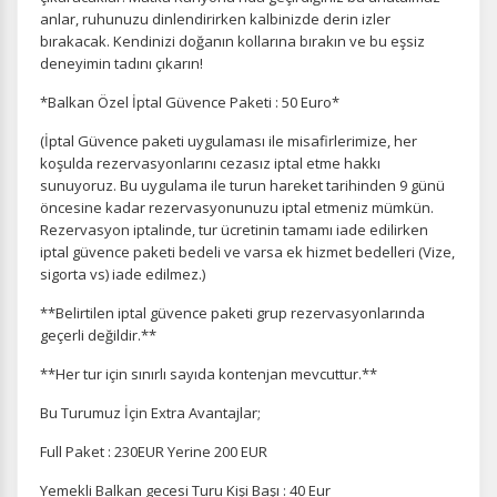
anlar, ruhunuzu dinlendirirken kalbinizde derin izler
bırakacak. Kendinizi doğanın kollarına bırakın ve bu eşsiz
deneyimin tadını çıkarın!
*Balkan Özel İptal Güvence Paketi : 50 Euro*
(İptal Güvence paketi uygulaması ile misafirlerimize, her
koşulda rezervasyonlarını cezasız iptal etme hakkı
sunuyoruz. Bu uygulama ile turun hareket tarihinden 9 günü
öncesine kadar rezervasyonunuzu iptal etmeniz mümkün.
Rezervasyon iptalinde, tur ücretinin tamamı iade edilirken
iptal güvence paketi bedeli ve varsa ek hizmet bedelleri (Vize,
sigorta vs) iade edilmez.)
**Belirtilen iptal güvence paketi grup rezervasyonlarında
geçerli değildir.**
**Her tur için sınırlı sayıda kontenjan mevcuttur.**
Bu Turumuz İçin Extra Avantajlar;
Full Paket : 230EUR Yerine 200 EUR
Yemekli Balkan gecesi Turu Kişi Başı : 40 Eur