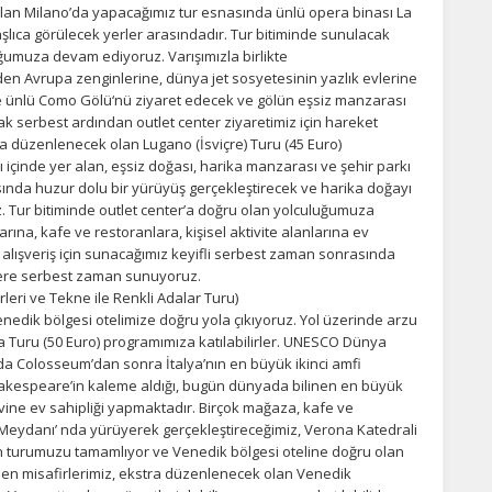
olan Milano’da yapacağımız tur esnasında ünlü opera binası La
ıca görülecek yerler arasındadır. Tur bitiminde sunulacak
umuza devam ediyoruz. Varışımızla birlikte
en Avrupa zenginlerine, dünya jet sosyetesinin yazlık evlerine
 ile ünlü Como Gölü‘nü ziyaret edecek ve gölün eşsiz manzarası
k serbest ardından outlet center ziyaretimiz için hareket
ra düzenlenecek olan Lugano (İsviçre) Turu (45 Euro)
rı içinde yer alan, eşsiz doğası, harika manzarası ve şehir parkı
sında huzur dolu bir yürüyüş gerçekleştirecek ve harika doğayı
z. Tur bitiminde outlet center’a doğru olan yolculuğumuza
ına, kafe ve restoranlara, kişisel aktivite alanlarına ev
li alışveriş için sunacağımız keyifli serbest zaman sonrasında
zere serbest zaman sunuyoruz.
eri ve Tekne ile Renkli Adalar Turu)
enedik bölgesi otelimize doğru yola çıkıyoruz. Yol üzerinde arzu
 Turu (50 Euro) programımıza katılabilirler. UNESCO Dünya
da Colosseum’dan sonra İtalya’nın en büyük ikinci amfi
hakespeare’in kaleme aldığı, bugün dünyada bilinen en büyük
evine ev sahipliği yapmaktadır. Birçok mağaza, kafe ve
 Meydanı’ nda yürüyerek gerçekleştireceğimiz, Verona Katedrali
 turumuzu tamamlıyor ve Venedik bölgesi oteline doğru olan
en misafirlerimiz, ekstra düzenlenecek olan Venedik