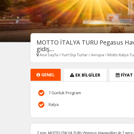
MOTTO İTALYA TURU Pegasus Havay
gidiş...
Ana Sayfa
/
Yurt Dışı Turlar
/
Avrupa
/
Motto Italya T
GENEL
EK BİLGİLER
FİYAT
7 Günlük Program
İtalya
7 gün, MOTTO İTALYA TURU Pegasus Havayolları ile 7 gec