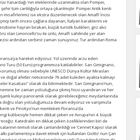
ezüv Yanardağı 'nın eteklerinde uzanmakta olan Pompei,
lir.
Daha fazla bilgi için
KVKK bilgilendirmemizi
,
çerez kullanım
ve
gizlilik koşullarını
ehir tüm canlılığıyla ortaya çıkarılmıştır. Pompei Antik kenti
celeyebilirsiniz.
 misafirlerimiz ise ekstra düzenlenecek olan Amalfi İncisi
eçmişi tarih öncesi çağlara dayanan, İtalyan karakterini ve
 kendisine hayran bırakan, küçük turistik butikleri, göz alıcı
orunlu Çerezler
HER ZAMAN AKTIF
örü olan Limoncello’su ile ünlü, Amalfi sahilinde yer alan
e gezisi ardından serbest zaman sunuyoruz. Tur ardından Roma
urum yönetimi, güvenlik ve temel site işlevleri için gereklidir. Bu
rezler olmadan site düzgün çalışmaz ve devre dışı bırakılamaz.
Floransa’ya hareket ediyoruz. Yol üzerinde arzu eden
o Turu (50 Euro) programımıza katılabilirler. San Gimignano,
statistik Çerezleri
korumuş olması sebebiyle UNESCO Dünya Kültür Mirasları
 ve doğal afetler neticesinde 76 adet kuleden ayakta kalmayı
yaretçilerin siteyi nasıl kullandığını anonim olarak ölçeriz. Hangi
yfaların popüler olduğunu ve kullanıcıların nerede zorluk yaşadığını
eler Kasabası” olarak da bilinmektedir. San Gimignano’nun,
lamamıza yardımcı olur.
önemine bir zaman yolculuğuna çıkmış hissi uyandıran ve her
tişamlı kuleyi panoramik olarak görebileceğimiz meydanlarında
ya doğru olan yolculuğumuza devam ediyoruz ve varışımızla
şkenti ve Pinokyo’nun memleketi Floransa’da
azarlama Çerezleri
rengi kubbesiyle hemen dikkat çeken ve Avrupa’nın 4. büyük
ze ve ilgi alanlarınıza uygun reklamlar göstermek için kullanılır.
öreceğiz. Katedralin en dikkat çeken özelliklerinden biri de
patırsanız reklamları görmeye devam edersiniz, ancak daha az
alarının temsili olarak canlandırıldığı ve ‘Cennet Kapısı’ olarak
akalı olabilirler.
alkı parlamentoya davet etmek için kullanılan Giotto’ nun Çan
yal merkezi olan ve Michelangelo’nun ünlü Davut Heykeli’nin de