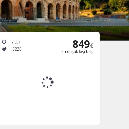
849
7 Gün
€
8228
en düşük kişi başı