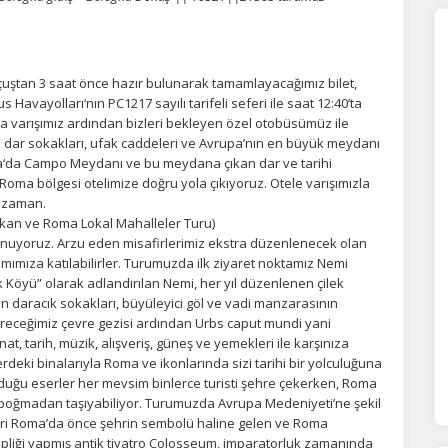
çuştan 3 saat önce hazır bulunarak tamamlayacağımız bilet,
Havayolları‘nın PC1217 sayılı tarifeli seferi ile saat 12:40’ta
ya varışımız ardından bizleri bekleyen özel otobüsümüz ile
 dar sokakları, ufak caddeleri ve Avrupa’nın en büyük meydanı
na‘da Campo Meydanı ve bu meydana çıkan dar ve tarihi
Roma bölgesi otelimize doğru yola çıkıyoruz. Otele varışımızla
t zaman.
ikan ve Roma Lokal Mahalleler Turu)
nuyoruz. Arzu eden misafirlerimiz ekstra düzenlenecek olan
mımıza katılabilirler. Turumuzda ilk ziyaret noktamız Nemi
Çilek Köyü” olarak adlandırılan Nemi, her yıl düzenlenen çilek
an daracık sokakları, büyüleyici göl ve vadi manzarasının
tireceğimiz çevre gezisi ardından Urbs caput mundi yani
t, tarih, müzik, alışveriş, güneş ve yemekleri ile karşınıza
deki binalarıyla Roma ve ikonlarında sizi tarihi bir yolculuğuna
oyduğu eserler her mevsim binlerce turisti şehre çekerken, Roma
anı boğmadan taşıyabiliyor. Turumuzda Avrupa Medeniyeti’ne şekil
şehri Roma’da önce şehrin sembolü haline gelen ve Roma
pliği yapmış antik tiyatro Colosseum, imparatorluk zamanında