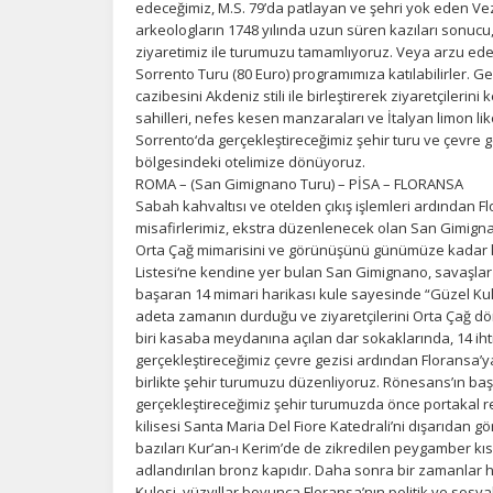
edeceğimiz, M.S. 79’da patlayan ve şehri yok eden V
bi
arkeologların 1748 yılında uzun süren kazıları sonucu, ş
in
ziyaretimiz ile turumuzu tamamlıyoruz. Veya arzu eden
Sorrento Turu (80 Euro) programımıza katılabilirler. G
cazibesini Akdeniz stili ile birleştirerek ziyaretçilerini
Z
sahilleri, nefes kesen manzaraları ve İtalyan limon lik
Sorrento‘da gerçekleştireceğimiz şehir turu ve çevr
Ot
bölgesindeki otelimize dönüyoruz.
çe
ROMA – (San Gimignano Turu) – PİSA – FLORANSA
Sabah kahvaltısı ve otelden çıkış işlemleri ardından 
misafirlerimiz, ekstra düzenlenecek olan San Gimignan
İ
Orta Çağ mimarisini ve görünüşünü günümüze kadar 
Listesi‘ne kendine yer bulan San Gimignano, savaşlar
Zi
sa
başaran 14 mimari harikası kule sayesinde “Güzel Kul
an
adeta zamanın durduğu ve ziyaretçilerini Orta Çağ d
biri kasaba meydanına açılan dar sokaklarında, 14 ih
gerçekleştireceğimiz çevre gezisi ardından Floransa’
birlikte şehir turumuzu düzenliyoruz. Rönesans’ın ba
P
gerçekleştireceğimiz şehir turumuzda önce portakal 
Si
kilisesi Santa Maria Del Fiore Katedrali’ni dışarıdan g
Ka
bazıları Kur’an-ı Kerim’de de zikredilen peygamber kıss
al
adlandırılan bronz kapıdır. Daha sonra bir zamanlar h
Kulesi, yüzyıllar boyunca Floransa’nın politik ve sos