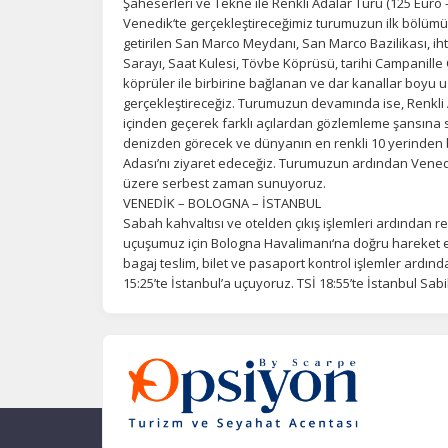
Şaheserleri ve Tekne ile Renkli Adalar Turu (125 Euro –
Venedik‘te gerçekleştireceğimiz turumuzun ilk bölümü
getirilen San Marco Meydanı, San Marco Bazilikası, ih
Sarayı, Saat Kulesi, Tövbe Köprüsü, tarihi Campanille Ç
köprüler ile birbirine bağlanan ve dar kanallar boyu 
gerçekleştireceğiz. Turumuzun devamında ise, Renkli 
içinden geçerek farklı açılardan gözlemleme şansına 
denizden görecek ve dünyanın en renkli 10 yerinden bir
Adası’nı ziyaret edeceğiz. Turumuzun ardından Venedi
üzere serbest zaman sunuyoruz.
VENEDİK – BOLOGNA – İSTANBUL
Sabah kahvaltısı ve otelden çıkış işlemleri ardından r
uçuşumuz için Bologna Havalimanı‘na doğru hareket e
bagaj teslim, bilet ve pasaport kontrol işlemler ardında
15:25’te İstanbul’a uçuyoruz. TSİ 18:55’te İstanbul S