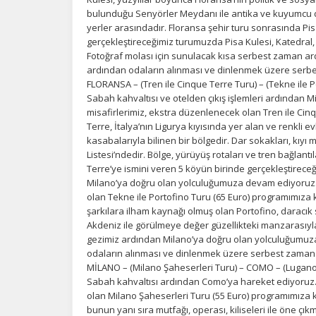
bulunduğu Senyörler Meydanı ile antika ve kuyumcu d
yerler arasındadır. Floransa şehir turu sonrasında Pisa
gerçekleştireceğimiz turumuzda Pisa Kulesi, Katedral,
Fotoğraf molası için sunulacak kısa serbest zaman ard
ardından odaların alınması ve dinlenmek üzere serb
FLORANSA – (Tren ile Cinque Terre Turu) – (Tekne ile 
Sabah kahvaltısı ve otelden çıkış işlemleri ardından 
misafirlerimiz, ekstra düzenlenecek olan Tren ile Cinq
Terre, İtalya’nın Ligurya kıyısında yer alan ve renkli e
kasabalarıyla bilinen bir bölgedir. Dar sokakları, kı
Listesi’ndedir. Bölge, yürüyüş rotaları ve tren bağlant
Terre’ye ismini veren 5 köyün birinde gerçekleştireceğ
Milano’ya doğru olan yolculuğumuza devam ediyoruz. 
olan Tekne ile Portofino Turu (65 Euro) programımıza kat
şarkılara ilham kaynağı olmuş olan Portofino, daracık 
Akdeniz ile görülmeye değer güzellikteki manzarasıyla
gezimiz ardından Milano’ya doğru olan yolculuğumuza 
odaların alınması ve dinlenmek üzere serbest zaman
MİLANO – (Milano Şaheserleri Turu) – COMO – (Lugano
Sabah kahvaltısı ardından Como’ya hareket ediyoruz.
olan Milano Şaheserleri Turu (55 Euro) programımıza ka
bunun yanı sıra mutfağı, operası, kiliseleri ile öne çık