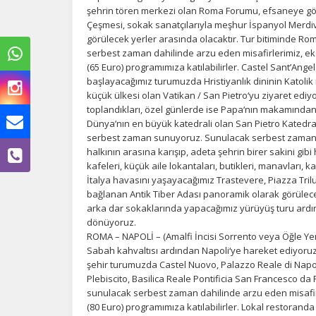
şehrin tören merkezi olan Roma Forumu, efsaneye gör
Çeşmesi, sokak sanatçılarıyla meşhur İspanyol Merdiv
görülecek yerler arasında olacaktır. Tur bitiminde 
serbest zaman dahilinde arzu eden misafirlerimiz, e
(65 Euro) programımıza katılabilirler. Castel Sant’An
başlayacağımız turumuzda Hristiyanlık dininin Katol
küçük ülkesi olan Vatikan / San Pietro‘yu ziyaret ediyoru
toplandıkları, özel günlerde ise Papa‘nın makamından dı
Dünya’nın en büyük katedrali olan San Pietro Katedral
serbest zaman sunuyoruz. Sunulacak serbest zaman 
halkının arasına karışıp, adeta şehrin birer sakini gib
kafeleri, küçük aile lokantaları, butikleri, manavları, 
İtalya havasını yaşayacağımız Trastevere, Piazza Trilu
bağlanan Antik Tiber Adası panoramik olarak görülecek
arka dar sokaklarında yapacağımız yürüyüş turu ard
dönüyoruz.
ROMA – NAPOLİ – (Amalfi İncisi Sorrento veya Öğle Y
Sabah kahvaltısı ardından Napoli‘ye hareket ediyoru
Ç
şehir turumuzda Castel Nuovo, Palazzo Reale di Napoli
Plebiscito, Basilica Reale Pontificia San Francesco da
Si
sunulacak serbest zaman dahilinde arzu eden misafi
de
(80 Euro) programımıza katılabilirler. Lokal restoran
iz