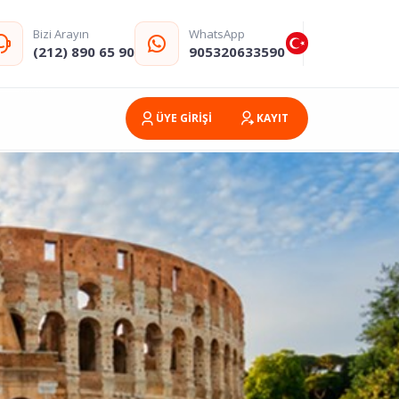
Bizi Arayın
WhatsApp
(212) 890 65 90
905320633590
ÜYE GİRİŞİ
KAYIT