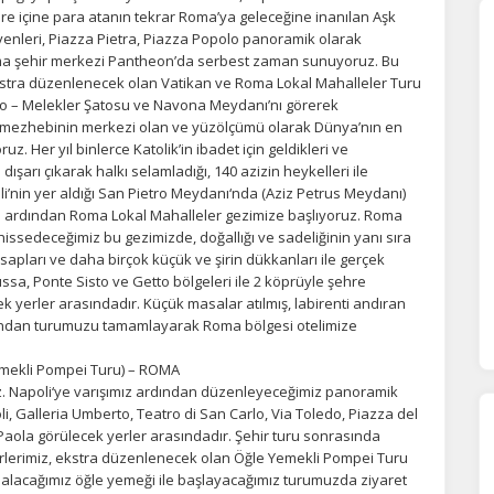
e içine para atanın tekrar Roma’ya geleceğine inanılan Aşk
enleri, Piazza Pietra, Piazza Popolo panoramik olarak
Roma şehir merkezi Pantheon’da serbest zaman sunuyoruz. Bu
kstra düzenlenecek olan Vatikan ve Roma Lokal Mahalleler Turu
gelo – Melekler Şatosu ve Navona Meydanı’nı görerek
ik mezhebinin merkezi olan ve yüzölçümü olarak Dünya’nın en
z. Her yıl binlerce Katolik’in ibadet için geldikleri ve
şarı çıkarak halkı selamladığı, 140 azizin heykelleri ile
i’nin yer aldığı San Pietro Meydanı‘nda (Aziz Petrus Meydanı)
ardından Roma Lokal Mahalleler gezimize başlıyoruz. Roma
i hissedeceğimiz bu gezimizde, doğallığı ve sadeliğinin yanı sıra
kasapları ve daha birçok küçük ve şirin dükkanları ile gerçek
ssa, Ponte Sisto ve Getto bölgeleri ile 2 köprüyle şehre
 yerler arasındadır. Küçük masalar atılmış, labirenti andıran
ından turumuzu tamamlayarak Roma bölgesi otelimize
emekli Pompei Turu) – ROMA
ÇEREZ KULLANIM AYARLARINIZ
z. Napoli‘ye varışımız ardından düzenleyeceğimiz panoramik
erez tercihlerinizi
belirleyin
.
, Galleria Umberto, Teatro di San Carlo, Via Toledo, Piazza del
 Paola görülecek yerler arasındadır. Şehir turu sonrasında
ze daha kişiselleştirilmiş bir web deneyimi sunmak için bazı bilgileri tarayıcınızda
rlerimiz, ekstra düzenlenecek olan Öğle Yemekli Pompei Turu
polayabilir, bunları yurt içi ve yurt dışındaki hizmet sağlayıcılarla paylaşabiliriz. Bu
da alacağımız öğle yemeği ile başlayacağımız turumuzda ziyaret
in vermemeyi seçebilirsiniz ancak bu durumda sitemiz umduğumuz gibi çalışmaya