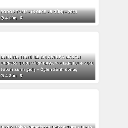
RODOS TURU - (4 GECE - 5 GÜN) - 2026
4 Gün
BERNİNA TRENİ İLE BİR AVRUPA MASALI
EXPRESS TURU TÜRK HAVA YOLLARI İLE 4 GECE
Sabah Zürih gidiş – Öğlen Zürih dönüş
4 Gün
Buyuk Italya Yunanistan Balkan Turu - Bursa