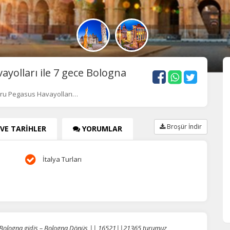
olları ile 7 gece Bologna
uru Pegasus Havayolları…
Broşür İndir
 VE TARİHLER
YORUMLAR
İtalya Turları
e Bologna gidiş – Bologna Dönüş || 16521||21365 turumuz