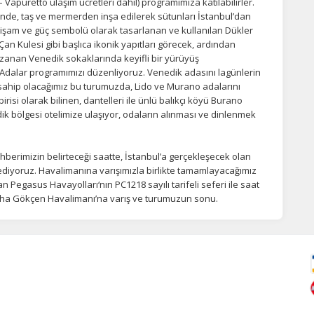
 Vapuretto ulaşım ücretleri dahil) programımıza katılabilirler.
nde, taş ve mermerden inşa edilerek sütunları İstanbul’dan
tişam ve güç sembolü olarak tasarlanan ve kullanılan Dükler
an Kulesi gibi başlıca ikonik yapıtları görecek, ardından
uzanan Venedik sokaklarında keyifli bir yürüyüş
Adalar programımızı düzenliyoruz. Venedik adasını lagünlerin
sahip olacağımız bu turumuzda, Lido ve Murano adalarını
isi olarak bilinen, dantelleri ile ünlü balıkçı köyü Burano
k bölgesi otelimize ulaşıyor, odaların alınması ve dinlenmek
ehberimizin belirteceği saatte, İstanbul’a gerçekleşecek olan
diyoruz. Havalimanına varışımızla birlikte tamamlayacağımız
n Pegasus Havayolları‘nın PC1218 sayılı tarifeli seferi ile saat
abiha Gökçen Havalimanı’na varış ve turumuzun sonu.