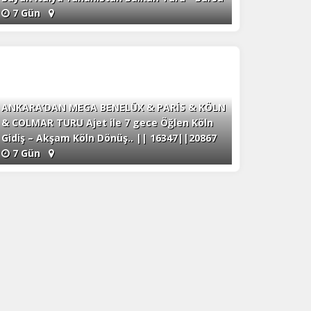
7 Gün
ANKARA’DAN MEGA BENELÜX & PARİS & KÖLN
& COLMAR TURU Ajet ile 7 gece Öğlen Köln
Gidiş – Akşam Köln Dönüş.. || 16347||20867
7 Gün