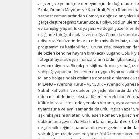
alışveriş ve yeme içme deneyimi için de doğru adres 
Scala, Duomo Meydanı ve Katedrali, Porta Romano başl
serbest zaman ardından Como’ya doğru olan yolculuğ
gerçekleştireceğimiz turumuzda, Hollywood ünlülerind
ev sahipliği yapan, lüks yaşamı ve doğal güzellikleri
eşliğinde fotoğraf molası vereceğiz. Como‘da sunulaca
ediyoruz. Yol üzerinde arzu eden misafirlerimiz, ekst
programımıza katılabilirler. Turumuzda, İsviçre sınırla
ile bizleri kendine hayran bırakacak Lugano Gölü kıyı
fotoğraflayarak eşsiz manzaraların tadını çıkartacağı
devam ediyoruz. Birçok prestijli markanın şık mağazalar
sahipliği yapan outlet center’da uygun fiyatı ve kalite
Milano bölgesindeki otelimize dönerek dinlenmek ü
MİLANO – (Verona Turu) – VENEDİK – (Venedik Şaheserl
Sabah kahvaltısı ve otelden çıkış işlemleri ardından V
eden misafirlerimiz, ekstra düzenlenecek olan Verona
Kültür Mirası Listesi‘nde yer alan Verona, aynı zaman
tiyatrosuna ve aynı zamanda da ünlü İngiliz Yazar S
aşk hikayesini anlatan, ünlü eseri Romeo ve Juliet’in 
dükkanlarla çevrili Via Mazzini (ana meydan) ve Erbe
de görebileceğimiz panoramik çevre gezimiz ardından
yolculuğumuza devam ediyoruz. Yol üzerinde arzu ed