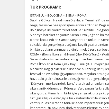
TUR PROGRAMI:
İSTANBUL – BOLOGNA – SİENA – ROMA
Sabiha Gökçen Havalimanı Dış Hatlar Terminali’nde u
bagaj teslim ve pasaport işlemlerinin ardından Pegasus 
Bologna’ya uçuyoruz. Yerel saat ile 14:20’de Bologna‘
Siena’ya hareket ediyoruz. Siena, Orta Çağ’dan kalma
olarak kabul edilen Campo Meydanı ile ünlüdür. Sie
sokaklarda gerçekleştireceğimiz keyifli gezi ardından 
birlikte odaların alınması ve dinlenmek üzere serbes
ROMA – (Roma İkonları & Nemi Çilek Köyü Turu) – (Vat
Sabah kahvaltısı ardından tam gün serbest zaman su
Roma İkonları & Nemi Çilek Köyü Turu (85 Euro) progra
olacaktır. Dağ çilekleri ile bilinen ve bu özelliği ile “
festivaline ev sahipliği yapmaktadır. Meydanlara açıl
havadaki çilek kokusu ile birleştiği Nemi’de gerçekleş
“Dünyanın merkezindeki kent” olarak adlandırılan; sana
çıkan, antik dönemden Rönesans’a uzanan farklı stiller
çıkarıyoruz. Mimarların birbiriyle yarışarak ortaya k
tüm güzelliği ve estetiğiyle bu kalabalıkları bile ins
vermiş, 23 asırlık tarihe tanıklık eden imparatorluk 
İmparatorluğu boyunca gladyatör dövüşlerine ev sahi