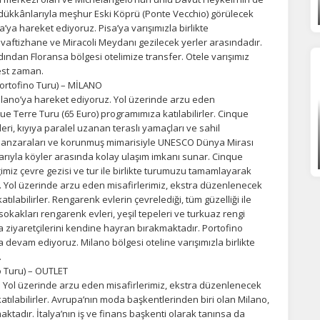
ükkânlarıyla meşhur Eski Köprü (Ponte Vecchio) görülecek
’ya hareket ediyoruz. Pisa’ya varışımızla birlikte
 vaftizhane ve Miracoli Meydanı gezilecek yerler arasındadır.
Tümünü Reddet
Tümünü Kabul Et
Tercihleri Kaydet
ından Floransa bölgesi otelimize transfer. Otele varışımız
est zaman.
Portofino Turu) – MİLANO
Milano’ya hareket ediyoruz. Yol üzerinde arzu eden
ue Terre Turu (65 Euro) programımıza katılabilirler. Cinque
vleri, kıyıya paralel uzanan teraslı yamaçları ve sahil
yı manzaraları ve korunmuş mimarisiyle UNESCO Dünya Mirası
ılarıyla köyler arasında kolay ulaşım imkanı sunar. Cinque
imiz çevre gezisi ve tur ile birlikte turumuzu tamamlayarak
Yol üzerinde arzu eden misafirlerimiz, ekstra düzenlenecek
ılabilirler. Rengarenk evlerin çevrelediği, tüm güzelliği ile
sokakları rengarenk evleri, yeşil tepeleri ve turkuaz rengi
 ziyaretçilerini kendine hayran bırakmaktadır. Portofino
devam ediyoruz. Milano bölgesi oteline varışımızla birlikte
.
 Turu) – OUTLET
 Yol üzerinde arzu eden misafirlerimiz, ekstra düzenlenecek
tılabilirler. Avrupa’nın moda başkentlerinden biri olan Milano,
maktadır. İtalya’nın iş ve finans başkenti olarak tanınsa da