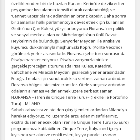
özelliklerinden biri de bazıları Kur’an-ı Kerim’de de zikredilen
peygamber kıssalarının temsili olarak canlandırıldığı ve
‘Cennet Kapısı’ olarak adlandırılan bronz kapıdır. Daha sonra
bir zamanlar halkı parlamentoya davet etmek için kullanılan
Giotto’ nun Çan Kulesi, yüzyıllar boyunca Floransa’nın politik
ve sosyal merkezi olan ve Michelangelo’nun ünlü Davut
Heykeli’nin de bulunduğu Senyörler Meydanı ile antika ve
kuyumcu dükkânlarıyla meşhur Eski Köprü (Ponte Vecchio)
görülecek yerler arasındadır. Floransa şehir turu sonrasında
Pisa’ya hareket ediyoruz. Pisa’ya varışımızla birlikte
gerçekleştireceğimiz turumuzda Pisa Kulesi, Katedral,
vaftizhane ve Miracoli Meydanı gezilecek yerler arasındadır.
ÇEREZ KULLANIM AYARLARINIZ
Fotoğraf molası için sunulacak kısa serbest zaman ardından
Çerez tercihlerinizi
belirleyin
.
Floransa bölgesi otelimize transfer. Otele varışımız ardından
odaların alınması ve dinlenmek üzere serbest zaman.
Daha fazla bilgi için
KVKK bilgilendirmemizi
,
çerez kullanım
ve
FLORANSA – (Tren ile Cinque Terre Turu) – (Tekne ile Portofino
gizlilik koşullarını
inceleyebilirsiniz.
Turu) – MİLANO
Sabah kahvaltısı ve otelden çıkış işlemleri ardından Milano’ya
hareket ediyoruz. Yol üzerinde arzu eden misafirlerimiz,
Zorunlu Çerezler
HER ZAMAN AKTIF
ekstra düzenlenecek olan Tren ile Cinque Terre Turu (65 Euro)
programımıza katılabilirler. Cinque Terre, İtalya’nın Ligurya
Oturum yönetimi, güvenlik ve temel site işlevleri için
kıyısında yer alan ve renkli evleri, kıyıya paralel uzanan
gereklidir. Bu çerezler olmadan site düzgün çalışmaz ve