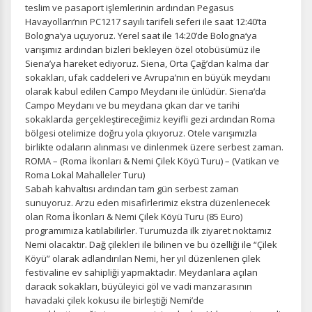
teslim ve pasaport işlemlerinin ardından Pegasus
Havayolları‘nın PC1217 sayılı tarifeli seferi ile saat 12:40’ta
Bologna’ya uçuyoruz. Yerel saat ile 14:20’de Bologna‘ya
varışımız ardından bizleri bekleyen özel otobüsümüz ile
Siena’ya hareket ediyoruz. Siena, Orta Çağ’dan kalma dar
sokakları, ufak caddeleri ve Avrupa’nın en büyük meydanı
olarak kabul edilen Campo Meydanı ile ünlüdür. Siena‘da
Campo Meydanı ve bu meydana çıkan dar ve tarihi
sokaklarda gerçekleştireceğimiz keyifli gezi ardından Roma
bölgesi otelimize doğru yola çıkıyoruz. Otele varışımızla
birlikte odaların alınması ve dinlenmek üzere serbest zaman.
ROMA – (Roma İkonları & Nemi Çilek Köyü Turu) – (Vatikan ve
Roma Lokal Mahalleler Turu)
Sabah kahvaltısı ardından tam gün serbest zaman
sunuyoruz. Arzu eden misafirlerimiz ekstra düzenlenecek
olan Roma İkonları & Nemi Çilek Köyü Turu (85 Euro)
programımıza katılabilirler. Turumuzda ilk ziyaret noktamız
Nemi olacaktır. Dağ çilekleri ile bilinen ve bu özelliği ile “Çilek
Köyü” olarak adlandırılan Nemi, her yıl düzenlenen çilek
festivaline ev sahipliği yapmaktadır. Meydanlara açılan
daracık sokakları, büyüleyici göl ve vadi manzarasının
havadaki çilek kokusu ile birleştiği Nemi’de