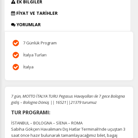
EK BİLGİLER
FİYAT VE TARİHLER
YORUMLAR
7 Günlük Program
İtalya Turları
İtalya
7 gün, MOTTO İTALYA TURU Pegasus Havayolları ile 7 gece Bologna
gidiş – Bologna Dönüş || 16521||21379 turumuz
TUR PROGRAMI:
İSTANBUL – BOLOGNA – SİENA – ROMA
Sabiha Gökçen Havalimanı Dış Hatlar Terminali’nde uçuştan 3
saat önce hazır bulunarak tamamlayacağımız bilet, bagaj