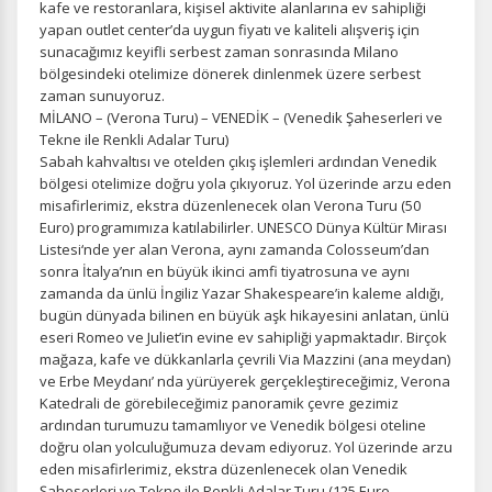
kafe ve restoranlara, kişisel aktivite alanlarına ev sahipliği
yapan outlet center’da uygun fiyatı ve kaliteli alışveriş için
sunacağımız keyifli serbest zaman sonrasında Milano
bölgesindeki otelimize dönerek dinlenmek üzere serbest
zaman sunuyoruz.
MİLANO – (Verona Turu) – VENEDİK – (Venedik Şaheserleri ve
Tekne ile Renkli Adalar Turu)
Sabah kahvaltısı ve otelden çıkış işlemleri ardından Venedik
bölgesi otelimize doğru yola çıkıyoruz. Yol üzerinde arzu eden
misafirlerimiz, ekstra düzenlenecek olan Verona Turu (50
Euro) programımıza katılabilirler. UNESCO Dünya Kültür Mirası
Listesi‘nde yer alan Verona, aynı zamanda Colosseum’dan
sonra İtalya’nın en büyük ikinci amfi tiyatrosuna ve aynı
zamanda da ünlü İngiliz Yazar Shakespeare’in kaleme aldığı,
bugün dünyada bilinen en büyük aşk hikayesini anlatan, ünlü
eseri Romeo ve Juliet’in evine ev sahipliği yapmaktadır. Birçok
mağaza, kafe ve dükkanlarla çevrili Via Mazzini (ana meydan)
ve Erbe Meydanı’ nda yürüyerek gerçekleştireceğimiz, Verona
Katedrali de görebileceğimiz panoramik çevre gezimiz
ardından turumuzu tamamlıyor ve Venedik bölgesi oteline
doğru olan yolculuğumuza devam ediyoruz. Yol üzerinde arzu
eden misafirlerimiz, ekstra düzenlenecek olan Venedik
Şaheserleri ve Tekne ile Renkli Adalar Turu (125 Euro –