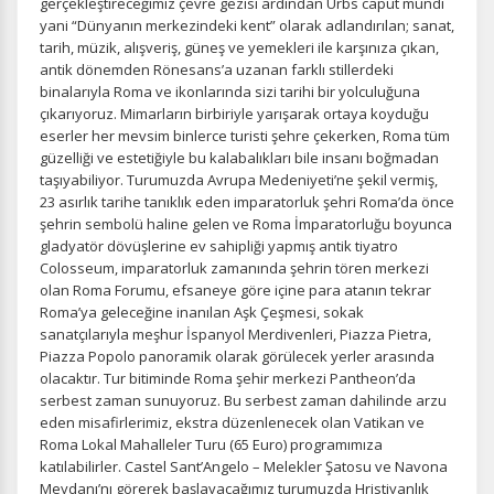
gerçekleştireceğimiz çevre gezisi ardından Urbs caput mundi
yani “Dünyanın merkezindeki kent” olarak adlandırılan; sanat,
tarih, müzik, alışveriş, güneş ve yemekleri ile karşınıza çıkan,
antik dönemden Rönesans’a uzanan farklı stillerdeki
binalarıyla Roma ve ikonlarında sizi tarihi bir yolculuğuna
çıkarıyoruz. Mimarların birbiriyle yarışarak ortaya koyduğu
eserler her mevsim binlerce turisti şehre çekerken, Roma tüm
güzelliği ve estetiğiyle bu kalabalıkları bile insanı boğmadan
taşıyabiliyor. Turumuzda Avrupa Medeniyeti’ne şekil vermiş,
23 asırlık tarihe tanıklık eden imparatorluk şehri Roma’da önce
şehrin sembolü haline gelen ve Roma İmparatorluğu boyunca
gladyatör dövüşlerine ev sahipliği yapmış antik tiyatro
Colosseum, imparatorluk zamanında şehrin tören merkezi
olan Roma Forumu, efsaneye göre içine para atanın tekrar
Roma’ya geleceğine inanılan Aşk Çeşmesi, sokak
sanatçılarıyla meşhur İspanyol Merdivenleri, Piazza Pietra,
Piazza Popolo panoramik olarak görülecek yerler arasında
olacaktır. Tur bitiminde Roma şehir merkezi Pantheon’da
serbest zaman sunuyoruz. Bu serbest zaman dahilinde arzu
eden misafirlerimiz, ekstra düzenlenecek olan Vatikan ve
Roma Lokal Mahalleler Turu (65 Euro) programımıza
katılabilirler. Castel Sant’Angelo – Melekler Şatosu ve Navona
Meydanı’nı görerek başlayacağımız turumuzda Hristiyanlık