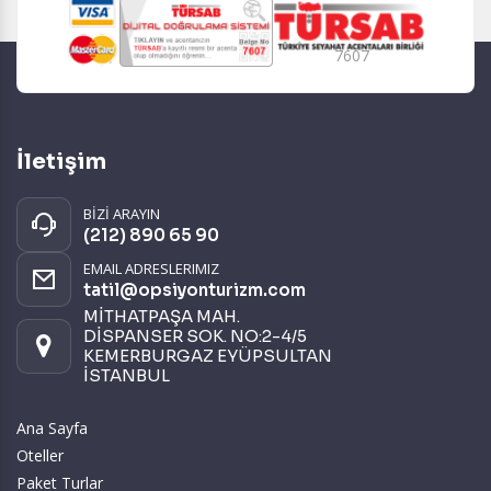
7607
İletişim
BİZİ ARAYIN
(212) 890 65 90
EMAIL ADRESLERIMIZ
tatil@opsiyonturizm.com
MİTHATPAŞA MAH.
DİSPANSER SOK. NO:2-4/5
KEMERBURGAZ EYÜPSULTAN
İSTANBUL
Ana Sayfa
Oteller
Paket Turlar