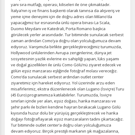
yanı sıra mutfağı, operası, kiliseleri ile öne çıkmaktadır.
İtalya’nın iş ve finans başkenti olarak tanınsa da alışveriş ve
yeme içme deneyimi için de doğru adres olan Milano’da
Tercihleri Kaydet
yapacağımız tur esnasında ünlü opera binası La Scala,
Duomo Meydanı ve Katedrali, Porta Romano başlıca
görülecek yerler arasındadır. Tur bitiminde sunulacak serbest
zaman ardından Como’ya doğru olan yolculuğumuza devam
ediyoruz. Varışımızla birlikte gerçekleştireceğimiz turumuzda,
Hollywood ünlülerinden Avrupa zenginlerine, dünya jet
sosyetesinin yazlık evlerine ev sahipliği yapan, lüks yaşamı
ve doğal güzellikleri ile ünlü Como Gölü‘nü ziyaret edecek ve
gölün eşsiz manzarası eşliğinde fotoğraf molası vereceğiz.
Como‘da sunulacak serbest ardından outlet center
ziyaretimiz için hareket ediyoruz. Yol üzerinde arzu eden
misafirlerimiz, ekstra düzenlenecek olan Lugano (İsviçre) Turu
(45 Euro) programımıza katılabilirler. Turumuzda, İsviçre
sınırları içinde yer alan, eşsiz doğası, harika manzarası ve
şehir parkı ile bizleri kendine hayran bırakacak Lugano Gölü
kıyısında huzur dolu bir yürüyüş gerçekleştirecek ve harika
doğayı fotoğraflayarak eşsiz manzaraların tadını çıkartacağız.
Tur bitiminde outlet center’a doğru olan yolculuğumuza
devam ediyoruz. Birçok prestijli markanın şık mağazalarına,