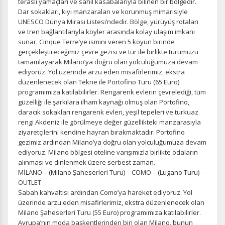
devre dışı bırakılamaz.
teraslı yamaçları ve sahil kasabalarıyla bilinen bir bölgedir.
Dar sokakları, kıyı manzaraları ve korunmuş mimarisiyle
UNESCO Dünya Mirası Listesi’ndedir. Bölge, yürüyüş rotaları
ve tren bağlantılarıyla köyler arasında kolay ulaşım imkanı
sunar. Cinque Terre’ye ismini veren 5 köyün birinde
gerçekleştireceğimiz çevre gezisi ve tur ile birlikte turumuzu
İstatistik Çerezleri
tamamlayarak Milano’ya doğru olan yolculuğumuza devam
Ziyaretçilerin siteyi nasıl kullandığını anonim olarak
ediyoruz. Yol üzerinde arzu eden misafirlerimiz, ekstra
ölçeriz. Hangi sayfaların popüler olduğunu ve
düzenlenecek olan Tekne ile Portofino Turu (65 Euro)
kullanıcıların nerede zorluk yaşadığını anlamamıza
programımıza katılabilirler. Rengarenk evlerin çevrelediği, tüm
yardımcı olur.
güzelliği ile şarkılara ilham kaynağı olmuş olan Portofino,
daracık sokakları rengarenk evleri, yeşil tepeleri ve turkuaz
rengi Akdeniz ile görülmeye değer güzellikteki manzarasıyla
ziyaretçilerini kendine hayran bırakmaktadır. Portofino
gezimiz ardından Milano’ya doğru olan yolculuğumuza devam
ediyoruz. Milano bölgesi oteline varışımızla birlikte odaların
Pazarlama Çerezleri
alınması ve dinlenmek üzere serbest zaman.
Size ve ilgi alanlarınıza uygun reklamlar göstermek için
MİLANO – (Milano Şaheserleri Turu) – COMO – (Lugano Turu) –
kullanılır. Kapatırsanız reklamları görmeye devam
OUTLET
edersiniz, ancak daha az alakalı olabilirler.
Sabah kahvaltısı ardından Como’ya hareket ediyoruz. Yol
üzerinde arzu eden misafirlerimiz, ekstra düzenlenecek olan
Milano Şaheserleri Turu (55 Euro) programımıza katılabilirler.
Avrupa’nın moda başkentlerinden biri olan Milano, bunun