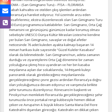
ROMA – (San Gimignano Turu) – PİSA – FLORANSA
Sabah kahvaltısı ve otelden çıkış işlemleri ardından
Floransa’ya hareket ediyoruz. Yol üzerinde arzu eden
misafirlerimiz, ekstra düzenlenecek olan San Gimignano Turu
(50 Euro) programımıza katılabilirler. San Gimignano, Orta Çağ
mimarisini ve görünüşünü günümüze kadar korumuş olması
sebebiyle UNESCO Dünya Kültür Mirasları Listesi‘ne kendine
yer bulan San Gimignano, savaşlar ve doğal afetler
neticesinde 76 adet kuleden ayakta kalmayı başaran 14
mimari harikası kule sayesinde “Güzel Kuleler Kasabası”
olarak da bilinmektedir. San Gimignano’nun, adeta zamanın
durduğu ve ziyaretçilerini Orta Çağ dönemine bir zaman
yolculuğuna çıkmış hissi uyandıran ve her biri kasaba
meydanına açılan dar sokaklarında, 14 ihtişamlı kuleyi
panoramik olarak görebileceğimiz meydanlarında
gerçekleştireceğimiz çevre gezisi ardından Floransa’ya doğru
olan yolculuğumuza devam ediyoruz ve varışımızla birlikte
şehir turumuzu düzenliyoruz. Rönesans’ın başkenti ve
Pinokyo’nun memleketi Floransa’da gerçekleştireceğimiz şehir
turumuzda önce portakal rengi kubbesiyle hemen dikkat
çeken ve Avrupa’nın 4. büyük kilisesi Santa Maria Del Fiore
Katedrali’ni dışarıdan göreceğiz. Katedralin en dikkat çeken