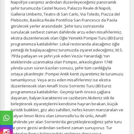
Napoli‘ye varışımız ardından düzenleyeceğimiz panoramik
şehir turumuzda Castel Nuovo, Palazzo Reale di Napoli,
Galleria Umberto, Teatro di San Carlo, Via Toledo, Piazza del
Plebiscito, Basilica Reale Pontificia San Francesco da Paola
görülecek yerler arasındadır. Şehir turu sonrasında
sunulacak serbest zaman dahilinde arzu eden misafirlerimiz,
ekstra düzenlenecek olan Öğle Yemekli Pompei Turu (80 Euro)
programımıza katılabilirler. Lokal restoranda alacağımız öğle
yemeği ile başlayacağımız turumuzda ziyaret edeceğimiz, M.S.
79’da patlayan ve şehri yok eden Vezüv Yanardağı 'nın
eteklerinde uzanmakta olan Pompei, arkeologların 1748
yılında uzun süren kazıları sonucu, şehir tüm canlılığıyla
ortaya çıkarılmıştır. Pompei Antik kenti ziyaretimiz ile turumuzu
tamamlıyoruz. Veya arzu eden misafirlerimiz ise ekstra
düzenlenecek olan Amalfi İncisi Sorrento Turu (80 Euro)
programımıza katılabilirler. Geçmişi tarih öncesi çağlara
dayanan, İtalyan karakterini ve cazibesini Akdeniz stili ile
birleştirerek ziyaretçilerini kendisine hayran bırakan, küçük
turistik butikleri, göz alıcı sahilleri, nefes kesen manzaraları ve
İtalyan limon likörü olan Limoncello’su ile ünlü, Amalfi
sahilinde yer alan Sorrento‘da gerçekleştireceğimiz şehir turu
ve çevre gezisi ardından serbest zaman sunuyoruz. Tur
ardından Roma bölgesindeki otelimize dönüyoruz.