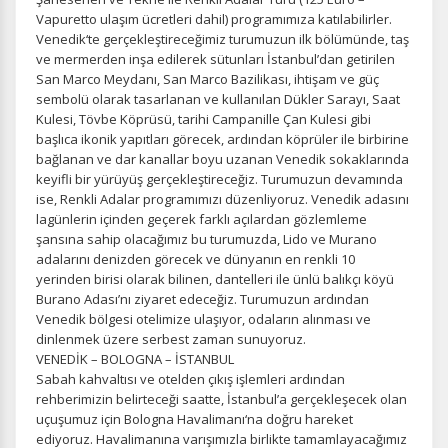
Vapuretto ulaşım ücretleri dahil) programımıza katılabilirler.
Venedik‘te gerçekleştireceğimiz turumuzun ilk bölümünde, taş
ve mermerden inşa edilerek sütunları İstanbul’dan getirilen
San Marco Meydanı, San Marco Bazilikası, ihtişam ve güç
sembolü olarak tasarlanan ve kullanılan Dükler Sarayı, Saat
Kulesi, Tövbe Köprüsü, tarihi Campanille Çan Kulesi gibi
başlıca ikonik yapıtları görecek, ardından köprüler ile birbirine
bağlanan ve dar kanallar boyu uzanan Venedik sokaklarında
keyifli bir yürüyüş gerçekleştireceğiz. Turumuzun devamında
ise, Renkli Adalar programımızı düzenliyoruz. Venedik adasını
lagünlerin içinden geçerek farklı açılardan gözlemleme
şansına sahip olacağımız bu turumuzda, Lido ve Murano
adalarını denizden görecek ve dünyanın en renkli 10
yerinden birisi olarak bilinen, dantelleri ile ünlü balıkçı köyü
Burano Adası’nı ziyaret edeceğiz. Turumuzun ardından
Venedik bölgesi otelimize ulaşıyor, odaların alınması ve
dinlenmek üzere serbest zaman sunuyoruz.
VENEDİK – BOLOGNA – İSTANBUL
Sabah kahvaltısı ve otelden çıkış işlemleri ardından
rehberimizin belirteceği saatte, İstanbul’a gerçekleşecek olan
uçuşumuz için Bologna Havalimanı‘na doğru hareket
ediyoruz. Havalimanına varışımızla birlikte tamamlayacağımız