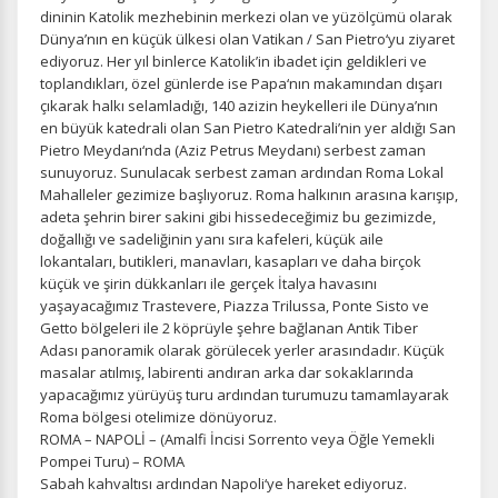
dininin Katolik mezhebinin merkezi olan ve yüzölçümü olarak
Dünya’nın en küçük ülkesi olan Vatikan / San Pietro‘yu ziyaret
ediyoruz. Her yıl binlerce Katolik’in ibadet için geldikleri ve
toplandıkları, özel günlerde ise Papa‘nın makamından dışarı
çıkarak halkı selamladığı, 140 azizin heykelleri ile Dünya’nın
en büyük katedrali olan San Pietro Katedrali’nin yer aldığı San
Pietro Meydanı‘nda (Aziz Petrus Meydanı) serbest zaman
sunuyoruz. Sunulacak serbest zaman ardından Roma Lokal
Mahalleler gezimize başlıyoruz. Roma halkının arasına karışıp,
adeta şehrin birer sakini gibi hissedeceğimiz bu gezimizde,
doğallığı ve sadeliğinin yanı sıra kafeleri, küçük aile
lokantaları, butikleri, manavları, kasapları ve daha birçok
küçük ve şirin dükkanları ile gerçek İtalya havasını
yaşayacağımız Trastevere, Piazza Trilussa, Ponte Sisto ve
Getto bölgeleri ile 2 köprüyle şehre bağlanan Antik Tiber
Adası panoramik olarak görülecek yerler arasındadır. Küçük
masalar atılmış, labirenti andıran arka dar sokaklarında
yapacağımız yürüyüş turu ardından turumuzu tamamlayarak
Roma bölgesi otelimize dönüyoruz.
ROMA – NAPOLİ – (Amalfi İncisi Sorrento veya Öğle Yemekli
Pompei Turu) – ROMA
Sabah kahvaltısı ardından Napoli‘ye hareket ediyoruz.