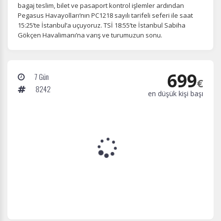
bagaj teslim, bilet ve pasaport kontrol işlemler ardından
Pegasus Havayolları‘nın PC1218 sayılı tarifeli seferi ile saat
15:25’te İstanbul’a uçuyoruz. TSİ 18:55’te İstanbul Sabiha
Gökçen Havalimanı’na varış ve turumuzun sonu.
699
7 Gün
€
8242
en düşük kişi başı