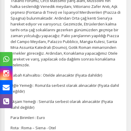
Traiano Forumu, Circo Massimo yarış alanı, Mussolini´nin
halka seslendiği Venedik meydanı, Vittoriano Zafer Anıtı, Aşk
çeşmesi {Fontana di Trevi} ve İspanyol Merdivenleri {Piazza di
Spagna} bulunmaktadır. Ardından Orta çağ kenti Siena’ya
hareket ediyor ve varoyoruz. Gezimizde, Etrüxlerden kalma
tarihi orta çağ sokaklarını gezerken günümüzden geçmişe bir
zaman yolculuğu yapacağız. Palio yarışlarının yapıldığı Piazza
del Campo Meydanı, Palazzo Pubblico, Mangia Kulesi, Santa
Mria Assunta Katedrali (Doumo), Gotik Roman mimarisinden
örnekler göreceğiz. Ardından, Konaklama yapacağımız Otele
hareket ve varış, yapılacak oda dağılımı sonrası konaklama
otelimizde.
Sabah Kahvaltısı : Otelde alınacaktır (Fiyata dahildir)
Öğle Yemeği : Roma’da serbest olarak alınacaktır (Fiyata dahil
değildir)
Akşam Yemeği : Siena’da serbest olarak alınacaktır (Fiyata
dahil değildir)
Para Birimleri : Euro
Rota : Roma – Siena - Otel