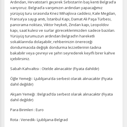
Ardından, Hırvatistan’ı geçerek Sırbistan’ın baş kenti Belgrad’a
varıyoruz. Belgrad’a varışımızın ardından yapacağımız
yürüyüş turu sırasında Knez Mihajlova caddesi, Kale Megdan,
Fransa’ya saygı anıtı, İstanbul Kapı, Damat Ali Paşa Türbesi,
panorama noktası, Viktor heykeli, Zindan kapı, Leopoldov
kapı, saat kulesi ve surlar göreceklerimizden sadece bazıları.
Yürüyüş turumuzun ardından Belgrad’ın hareketli
sokaklarında dolaşabilir, rehberinizin önereceği
dondurmacıda değişik dondurma lezzetlerinin tadına
bakabilir veya çevreyi ve şehri seyrederek keyifli birer kahve
içebilirsiniz.
Sabah Kahvaltısı : Otelde alınacaktır (Fiyata dahildir)
Öğle Yemeği : Ljublijana’da serbest olarak alınacaktır (Fiyata
dahil değildir)
Akşam Yemeği : Belgrad’da serbest olarak alınacaktır (Fiyata
dahil değildir)
Para Birimleri : Euro
Rota : Venedik- Ljublijana-Belgrad