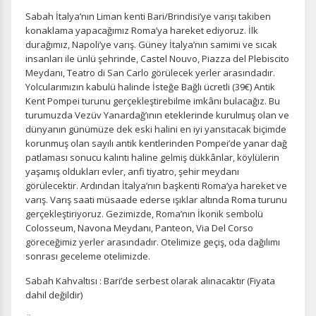
Sabah İtalya’nın Liman kenti Bari/Brindisi’ye varışı takiben
konaklama yapacağımız Roma’ya hareket ediyoruz. İlk
durağımız, Napoli’ye varış. Güney İtalya’nın samimi ve sıcak
insanları ile ünlü şehrinde, Castel Nouvo, Piazza del Plebiscito
Meydanı, Teatro di San Carlo görülecek yerler arasındadır.
Yolcularımızın kabulü halinde İsteğe Bağlı ücretli (39€) Antik
Kent Pompei turunu gerçekleştirebilme imkânı bulacağız. Bu
turumuzda Vezüv Yanardağ’ının eteklerinde kurulmuş olan ve
dünyanın günümüze dek eski halini en iyi yansıtacak biçimde
korunmuş olan sayılı antik kentlerinden Pompei’de yanar dağ
patlaması sonucu kalıntı haline gelmiş dükkânlar, köylülerin
yaşamış oldukları evler, anfi tiyatro, şehir meydanı
görülecektir. Ardından İtalya’nın başkenti Roma’ya hareket ve
varış. Varış saati müsaade ederse ışıklar altında Roma turunu
gerçekleştiriyoruz. Gezimizde, Roma’nın İkonik sembolü
Colosseum, Navona Meydanı, Panteon, Via Del Corso
göreceğimiz yerler arasındadır. Otelimize geçiş, oda dağılımı
sonrası geceleme otelimizde.
Sabah Kahvaltısı : Bari’de serbest olarak alınacaktır (Fiyata
dahil değildir)