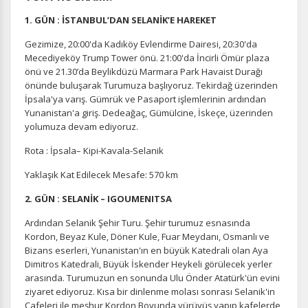
1. GÜN : İSTANBUL’DAN SELANİK’E HAREKET
Gezimize, 20:00'da Kadıköy Evlendirme Dairesi, 20:30'da
Mecediyeköy Trump Tower önü. 21:00'da İncirli Ömür plaza
önü ve 21.30’da Beylikdüzü Marmara Park Havaist Durağı
önünde buluşarak Turumuza başlıyoruz. Tekirdağ üzerinden
İpsala'ya varış. Gümrük ve Pasaport işlemlerinin ardından
Yunanistan'a giriş. Dedeağaç, Gümülcine, İskeçe, üzerinden
yolumuza devam ediyoruz.
Rota : İpsala– Kipi-Kavala-Selanik
Yaklaşık Kat Edilecek Mesafe: 570 km
2. GÜN : SELANİK – IGOUMENITSA
Ardından Selanik Şehir Turu. Şehir turumuz esnasında
Kordon, Beyaz Kule, Döner Kule, Fuar Meydanı, Osmanlı ve
Bizans eserleri, Yunanistan'ın en büyük Katedrali olan Aya
Dimitros Katedrali, Büyük İskender Heykeli görülecek yerler
arasında. Turumuzun en sonunda Ulu Önder Atatürk'ün evini
ziyaret ediyoruz. Kısa bir dinlenme molası sonrası Selanik'in
Cafeleri ile meşhur Kordon Boyunda yürüyüş yapıp kafelerde