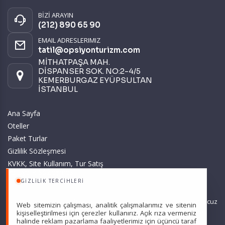
BİZİ ARAYIN
(212) 890 65 90
EMAIL ADRESLERIMIZ
tatil@opsiyonturizm.com
MİTHATPAŞA MAH.
DİSPANSER SOK. NO:2-4/5
KEMERBURGAZ EYÜPSULTAN
İSTANBUL
Ana Sayfa
Oteller
Paket Turlar
Gizlilik Sözleşmesi
KVKK, Site Kullanım, Tur Satış
ve Üyelik Sözleşmesi
GIZLILIK TERCIHLERI
Sitemizde anılan tüm fiyatlar, geçerli kartlar ile tek ödemede, en ucuz
Web sitemizin çalışması, analitik çalışmalarımız ve sitenin
başlangıç fiyatlardır ve yeterli kontenjan olması durumunda
kişiselleştirilmesi için çerezler kullanırız. Açık rıza vermeniz
halinde reklam pazarlama faaliyetlerimiz için üçüncü taraf
geçerlidir.