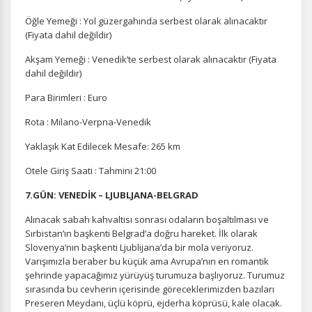
Öğle Yemeği : Yol güzergahında serbest olarak alınacaktır
(Fiyata dahil değildir)
Akşam Yemeği : Venedik’te serbest olarak alınacaktır (Fiyata
dahil değildir)
Para Birimleri : Euro
Rota : Milano-Verpna-Venedik
Yaklaşık Kat Edilecek Mesafe: 265 km
Otele Giriş Saati : Tahmini 21:00
7.GÜN: VENEDİK – LJUBLJANA-BELGRAD
Alınacak sabah kahvaltısı sonrası odaların boşaltılması ve
Sırbistan’ın başkenti Belgrad’a doğru hareket. İlk olarak
Slovenya’nın başkenti Ljublijana’da bir mola veriyoruz.
Varışımızla beraber bu küçük ama Avrupa’nın en romantik
şehrinde yapacağımız yürüyüş turumuza başlıyoruz. Turumuz
sırasında bu cevherin içerisinde göreceklerimizden bazıları
Preseren Meydanı, üçlü köprü, ejderha köprüsü, kale olacak.