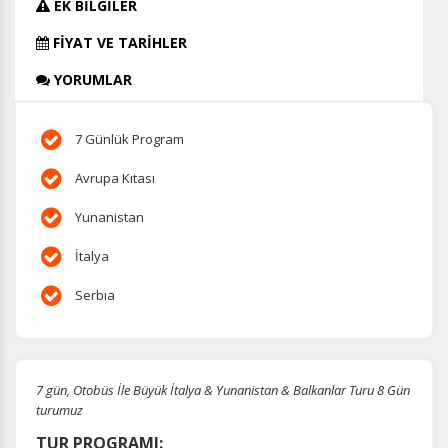
EK BİLGİLER
FİYAT VE TARİHLER
YORUMLAR
7 Günlük Program
Avrupa Kıtası
Yunanistan
İtalya
Serbıa
7 gün, Otobüs İle Büyük İtalya & Yunanistan & Balkanlar Turu 8 Gün
turumuz
TUR PROGRAMI: