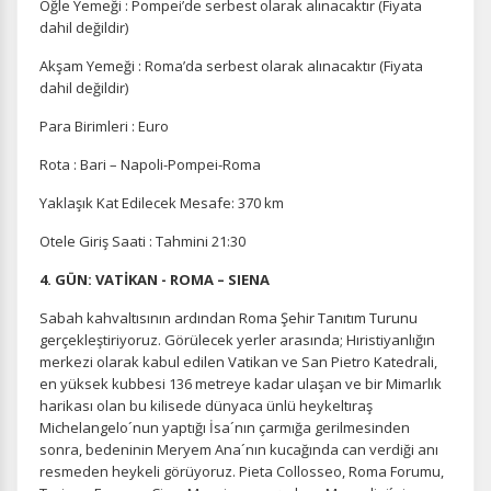
Öğle Yemeği : Pompei’de serbest olarak alınacaktır (Fiyata
dahil değildir)
Akşam Yemeği : Roma’da serbest olarak alınacaktır (Fiyata
dahil değildir)
Para Birimleri : Euro
Rota : Bari – Napoli-Pompei-Roma
Yaklaşık Kat Edilecek Mesafe: 370 km
Otele Giriş Saati : Tahmini 21:30
4. GÜN: VATİKAN - ROMA – SIENA
Sabah kahvaltısının ardından Roma Şehir Tanıtım Turunu
gerçekleştiriyoruz. Görülecek yerler arasında; Hıristiyanlığın
merkezi olarak kabul edilen Vatikan ve San Pietro Katedrali,
en yüksek kubbesi 136 metreye kadar ulaşan ve bir Mimarlık
harikası olan bu kilisede dünyaca ünlü heykeltıraş
Michelangelo´nun yaptığı İsa´nın çarmığa gerilmesinden
sonra, bedeninin Meryem Ana´nın kucağında can verdiği anı
resmeden heykeli görüyoruz. Pieta Collosseo, Roma Forumu,