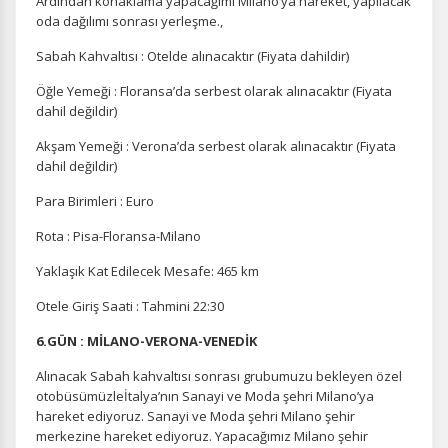
Ardından konaklama yapacağımı Milano’ya hareket, yapılacak
oda dağılımı sonrası yerleşme.,
Sabah Kahvaltısı : Otelde alınacaktır (Fiyata dahildir)
Öğle Yemeği : Floransa’da serbest olarak alınacaktır (Fiyata
dahil değildir)
Akşam Yemeği : Verona’da serbest olarak alınacaktır (Fiyata
ÇEREZ KULLANIM AYARLARINIZ
dahil değildir)
Çerez tercihlerinizi
belirleyin
.
Para Birimleri : Euro
Daha fazla bilgi için
KVKK bilgilendirmemizi
,
çerez kullanım
ve
gizlilik koşullarını
inceleyebilirsiniz.
Rota : Pisa-Floransa-Milano
Yaklaşık Kat Edilecek Mesafe: 465 km
Zorunlu Çerezler
HER ZAMAN AKTIF
Otele Giriş Saati : Tahmini 22:30
Oturum yönetimi, güvenlik ve temel site işlevleri için
6.GÜN : MİLANO-VERONA-VENEDİK
gereklidir. Bu çerezler olmadan site düzgün çalışmaz ve
devre dışı bırakılamaz.
Alınacak Sabah kahvaltısı sonrası grubumuzu bekleyen özel
otobüsümüzleİtalya’nın Sanayi ve Moda şehri Milano’ya
hareket ediyoruz. Sanayi ve Moda şehri Milano şehir
merkezine hareket ediyoruz. Yapacağımız Milano şehir