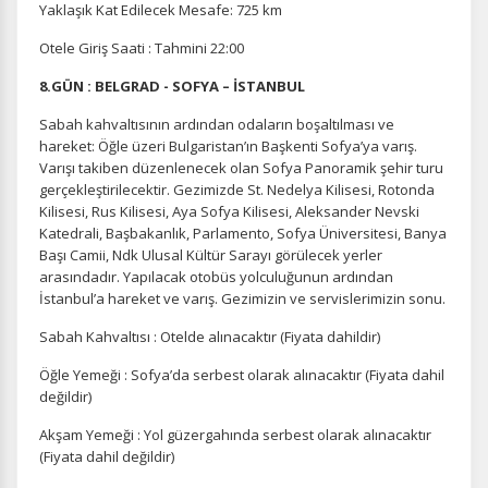
Yaklaşık Kat Edilecek Mesafe: 725 km
Otele Giriş Saati : Tahmini 22:00
8.GÜN : BELGRAD - SOFYA – İSTANBUL
Sabah kahvaltısının ardından odaların boşaltılması ve
hareket: Öğle üzeri Bulgaristan’ın Başkenti Sofya’ya varış.
Varışı takiben düzenlenecek olan Sofya Panoramik şehir turu
gerçekleştirilecektir. Gezimizde St. Nedelya Kilisesi, Rotonda
Kilisesi, Rus Kilisesi, Aya Sofya Kilisesi, Aleksander Nevski
Katedrali, Başbakanlık, Parlamento, Sofya Üniversitesi, Banya
Başı Camii, Ndk Ulusal Kültür Sarayı görülecek yerler
arasındadır. Yapılacak otobüs yolculuğunun ardından
İstanbul’a hareket ve varış. Gezimizin ve servislerimizin sonu.
Sabah Kahvaltısı : Otelde alınacaktır (Fiyata dahildir)
Öğle Yemeği : Sofya’da serbest olarak alınacaktır (Fiyata dahil
değildir)
Akşam Yemeği : Yol güzergahında serbest olarak alınacaktır
(Fiyata dahil değildir)