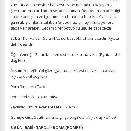
Yunanistan'ın meşhur kahvesi Frape'nin tadına bakıyoruz.
Şehir turunun ardından serbest zaman. Rehberimizin belirttiği
saatte buluşma ve Igoumenitsa Limanına hareket Yapılacak
gümrük işlemlerini takiben Grubumuz için ayırtılmış yerlere
geçiş ve hareket. Gecemiz feribot yolculuğu ile geçecektir.
Sabah Kahvaltısı : Selanik’te serbest olarak alınacaktır (Fiyata
dahil değildir)
Öğle Yemeği : Selanikte serbest olarak alınacaktır (Fiyata dahil
değildir)
Akşam Yemeği : Yol güzergahında serbest olarak alınacaktır
(Fiyata dahil değildir)
Para Birimleri : Euro
Rota : Selanik- Igoumenitsa
Yaklaşık Kat Edilecek Mesafe: 320km
Gemiye Giriş Saati : Limana girişe bağlı olarak yaklaşık 21:00
3.GÜN: BARİ–NAPOLİ - ROMA (POMPEİ)