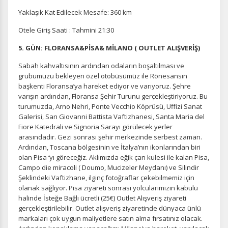
Yaklaşık Kat Edilecek Mesafe: 360 km
Otele Giriş Saati : Tahmini 21:30
5. GÜN: FLORANSA&PİSA& MİLANO ( OUTLET ALIŞVERİŞ)
Sabah kahvaltısının ardından odaların boşaltılması ve
grubumuzu bekleyen özel otobüsümüz ile Rönesansın
başkenti Floransa’ya hareket ediyor ve varıyoruz. Şehre
varışın ardından, Floransa Şehir Turunu gerçekleştiriyoruz. Bu
turumuzda, Arno Nehri, Ponte Vecchio Köprüsü, Uffizi Sanat
Galerisi, San Giovanni Battista Vaftizhanesi, Santa Maria del
Fiore Katedrali ve Signoria Sarayı görülecek yerler
arasındadır. Gezi sonrası şehir merkezinde serbest zaman.
Ardından, Toscana bölgesinin ve İtalya’nın ikonlarından biri
olan Pisa ‘yı göreceğiz. Aklımızda eğik çan kulesi ile kalan Pisa,
Campo die miracoli ( Doumo, Mucizeler Meydanı) ve Silindir
Şeklindeki Vaftizhane, ilginç fotoğraflar çekebilmemiz için
olanak sağlıyor. Pisa ziyareti sonrası yolcularımızın kabulü
halinde İsteğe Bağlı ücretli (25€) Outlet Alışveriş ziyareti
gerçekleştirilebilir. Outlet alışveriş ziyaretinde dünyaca ünlü
markaları çok uygun maliyetlere satın alma fırsatınız olacak.