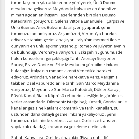
turunda şehrin şık caddelerinde yürüyerek, Ünlü Doumo
meydanına geliyoruz. Meydanda İtalya’nın en önemli ve
İstatistik Çerezleri
mimari açıdan en ihtişamlı eserlerinden biri olan Doumo
Ziyaretçilerin siteyi nasıl kullandığını anonim olarak
Katedrali’ni görüyoruz. Galeria Vittoria Emanuele II Çarşısı ve
ölçeriz. Hangi sayfaların popüler olduğunu ve
Ünlü Buenos Aires Bulvarında alışveriş yaparak şehir
kullanıcıların nerede zorluk yaşadığını anlamamıza
turumuzu tamamlıyoruz. Akşamüzeri, Verona’ya hareket
yardımcı olur.
ediyor ve tanıtım gezimiz başlıyor. İtalya’nın mermeri ile ve
dünyanın en ünlü aşkının yaşandığı Romeo ve Jülyet’in evinin
de bulunduğu Verona’ya varıyoruz. Eski şehiri , günümüzde
halen konserlerin gerçekleştiği Tarihi Arenayı Senyörler
Sarayı, Brave-Dante ve Erbe Meydanını görebilme imkanı
Pazarlama Çerezleri
bulacağız. İtalya’nın romantik kenti Venedik’e hareket
ediyoruz. Ardından, Venedik’e hareket ve varış. Varışımızı
Size ve ilgi alanlarınıza uygun reklamlar göstermek için
takiben Özel vapurettolar ile tarihi San Marco Meydanına
kullanılır. Kapatırsanız reklamları görmeye devam
varıyoruz , Meydan ve San Marco Katedrali, Dükler Sarayı,
edersiniz, ancak daha az alakalı olabilirler.
Büyük Kanal, Rialto Köprüsü rehberimiz eşliğinde görülecek
yerler arasındadır. Dilerseniz isteğe bağlı ücretli, Gondollar ile
kanallar gezisine katılarak romantik ve tarihi kanalları, su
üstünden daha detaylı gezme imkanı yakalıyoruz . Şehir
turumuzun bitiminde serbest zaman. Otelimize transfer,
yapılacak oda dağılımı sonrası geceleme otelimizde.
Tercihleri Kaydet
Sabah Kahvaltısı : Otelde alınacaktır (Fiyata dahildir)