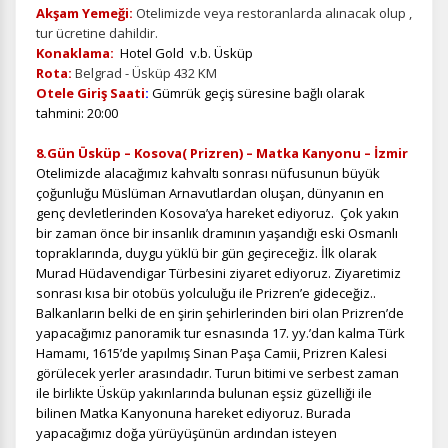
Akşam Yemeği:
Otelimizde veya restoranlarda alınacak olup ,
tur ücretine dahildir.
Konaklama:
Hotel Gold v.b. Üsküp
Rota:
Belgrad - Üsküp 432 KM
Otele Giriş Saati
:
Gümrük geçiş süresine bağlı olarak
tahmini: 20:00
8.Gün Üsküp – Kosova( Prizren) – Matka Kanyonu – İzmir
Otelimizde alacağımız kahvaltı sonrası
nüfusunun büyük
çoğunluğu Müslüman Arnavutlardan oluşan, dünyanın en
genç devletlerinden Kosova’ya hareket ediyoruz. Çok yakın
bir zaman önce bir insanlık dramının yaşandığı eski Osmanlı
topraklarında, duygu yüklü bir gün geçireceğiz. İlk olarak
Murad Hüdavendigar Türbesi
ni ziyaret ediyoruz.
Ziyaretimiz
sonrası
kısa bir otobüs yolculuğu ile Prizren’e gideceğiz..
Balkanların belki de en şirin şehirlerinden biri olan Prizren’de
yapacağımız panoramik tur esnasında 17. yy.’dan kalma Türk
Hamamı, 1615’de yapılmış Sinan Paşa Camii, Prizren Kalesi
görülecek yerler arasındadır. Turun bitimi ve serbest zaman
ile birlikte Üsküp yakınlarında bulunan eşsiz güzelliği ile
bilinen Matka Kanyonuna hareket ediyoruz. Burada
yapacağımız doğa yürüyüşünün ardından isteyen