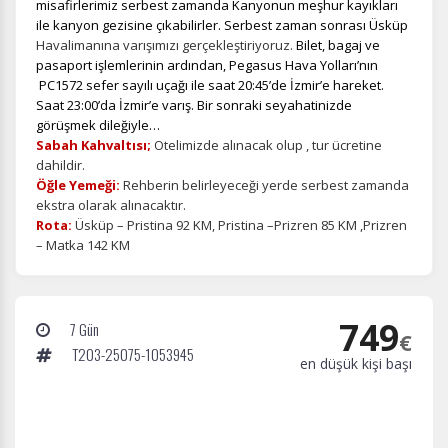
misafirlerimiz serbest zamanda Kanyonun meşhur kayıkları
ile kanyon gezisine çıkabilirler. Serbest zaman sonrası Üsküp
Havalimanına varışımızı gerçekleştiriyoruz.
Bilet, bagaj ve
pasaport işlemlerinin ardından, Pegasus Hava Yolları’nın
PC1572 sefer sayılı uçağı ile saat 20:45’de İzmir’e hareket.
Saat 23:00’da İzmir’e varış. Bir sonraki seyahatinizde
görüşmek dileğiyle…
Sabah Kahvaltısı;
Otelimizde alınacak olup , tur ücretine
dahildir.
Öğle Yemeği:
Rehberin belirleyeceği yerde serbest zamanda
ekstra olarak alınacaktır.
Rota:
Üsküp – Pristina 92 KM, Pristina –Prizren 85 KM ,Prizren
– Matka 142 KM
749
7 Gün
€
T203-25075-1053945
en düşük kişi başı