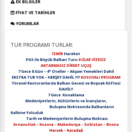
EK BİLGİLER
FİYAT VE TARİHLER
YORUMLAR
TUR PROGRAMI TURLAR:
İZMİR
Hareket
PGS ile Büyük Balkan Turu
6 ÜLKE VİZESİZ
AKTARMASIZ DİREKT UÇUŞ
7 Gece 8 Gün – 4* Oteller – Akşam Yemekleri Dahil
EKSTRA TUR YOK – HERŞEY DAHİL !!!!
KOSOVALI PROGRAM
Yöresel Restoranlarda Balkan Gecesi ve Boşnak Köftesi
DAHİL!!
7 Gece Konaklama
Medeniyetlerin, Kültürlerin ve İnançların,
Buluşma Noktasında Balkanların
Kalbine Yolculuk
Tarih ve Medeniyetlerin Buluşma Noktası
.
Arnavutluk – Kosova – Makedonya – Sırbistan – Bosna
Hersek – Karadağ