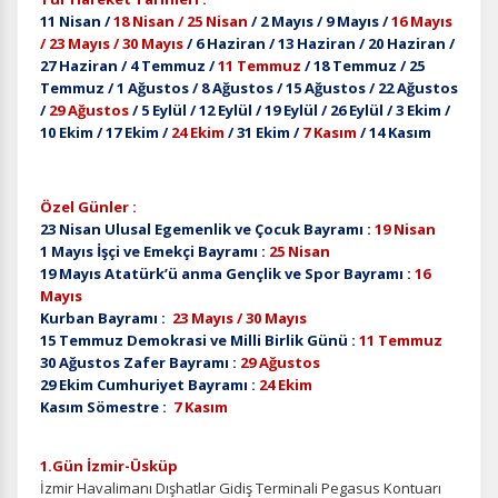
11 Nisan /
18 Nisan / 25 Nisan
/ 2 Mayıs / 9 Mayıs /
16 Mayıs
/ 23 Mayıs / 30 Mayıs
/ 6 Haziran / 13 Haziran / 20 Haziran /
27 Haziran / 4 Temmuz /
11 Temmuz
/ 18 Temmuz / 25
Temmuz / 1 Ağustos / 8 Ağustos / 15 Ağustos / 22 Ağustos
/
29 Ağustos
/ 5 Eylül / 12 Eylül / 19 Eylül / 26 Eylül / 3 Ekim /
10 Ekim / 17 Ekim /
24 Ekim
/ 31 Ekim /
7 Kasım
/ 14 Kasım
Özel Günler :
23 Nisan Ulusal Egemenlik ve Çocuk Bayramı :
19 Nisan
1 Mayıs İşçi ve Emekçi Bayramı :
25 Nisan
19 Mayıs Atatürk’ü anma Gençlik ve Spor Bayramı :
16
Mayıs
Kurban Bayramı :
23 Mayıs / 30 Mayıs
15 Temmuz Demokrasi ve Milli Birlik Günü :
11 Temmuz
30 Ağustos Zafer Bayramı :
29 Ağustos
29 Ekim Cumhuriyet Bayramı :
24 Ekim
Kasım Sömestre :
7 Kasım
1.Gün İzmir-Üsküp
İzmir Havalimanı Dışhatlar Gidiş Terminali Pegasus Kontuarı