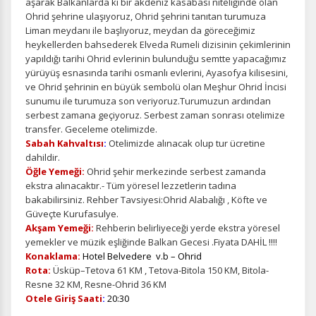
aşarak Balkanlarda ki bir akdeniz kasabası niteliğinde olan
Ohrid şehrine ulaşıyoruz, Ohrid şehrini tanıtan turumuza
Liman meydanı ile başlıyoruz, meydan da göreceğimiz
heykellerden bahsederek Elveda Rumeli dizisinin çekimlerinin
yapıldığı tarihi Ohrid evlerinin bulunduğu semtte yapacağımız
yürüyüş esnasında tarihi osmanlı evlerini, Ayasofya kilisesini,
ve Ohrid şehrinin en büyük sembolü olan Meşhur Ohrid İncisi
sunumu ile turumuza son veriyoruz.Turumuzun ardından
serbest zamana geçiyoruz. Serbest zaman sonrası otelimize
transfer. Geceleme otelimizde.
Sabah Kahvaltısı
:
Otelimizde alınacak olup tur ücretine
dahildir.
Öğle Yemeği:
Ohrid şehir merkezinde serbest zamanda
ekstra alınacaktır.-
Tüm yöresel lezzetlerin tadına
bakabilirsiniz. Rehber Tavsiyesi:Ohrid Alabalığı , Köfte ve
Güveçte Kurufasulye.
Akşam Yemeği:
Rehberin belirliyeceği yerde ekstra yöresel
yemekler ve müzik eşliğinde Balkan Gecesi .Fiyata DAHİL !!!!
Konaklama:
Hotel Belvedere v.b – Ohrid
Rota:
Üsküp–Tetova 61 KM , Tetova-Bitola 150 KM, Bitola-
Resne 32 KM, Resne-Ohrid 36 KM
Otele Giriş Saati
:
20:30