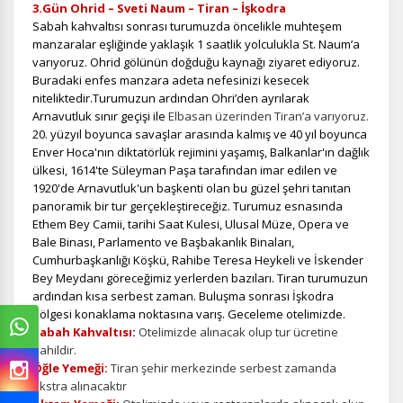
3.Gün Ohrid – Sveti Naum – Tiran – İşkodra
Sabah kahvaltısı sonrası
turumuzda öncelikle muhteşem
manzaralar eşliğinde yaklaşık 1 saatlik yolculukla St. Naum’a
varıyoruz. Ohrid gölünün doğduğu kaynağı ziyaret ediyoruz.
Buradaki enfes manzara adeta nefesinizi kesecek
niteliktedir.
Turumuzun ardından Ohri’den ayrılarak
Arnavutluk sınır geçişi ile
Elbasan üzerinden Tiran’a varıyoruz.
20. yüzyıl boyunca savaşlar arasında kalmış ve 40 yıl boyunca
Enver Hoca'nın diktatörlük rejimini yaşamış, Balkanlar'ın dağlık
ülkesi, 1614'te Süleyman Paşa tarafından imar edilen ve
1920'de Arnavutluk'un başkenti olan bu güzel şehri tanıtan
panoramik bir tur gerçekleştireceğiz. Turumuz esnasında
Ethem Bey Camii, tarihi Saat Kulesi, Ulusal Müze, Opera ve
Bale Binası, Parlamento ve Başbakanlık Binaları,
Cumhurbaşkanlığı Köşkü, Rahibe Teresa Heykeli ve İskender
Bey Meydanı göreceğimiz yerlerden bazıları. Tiran turumuzun
ardından kısa serbest zaman. Buluşma sonrası İşkodra
bölgesi konaklama noktasına varış. Geceleme otelimizde.
Sabah Kahvaltısı
:
Otelimizde alınacak olup tur ücretine
dahildir.
Öğle Yemeği:
Tiran şehir merkezinde serbest zamanda
ekstra alınacaktır