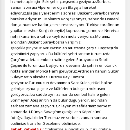
hizmete açılmıştır. Eski şehir çarşısında geziyoruz.Serbest
gizlilik koşullarını
inceleyebilirsiniz.
zaman sonrası Alperenler diyarı Blagaj’a hareket
ediyoruz.Blagaj ziyaretlerimiz sonrası Başkent Saraybosna’ya
hareket ediyoruz. .
Molamizi Konjic (Konyitz) sehrinde Osmanli
Zorunlu Çerezler
dan gunumuze kadar gelmis restorasyonu Turkiye tarafindan
HER ZAMAN AKTIF
yapilan meshur Konjic (konyitz) koprusunu gorme ve Neretva
Oturum yönetimi, güvenlik ve temel site işlevleri için
nehri kanarinda kahve keyfi icin mola veriyoruz.
Molamız
gereklidir. Bu çerezler olmadan site düzgün çalışmaz ve
ardından Başkent Saraybosna
varışımızı
devre dışı bırakılamaz.
gerçekleştiriyoruz.
Avrupa’nın en müstesna çarşısı Başçarşı’da
gezintimizi yapıyoruz.Bu kültürel şehri tanıtan turumuzda
Çarşı’nın adeta sembolu haline gelen Saraybosna Sebil
Çeşme ile turumuza başlıyoruz, devamında şehrin en otantik
noktalarından Morica Han’ı görüyoruz.Ardından Kanuni Sultan
İstatistik Çerezleri
Süleyman’ın akrabası Hüsrev Bey Camii’ni
geziyoruz.Turumuzun devamında Saat Kulesi,ritüel haline
Ziyaretçilerin siteyi nasıl kullandığını anonim olarak
gelmiş meşhur çeşme ve kültürlerin buluşma noktasını
ölçeriz. Hangi sayfaların popüler olduğunu ve
görüyoruz, bu cadde aynı zamanda sembol haline gelen
kullanıcıların nerede zorluk yaşadığını anlamamıza
Sönmeyen Ateş anıtının da bulunduğu yerdir, ardından
yardımcı olur.
serbest zamana geçiyoruz,dileyen misafirlerimiz serbest
zamanda 1.Dünya Savaşı’nın çıktığı Latin Köprüsünü
fotoğraflayabilirler.Turumuz ve serbest zaman sonrası
otelimize transfer.Geceleme otelimizde.
Sabah Kahvaltısı;
Otelimizde alınacak olup , tur ücretine