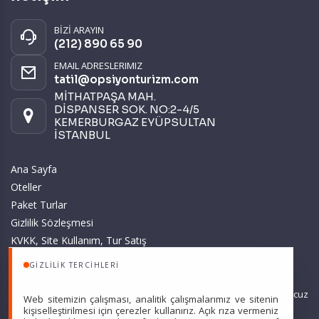
BİZİ ARAYIN
(212) 890 65 90
EMAIL ADRESLERIMIZ
tatil@opsiyonturizm.com
MİTHATPAŞA MAH.
DİSPANSER SOK. NO:2-4/5
KEMERBURGAZ EYÜPSULTAN
İSTANBUL
Ana Sayfa
Oteller
Paket Turlar
Gizlilik Sözleşmesi
KVKK, Site Kullanım, Tur Satış
ve Üyelik Sözleşmesi
GIZLILIK TERCIHLERI
Sitemizde anılan tüm fiyatlar, geçerli kartlar ile tek ödemede, en ucuz
Web sitemizin çalışması, analitik çalışmalarımız ve sitenin
başlangıç fiyatlardır ve yeterli kontenjan olması durumunda
kişiselleştirilmesi için çerezler kullanırız. Açık rıza vermeniz