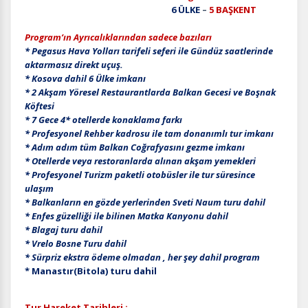
6 ÜLKE
–
5 BAŞKENT
Program’ın Ayrıcalıklarından sadece bazıları
* Pegasus Hava Yolları tarifeli seferi ile Gündüz saatlerinde
aktarmasız direkt uçuş.
* Kosova dahil 6 Ülke imkanı
* 2 Akşam Yöresel Restaurantlarda Balkan Gecesi ve Boşnak
Köftesi
* 7 Gece 4* otellerde konaklama farkı
* Profesyonel Rehber kadrosu ile tam donanımlı tur imkanı
* Adım adım tüm Balkan Coğrafyasını gezme imkanı
* Otellerde veya restoranlarda alınan akşam yemekleri
* Profesyonel Turizm paketli otobüsler ile tur süresince
ulaşım
* Balkanların en gözde yerlerinden Sveti Naum turu dahil
* Enfes güzelliği ile bilinen Matka Kanyonu dahil
* Blagaj turu dahil
* Vrelo Bosne Turu dahil
* Sürpriz ekstra ödeme olmadan , her şey dahil program
* Manastır(Bitola) turu dahil
Tur Hareket Tarihleri :