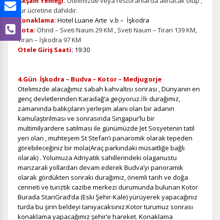
Akşam Yemeği:
Otelimizde veya restoranlarda alınacak olup ,
tur ücretine dahildir.
Konaklama:
Hotel Luane Arte v.b – İşkodra
Rota:
Ohrid – Sveti Naum 29 KM , Sveti Naum – Tiran 139 KM,
Tiran – İşkodra 97 KM
Otele Giriş Saati
:
19:30
4.Gün İşkodra – Budva – Kotor – Medjugorje
Otelimizde alacağımız sabah kahvaltısı sonrası , Dünyanın en
genç devletlerinden Karadağ’a geçiyoruz.
İlk
durağımız,
zamanında balıkçıların yerleşim alanı olan bir adanın
kamulaştırılması ve sonrasında Singapur’lu bir
multimilyardere satılması ile günümüzde Jet Sosyetenin tatil
yeri olan , muhteşem St Stefan’ı panaromik olarak tepeden
görebileceğiniz bir mola(Araç parkındaki müsaitliğe bağlı
olarak) . Yolumuza Adriyatik sahillerindeki olaganustu
manzarali yollardan devam ederek Budva’yı panoramik
olarak gördükten sonraki
durağımız, önemli tarih ve doğa
cenneti ve turiztik cazibe merkezi durumunda bulunan Kotor
Burada StariGrad’da (Eski Şehir-Kale) yürüyerek yapacağınız
turda bu şirin beldeyi tanıyacaksınız.Kotor turumuz sonrası
konaklama yapacağımız şehir’e hareket. Konaklama