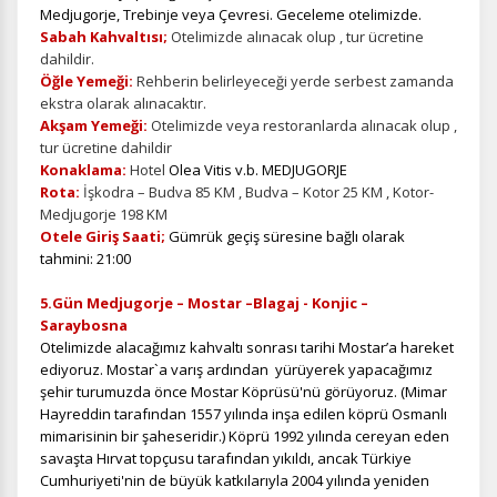
Medjugorje, Trebinje veya Çevresi. Geceleme otelimizde.
Sabah Kahvaltısı;
Otelimizde alınacak olup , tur ücretine
dahildir.
Öğle Yemeği:
Rehberin belirleyeceği yerde serbest zamanda
ekstra olarak alınacaktır.
Akşam Yemeği:
Otelimizde veya restoranlarda alınacak olup ,
tur ücretine dahildir
Konaklama:
Hotel
Olea Vitis v.b. MEDJUGORJE
Rota:
İşkodra – Budva 85 KM , Budva – Kotor 25 KM , Kotor-
Medjugorje 198 KM
Otele Giriş Saati;
Gümrük geçiş süresine bağlı olarak
tahmini: 21:00
5.Gün Medjugorje – Mostar –Blagaj - Konjic –
Saraybosna
Otelimizde alacağımız kahvaltı sonrası tarihi Mostar’a hareket
ediyoruz.
Mostar`a varış ardından yürüyerek yapacağımız
şehir turumuzda önce Mostar Köprüsü'nü görüyoruz. (Mimar
Hayreddin tarafından 1557 yılında inşa edilen köprü Osmanlı
ÇEREZ KULLANIM AYARLARINIZ
mimarisinin bir şaheseridir.) Köprü 1992 yılında cereyan eden
Çerez tercihlerinizi
belirleyin
.
savaşta Hırvat topçusu tarafından yıkıldı, ancak Türkiye
Cumhuriyeti'nin de büyük katkılarıyla 2004 yılında yeniden
Daha fazla bilgi için
KVKK bilgilendirmemizi
,
çerez kullanım
ve