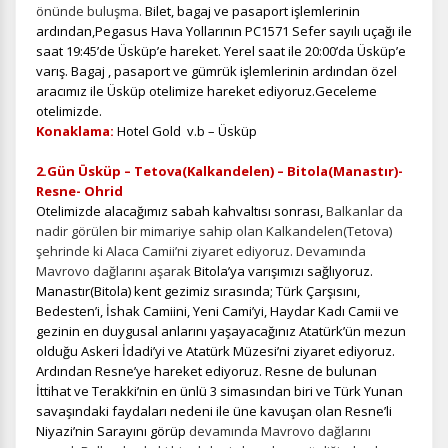
önünde buluşma.
Bilet, bagaj ve pasaport işlemlerinin
ardından,Pegasus Hava Yollarının PC1571 Sefer sayılı uçağı ile
saat 19:45’de Üsküp’e hareket. Yerel saat ile 20:00’da Üsküp’e
varış. Bagaj , pasaport ve gümrük işlemlerinin ardından özel
aracımız ile Üsküp otelimize hareket ediyoruz.Geceleme
otelimizde.
Konaklama:
Hotel Gold v.b – Üsküp
2.Gün Üsküp – Tetova(Kalkandelen) – Bitola(Manastır)-
Resne- Ohrid
Otelimizde alacağımız sabah kahvaltısı sonrası,
Balkanlar da
nadir görülen bir mimariye sahip olan Kalkandelen(Tetova)
şehrinde ki Alaca Camii’ni ziyaret ediyoruz. Devamında
Mavrovo dağlarını aşarak
Bitola’ya varışımızı sağlıyoruz.
Manastır(Bitola) kent gezimiz sırasında; Türk Çarşısını,
Bedesten’i, İshak Camiini, Yeni Cami’yi, Haydar Kadı Camii ve
gezinin en duygusal anlarını yaşayacağınız Atatürk’ün mezun
olduğu Askeri İdadi’yi ve Atatürk Müzesi’ni ziyaret ediyoruz.
Ardından Resne’ye hareket ediyoruz. Resne de bulunan
İttihat ve Terakki’nin en ünlü 3 simasından biri ve Türk Yunan
savaşındaki faydaları nedeni ile üne kavuşan olan Resne’li
Niyazi’nin Sarayını görüp
devamında Mavrovo dağlarını