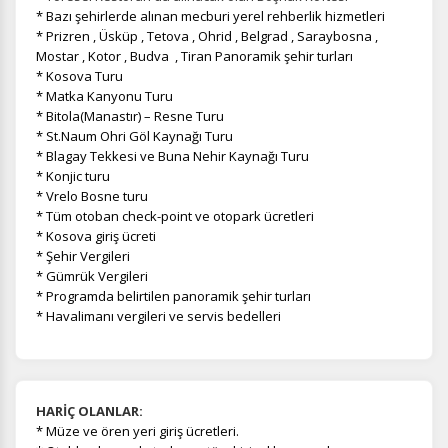
* Bazı şehirlerde alınan mecburi yerel rehberlik hizmetleri
* Prizren , Üsküp , Tetova , Ohrid , Belgrad , Saraybosna ,
Mostar , Kotor , Budva , Tiran Panoramik şehir turları
* Kosova Turu
* Matka Kanyonu Turu
* Bitola(Manastır) – Resne Turu
* St.Naum Ohri Göl Kaynağı Turu
* Blagay Tekkesi ve Buna Nehir Kaynağı Turu
* Konjic turu
* Vrelo Bosne turu
* Tüm otoban check-point ve otopark ücretleri
* Kosova giriş ücreti
* Şehir Vergileri
* Gümrük Vergileri
* Programda belirtilen panoramik şehir turları
* Havalimanı vergileri ve servis bedelleri
HARİÇ OLANLAR:
*
Müze ve ören yeri giriş ücretleri.