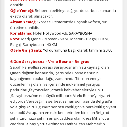
Pazarlama Çerezleri
dahildir.
Size ve ilgi alanlarınıza uygun reklamlar göstermek için
Öğle Yemeği:
Rehberin belirleyeceği yerde serbest zamanda
kullanılır. Kapatırsanız reklamları görmeye devam
ekstra olarak alınacaktır.
edersiniz, ancak daha az alakalı olabilirler.
Akşam Yemeği:
Yöresel Restoran’da Boşnak Köftesi, tur
ücretine dahildir.
Konaklama:
Hotel
Hollywood v.b. SARAYBOSNA
Rota:
Medjugorje – Mostar 26 KM , Mostar – Blagaj 11 KM ,
Blagaj- Saraybosna 140 KM
Otele Giriş Saati;
Yol durumuna bağlı olarak tahmini: 20:00
Tercihleri Kaydet
6.Gün Saraybosna – Vrelo Bosna – Belgrad
Sabah kahvaltısı sonrası Saraybosna’nın su kaynağı olan
Igman dağının kenarinda, içerisinde Bosna nehrinin
kaynağınında bulunduğu, zamanında Tito’nun emriyle
düzenlenmiş olan ve içerisinde mükemmel yürüyüş
parkurları ,faytoncuları ,otantik kahvehaneleriyle ünlü
,Saraybosna’nın en büyük milli parkı Vrelo Bosne’yi ziyaret
ediyoruz.Vereceğimiz serbest zaman sonrasında Belgrad’a
yola çıkış.Yolculuğumuz sonrası canlılığın ve hareketliliğin yeni
sembolü Avrupanın en eski kentlerinden biri olan Belgrad
şehir turumuza şehrin en şık caddesi olan Knez Mihailova
caddesi ile başlıyoruz.Ardından Fatih Sultan Mehmed’in