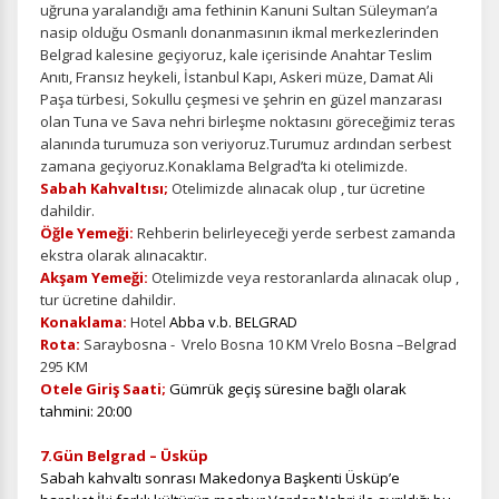
uğruna yaralandığı ama fethinin Kanuni Sultan Süleyman’a
nasip olduğu Osmanlı donanmasının ikmal merkezlerinden
Belgrad kalesine geçiyoruz, kale içerisinde Anahtar Teslim
Anıtı, Fransız heykeli, İstanbul Kapı, Askeri müze, Damat Ali
Paşa türbesi, Sokullu çeşmesi ve şehrin en güzel manzarası
olan Tuna ve Sava nehri birleşme noktasını göreceğimiz teras
alanında turumuza son veriyoruz.Turumuz ardından serbest
zamana geçiyoruz.Konaklama Belgrad’ta ki otelimizde.
Sabah Kahvaltısı;
Otelimizde alınacak olup , tur ücretine
dahildir.
Öğle Yemeği:
Rehberin belirleyeceği yerde serbest zamanda
ekstra olarak alınacaktır.
Akşam Yemeği:
Otelimizde veya restoranlarda alınacak olup ,
tur ücretine dahildir.
Konaklama:
Hotel
Abba v.b. BELGRAD
Rota:
Saraybosna - Vrelo Bosna 10 KM Vrelo Bosna –Belgrad
295 KM
Otele Giriş Saati;
Gümrük geçiş süresine bağlı olarak
tahmini: 20:00
7.Gün Belgrad – Üsküp
Sabah kahvaltı sonrası Makedonya Başkenti Üsküp’e