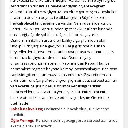
hareket.İki farklı kültürün meşhur Vardar Nehri ile ayrıldığı bu
şehri tanıtan turumuza heykeller diyarı diyebileceğimiz
Makedon tarafı ile başlıyoruz, öncelikle göreceğimiz heykeller
arasında devasa boyutu ile dikkat çeken Büyük İskender
heykeli olacaktır, devamında Vardar Nehri üzerinde kurulu
Tarihi Üsküp Taş Köprüsünden geçerek kültürlerin bir anda
nasıl değiştiğinde şahit olacağımız bir an yaşayarak
Osmanlının Balkanlarda ki en kalifiye çarşılarından olan
Üsküp Türk Çarşısına geçiyoruz.Çarşı girişinde bulunan
heykellerden bahsederek tarihi Davut Paşa hamamı ile çarşı
turumuza başlıyoruz, devamında Osmanlı çarşı
organizasyonunun en önemli yapılarından Kapan Han ve
depremlere rağmen hayatta kalmayı başarabilmiş Murat Paşa
camiisini görerek turumuza son veriyoruz. Ziyaretlerimizin
ardından Türk Çarşısı’nda alışveriş için bir saat serbest zaman
verilecektir. Şuşka biberi, ustrumca yer fıstığı,çarıklar
alabileceklerimiz arasında yer alıyor. Turumuzun bitimi ile
birlikte otelimize transfer ve odalara yerleşme.Geceleme
otelimizde.
Sabah Kahvaltısı;
Otelimizde alınacak olup , tur ücretine
dahildir.
Öğle Yemeği:
Rehberin belirleyeceği yerde serbest zamanda
ekstra olarak alınacaktır.