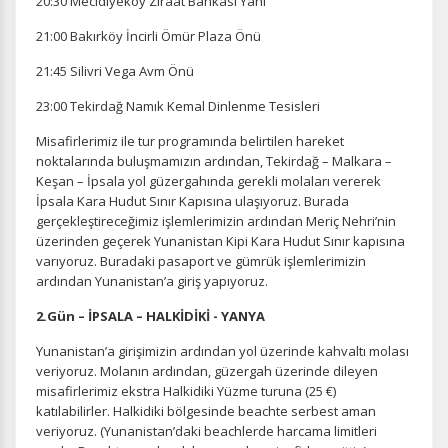
20:30 Mecidiyeköy Ziraat Bankası Yanı
21:00 Bakırköy İncirli Ömür Plaza Önü
21:45 Silivri Vega Avm Önü
23:00 Tekirdağ Namık Kemal Dinlenme Tesisleri
Misafirlerimiz ile tur programında belirtilen hareket
noktalarında buluşmamızın ardından, Tekirdağ – Malkara –
Keşan – İpsala yol güzergahında gerekli molaları vererek
İpsala Kara Hudut Sınır Kapısına ulaşıyoruz. Burada
gerçekleştireceğimiz işlemlerimizin ardından Meriç Nehri’nin
üzerinden geçerek Yunanistan Kipi Kara Hudut Sınır kapısına
varıyoruz. Buradaki pasaport ve gümrük işlemlerimizin
ardından Yunanistan’a giriş yapıyoruz.
2.Gün – İPSALA – HALKİDİKİ - YANYA
Yunanistan’a girişimizin ardından yol üzerinde kahvaltı molası
veriyoruz. Molanın ardından, güzergah üzerinde dileyen
misafirlerimiz ekstra Halkidiki Yüzme turuna (25 €)
katılabilirler. Halkidiki bölgesinde beachte serbest aman
veriyoruz. (Yunanistan’daki beachlerde harcama limitleri