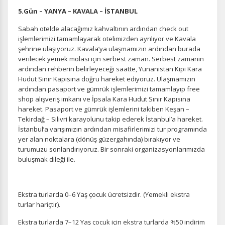
Daha fazla bilgi için
KVKK bilgilendirmemizi
,
çerez kullanım
ve
gizlilik koşullarını
inceleyebilirsiniz.
5.Gün – YANYA – KAVALA – İSTANBUL
Sabah otelde alacağımız kahvaltının ardından check out
işlemlerimizi tamamlayarak otelimizden ayrılıyor ve Kavala
Zorunlu Çerezler
HER ZAMAN AKTIF
şehrine ulaşıyoruz. Kavala’ya ulaşmamızın ardından burada
verilecek yemek molası için serbest zaman. Serbest zamanın
Oturum yönetimi, güvenlik ve temel site işlevleri için
gereklidir. Bu çerezler olmadan site düzgün çalışmaz ve
ardından rehberin belirleyeceği saatte, Yunanistan Kipi Kara
devre dışı bırakılamaz.
Hudut Sınır Kapısına doğru hareket ediyoruz. Ulaşmamızın
ardından pasaport ve gümrük işlemlerimizi tamamlayıp free
shop alışveriş imkanı ve İpsala Kara Hudut Sınır Kapısına
hareket. Pasaport ve gümrük işlemlerini takiben Keşan –
Tekirdağ – Silivri karayolunu takip ederek İstanbul’a hareket.
İstanbul’a varışımızın ardından misafirlerimizi tur programında
İstatistik Çerezleri
yer alan noktalara (dönüş güzergahında) bırakıyor ve
Ziyaretçilerin siteyi nasıl kullandığını anonim olarak
turumuzu sonlandırıyoruz. Bir sonraki organizasyonlarımızda
ölçeriz. Hangi sayfaların popüler olduğunu ve
buluşmak dileği ile.
kullanıcıların nerede zorluk yaşadığını anlamamıza
yardımcı olur.
Ekstra turlarda 0–6 Yaş çocuk ücretsizdir. (Yemekli ekstra
turlar hariçtir).
Ekstra turlarda 7–12 Yaş çocuk için ekstra turlarda %50 indirim