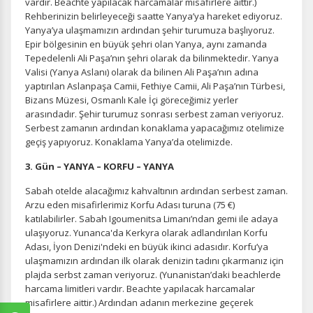
vardır. Beachte yapılacak harcamalar misafirlere aittir.)
Rehberinizin belirleyeceği saatte Yanya’ya hareket ediyoruz.
Yanya’ya ulaşmamızın ardından şehir turumuza başlıyoruz.
Epir bölgesinin en büyük şehri olan Yanya, aynı zamanda
Tepedelenli Ali Paşa’nın şehri olarak da bilinmektedir. Yanya
Valisi (Yanya Aslanı) olarak da bilinen Ali Paşa’nın adına
yaptırılan Aslanpaşa Camii, Fethiye Camii, Ali Paşa’nın Türbesi,
Bizans Müzesi, Osmanlı Kale İçi göreceğimiz yerler
arasındadır. Şehir turumuz sonrası serbest zaman veriyoruz.
Serbest zamanın ardından konaklama yapacağımız otelimize
geçiş yapıyoruz. Konaklama Yanya’da otelimizde.
3. Gün – YANYA – KORFU – YANYA
Sabah otelde alacağımız kahvaltının ardından serbest zaman.
Arzu eden misafirlerimiz Korfu Adası turuna (75 €)
katılabilirler. Sabah Igoumenitsa Limanı’ndan gemi ile adaya
ulaşıyoruz. Yunanca'da Kerkyra olarak adlandırılan Korfu
Adası, İyon Denizi'ndeki en büyük ikinci adasıdır. Korfu’ya
ulaşmamızın ardından ilk olarak denizin tadını çıkarmanız için
plajda serbst zaman veriyoruz. (Yunanistan’daki beachlerde
harcama limitleri vardır. Beachte yapılacak harcamalar
misafirlere aittir.) Ardından adanın merkezine geçerek