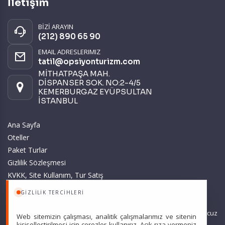
İletişim
BİZİ ARAYIN
(212) 890 65 90
EMAIL ADRESLERIMIZ
tatil@opsiyonturizm.com
MİTHATPAŞA MAH.
DİSPANSER SOK. NO:2-4/5
KEMERBURGAZ EYÜPSULTAN
İSTANBUL
Ana Sayfa
Oteller
Paket Turlar
Gizlilik Sözleşmesi
KVKK, Site Kullanım, Tur Satış
ve Üyelik Sözleşmesi
GIZLILIK TERCIHLERI
Sitemizde anılan tüm fiyatlar, geçerli kartlar ile tek ödemede, en ucuz
Web sitemizin çalışması, analitik çalışmalarımız ve sitenin
başlangıç fiyatlardır ve yeterli kontenjan olması durumunda
kişiselleştirilmesi için çerezler kullanırız. Açık rıza vermeniz