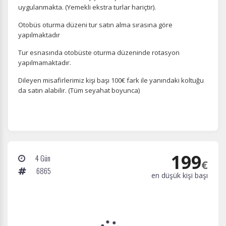
uygulanmakta. (Yemekli ekstra turlar hariçtir).
Pazarlama Çerezleri
Size ve ilgi alanlarınıza uygun reklamlar göstermek için
Otobüs oturma düzeni tur satın alma sırasına göre
kullanılır. Kapatırsanız reklamları görmeye devam
yapılmaktadır
edersiniz, ancak daha az alakalı olabilirler.
Tur esnasında otobüste oturma düzeninde rotasyon
yapılmamaktadır.
Dileyen misafirlerimiz kişi başı 100€ fark ile yanındaki koltuğu
da satın alabilir. (Tüm seyahat boyunca)
Tercihleri Kaydet
199
4 Gün
€
6865
en düşük kişi başı