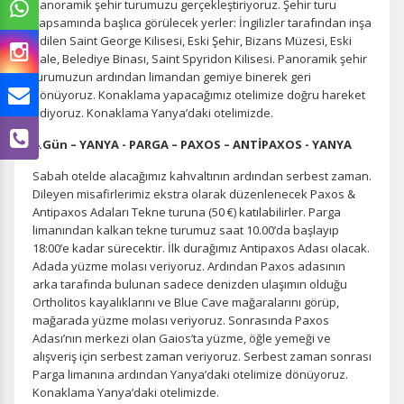
panoramik şehir turumuzu gerçekleştiriyoruz. Şehir turu
kapsamında başlıca görülecek yerler: İngilizler tarafından inşa
edilen Saint George Kilisesi, Eski Şehir, Bizans Müzesi, Eski
Kale, Belediye Binası, Saint Spyridon Kilisesi. Panoramik şehir
turumuzun ardından limandan gemiye binerek geri
dönüyoruz. Konaklama yapacağımız otelimize doğru hareket
ediyoruz. Konaklama Yanya’daki otelimizde.
4.Gün – YANYA - PARGA – PAXOS – ANTİPAXOS - YANYA
Sabah otelde alacağımız kahvaltının ardından serbest zaman.
Dileyen misafirlerimiz ekstra olarak düzenlenecek Paxos &
Antipaxos Adaları Tekne turuna (50 €) katılabilirler. Parga
limanından kalkan tekne turumuz saat 10.00’da başlayıp
18:00’e kadar sürecektir. İlk durağımız Antipaxos Adası olacak.
Adada yüzme molası veriyoruz. Ardından Paxos adasının
arka tarafında bulunan sadece denizden ulaşımın olduğu
Ortholitos kayalıklarını ve Blue Cave mağaralarını görüp,
mağarada yüzme molası veriyoruz. Sonrasında Paxos
Adası’nın merkezi olan Gaios’ta yüzme, öğle yemeği ve
ÇEREZ KULLANIM AYARLARINIZ
alışveriş için serbest zaman veriyoruz. Serbest zaman sonrası
Çerez tercihlerinizi
belirleyin
.
Parga limanına ardından Yanya’daki otelimize dönüyoruz.
Konaklama Yanya’daki otelimizde.