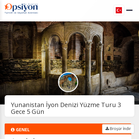
Yunanistan İyon Denizi Yüzme Turu 3
Gece 5 Gün
Broşür İndir
GENEL