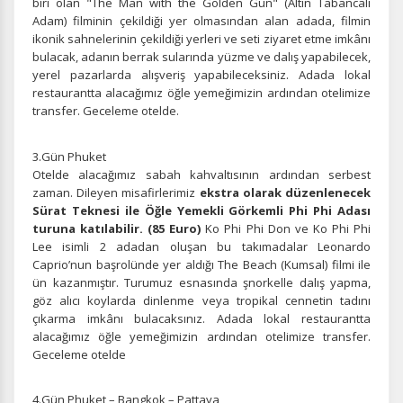
biri olan "The Man with the Golden Gun" (Altın Tabancalı
Adam) filminin çekildiği yer olmasından alan adada, filmin
ikonik sahnelerinin çekildiği yerleri ve seti ziyaret etme imkânı
bulacak, adanın berrak sularında yüzme ve dalış yapabilecek,
yerel pazarlarda alışveriş yapabileceksiniz. Adada lokal
restaurantta alacağımız öğle yemeğimizin ardından otelimize
transfer. Geceleme otelde.
3.Gün Phuket
Otelde alacağımız sabah kahvaltısının ardından serbest
zaman. Dileyen misafirlerimiz
ekstra olarak düzenlenecek
Sürat Teknesi ile Öğle Yemekli Görkemli Phi Phi Adası
turuna katılabilir. (85 Euro)
Ko Phi Phi Don ve Ko Phi Phi
Lee isimli 2 adadan oluşan bu takımadalar Leonardo
Caprio’nun başrolünde yer aldığı The Beach (Kumsal) filmi ile
ün kazanmıştır. Turumuz esnasında şnorkelle dalış yapma,
göz alıcı koylarda dinlenme veya tropikal cennetin tadını
çıkarma imkânı bulacaksınız. Adada lokal restaurantta
alacağımız öğle yemeğimizin ardından otelimize transfer.
Geceleme otelde
4.Gün Phuket – Bangkok – Pattaya