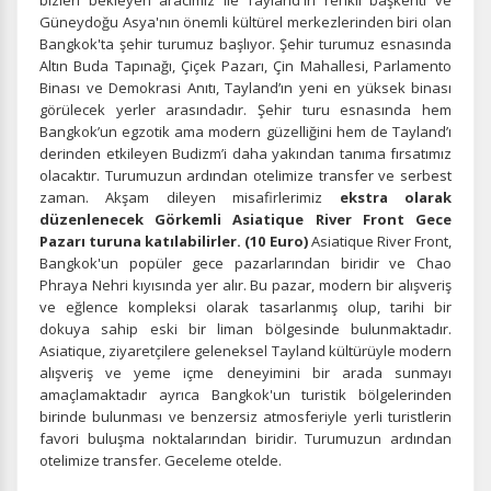
bizleri bekleyen aracımız ile Tayland'ın renkli başkenti ve
Güneydoğu Asya'nın önemli kültürel merkezlerinden biri olan
İstatistik Çerezleri
Bangkok'ta şehir turumuz başlıyor. Şehir turumuz esnasında
Ziyaretçilerin siteyi nasıl kullandığını anonim olarak
Altın Buda Tapınağı, Çiçek Pazarı, Çin Mahallesi, Parlamento
ölçeriz. Hangi sayfaların popüler olduğunu ve
Binası ve Demokrasi Anıtı, Tayland’ın yeni en yüksek binası
kullanıcıların nerede zorluk yaşadığını anlamamıza
görülecek yerler arasındadır. Şehir turu esnasında hem
yardımcı olur.
Bangkok’un egzotik ama modern güzelliğini hem de Tayland’ı
derinden etkileyen Budizm’i daha yakından tanıma fırsatımız
olacaktır. Turumuzun ardından otelimize transfer ve serbest
zaman. Akşam dileyen misafirlerimiz
ekstra olarak
düzenlenecek Görkemli Asiatique River Front Gece
Pazarı turuna katılabilirler. (10 Euro)
Asiatique River Front,
Pazarlama Çerezleri
Bangkok'un popüler gece pazarlarından biridir ve Chao
Size ve ilgi alanlarınıza uygun reklamlar göstermek için
Phraya Nehri kıyısında yer alır. Bu pazar, modern bir alışveriş
kullanılır. Kapatırsanız reklamları görmeye devam
ve eğlence kompleksi olarak tasarlanmış olup, tarihi bir
edersiniz, ancak daha az alakalı olabilirler.
dokuya sahip eski bir liman bölgesinde bulunmaktadır.
Asiatique, ziyaretçilere geleneksel Tayland kültürüyle modern
alışveriş ve yeme içme deneyimini bir arada sunmayı
amaçlamaktadır ayrıca Bangkok'un turistik bölgelerinden
birinde bulunması ve benzersiz atmosferiyle yerli turistlerin
favori buluşma noktalarından biridir. Turumuzun ardından
otelimize transfer. Geceleme otelde.
Tercihleri Kaydet