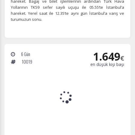
hareket. Bagaj ve bilet işlemlerinin ardından Türk Hava
Yollarının TK59 sefer sayılı uçuşu ile 05.55’te İstanbul’a
hareket. Yerel saat ile 12.35’te aynı gün İstanbul’a varış ve
turumuzun sonu.
1.649
6 Gün
€
10019
en düşük kişi başı