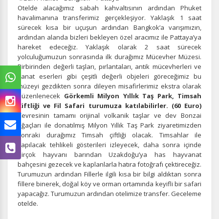
Otelde alacağımız sabah kahvaltısının ardından
Phuket
havalimanına transferimiz gerçekleşiyor.
Yaklaşık
1 saat
sürecek kısa bir uçuşun ardından Bangkok’a varışımızın,
ardından alanda bizleri bekleyen özel aracımız ile Pattaya’ya
hareket edeceğiz.
Yaklaşık olarak 2 saat sürecek
yolculuğumuzun sonrasında ilk durağımız Mücevher Müzesi.
Birbirinden değerli taşları, pırlantaları, antik mücevherleri ve
sanat eserleri gibi çeşitli değerli objeleri göreceğimiz bu
müzeyi gezdikten sonra dileyen misafirlerimiz ekstra olarak
düzenlenecek
Görkemli
Milyon Yıllık Taş Park, Timsah
Çiftliği ve Fil Safari turumuza katılabilirler. (60 Euro)
Çevresinin tamamı orijinal volkanik taşlar ve dev Bonzai
ağaçları ile donatılmış Milyon Yıllık Taş Park ziyaretimizden
sonraki durağımız Timsah çiftliği olacak. Timsahlar ile
yapılacak tehlikeli gösterileri izleyecek, daha sonra içinde
birçok hayvanı barından Uzakdoğu’ya has hayvanat
bahçesini gezecek ve kaplanlarla hatıra fotoğrafı çektireceğiz.
Turumuzun ardından Fillerle ilgili kısa bir bilgi aldıktan sonra
fillere binerek, doğal köy ve orman ortamında keyifli bir safari
yapacağız. Turumuzun ardından otelimize transfer. Geceleme
otelde.