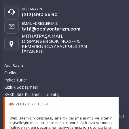
BİZİ ARAYIN
(212) 890 65 90
EMAIL ADRESLERIMIZ
tatil@opsiyonturizm.com
MİTHATPAŞA MAH.
DİSPANSER SOK. NO:2-4/5
KEMERBURGAZ EYÜPSULTAN
İSTANBUL
Ana Sayfa
Oteller
Paket Turlar
Gizlilik Sözleşmesi
KVKK, Site Kullanım, Tur Satış
ve Üyelik Sözleşmesi
GIZLILIK TERCIHLERI
Sitemizde anılan tüm fiyatlar, geçerli kartlar ile tek ödemede, en ucuz
Web sitemizin çalışması, analitik çalışmalarımız ve sitenin
başlangıç fiyatlardır ve yeterli kontenjan olması durumunda
kişiselleştirilmesi için çerezler kullanırız. Açık rıza vermeniz
halinde reklam pazarlama faaliyetlerimiz için üçüncü taraf
geçerlidir.