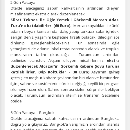
5.Gün Pattaya
Otelde alacağımız sabah kahvaltısının ardından dileyen
misafirlerimiz ekstra olarak düzenlenecek
Sürat Teknesi ile Öğle Yemekli Görkemli Mercan Adası
Turu’na katılabilirler. (60 Euro).
Mercan kayalıkları ile ünlü
adanın beyaz kumsalında, dalış yapıp turkuaz sular içindeki
zengin deniz yaşamını keşfetme fırsatı bulacak, dilediğinizce
dinlenip güneşlenebileceksiniz.
Tur esnasında öğle
ÇEREZ KULLANIM AYARLARINIZ
yemeğimizi de adanın lokal restaurantında alacak ve tropikal
Çerez tercihlerinizi
belirleyin
.
manzaranın tadını çıkaracağız.
Turumuzun ardından
otelimize transfer.
Akşam dileyen misafirlerimiz
ekstra
Daha fazla bilgi için
KVKK bilgilendirmemizi
,
çerez kullanım
ve
düzenlenecek Alcazar’ın Görkemli Kabare Şovu turuna
gizlilik koşullarını
inceleyebilirsiniz.
katılabilirler. (Vip Koltuklar – 30 Euro)
Asya’nın gelmiş
geçmiş en meşhur kabare şovlarından biri olan ve birbirinden
ilginç sahne ve kostümlerin sürekli değiştiği keyifli bir program
Zorunlu Çerezler
HER ZAMAN AKTIF
izlemeye hazır olun. Sahne sonrası sizleri sürprizler bekliyor
olacak. Turumuzun ardından otelimize transfer. Geceleme
Oturum yönetimi, güvenlik ve temel site işlevleri için
otelde.
gereklidir. Bu çerezler olmadan site düzgün çalışmaz ve
devre dışı bırakılamaz.
6.Gün Pattaya – Bangkok
Otelde alacağımız sabah kahvaltısının ardından Bangkok’a
doğru yola çıkıyoruz. Bangkok’a varışımızın ardından alanda