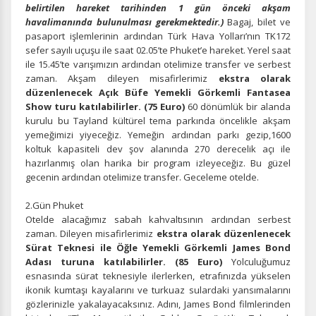
belirtilen hareket tarihinden 1 gün önceki akşam
havalimanında bulunulması gerekmektedir.)
Bagaj, bilet ve
pasaport işlemlerinin ardından Türk Hava Yolları’nın TK172
sefer sayılı uçuşu ile saat 02.05’te Phuket’e hareket. Yerel saat
ile 15.45’te varışımızın ardından otelimize transfer ve serbest
zaman.
Akşam dileyen misafirlerimiz
ekstra olarak
düzenlenecek Açık Büfe Yemekli Görkemli Fantasea
Show turu katılabilirler. (75 Euro)
60 dönümlük bir alanda
kurulu bu Tayland kültürel tema parkında öncelikle akşam
yemeğimizi yiyeceğiz. Yemeğin ardından parkı gezip,1600
koltuk kapasiteli dev şov alanında 270 derecelik açı ile
hazırlanmış olan harika bir program izleyeceğiz. Bu güzel
gecenin ardından otelimize transfer. Geceleme otelde.
2.Gün Phuket
Otelde alacağımız sabah kahvaltısının ardından serbest
zaman. Dileyen misafirlerimiz
ekstra olarak düzenlenecek
Sürat Teknesi ile Öğle Yemekli Görkemli James Bond
Adası turuna katılabilirler. (85 Euro)
Yolculuğumuz
esnasında sürat teknesiyle ilerlerken, etrafınızda yükselen
ikonik kumtaşı kayalarını ve turkuaz sulardaki yansımalarını
gözlerinizle yakalayacaksınız. Adını, James Bond filmlerinden