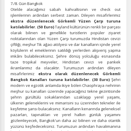
7./8. Gün Bangkok
Otelde alacağımız sabah kahvaltısının ve check out
işlemlerinin ardından serbest zaman. Dileyen misafirlerimiz
ekstra düzenlenecek Görkemli Yüzen Çarşı turuna
katılabilirler. (50 Euro)
Tayland kültürünün renkli bir parçası
olarak bilinen ve genellikle turistlerin popüler ziyaret
noktalarından olan Yüzen Çarşı turumuzda Hindistan cevizi
çiftliği, meşhur Tik ağacı atölyesi ve dar kanalların içinde yerel
köylülerin el emeklerinin satıldığı yerlerden alışveriş yapma
imkânı bulabileceksiniz. Şehre dönüş yolculuğu esnasında
taze tropikal meyveler, Hindistan cevizi ve pankek
ikramlarımız da olacaktır. Turumuzun ardından dileyen
misafirlerimiz
ekstra olarak düzenlenecek Görkemli
Bangkok Kanalları turuna katılabilirler. (30 Euro)
Şehri
modern ve egzotik anlamda ikiye bölen Chaophraya nehrinin
meşhur su kanalları üzerinde yapacağınız tekne gezintisinde
şehrin gürültülü sokaklarından uzaklaşıp yerel yaşamı,
ülkenin geleneklerini ve mimarisini su üzerinden tekneler ile
keşfetme şansı bulacaksınız. Kanalların kenarında geleneksel
pazarları, tapınakları ve yerel halkın günlük yaşamını
gözlemleyecek, Bangkok'un daha az bilinen ve daha otantik
yüzünü keşfedeceksiniz. Turumuzun ardından havalimanına