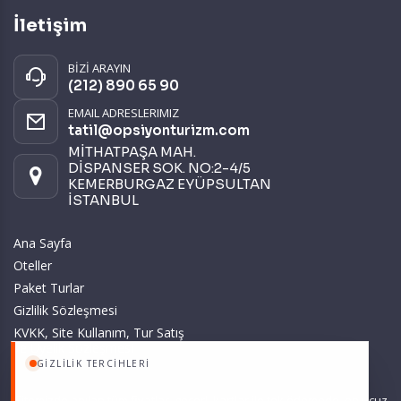
İletişim
BİZİ ARAYIN
(212) 890 65 90
EMAIL ADRESLERIMIZ
tatil@opsiyonturizm.com
MİTHATPAŞA MAH.
DİSPANSER SOK. NO:2-4/5
KEMERBURGAZ EYÜPSULTAN
İSTANBUL
Ana Sayfa
Oteller
Paket Turlar
Gizlilik Sözleşmesi
KVKK, Site Kullanım, Tur Satış
ve Üyelik Sözleşmesi
GIZLILIK TERCIHLERI
Sitemizde anılan tüm fiyatlar, geçerli kartlar ile tek ödemede, en ucuz