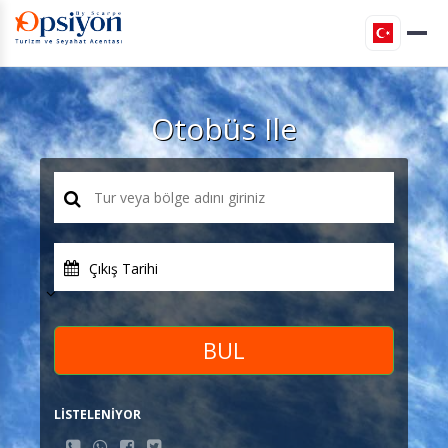
Otobüs Ile
Çıkış Tarihi
BUL
LİSTELENİYOR