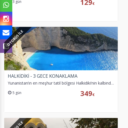
129
3 gün
€
OTOBÜS İLE
HALKİDİKİ - 3 GECE KONAKLAMA
Yunanistan’ın en meşhur tatil bölgesi Halkidiki’nin kalbinde 3 Gece konaklama… Lüks Araçlarla Ulaşım !! | Gizlenmiş Mecburi Ücret Yok!! | Yeşil Pasaporta Vize Yok!!
349
5 gün
€
ÇEREZ KULLANIM AYARLARINIZ
Çerez tercihlerinizi
belirleyin
.