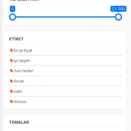
0
21 000
ETİKET
En Iyi Fiyat
Iyi Seçim!
Son Yerler!
Fırsat
Lüks
Vizesiz
Kesin Çıkışlı
TEMALAR
Erken Rezervasyon