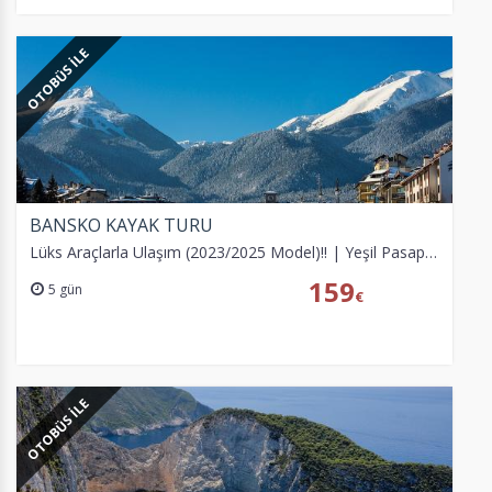
OTOBÜS İLE
BANSKO KAYAK TURU
Lüks Araçlarla Ulaşım (2023/2025 Model)!! | Yeşil Pasaporta Vize Yok!! | *0-12 Yaş Ücretsiz Çocuk!!
159
5 gün
€
OTOBÜS İLE