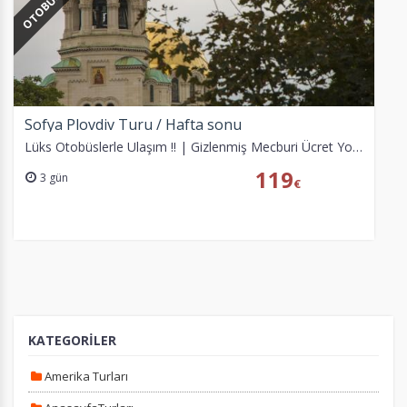
OTOBÜS İLE
Daha fazla bilgi için
KVKK bilgilendirmemizi
,
çerez kullanım
ve
gizlilik koşullarını
inceleyebilirsiniz.
Zorunlu Çerezler
HER ZAMAN AKTIF
Oturum yönetimi, güvenlik ve temel site işlevleri için
Sofya Plovdiv Turu / Hafta sonu
gereklidir. Bu çerezler olmadan site düzgün çalışmaz ve
Lüks Otobüslerle Ulaşım !! | Gizlenmiş Mecburi Ücret Yok!! | Yeşil Pasaporta Vize Yok!! SPA & CASINO & TAVERNA
devre dışı bırakılamaz.
119
3 gün
€
İstatistik Çerezleri
Ziyaretçilerin siteyi nasıl kullandığını anonim olarak
ölçeriz. Hangi sayfaların popüler olduğunu ve
kullanıcıların nerede zorluk yaşadığını anlamamıza
yardımcı olur.
KATEGORİLER
Amerika Turları