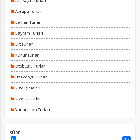
AnasayfaTurları
Pazarlama Çerezleri
Avrupa Turları
Size ve ilgi alanlarınıza uygun reklamlar göstermek için
Balkan Turları
kullanılır. Kapatırsanız reklamları görmeye devam
edersiniz, ancak daha az alakalı olabilirler.
Bayram Turları
Elit Turlar
Kültür Turları
Otobüslü Turlar
Tercihleri Kaydet
Uzakdogu Turlari
Vize İşlemleri
Vizesiz Turlar
Yunanistan Turları
SÜRE
0
15