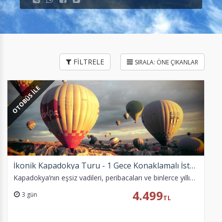
FİLTRELE
OTOBÜS İLE
İkonik Kapadokya Turu - 1 Gece Konaklamalı İstanbul Ankara Çıkışlı
Kapadokya’nın eşsiz vadileri, peribacaları ve binlerce yıllık tarihini keşfedeceğiniz unutulmaz bir yolculuk sizleri bekliyor. Doğa ve kültürün iç içe geçtiği bu…
4.499
3 gün
TL