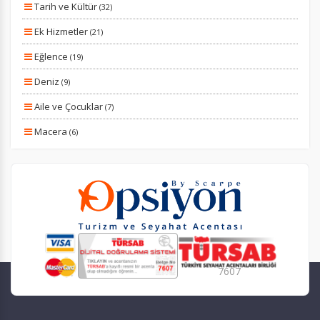
Size Özel
Tarih ve Kültür
(32)
Planlanan
Ek Hizmetler
(21)
Otobüs Ile
Eğlence
(19)
Uçak Ile
Deniz
(9)
Ekstralar Dahil
Aile ve Çocuklar
(7)
Macera
(6)
Doğa ve Spor
(4)
Lüks ve Konfor
(2)
Yiyecek ve İçecek
(1)
Romantizm ve Balayı
(1)
Kayak ve Kış Sporları
(1)
7607