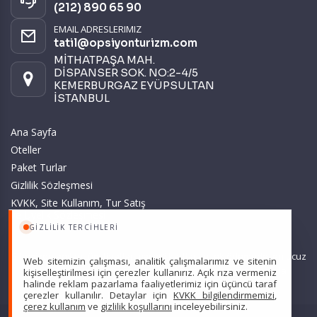
(212) 890 65 90
Size ve ilgi alanlarınıza uygun reklamlar göstermek için
kullanılır. Kapatırsanız reklamları görmeye devam
EMAIL ADRESLERIMIZ
edersiniz, ancak daha az alakalı olabilirler.
tatil@opsiyonturizm.com
MİTHATPAŞA MAH.
DİSPANSER SOK. NO:2-4/5
KEMERBURGAZ EYÜPSULTAN
İSTANBUL
Ana Sayfa
Tercihleri Kaydet
Oteller
Paket Turlar
Gizlilik Sözleşmesi
KVKK, Site Kullanım, Tur Satış
ve Üyelik Sözleşmesi
GIZLILIK TERCIHLERI
Sitemizde anılan tüm fiyatlar, geçerli kartlar ile tek ödemede, en ucuz
Web sitemizin çalışması, analitik çalışmalarımız ve sitenin
başlangıç fiyatlardır ve yeterli kontenjan olması durumunda
kişiselleştirilmesi için çerezler kullanırız. Açık rıza vermeniz
halinde reklam pazarlama faaliyetlerimiz için üçüncü taraf
geçerlidir.
çerezler kullanılır. Detaylar için
KVKK bilgilendirmemizi
,
çerez kullanım
ve
gizlilik koşullarını
inceleyebilirsiniz.